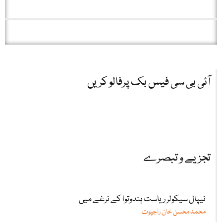
آئی بی سی فیس بک پرفالو کریں
تجزیے و تبصرے
نیپال سیکولر ریاست ہندوتوا کے نرغے میں
محمد محسن خان راجپوت