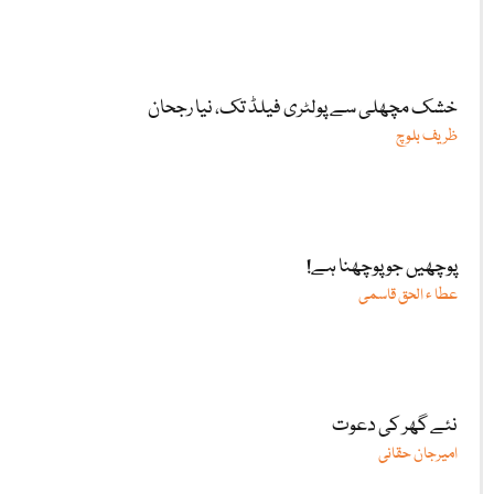
خشک مچھلی سے پولٹری فیلڈ تک، نیا رجحان
ظریف بلوچ
پوچھیں جو پوچھنا ہے!
عطا ء الحق قاسمی
نئے گھر کی دعوت
امیرجان حقانی