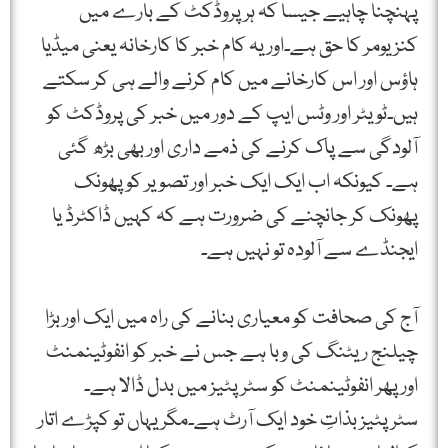
پہنچنا چاہیے جیسا کہ ہر پروڈکٹ کے بارے میں
کنزیومر کا حق ہے۔اور یہ کام خبر کا کارخانہ یعنی میڈیا
ہاؤس اور اس کارخانے میں کام کرنے والے ہی کر سکتے
ہیں۔ٹویٹر اور وٹس ایپ کے دور میں خبر کی پروڈکٹ کو
آلودگی سے پاک کرنے کی ذمے داری اور بھی بڑھ گئی
ہے۔ کیونکہ اب ایک ایک خبر اور تصویر کو پھونک
پھونک کر جانچنے کی ضرورت ہے کہ کہیں ڈاکٹرڈ یا
ایجنڈے سے آلودہ تو نہیں ہے۔
آج کی صحافت کو معیاری بنانے کی راہ میں ایک اور بڑا
چیلنج ریٹنگ کی وبا ہے جس نے خبر کو انفوٹینمنٹ
اور پھر انفوٹینمنٹ کو سٹرپٹیز میں بدل ڈالا ہے۔
سٹرپٹیز بذاتِ خود ایک آرٹ ہے۔مگر یہاں تو کپڑے اتار