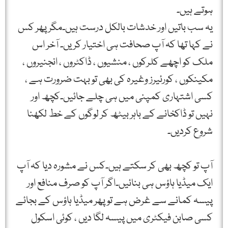
ہوتے ہیں۔
یہ سب باتیں اور خدشات بالکل درست ہیں۔مگر پھر کس
نے کہا تھا کہ آپ صحافت ہی اختیار کریں۔ آخر اس
ملک کو اچھے کلرکوں ، منشیوں ، ڈاکٹروں ، انجنیروں ،
مکینکوں ، کورئیرز وغیرہ کی بھی تو بہت ضرورت ہے ،
کسی اشتہاری کمپنی میں ہی چلے جائیں۔کچھ اور
نہیں تو ڈاکخانے کے باہر بیٹھ کر لوگوں کے خط لکھنا
شروع کردیں۔
آپ تو کچھ بھی کر سکتے ہیں۔کس نے مشورہ دیا کہ آپ
ایک میڈیا ہاؤس ہی بنائیں۔اگر آپ کو صرف منافع اور
پیسہ کمانے سے غرض ہے تو پھر میڈیا ہاؤس کے بجائے
کسی صابن فیکٹری میں پیسہ لگا دیں ، کوئی اسکول