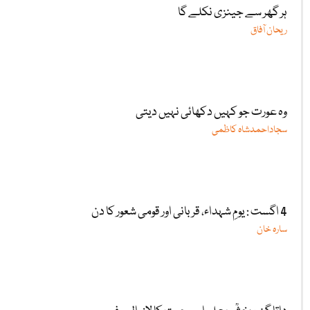
ہر گھر سے جینزی نکلے گا
ریحان آفاق
وہ عورت جو کہیں دکھائی نہیں دیتی
سجاداحمدشاہ کاظمی
4 اگست : یومِ شہداء، قربانی اور قومی شعور کا دن
سارہ خان