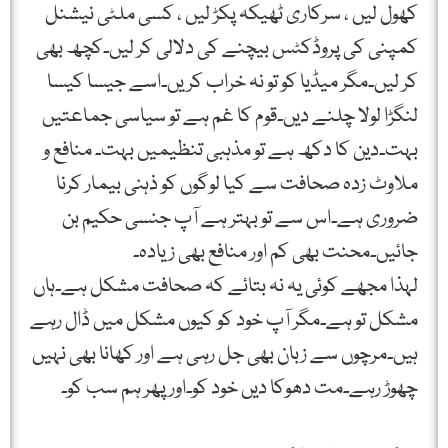
کھول لیں ، سرکاری ٹھیکہ پکڑ لیں ، کسی ملٹی نیشنل
کمپنی کی پروڈکٹس بیچنے کی دلالی کر لیں۔کچھ بھی
کر لیں۔مگر میڈیا کو تو نہ خراب کریں۔اسے جیسا کیسا
لنگڑا لولا چلنے دیں۔قوم کا غم ہے تو سیاسی جماعتیں
بہت۔دین کا دکھ ہے تو مذہبی تنظیمیں بہت۔ منافع و
ملاوٹ زدہ صحافت سے کیا لوگوں کو ذہنی بیمار کرنا
ضروری ہے۔اس سے تو بہتر ہے آپ جنسی حکیم بن
جائیں۔محنت بھی کم اور منافع بھی زیادہ۔
لہذا مجھے کوئی یہ نہ بتائے کہ صحافت مشکل ہے۔ہاں
مشکل تو ہے۔مگر آپ خود کو کیوں مشکل میں ڈال رہے
ہیں۔مرچوں سے زبان بھی جل رہی ہے اور کھانا بھی نہیں
چھوڑ رہے۔مت دھوکا دیں خود کو۔اور پھر ہم سب کو۔