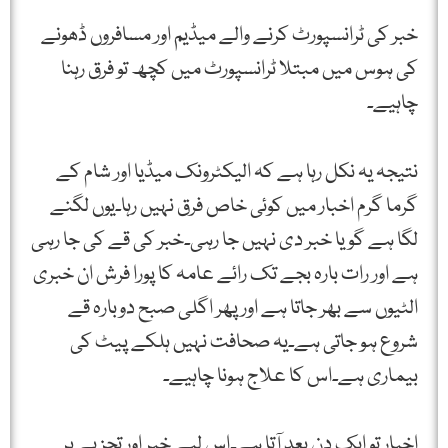
خبر کی ٹرانسپورٹ کرنے والے میڈیم اور مسافروں ڈھونے
کی ہوس میں مبتلا ٹرانسپورٹ میں کچھ تو فرق رہنا
چاہیے۔
نتیجہ یہ نکل رہا ہے کہ الیکٹرونک میڈیا اور شام کے
گرما گرم اخبار میں کوئی خاص فرق نہیں رہا۔یوں لگنے
لگا ہے گویا خبر دی نہیں جا رہی۔خبر کی قے کی جا رہی
ہے اور رات بارہ بجے تک رائے عامہ کا پورا فرش ان خبری
الٹیوں سے بھر جاتا ہے اور پھر اگلی صبح دوبارہ قے
شروع ہو جاتی ہے۔یہ صحافت نہیں ہلکے پیٹ کی
بیماری ہے۔اس کا علاج ہونا چاہیے۔
اخبار تو ایک دن بعد آتا ہے۔اس لیے خبر اور تجزیے پر