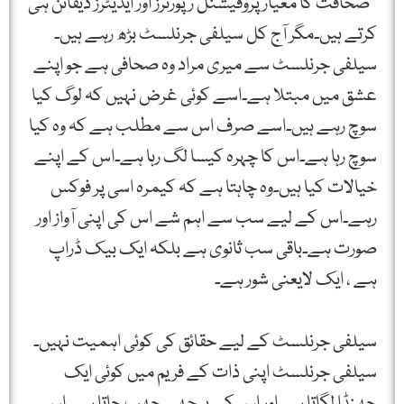
’’صحافت کا معیار پروفیشنل رپورٹرز اور ایڈیٹرز ڈیفائن ہی
کرتے ہیں۔مگر آج کل سیلفی جرنلسٹ بڑھ رہے ہیں۔
سیلفی جرنلسٹ سے میری مراد وہ صحافی ہے جو اپنے
عشق میں مبتلا ہے۔اسے کوئی غرض نہیں کہ لوگ کیا
سوچ رہے ہیں۔اسے صرف اس سے مطلب ہے کہ وہ کیا
سوچ رہا ہے۔اس کا چہرہ کیسا لگ رہا ہے۔اس کے اپنے
خیالات کیا ہیں۔وہ چاہتا ہے کہ کیمرہ اسی پر فوکس
رہے۔اس کے لیے سب سے اہم شے اس کی اپنی آواز اور
صورت ہے۔باقی سب ثانوی ہے بلکہ ایک بیک ڈراپ
ہے ، ایک لایعنی شور ہے۔
سیلفی جرنلسٹ کے لیے حقائق کی کوئی اہمیت نہیں۔
سیلفی جرنلسٹ اپنی ذات کے فریم میں کوئی ایک
جھنڈا لگاتا ہے اور اس کے پیچھے چھپ جاتا ہے۔اس