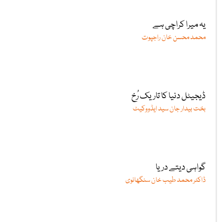
یہ میرا کراچی ہے
محمد محسن خان راجپوت
ڈیجیٹل دنیا کا تاریک رُخ
بخت بیدار جان سید ایڈووکیٹ
گواہی دیتے دریا
ڈاکٹر محمد طیب خان سنگھانوی