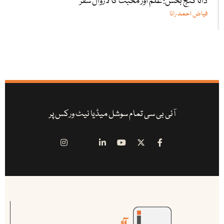
داتا گنج بخشؒ: علم اور محبت کا لازوال سفر
فیاض احمد رانا
آئی بی سی تمام سوشل میڈیا نیٹ ورکس پر