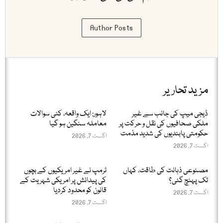
Author Posts
مزید تحاریر
ڈیجی میپ کی جانب سے غیر
لاہور: ایک واقعہ، کئی سوالات
ملکی صحافیوں کی نقل و حرکت پر
معاملہ سنگین ہو گیا
حکومتی پابندیوں کی شدید مذمت
اگست 7, 2026
اگست 7, 2026
مصنوعی ذہانت کی طاقت، کہاں
ٹرمپ نے غیر امریکیوں کے بچوں
تک پہنچ گئی؟
کی پیدائش پر امریکی شہریت کے
قانون کو محدود کردیا
اگست 7, 2026
اگست 7, 2026