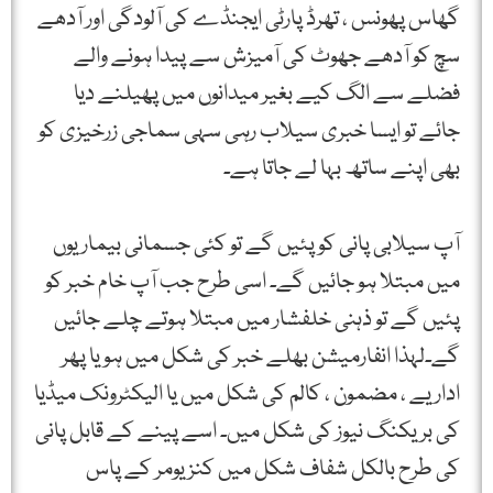
گھاس پھونس ، تھرڈ پارٹی ایجنڈے کی آلودگی اور آدھے
سچ کو آدھے جھوٹ کی آمیزش سے پیدا ہونے والے
فضلے سے الگ کیے بغیر میدانوں میں پھیلنے دیا
جائے تو ایسا خبری سیلاب رہی سہی سماجی زرخیزی کو
بھی اپنے ساتھ بہا لے جاتا ہے۔
آپ سیلابی پانی کو پئیں گے تو کئی جسمانی بیماریوں
میں مبتلا ہو جائیں گے۔ اسی طرح جب آپ خام خبر کو
پئیں گے تو ذہنی خلفشار میں مبتلا ہوتے چلے جائیں
گے۔لہذا انفارمیشن بھلے خبر کی شکل میں ہو یا پھر
اداریے ، مضمون ، کالم کی شکل میں یا الیکٹرونک میڈیا
کی بریکنگ نیوز کی شکل میں۔ اسے پینے کے قابل پانی
کی طرح بالکل شفاف شکل میں کنزیومر کے پاس