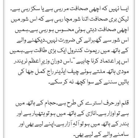
ایسا نہیں کہ اچھی صحافت مر رہی ہے یا سکڑ رہی ہے۔
لیکن بری صحافت اتنا شور مچا رہی ہے کہ اس شور میں
اچھی صحافت دبتی ہوئی محسوس ہو رہی ہے۔ہمیں
اس شور سے گھبرانے کی ضرورت نہیں۔دیکھنے والے
کے ہاتھ میں ریموٹ کنٹرول ایک بڑی طاقت ہے۔ہمیں
اس پر اعتماد کرنا چاہیے ’’۔اس دوران وزیرِ اعظم نریندر
مودی ہاتھ ملتے ہوئے چیف ایڈیٹر راج کمل جھا کی
باتیں سننے کے سوا کچھ نہ کر سکے۔
قلم اور حرف استرے کی طرح ہے۔حجام کے ہاتھ میں
ہے تو اوزار ہے۔اناڑی کے ہاتھ میں ہو تو ہتھیار ہے اور
بندر کے ہاتھ میں ہو تو آلہِ آزار ہے۔اپنے لیے بھی اور
سامنے والے کے لیے بھی۔