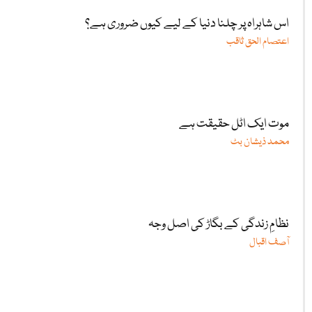
اس شاہراہ پر چلنا دنیا کے لیے کیوں ضروری ہے؟
اعتصام الحق ثاقب
موت ایک اٹل حقیقت ہے
محمد ذیشان بٹ
نظامِ زندگی کے بگاڑ کی اصل وجہ
آصف اقبال