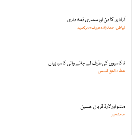
آزادی کا دن اور ہماری ذمہ داری
فیاض احمدرانا،معروف ماہرتعلیم
ناکامیوں کی طرف لے جانے والی کامیابیاں
عطا ء الحق قاسمی
منٹو اور لارڈ قربان حسین
حامد میر