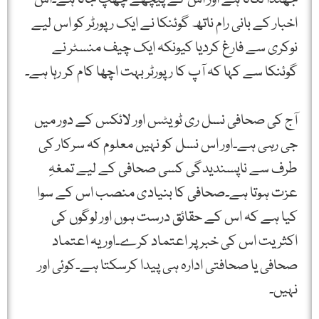
اخبار کے بانی رام ناتھ گوئنکا نے ایک رپورٹر کو اس لیے
نوکری سے فارغ کردیا کیونکہ ایک چیف منسٹر نے
گوئنکا سے کہا کہ آپ کا رپورٹر بہت اچھا کام کر رہا ہے۔
آج کی صحافی نسل ری ٹویٹس اور لائکس کے دور میں
جی رہی ہے۔اور اس نسل کو نہیں معلوم کہ سرکار کی
طرف سے ناپسندیدگی کسی صحافی کے لیے تمغہِ
عزت ہوتا ہے۔صحافی کا بنیادی منصب اس کے سوا
کیا ہے کہ اس کے حقائق درست ہوں اور لوگوں کی
اکثریت اس کی خبر پر اعتماد کرے۔اور یہ اعتماد
صحافی یا صحافتی ادارہ ہی پیدا کرسکتا ہے۔کوئی اور
نہیں۔