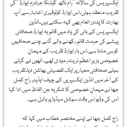
ایکسپریس کی سالانہ ’’رام ناتھ گوئنکا جرنلزم ایوارڈ ’’کی
تقریب منعقد ہوئی۔اس ایوارڈ کوتوقیری اعتبار سے آپ
بھارت کا پلٹزر انعام بھی کہہ سکتے ہیں۔انڈین
ایکسپریس کے بانی کی یاد میں قائم یہ ایوارڈ صحافتی
پیشے کی حرمت قائم رکھنے والے گنے چنے صحافیوں
کو ہی ملتا ہے۔اس بار ایوارڈ تقریب کے مہمانِ
خصوصی وزیرِ اعظم نریندر مودی تھے۔ انھوں نے گرتے
ہوئے صحافتی معیار پر ایک تفصیلی بھاشن دیا۔تقریب
کے آخر میں انڈین ایکسپریں کے چیف ایڈیٹر راج کمل
جھا نے مہمانِ خصوصی کا شکریہ جن الفاظ میں ادا کیا
اس کی وڈیو اس وقت سوشل میڈیا پر وائرل ہے۔
راج کمل جھا نے اپنے مختصر خطاب میں کہا کہ