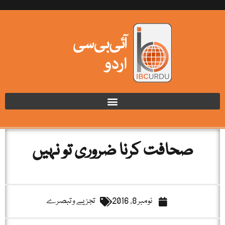
صحافت کرنا ضروری تو نہیں
نومبر 8, 2016
تجزیے و تبصرے