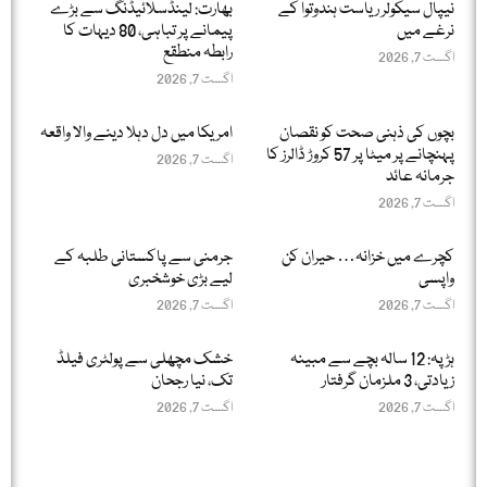
نیپال سیکولر ریاست ہندوتوا کے
بھارت: لینڈسلائیڈنگ سے بڑے
نرغے میں
پیمانے پر تباہی، 80 دیہات کا
رابطہ منطقع
اگست 7, 2026
اگست 7, 2026
بچوں کی ذہنی صحت کو نقصان
امریکا میں دل دہلا دینے والا واقعہ
پہنچانے پر میٹا پر 57 کروڑ ڈالرز کا
اگست 7, 2026
جرمانہ عائد
اگست 7, 2026
کچرے میں خزانہ… حیران کن
جرمنی سے پاکستانی طلبہ کے
واپسی
لیے بڑی خوشخبری
اگست 7, 2026
اگست 7, 2026
ہڑپہ: 12 سالہ بچے سے مبینہ
خشک مچھلی سے پولٹری فیلڈ
زیادتی، 3 ملزمان گرفتار
تک، نیا رجحان
اگست 7, 2026
اگست 7, 2026