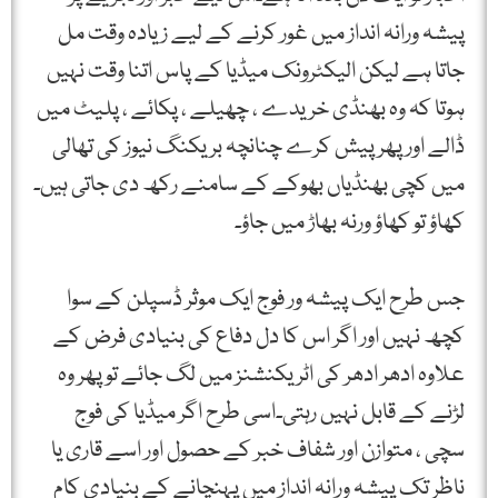
پیشہ ورانہ انداز میں غور کرنے کے لیے زیادہ وقت مل
جاتا ہے لیکن الیکٹرونک میڈیا کے پاس اتنا وقت نہیں
ہوتا کہ وہ بھنڈی خریدے ، چھیلے ، پکائے ، پلیٹ میں
ڈالے اور پھر پیش کرے چنانچہ بریکنگ نیوز کی تھالی
میں کچی بھنڈیاں بھوکے کے سامنے رکھ دی جاتی ہیں۔
کھاؤ تو کھاؤ ورنہ بھاڑ میں جاؤ۔
جس طرح ایک پیشہ ور فوج ایک موثر ڈسپلن کے سوا
کچھ نہیں اور اگر اس کا دل دفاع کی بنیادی فرض کے
علاوہ ادھر ادھر کی اٹریکنشنز میں لگ جائے تو پھر وہ
لڑنے کے قابل نہیں رہتی۔اسی طرح اگر میڈیا کی فوج
سچی ، متوازن اور شفاف خبر کے حصول اور اسے قاری یا
ناظر تک پیشہ ورانہ انداز میں پہنچانے کے بنیادی کام