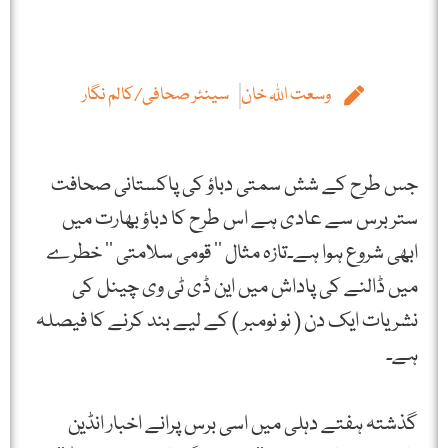
وسعت اللہ خان
سینئر صحافی/کالم نگار
جس طرح کے شش سمتی دباؤ کی پاکستانی صحافت
ستر برس سے عادی ہے اس طرح کا دباؤ بھارت میں
ابھی شروع ہوا ہے۔تازہ مثال ’’ قومی سلامتی ‘‘ خطرے
میں ڈالنے کی پاداش میں این ڈی ٹی وی چینل کی
نشریات ایک دن ( نو نومبر ) کے لیے بند کرنے کا فیصلہ
ہے۔
گذشتہ ہفتے دہلی میں اسی برس پرانے اخبار انڈین