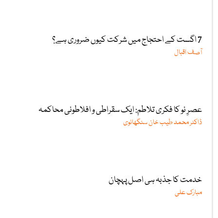
7 اگست کے احتجاج میں شرکت کیوں ضروری ہے؟
آصف اقبال
عصرِ نو کا فکری تلاطم: ایک سقراطی و افلاطونی محاکمہ
ڈاکٹر محمد طیب خان سنگھانوی
خدمت کا جذبہ ہی اصل پہچان
مبارک علی