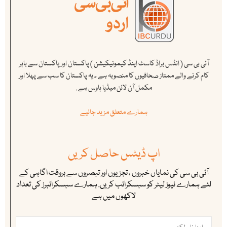
آئی بی سی ( انڈس براڈ کاسٹ اینڈ کیمونیکیشن ) پاکستان اور پاکستان سے باہر
کام کرنے والے ممتاز صحافیوں کا منصوبہ ہے ۔ یہ پاکستان کا سب سے پہلا اور
مکمل آن لائن میڈیا ہاوس ہے .
ہمارے متعلق مزید جانیے
اپ ڈیٹس حاصل کریں
آئی بی سی کی نمایاں خبروں ، تجزیوں اور تبصروں سے بروقت اگاہی کے
لئے ہمارے نیوز لیٹر کو سبسکرائب کریں. ہمارے سبسکرائبرز کی تعداد
لاکھوں میں ہے