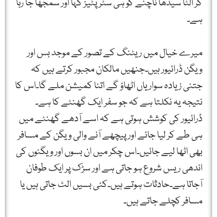
کر الٹا سیدھا ناچنے کو ہی سٹرپٹیز کہا اور سمجھا جا رہا
ہے۔
میرے خیال میں ریٹنگ کے تصور کے موجد بس اور
ویگن ڈرائیور ہیں۔جنھیں مالکان مجبور کرتے ہیں کہ
جتنی زیادہ سواریاں اٹھاؤ گے اتنا کمیشن ملے گا۔اس کا
نتیجہ یہ نکلتا ہے کہ جو سفر ایک گھنٹے کا ہے۔
ڈرائیور کی کوشش ہوتی ہے کہ اسے آدھے گھنٹے میں
ہی طے کر لیا جائے اور پیچھے آنے والی ویگن کے مسافر
بھی اٹھا لیے جائیں۔اس چکر میں ان بسوں اور ویگنوں کی
اندھی ریس شروع ہو جاتی ہے اور سڑک پر ایک طوفان
آجاتا ہے۔حادثات ہوتے ہیں۔کئی بسیں الٹ جاتی ہیں یا
مسافر کچلے جاتے ہیں۔