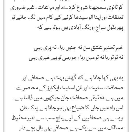
کو ثانوی سمجھنا شروع کردے اور مراعات ، غیر ضروری
تعلقات اور اپنا الو سیدھا کرنے کے کام میں لگ جائے تو
پھر بقول سراج اورنگ آبادی یوں ہوتا ہے کہ
خبرِ تحئیرِ عشق سن نہ جنوں رہا ، نہ پری رہی
نہ تو تو رہا نہ تو میں رہا ، جو رہی تو بے خبری رہی
یہ بھی کہا جاتا ہے کہ گھٹن بہت ہے۔صحافی اور
صحافت اسٹیٹ اور نان اسٹیٹ ایکٹرز کے محاصرے
میں ہے۔تحقیقی صحافت جان جوکھوں میں ڈالنا ہے۔
اس راہ میں جاں کا ضیاع بھی ہو جاتا ہے۔پاکستان
ویسے ہی صحافیوں کے لیے پانچ سب سے غیر محفوظ
ممالک میں سے ایک ہے۔صحافی بھی بال بچے دار