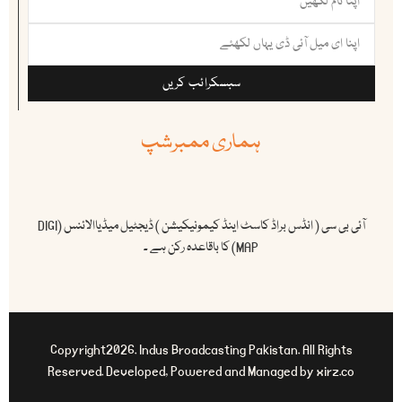
سبسکرائب کریں
ہماری ممبرشپ
آئی بی سی ( انڈس براڈ کاسٹ اینڈ کیمونیکیشن ) ڈیجٹیل میڈیاالائنس (DIGI
MAP) کا باقاعدہ رکن ہے ۔
Copyright2026. Indus Broadcasting Pakistan. All Rights
Reserved. Developed, Powered and Managed by xirz.co