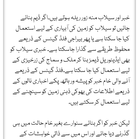
خبر اور سیلاب منہ زور ریلہ ہوتے ہیں۔اگر ڈیم بنائے
جائیں تو سیلاب کو زمین کی آبیاری کے لیے استعمال
کیا جا سکتا ہے یا پھر بیراجی فلڈ گیٹس کے ذریعے
محفوظ طریقے سے گذارا جاسکتا ہے۔ خبری سیلاب کو
بھی ایڈیٹوریل ڈیمز بنا کر ملک و سماج کی زرخیزی کے
لیے استعمال کیا جا سکتا ہے۔فلڈ گیٹس کے ذریعے
آنے والی خام خبر کو پیشہ ور ہاتھ پکے اخباری نالوں کے
ذریعے اطلاعات کی بھوکی ذہنی زمین کو سینچنے کے
لیے استعمال کر سکتے ہیں۔
لیکن خبر کو اگر بنائے سنوارے بغیر خام حالت میں ہی
گذرنے دیا جائے اور اس میں سے ذاتی خواہشات کے