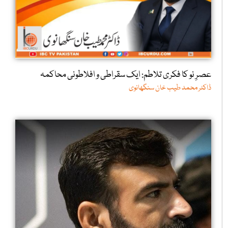
عصرِ نو کا فکری تلاطم: ایک سقراطی و افلاطونی محاکمہ
ڈاکٹر محمد طیب خان سنگھانوی