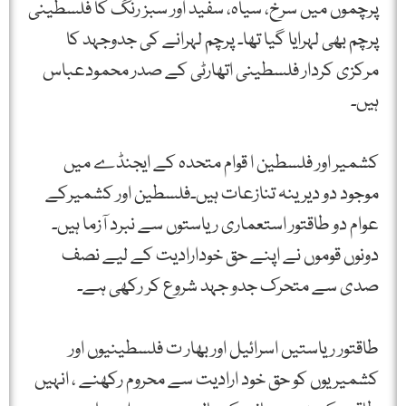
پرچموں میں سرخ، سیاہ، سفید اور سبز رنگ کا فلسطینی
پرچم بھی لہرایا گیا تھا۔ پرچم لہرانے کی جدوجہد کا
مرکزی کردار فلسطینی اتھارٹی کے صدر محمودعباس
ہیں۔
کشمیر اور فلسطین ا قوام متحدہ کے ایجنڈے میں
موجود دو دیرینہ تنازعات ہیں۔فلسطین اور کشمیرکے
عوام دو طاقتور استعماری ریاستوں سے نبرد آزما ہیں۔
دونوں قوموں نے اپنے حق خودارادیت کے لیے نصف
صدی سے متحرک جدو جہد شروع کر رکھی ہے۔
طاقتور ریاستیں اسرائیل اور بھار ت فلسطینیوں اور
کشمیریوں کو حق خود ارادیت سے محروم رکھنے ، انہیں