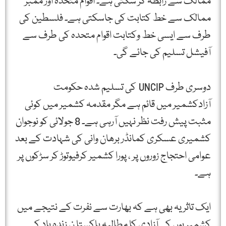
ممالک سے رابطہ کر سکتی ہے۔ اقوام متحدہ اور ممبر
ممالک سے خط کتابت کی جاسکتی ہے۔ فلسطین کی
طرف سے ایسی خط وکتابت اقوام متحدہ کی طرف سے
آفیشل تسلیم کی جائے گی۔
دوسری طرف UNCIP کی تسلیم شدہ حکومت
آزادکشمیر میں قائم ہے مگر مقدمہ کشمیر میں کوئی
مثبت پیش رفت نظر نہیں آرہی ہے۔ 8 جولائی کو نوجوان
کشمیری عسکری کمانڈر برھان وانی کی شہادت کے بعد
عوامی احتجاج زوروں پر ، پورا کشمیر کرفیوتوڑ کر سڑکوں پر
ہے۔
ایک تاثر یہ بھی ہے کہ بھارت سے نفرت کے نتیجے میں
کشمیریوں کی آزادی کا مطالبہ پاکستا ن زندہ باد کے