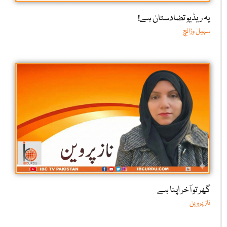
یہ ریڈیو تضادستان ہے!
سہیل وڑائچ
گھر تو آخر اپنا ہے
ناز پروین