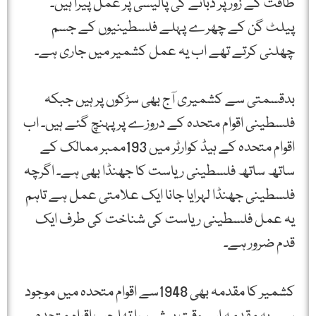
طاقت کے زور پر دبانے کی پالیسی پر عمل پیرا ہیں۔
پیلٹ گن کے چھرے پہلے فلسطینیوں کے جسم
چھلنی کرتے تھے اب یہ عمل کشمیر میں جاری ہے۔
بدقسمتی سے کشمیری آج بھی سڑکوں پر ہیں جبکہ
فلسطینی اقوام متحدہ کے دروزے پر پہنچ گئے ہیں۔ اب
اقوام متحدہ کے ہیڈ کوارٹر میں 193ممبر ممالک کے
ساتھ ساتھ فلسطینی ریاست کا جھنڈا بھی ہے۔ اگرچہ
فلسطینی جھنڈا لہرایا جانا ایک علامتی عمل ہے تاہم
یہ عمل فلسطینی ریاست کی شناخت کی طرف ایک
قدم ضرور ہے۔
کشمیر کا مقدمہ بھی 1948سے اقوام متحدہ میں موجود