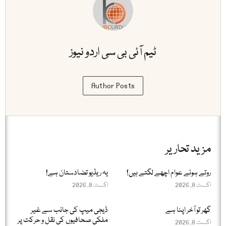
ٹیم آئی بی سی اردو نیوز
Author Posts
مزید تحاریر
روتے ہوئے عوام اچھے لگتے ہیں!
یہ ریڈیو تضادستان ہے!
اگست 8, 2026
اگست 8, 2026
گھر تو آخر اپنا ہے
ڈیجی میپ کی جانب سے غیر
ملکی صحافیوں کی نقل و حرکت پر
اگست 8, 2026