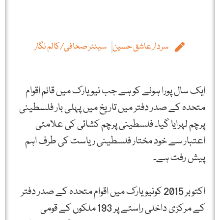
سردار عاشق حسین
سینئر صحافی/کالم نگار
ایک سال پورا ہونے کو ہے جب نیویارک میں قائم اقوام
متحدہ کے صدر دفتر میں تاریخ میں پہلی بار فلسطینی
پرچم لہرایا گیا۔ فلسطینی پرچم کشائی کی علامتی
اعتبار سے خود مختار فلسطینی ریاست کی طرف اہم
پیش رفت ہے۔
اکتوبر 2015 کونیویارک میں اقوام متحدہ کے صدر دفتر
کے مرکزی داخلی راستے پر 193 ملکوں کے قومی