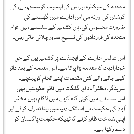
متحدہ کے میکانزم اور اس کی اہمیت کو سمجھنے، کی
کوشش کی اور نہ ہی اس ادارے میں گھسنے کی
ضرورت محسوس کی، ہاں کشمیر کے سلسلے میں اقوام
متحدہ کی قراردادوں کی تسبیح ضرور چلائی جاتی رہی۔
اس عالمی ادارے کے ایجنڈے پر کشمیر یوں کے حق
خودارادیت کا مقدمہ بڑا پرانا ہے۔ اس مقدمہ کے بعد دائر
کیے جانے والے کئی مقدمات اپنے انجام کو پہنچے۔
سرینگر ، مظفر آباد اور گلگت میں قائم حکومتیں بھی
اس سلسلے میں کوئی کام کرنے میں ناکام رہیں۔مظفر
آباد کی حکومت نے اب تک دنیا میں اپنا تعارف کرانے اور
اپنی شناخت ظاہر کرنے کا ٹھیکہ حکومت پاکستان کو
دے رکھا ہے۔