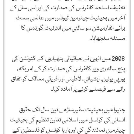
تخفیف اسلحہ کانفرنس کی صدارت کی اور اسی سال کے
آخر میں بحیثیت چیئرمین تیونس میں عالمی سمٹ
برائے انفارمیشن سو سائٹی میں انٹرنیٹ گورننس کا
مسئلہ سلجھایا۔
2006 میں انہوں نے حیاتیاتی ہتھیاروں کے کنونشن کی
پنج سالہ ری ویو کانفرنس کی صدارت کر کے امریکہ،
یورپی یونین، ایشیائی، لاطینی اور افریقی ممالک کو اتفاق
رائے سے فیصلے کرنے پر آمادہ کیا۔
جنیوا میں بحیثیت سفیرساڑھے تین سال تک حقوق
انسانی کی کونسل میں اسلامی تعاون تنطیم کی بحیثیت
چیئرمین نمائندگی کی اور بار ہا کونسل کو فلسطین کے