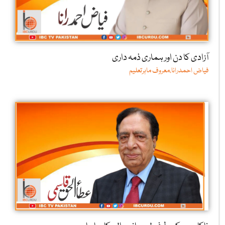
آزادی کا دن اور ہماری ذمہ داری
فیاض احمدرانا،معروف ماہرتعلیم