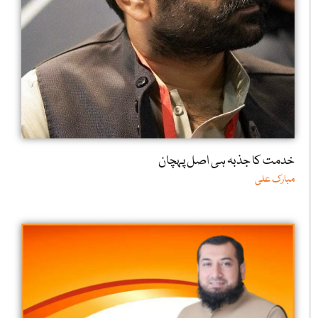
خدمت کا جذبہ ہی اصل پہچان
مبارک علی