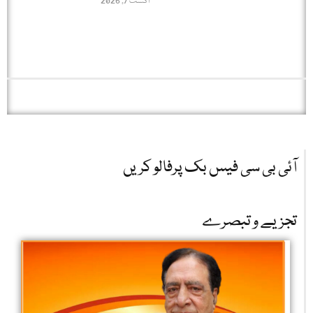
اگست 7, 2026
آئی بی سی فیس بک پرفالو کریں
تجزیے و تبصرے