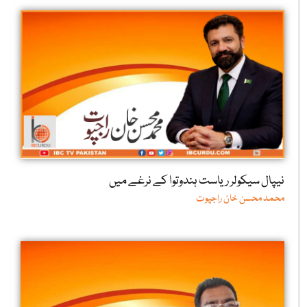
نیپال سیکولر ریاست ہندوتوا کے نرغے میں
محمد محسن خان راجپوت