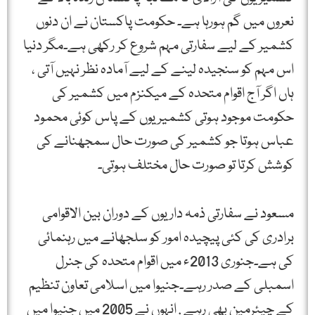
نعروں میں گم ہورہا ہے۔ حکومت پاکستان نے ان دنوں
کشمیر کے لیے سفارتی مہم شروع کر رکھی ہے۔مگر دنیا
اس مہم کو سنجیدہ لینے کے لیے آمادہ نظر نہیں آتی ،
ہاں اگر آج اقوام متحدہ کے میکنزم میں کشمیر کی
حکومت موجود ہوتی کشمیریوں کے پاس کوئی محمود
عباس ہوتا جو کشمیر کی صورت حال سمجھنانے کی
کوشش کرتا تو صورت حال مختلف ہوتی۔
مسعود نے سفارتی ذمہ داریوں کے دوران بین الاقوامی
برادری کی کئی پیچیدہ امور کو سلجھانے میں رہنمائی
کی ہے۔جنوری 2013ء میں اقوام متحدہ کی جنرل
اسمبلی کے صدر رہے۔جنیوا میں اسلامی تعاون تنظیم
کے چیئرمین بھی رہے . انہوں نے 2005 میں جنیوا میں