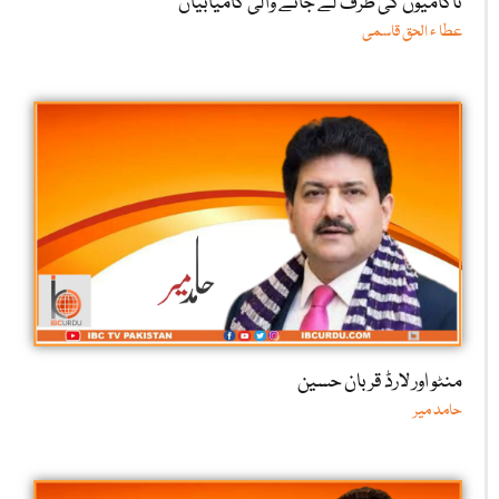
ناکامیوں کی طرف لے جانے والی کامیابیاں
عطا ء الحق قاسمی
منٹو اور لارڈ قربان حسین
حامد میر