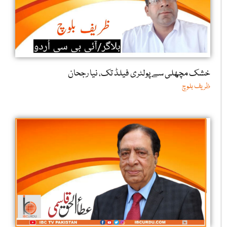
خشک مچھلی سے پولٹری فیلڈ تک، نیا رجحان
ظریف بلوچ