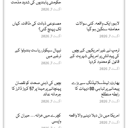
حکومتی پابندیوں کی شدید مذمت
اگست 7, 2026
لاہور: ایک واقعہ، کئی سوالات
مصنوعی ذہانت کی طاقت، کہاں
معاملہ سنگین ہو گیا
تک پہنچ گئی؟
اگست 7, 2026
اگست 7, 2026
ٹرمپ نے غیر امریکیوں کے بچوں
نیپال سیکولر ریاست ہندوتوا کے
کی پیدائش پر امریکی شہریت کے
نرغے میں
قانون کو محدود کردیا
اگست 7, 2026
اگست 7, 2026
بھارت: لینڈسلائیڈنگ سے بڑے
بچوں کی ذہنی صحت کو نقصان
پیمانے پر تباہی، 80 دیہات کا
پہنچانے پر میٹا پر 57 کروڑ ڈالرز کا
رابطہ منطقع
جرمانہ عائد
اگست 7, 2026
اگست 7, 2026
امریکا میں دل دہلا دینے والا واقعہ
کچرے میں خزانہ… حیران کن
واپسی
اگست 7, 2026