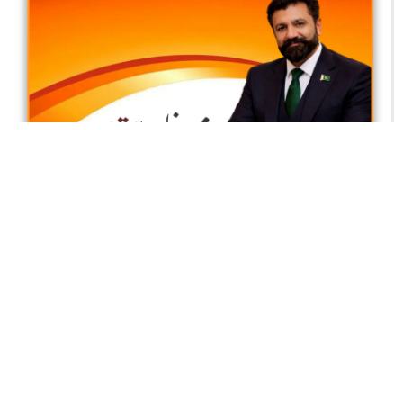
یہ میرا کراچی ہے
محمد محسن خان راجپوت