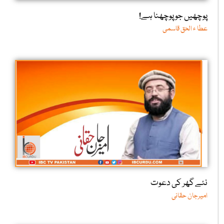
پوچھیں جو پوچھنا ہے!
عطا ء الحق قاسمی
نئے گھر کی دعوت
امیرجان حقانی