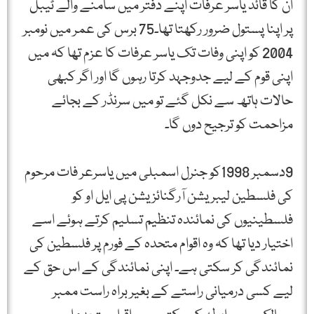
ان کا قائد یاسر عرفات اپنے دفتر میں سامنے والے ٹیبل
پر اپنا پستول ضرور رکھتا تھا۔75 برس کی عمر میں نومبر
2004 کو اپنی وفات تک یاسر عرفات کا عزم تھا کہ میں
اپنی قوم کے لیے جدوجہد کرتا رہوں گا اور اگر کبھی
حالات ہاتھ سے نکل گئے تو میں سرنڈر کے بجائے
مزاحمت کو ترجیح دوں گا۔
9دسمبر 1998کو جنرل اسمبلی میں یاسرعر فات مرحوم
کی فلسطین لیبریشن آرگنائزیشن پی ایل او کو
فلسطینیوں کی نمائندہ تنظیم تسلیم کرتے ہوئے اسے
اختیار دیا تھا کہ وہ اقوام متحدہ کے فورم پر فلسطین کی
نمائندگی کر سکتی ہے۔ اپنی نمائندگی کے اس حق کے
لیے کسی درمیانی راستے کے بغیر براہ راست ممبر