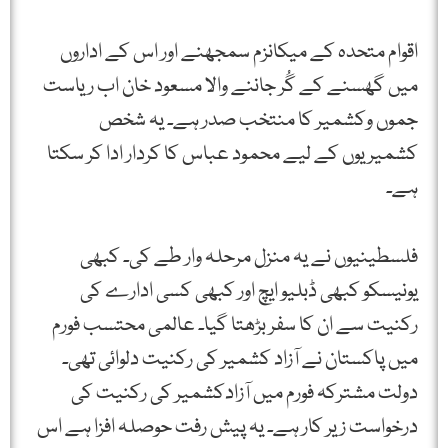
اقوام متحدہ کے میکانزم سمجھنے اور اس کے اداروں
میں گھسنے کے گُر جاننے والا مسعود خان اب ریاست
جموں وکشمیر کا منتخب صدر ہے۔ یہ شخص
کشمیریوں کے لیے محمود عباس کا کردار ادا کر سکتا
ہے۔
فلسطینیوں نے یہ منزل مرحلہ وار طے کی۔ کبھی
یونیسکو کبھی ڈبلیو ایچ اور کبھی کسی ادارے کی
رکنیت سے ان کا سفر بڑھتا گیا۔ عالمی محتسب فورم
میں پاکستان نے آزاد کشمیر کی رکنیت دلوائی تھی۔
دولت مشترکہ فورم میں آزادکشمیر کی رکنیت کی
درخواست زیر کار ہے۔ یہ پیش رفت حوصلہ افزا ہے اس