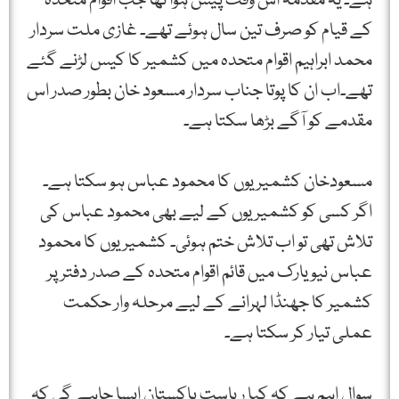
ہے۔ یہ مقدمہ اس وقت پیش ہوا تھا جب اقوام متحدہ
کے قیام کو صرف تین سال ہوئے تھے۔ غازی ملت سردار
محمد ابراہیم اقوام متحدہ میں کشمیر کا کیس لڑنے گئے
تھے۔اب ان کا پوتا جناب سردار مسعود خان بطور صدر اس
مقدمے کو آگے بڑھا سکتا ہے۔
مسعودخان کشمیریوں کا محمود عباس ہو سکتا ہے۔
اگر کسی کو کشمیریوں کے لیے بھی محمود عباس کی
تلاش تھی تو اب تلاش ختم ہوئی۔ کشمیریوں کا محمود
عباس نیویارک میں قائم اقوام متحدہ کے صدر دفتر پر
کشمیر کا جھنڈا لہرانے کے لیے مرحلہ وار حکمت
عملی تیار کر سکتا ہے۔
سوال اہم ہے کہ کیا ریاست پاکستان ایسا چاہے گی کہ