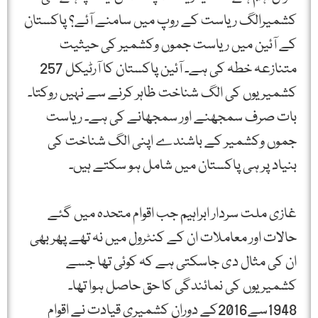
کشمیرالگ ریاست کے روپ میں سامنے آئے؟ پاکستان
کے آئین میں ریاست جموں وکشمیر کی حیثیت
متنازعہ خطہ کی ہے۔ آئین پاکستان کا آرٹیکل 257
کشمیریوں کی الگ شناخت ظاہر کرنے سے نہیں روکتا۔
بات صرف سمجھنے اور سمجھانے کی ہے۔ ریاست
جموں وکشمیر کے باشندے اپنی الگ شناخت کی
بنیاد پر ہی پاکستان میں شامل ہو سکتے ہیں۔
غازی ملت سردار ابراہیم جب اقوام متحدہ میں گئے
حالات اور معاملات ان کے کنٹرول میں نہ تھے پھر بھی
ان کی مثال دی جاسکتی ہے کہ کوئی تھا جسے
کشمیریوں کی نمائندگی کا حق حاصل ہوا تھا۔
1948سے2016کے دوران کشمیری قیادت نے اقوام