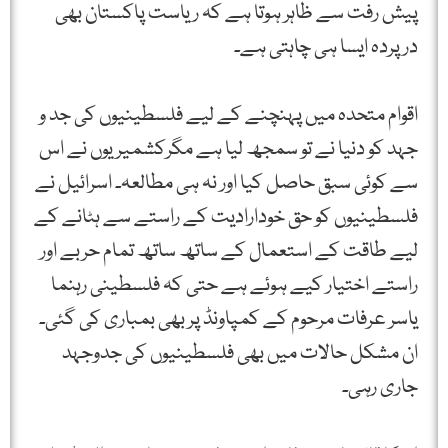
پیش رفت سے ظاہر ہوتا ہے کہ ریاست پاکستان بھی
درپردہ ایسا ہی چاہتی ہے۔
اقوام متحدہ میں پہنچنے کے لیے فلسطینیوں کی جد و
جہد کو دنیا نے تو سمجھ لیا ہے مگرکشمیریوں نے اس
سے کوئی سبق حاصل کیا اور نہ ہی مطالعہ۔ اسرائیل نے
فلسطینیوں کو حق خودارادیت کے راستے سے ہٹانے کے
لیے طاقت کے استعمال کے ساتھ ساتھ تمام حربے اور
راستے اختیار کیے ہوئے ہے حتی کہ فلسطینی رہنما
یاسر عرفات مرحوم کے کمپاونڈ پر بھی بمباری کی گئی۔
ان مشکل حالات میں بھی فلسطینیوں کی جدوجہد
جاری رہی۔