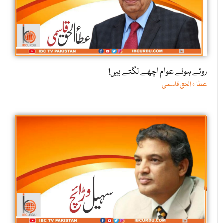
روتے ہوئے عوام اچھے لگتے ہیں!
عطا ء الحق قاسمی