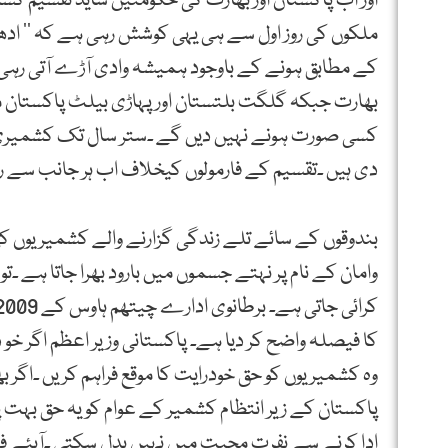
اور اب پاکستان اور بھارت کی حکومتیں شاید تقسیم کش
ملکوں کی روز اول سے ہی یہی کوشش رہی ہے کہ ’’ ادھر
کے مطابق ہونے کے باوجود ہمیشہ وادی آڑے آتی رہی ہے
بھارت جبکہ گلگت بلتستان اور پہاڑی بیلٹ پاکستان 
کسی صورت ہونے نہیں دیں گے ۔ستر سال تک کشمیری ع
دی ہیں ۔تقسیم کے فارمولوں کیخلاف اب ہر جانب سے ر
بندوقوں کے سائے تلے زندگی گزارنے والے کشمیریوں
وامان کے نام پر نہتے جسموں میں بارود بھرا جاتا ہے ۔
کا فیصلہ واضح کر دیا ہے۔ پاکستانی وزیر اعظم اگر خو 
وہ کشمیریوں کو حق خودرایت کا موقع فراہم کریں ۔اگر بھا
پاکستان کے زیر انتظام کشمیر کے عوام کو یہ حق بہت پ
ادا کرنے سے نفرت محبت میں نہیں بدل سکتی ۔آیئے ف