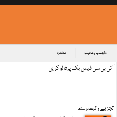
دلچسپ و عجیب
معاشرہ
آئی بی سی فیس بک پرفالو کریں
تجزیے و تبصرے