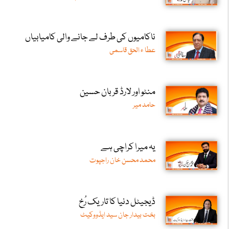
ناکامیوں کی طرف لے جانے والی کامیابیاں
عطا ء الحق قاسمی
منٹو اور لارڈ قربان حسین
حامد میر
یہ میرا کراچی ہے
محمد محسن خان راجپوت
ڈیجیٹل دنیا کا تاریک رُخ
بخت بیدار جان سید ایڈووکیٹ