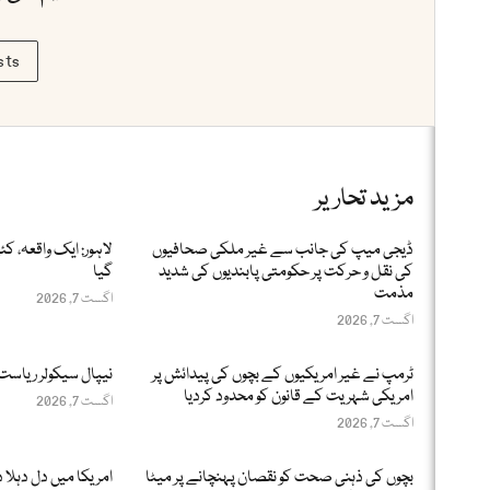
sts
مزید تحاریر
ڈیجی میپ کی جانب سے غیر ملکی صحافیوں
لاہور: ایک واقعہ، ک
کی نقل و حرکت پر حکومتی پابندیوں کی شدید
گیا
مذمت
اگست 7, 2026
اگست 7, 2026
ٹرمپ نے غیر امریکیوں کے بچوں کی پیدائش پر
نیپال سیکولر ریاست
امریکی شہریت کے قانون کو محدود کردیا
اگست 7, 2026
اگست 7, 2026
بچوں کی ذہنی صحت کو نقصان پہنچانے پر میٹا
امریکا میں دل دہلا د