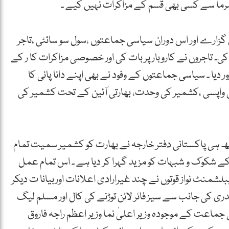
 شرما سے کسی بھی قسم کے مزاکرات نہیں کیے ۔
 گزارے اور اس دوران سیاسی جماعتوں ،سول سو سائٹی ،تاجر
۔ تاجروں نے کاروبار پر بات کی اور خصوصی مزاکرات کا ر کے
 دیا ۔ سیاسی جماعتوں کے وفود نے بھی اپنے دانا پانی کا
 کی واپسی ،کشمیر کی وحدت، بھارتی آئین کے تحت کشمیر کی
ہی پاکستانی دفتر خارجہ نے بھارت کو کشمیر سمیت تمام
 شکوک و شبہات کو مزید گہرا کر دیا ہے ۔ اس تمام عمل
لشمنٹ نواز قوتوں نے چند غیرارادی اعلانات اوربیانا ت دیکر
ری کی جانب سے سیز فائر لائن توڑنے کی کال اور مسلم لیگ
 جماعت کے موجودہ وزیر اعلیٰ نما وزیر اعظم راجہ فاروق