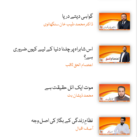
گواہی دیتے دریا
ڈاکٹر محمد طیب خان سنگھانوی
اس شاہراہ پر چلنا دنیا کے لیے کیوں ضروری
ہے؟
اعتصام الحق ثاقب
موت ایک اٹل حقیقت ہے
محمد ذیشان بٹ
نظامِ زندگی کے بگاڑ کی اصل وجہ
آصف اقبال