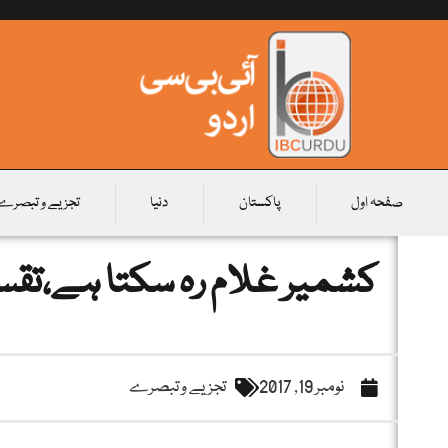
صفحہ اول
پاکستان
دنیا
تجزیے و تبصرے
کشمیر غلام رہ سکتا ہے،تقسی
نومبر 19, 2017
تجزیے و تبصرے