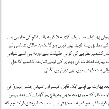
وئی پھر ایک سے ایک کڑی ملا کر یہ رائے قائم کی جارہی ہے
ے کے مطابق ایسا کچھ بھی نہیں ہو گا ۔شاہد خاقان عباسی نے
ختار کشمیر نظریے کی کو ئی حقیقت ہے اور نہ ہی اسے عوامی
ک بھارت تعلقات کی بہتری کے لیئے تنازعہ کشمیر کا حل
 بات کہنے میں بھی دیر نہیں لگائی ۔
 بھارت نے اپنے ایک قابل آفیسر او ر انٹیلی جنس بیور ( آئی
ات کا ر کشمیر بھیجا جہاں وہ پانچ روز گزارنے کے بعد واپس
 کو اپنا قبلہ و کعبہ سمجھتی ہے سمیت لبریشن فرنٹ جو کہ