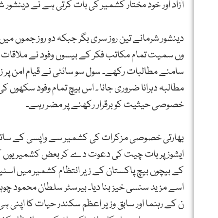
آزاد اور خود مختار کشمیر کی بات کرتی ہے نے دینشور
دینشور شرمانے تین روز سری بگر جبکہ دو روز جموں میں
وں سمیت تمام مکاتب فکر کے بیسوں وفود نے ملاقات کی
سامنے مطالبات رکھے۔ سول سو سائٹی نے قیام امن پر زور
مطالبہ دہرانا ضروری جانا ۔ اس بیچ تمام وفود سکھوں
خصوصی حیثیت کو برقرار رکھنے پر مضر رہے۔
بھارتی خصوصی مزکرات کی کشمیر سے واپسی کے ساتھ 
ایشوز پر بات چیت کی دعوت دے کر بعض کشمیریوں کے
کے بیچوں بیچ پاکستان کے زیر انتظام کشمیر میں اسٹیب
اسے مزید سنسی خیز بنا دیا۔ بیرسٹر سلطان محمود چوہد
ن کے رہنما اور سابق وزیر اعظم سکندر حیات کا اپنی ہی