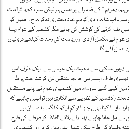
میر کے ایجنڈے کو حتمی شکل دینا چاہتی ہیں ۔ دونوں
 ہم ادھر تم ‘‘ کے فارمولے پر عمل ہو لیکن سب کچھ توقعات
 ۔ اب شاید وادی کو نیم خود مختاری دیکر لداخ ، جموں کو
میں ضم کرنے کی کوشش کی جائے مگر کشمیر کے عوام ایسا
وام نے مکمل آزادی اور ریاست کی وحدت کیلئے قربانیاں
د عمل آئے گا۔
 کی دونوں ملکوں سے محبت ایک جیسی ہے ۔ایک طرف امن
تو دوسری طرف ایسے ہی جا بجا بندقیں تان کر شنا خت پریڈ
کرائی جاتی ہے۔ برطانوی ادارے چیتھم ہاوس کے 2009میں کیے گئے سروے میں کشمیری عوام نے اپنے مستقبل
د محتار کشمیر کے نظریے سے انکاری ہیں تو انہیں چاہیے کہ
رت ایسا کرنا نہیں چاہتا تو کم از کم گلگت بلتستان اور
ہلے مل جانا چاہیے تھا۔ رٹے رٹائے الفاظ کو طوطے کی طرح
تنہ وفساد کی طرح نیک عمل بھی پہل کریں اور کشمیری