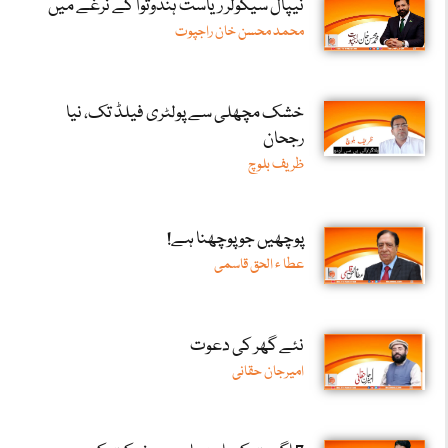
نیپال سیکولر ریاست ہندوتوا کے نرغے میں
محمد محسن خان راجپوت
خشک مچھلی سے پولٹری فیلڈ تک، نیا
رجحان
ظریف بلوچ
پوچھیں جو پوچھنا ہے!
عطا ء الحق قاسمی
نئے گھر کی دعوت
امیرجان حقانی