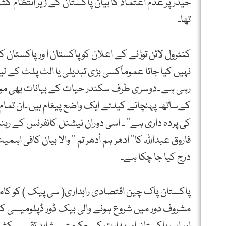
حیدر پر عدم اعتماد کا بیان پاکستان کے زیر انتظام ک
تھا۔
کنٹرول لائن توڑنے کے اعلان کو پاکستان ا ور پاکستان
نہیں کیا جاتا عموماًکسی بڑی تبدیلی یا الٹ پلٹ کے
رہی ہے ۔دوسری طرف سکندر حیات کے بیانات بھی موجود وز
کےساتھ پہنچانے کیلئے ایک واضع پیغام ہیں ۔ان تمام ع
کی پردہ داری ہے‘‘ ۔ اسی دوران نیشنل کانفرنس کے رہنما
فاروق عبداللہ کا’’ ادھر ہم أدھر تم ‘‘ والا بیان کاف
درج کیا جا چکا ہے۔
پاکستان پاک چین اقتصادی راہداری( سی پیک ) کو کامی
مشروف دور میں شروع ہونے والی بیک ڈور ڈپلومیسی