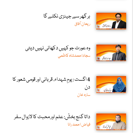
ہر گھر سے جینزی نکلے گا
ریحان آفاق
وہ عورت جو کہیں دکھائی نہیں دیتی
سجاداحمدشاہ کاظمی
4 اگست : یومِ شہداء، قربانی اور قومی شعور کا
دن
سارہ خان
داتا گنج بخشؒ: علم اور محبت کا لازوال سفر
فیاض احمد رانا