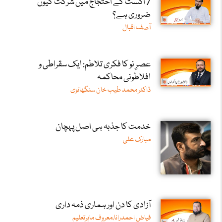
7 اگست کے احتجاج میں شرکت کیوں
ضروری ہے؟
آصف اقبال
عصرِ نو کا فکری تلاطم: ایک سقراطی و
افلاطونی محاکمہ
ڈاکٹر محمد طیب خان سنگھانوی
خدمت کا جذبہ ہی اصل پہچان
مبارک علی
آزادی کا دن اور ہماری ذمہ داری
فیاض احمدرانا،معروف ماہرتعلیم