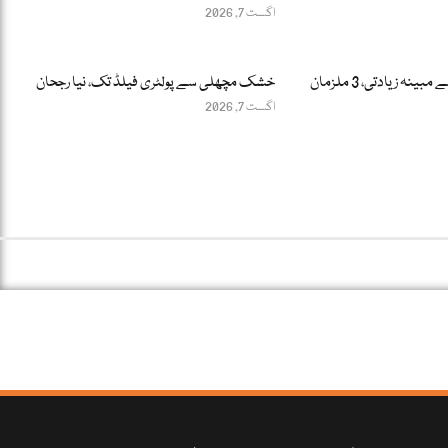
اگست 7, 2026
ہڑپہ: 12 سالہ بچے سے مبینہ زیادتی، 3 ملزمان
خشک مچھلی سے پولٹری فیلڈ تک، نیا رجحان
اگست 7, 2026