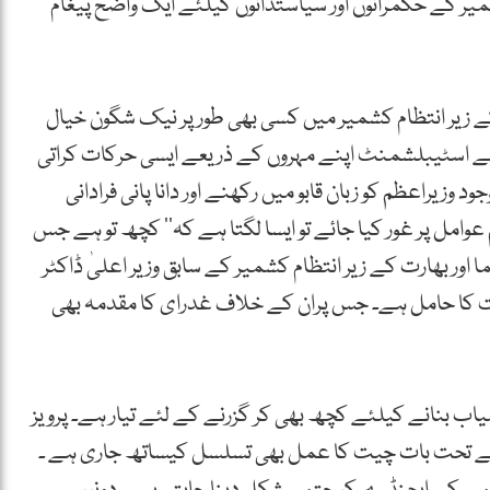
شمیر کے حکمرانوں اور سیاستدانوں کیلئے ایک واضح پیغام
 کے زیر انتظام کشمیر میں کسی بھی طور پر نیک شگون خیال
 لیے اسٹیبلشمنٹ اپنے مہروں کے ذریعے ایسی حرکات کراتی
یراعظم کو زبان قابو میں رکھنے اور دانا پانی فرادانی
وامل پر غور کیا جائے تو ایسا لگتا ہے کہ’’ کچھ تو ہے جس
 اور بھارت کے زیر انتظام کشمیر کے سابق وزیر اعلیٰ ڈاکٹر
ی اہمیت کا حامل ہے۔ جس پران کے خلاف غدرای کا مقدمہ بھی
اب بنانے کیلئے کچھ بھی کر گزرنے کے لئے تیار ہے۔ پرویز
 کے تحت بات چیت کا عمل بھی تسلسل کیساتھ جاری ہے ۔