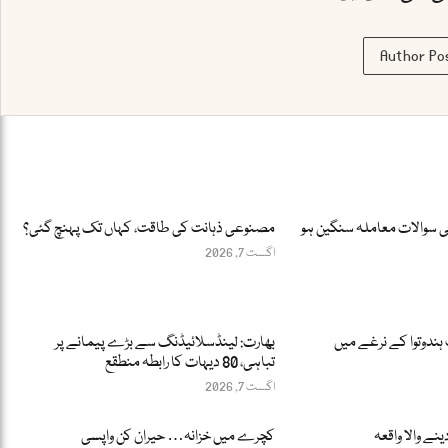
Author Po
ئی سوالات معاملہ سنگین ہو
مصنوعی ذہانت کی طاقت، کہاں تک پہنچ گئی؟
اگست 7, 2026
 ہندوتوا کے نرغے میں
بھارت: لینڈسلائیڈنگ سے بڑے پیمانے پر
تباہی، 80 دیہات کا رابطہ منطقع
اگست 7, 2026
ینے والا واقعہ
کچرے میں خزانہ… حیران کن واپسی