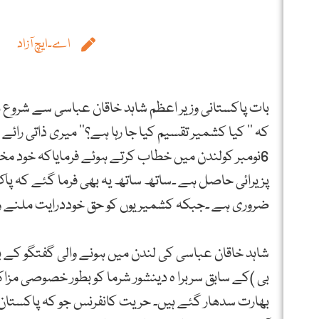
اے۔ایچ آزاد
بات پاکستانی وزیر اعظم شاہد خاقان عباسی سے شروع ہ
کہ ’’ کیا کشمیر تقسیم کیا جا رہا ہے؟‘‘ میری ذاتی رائ
6نومبر کولندن میں خطاب کرتے ہوئے فرمایاکہ خود م
پزیرائی حاصل ہے ۔ساتھ ساتھ یہ بھی فرما گئے کہ پا
ضروری ہے ۔جبکہ کشمیریوں کو حق خوددرایت ملنے والی
شاہد خاقان عباسی کی لندن میں ہونے والی گفتگو کے بعد
بی )کے سابق سربرا ہ دینشور شرما کو بطور خصوصی مزاکر
بھارت سدھار گئے ہیں۔ حریت کانفرنس جو کہ پاکستان