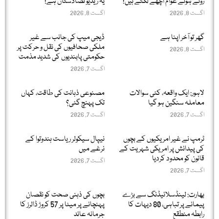
روتے ہوئے عوام اچھے لگتے ہیں!
یہ ریڈیو تضادستان ہے!
اگست 8, 2026
اگست 8, 2026
گھر تو آخر اپنا ہے
ڈیجی میپ کی جانب سے غیر
ملکی صحافیوں کی نقل و حرکت پر
اگست 8, 2026
حکومتی پابندیوں کی شدید مذمت
اگست 7, 2026
لاہور: ایک واقعہ، کئی سوالات
مصنوعی ذہانت کی طاقت، کہاں
معاملہ سنگین ہو گیا
تک پہنچ گئی؟
اگست 7, 2026
اگست 7, 2026
ٹرمپ نے غیر امریکیوں کے بچوں
نیپال سیکولر ریاست ہندوتوا کے
کی پیدائش پر امریکی شہریت کے
نرغے میں
قانون کو محدود کردیا
اگست 7, 2026
اگست 7, 2026
بھارت: لینڈسلائیڈنگ سے بڑے
بچوں کی ذہنی صحت کو نقصان
پیمانے پر تباہی، 80 دیہات کا
پہنچانے پر میٹا پر 57 کروڑ ڈالرز کا
رابطہ منطقع
جرمانہ عائد