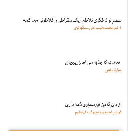
عصرِ نو کا فکری تلاطم: ایک سقراطی و افلاطونی محاکمہ
ڈاکٹر محمد طیب خان سنگھانوی
خدمت کا جذبہ ہی اصل پہچان
مبارک علی
آزادی کا دن اور ہماری ذمہ داری
فیاض احمدرانا،معروف ماہرتعلیم