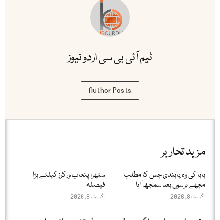
ٹیم آئی بی سی اردو نیوز
Author Posts
مزید تحاریر
بابا کی وہ پابندی جس کا مطلب
ستھرا پنجاب ورکرز کیلئے بڑا
مجھے برسوں بعد سمجھ آیا
فیصلہ
اگست 8, 2026
اگست 8, 2026