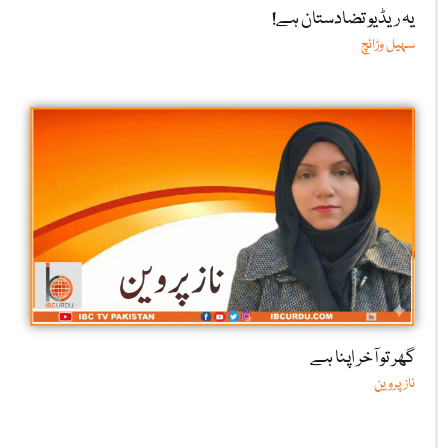
یہ ریڈیو تضادستان ہے!
سہیل وڑائچ
گھر تو آخر اپنا ہے
ناز پروین