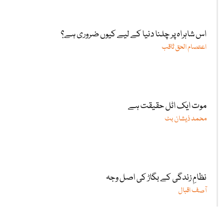
اس شاہراہ پر چلنا دنیا کے لیے کیوں ضروری ہے؟
اعتصام الحق ثاقب
موت ایک اٹل حقیقت ہے
محمد ذیشان بٹ
نظامِ زندگی کے بگاڑ کی اصل وجہ
آصف اقبال