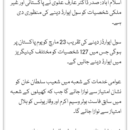
اسلام آباد: صدر ڈاکٹر عارف علوی نے پاکستانی اور غیر
ملکی شخصیات کو سول ایوارڈ دینے کی منظوری دی
ہے۔
سول ایوارڈز دینے کی تقریب 23 مارچ کو یوم پاکستان پر
ہوگی جس میں 127 شخصیات کو مختلف کیٹیگریز
میں ایوارڈ دیئے جائیں گے۔
عوامی خدمات کے شعبہ میں شعیب سلطان خان کو
نشان امتیاز سے نوازا جائے گا جب کہ کھیلوں کے شعبہ
میں سابق فاسٹ بولر وسیم اکرم اور وقار یونس کو ہلال
امتیاز سے نوازا جائے گا۔