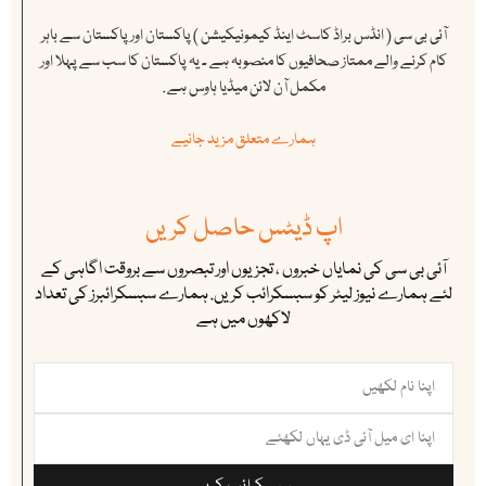
آئی بی سی ( انڈس براڈ کاسٹ اینڈ کیمونیکیشن ) پاکستان اور پاکستان سے باہر
کام کرنے والے ممتاز صحافیوں کا منصوبہ ہے ۔ یہ پاکستان کا سب سے پہلا اور
مکمل آن لائن میڈیا ہاوس ہے .
ہمارے متعلق مزید جانیے
اپ ڈیٹس حاصل کریں
آئی بی سی کی نمایاں خبروں ، تجزیوں اور تبصروں سے بروقت اگاہی کے
لئے ہمارے نیوز لیٹر کو سبسکرائب کریں. ہمارے سبسکرائبرز کی تعداد
لاکھوں میں ہے
سبسکرائب کریں