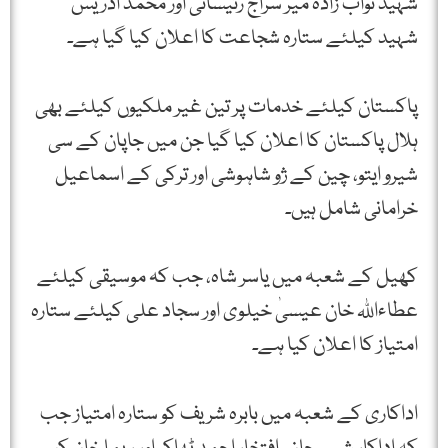
شہید نواب زادہ میر سراج رئیسانی اور محمد ادریس
شہید کیلئے ستارہ شجاعت کا اعلان کیا گیا ہے۔
پاکستان کیلئے خدمات پر تین غیر ملکیوں کیلئے بھی
ہلال پاکستان کا اعلان کیا گیا جن میں جاپان کے سی
شیرو ایتو، چین کے ژو شاہوشی اور ترکی کے اسماعیل
خرامانی شامل ہیں۔
کھیل کے شعبہ میں یاسر شاہ، جب کہ موسیقی کیلئے
عطاءاللہ خان عیسیٰ خیلوی اور سجاد علی کیلئے ستارہ
امتیاز کا اعلان کیا ہے۔
اداکاری کے شعبہ میں بابرہ شریف کو ستارہ امتیاز جب