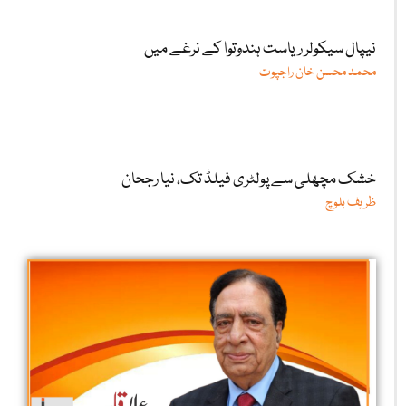
نیپال سیکولر ریاست ہندوتوا کے نرغے میں
محمد محسن خان راجپوت
خشک مچھلی سے پولٹری فیلڈ تک، نیا رجحان
ظریف بلوچ