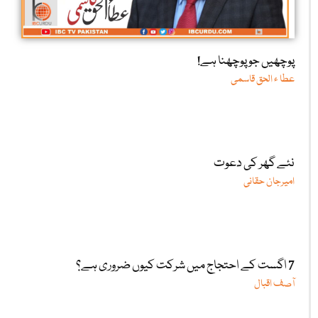
پوچھیں جو پوچھنا ہے!
عطا ء الحق قاسمی
نئے گھر کی دعوت
امیرجان حقانی
7 اگست کے احتجاج میں شرکت کیوں ضروری ہے؟
آصف اقبال