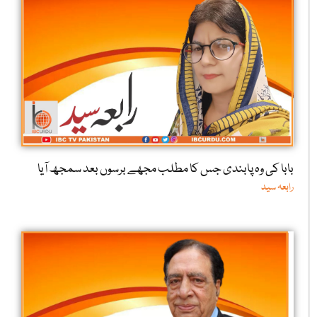
بابا کی وہ پابندی جس کا مطلب مجھے برسوں بعد سمجھ آیا
رابعہ سید