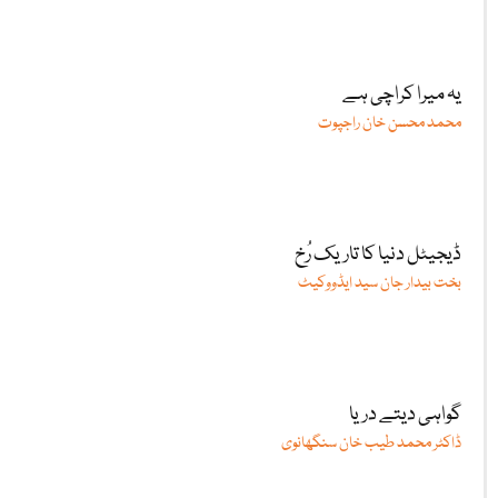
یہ میرا کراچی ہے
محمد محسن خان راجپوت
ڈیجیٹل دنیا کا تاریک رُخ
بخت بیدار جان سید ایڈووکیٹ
گواہی دیتے دریا
ڈاکٹر محمد طیب خان سنگھانوی