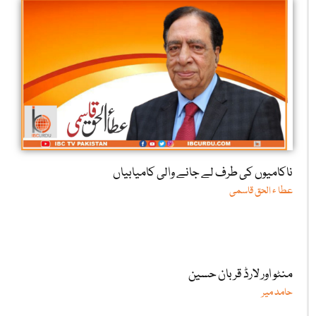
ناکامیوں کی طرف لے جانے والی کامیابیاں
عطا ء الحق قاسمی
منٹو اور لارڈ قربان حسین
حامد میر