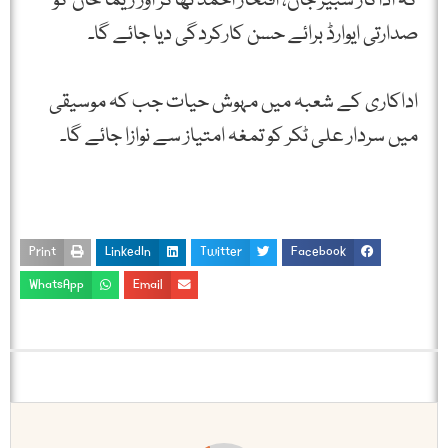
کہ اداکار شبیر جان، افتخار احمد ٹھاکر اور ریما خان کو
صدارتی ایوارڈ برائے حسن کارکردگی دیا جائے گا۔
اداکاری کے شعبہ میں مہوش حیات جب کہ موسیقی
میں سردار علی ٹکر کو تمغہ امتیاز سے نوازا جائے گا۔
Print
LinkedIn
Twitter
Facebook
WhatsApp
Email