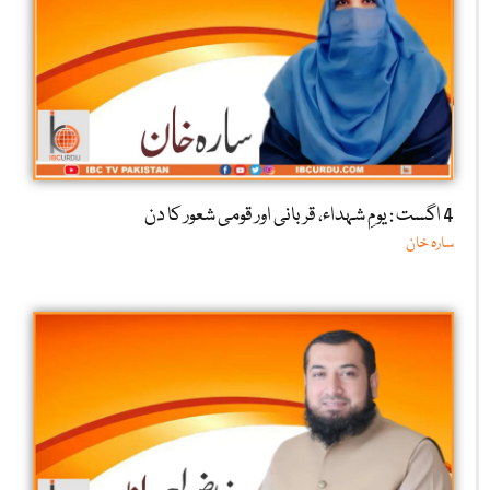
4 اگست : یومِ شہداء، قربانی اور قومی شعور کا دن
سارہ خان