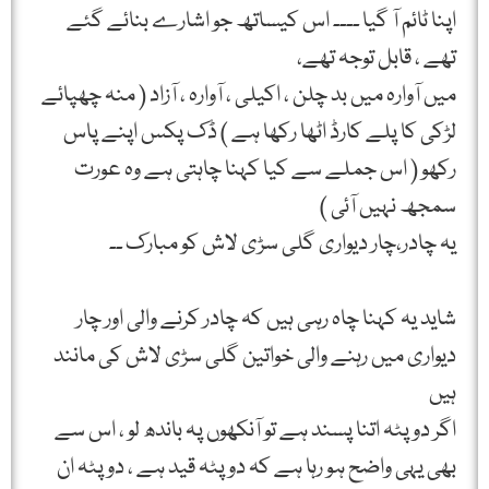
اپنا ٹائم آ گیا ۔۔۔۔ اس کیساتھ جو اشارے بنائے گئے
تھے ، قابل توجہ تھے،
میں آوارہ میں بد چلن ، اکیلی ، آوارہ ، آزاد ( منہ چھپائے
لڑکی کا پلے کارڈ اٹھا رکھا ہے ) ڈک پکس اپنے پاس
رکھو ( اس جملے سے کیا کہنا چاہتی ہے وہ عورت
سمجھ نہیں آئی )
یہ چادر،چار دیواری گلی سڑی لاش کو مبارک ۔۔
شاید یہ کہنا چاہ رہی ہیں کہ چادر کرنے والی اور چار
دیواری میں رہنے والی خواتین گلی سڑی لاش کی مانند
ہیں
اگر دوپٹہ اتنا پسند ہے تو آنکھوں پہ باندھ لو ، اس سے
بھی یہی واضح ہو رہا ہے کہ دوپٹہ قید ہے ، دوپٹہ ان