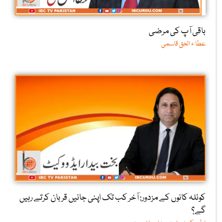
باقی آپ کی مرضی
عطا ء الحق قاسمی
کوئلہ کانوں کے مزدور: آخر کب تک اپنی جانیں قربان کرتے رہیں
گے؟