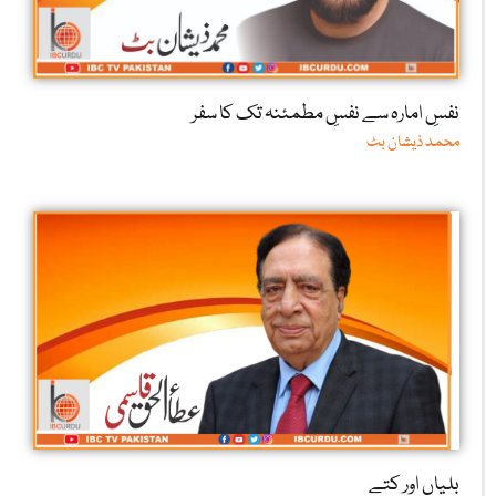
نفسِ امارہ سے نفسِ مطمئنہ تک کا سفر
محمد ذیشان بٹ
بلیاں اور کتے