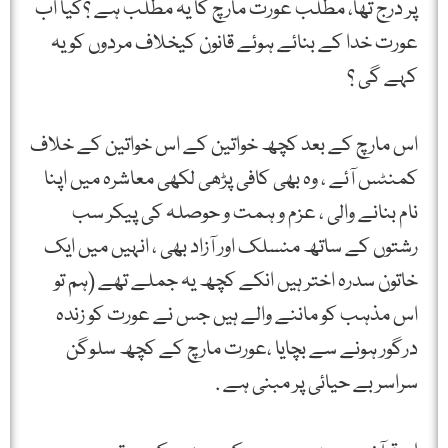
پر درج تھا، مطلب عورت مارچ کا یہ مطلب ہے ؟کیا اب
عورت خدا کے بنائے ہوئے قانون کیخلاف مردوں کو یہ
کہے گی ؟
اس مارچ کے بعد کچھ خواتین کے اس خواتین کے خلاف
کمنٹس آئے ، وہ بھی کافی پڑھی لکھی معاشرہ میں اپنا
نام بنانے والی ، عزم و ہمت و حوصلہ کی پیکر سب
رشتوں کے ساتھ منسلک اور آزاد بھی ، انہیں میں ایک
خاتون سدرہ اختر ہیں انکے کچھ یہ جملے تھے (ہم تو
اس مذہب کو ماننے والے ہیں جس نے عورت کو زندہ
درگور ہونے سے بچایا ،عورت مارچ کے کچھ سلوگن
سراسر بے حیائی پر مبنی ہے .