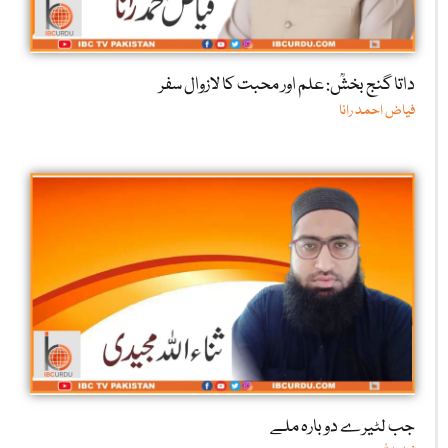
داتا گنج بخشؒ: علم اور محبت کا لازوال سفر
فیاض احمد رانا
جب لٹیرے دوبارہ ملے