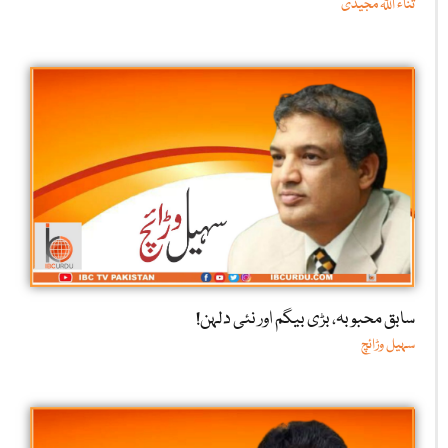
ثناء اللّٰہ مجیدی
سابق محبوبہ، بڑی بیگم اور نئی دلہن!
سہیل وڑائچ