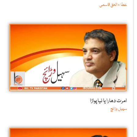
عطا ء الحق قاسمی
امرت دھارا یا نیا پواڑا
سہیل وڑائچ