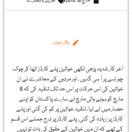
مارچ 10, 2019
تجزیے و تبصرے
وقار حیدر
آخر کار شدید پڑھی لکھی خواتین پلے کارڈز اٹھا کر چوک
چوراہے پر آ ہی گئیں ، اور مردوں کے معاشرے نے ان
خواتین کی اس حرکت پر اس حد تک تنقید کی کہ 8
مارچ کو ہونے والی مارچ نے سارے پاکستان کو اپنے
حصار میں لے لیا، تنقید خواتین پر کم کی گئی اور پلے
کارڈز پر زیادہ کی گئی، پلے کارڈز پر درج جملے اس قسم
کے تھے کہ ان میں خواتین کے حقوق کی بات تو نہیں