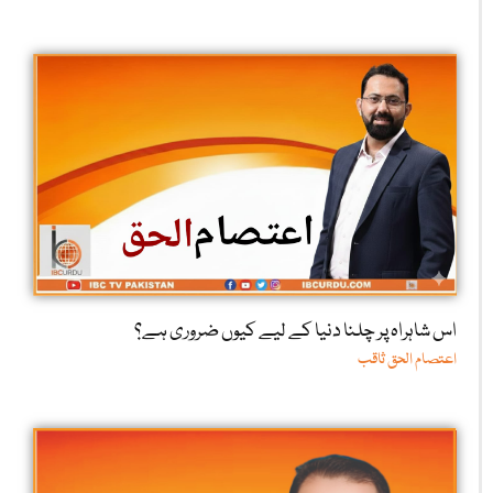
اس شاہراہ پر چلنا دنیا کے لیے کیوں ضروری ہے؟
اعتصام الحق ثاقب