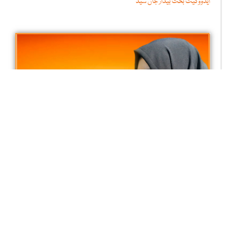
ایڈووکیٹ بخت بیدار جان سید
وہ کلاس روم جہاں کبھی "کیوں” نہیں پوچھا جاتا
اشراق سید