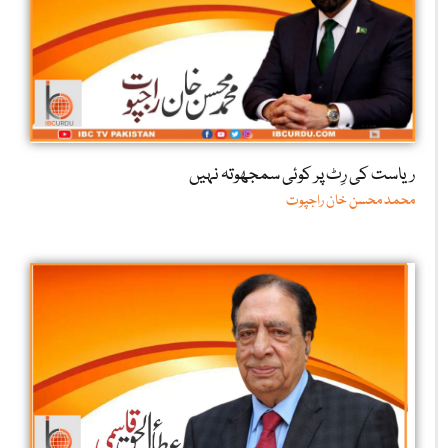
ریاست کی رِٹ پر کوئی سمجھوتہ نہیں
محمد محسن خان راجپوت