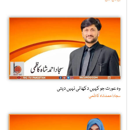
وہ عورت جو کہیں دکھائی نہیں دیتی
سجاداحمدشاہ کاظمی