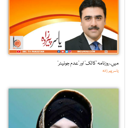
میں، روزنامہ ’کالک‘ اور ’عدم جونیئر‘
یاسر پیر زادہ