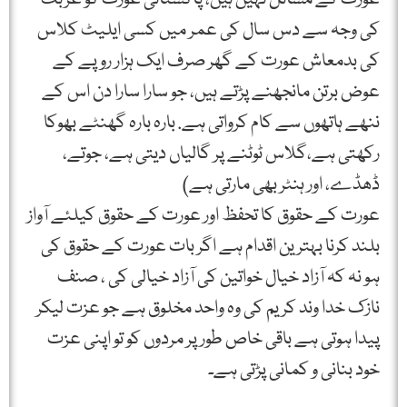
کی وجہ سے دس سال کی عمر میں کسی ایلیٹ کلاس
کی بدمعاش عورت کے گھر صرف ایک ہزار روپے کے
عوض برتن مانجھنے پڑتے ہیں، جو سارا سارا دن اس کے
ننھے ہاتھوں سے کام کرواتی ہے. بارہ بارہ گھنٹے بھوکا
رکھتی ہے،گلاس ٹوٹنے پر گالیاں دیتی ہے، جوتے،
ڈھڈے، اور ہنٹر بھی مارتی ہے)
عورت کے حقوق کا تحفظ اور عورت کے حقوق کیلئے آواز
بلند کرنا بہترین اقدام ہے اگر بات عورت کے حقوق کی
ہو نہ کہ آزاد خیال خواتین کی آزاد خیالی کی ، صنف
نازک خدا وند کریم کی وہ واحد مخلوق ہے جو عزت لیکر
پیدا ہوتی ہے باقی خاص طور پر مردوں کو تو اپنی عزت
خود بنانی و کمانی پڑتی ہے۔