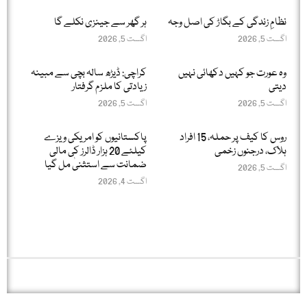
نظامِ زندگی کے بگاڑ کی اصل وجہ
ہر گھر سے جینزی نکلے گا
اگست 5, 2026
اگست 5, 2026
وہ عورت جو کہیں دکھائی نہیں
کراچی: ڈیڑھ سالہ بچی سے مبینہ
دیتی
زیادتی کا ملزم گرفتار
اگست 5, 2026
اگست 5, 2026
روس کا کیف پر حملہ، 15 افراد
پاکستانیوں کو امریکی ویزے
ہلاک، درجنوں زخمی
کیلئے 20 ہزار ڈالرز کی مالی
ضمانت سے استثنیٰ مل گیا
اگست 5, 2026
اگست 4, 2026