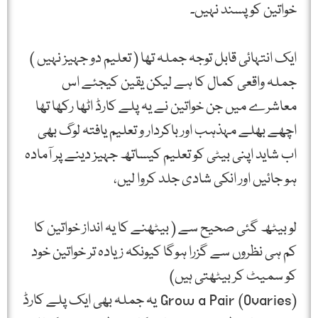
خواتین کو پسند نہیں۔
ایک انتہائی قابل توجہ جملہ تھا ( تعلیم دو جہیز نہیں )
جملہ واقعی کمال کا ہے لیکن یقین کیجئے اس
معاشرے میں جن خواتین نے یہ پلے کارڈ اٹھا رکھا تھا
اچھے بھلے مہذہب اور باکردار و تعلیم یافتہ لوگ بھی
اب شاید اپنی بیٹی کو تعلیم کیساتھ جہیز دینے پر آمادہ
ہو جائیں اور انکی شادی جلد کروا لیں،
لو بیٹھ گئی صحیح سے ( بیٹھنے کا یہ انداز خواتین کا
کم ہی نظروں سے گزرا ہوگا کیونکہ زیادہ تر خواتین خود
کو سمیٹ کر بیٹھتی ہیں)
Grow a Pair (Ovaries) یہ جملہ بھی ایک پلے کارڈ