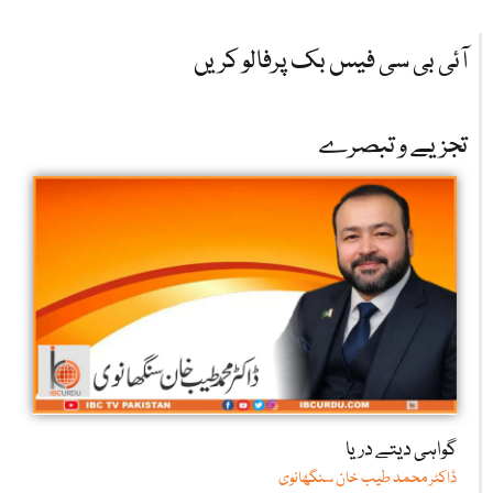
آئی بی سی فیس بک پرفالو کریں
تجزیے و تبصرے
گواہی دیتے دریا
ڈاکٹر محمد طیب خان سنگھانوی