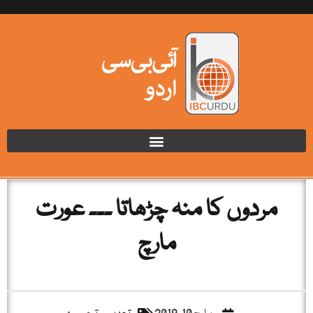
مردوں کا منہ چڑھاتا ۔۔۔ عورت
مارچ