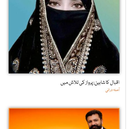
اقبال کا شاہین: پرواز کی تلاش میں
آمنہ درانی