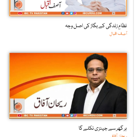
نظامِ زندگی کے بگاڑ کی اصل وجہ
آصف اقبال
ہر گھر سے جینزی نکلے گا
ریحان آفاق