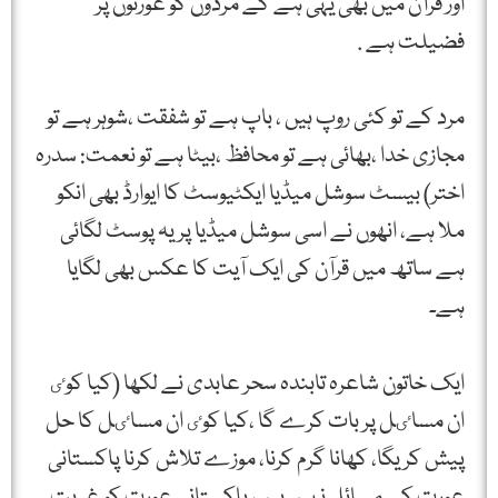
اور قرآن میں بھی یہی ہے کے مردوں کو عورتوں پر
فضیلت ہے .
مرد کے تو کئی روپ ہیں ، باپ ہے تو شفقت ،شوہر ہے تو
مجازی خدا ،بھائی ہے تو محافظ ،بیٹا ہے تو نعمت: سدرہ
اختر) بیسٹ سوشل میڈیا ایکٹیوسٹ کا ایوارڈ بھی انکو
ملا ہے، انھوں نے اسی سوشل میڈیا پر یہ پوسٹ لگائی
ہے ساتھ میں قرآن کی ایک آیت کا عکس بھی لگایا
ہے۔
ایک خاتون شاعرہ تابندہ سحر عابدی نے لکھا (کیا کوٸ
ان مساٸل پر بات کرے گا ،کیا کوٸ ان مساٸل کا حل
پیش کریگا، کھانا گرم کرنا، موزے تلاش کرنا پاکستانی
عورت کے مسائل نہیں ہیں، پاکستانی عورت کو غربت