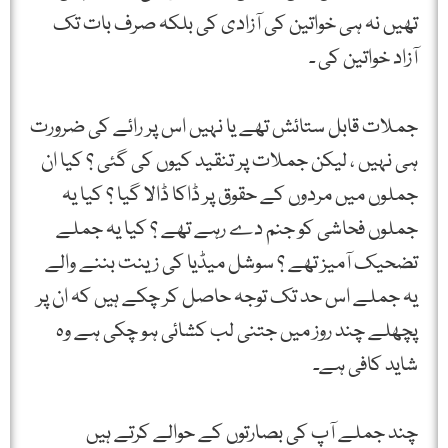
تھیں نہ ہی خواتین کی آزادی کی بلکہ صرف بات تک
آزاد خواتین کی ۔
جملات قابل ستائش تھے یا نہیں اس پر رائے کی ضرورت
ہی نہیں ، لیکن جملات پر تنقید کیوں کی گئی ؟ کیا ان
جملوں میں مردوں کے حقوق پر ڈاکا ڈالا گیا ؟ کیا یہ
جملوں فحاشی کو جنم دے رہے تھے ؟ کیا یہ جملے
تضحیک آمیز تھے ؟ سوشل میڈیا کی زینت بننے والے
یہ جملے اس حد تک توجہ حاصل کر چکے ہیں کہ ان پر
پچھلے چند روز میں جتنی لب کشائی ہو چکی ہے وہ
شاید کافی ہے۔
چند جملے آپ کی بصارتوں کے حوالے کرتے ہیں