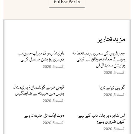
Author Posts
مزید تحاریر
ججز تقرری کی سمری پر دستخط نہ
راولپنڈی بورڈ: میراب حسن نے
ہونے کا معاملہ، وفاق نے آئینی
دوسری پوزیشن حاصل کر لی
پوزیشن سنبھال لی
اگست 5, 2026
اگست 5, 2026
گواہی دیتے دریا
قومی خزانے کو نقصان؟ پارلیمنٹ
ہاؤس میں مبینہ بے ضابطگیاں
اگست 5, 2026
اگست 5, 2026
اس شاہراہ پر چلنا دنیا کے لیے
موت ایک اٹل حقیقت ہے
کیوں ضروری ہے؟
اگست 5, 2026
اگست 5, 2026