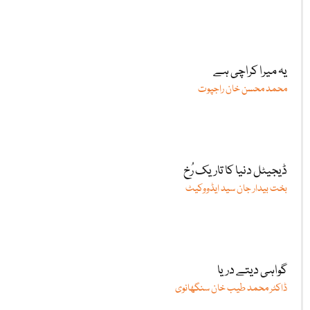
یہ میرا کراچی ہے
محمد محسن خان راجپوت
ڈیجیٹل دنیا کا تاریک رُخ
بخت بیدار جان سید ایڈووکیٹ
گواہی دیتے دریا
ڈاکٹر محمد طیب خان سنگھانوی