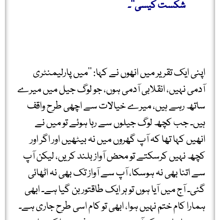
شکست کیسی‘‘۔
اپنی ایک تقریر میں انھوں نے کہا: ’’میں پارلیمنٹری
آدمی نہیں، انقلابی آدمی ہوں، جو لوگ جیل میں میرے
ساتھ رہے ہیں، میرے خیالات سے اچھی طرح واقف
ہیں۔ جب کچھ لوگ جیلوں سے رہا ہوئے تو میں نے
انھیں کہا تھا کہ آپ گھروں میں نہ بیٹھیں اور اگر اور
کچھ نہیں کرسکتے تو محض آواز بلند کریں، لیکن آپ
سے اتنا بھی نہ ہوسکا، آپ سے آواز تک بھی نہ اٹھائی
گئی۔ آج میں آیا ہوں تو ہر ایک طاقتور بن گیا ہے۔ ابھی
ہمارا کام ختم نہیں ہوا، ابھی تو کام اسی طرح جاری ہے۔