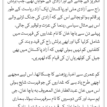
انگریز کے جانے کے اور آزادی کے خواہاں تھے، جب برٹش
راج سے آزادی ملی اور پاکستان ایک آزاد ریاست کے طور
پر قائم ہوا تو بجائے اس کے کہ آزادی کی جنگ لڑنے والے
اس بے مثال سیاسی رہنما کی عزت و توقیر کی جاتی،
پہلے دن سے باچا خان کا نام غداروں کی فہرست میں
شامل کرلیا گیا اور ابھی برٹش راج کی قید و بند کی
کلفتیں کم نہیں ہوئی تھیں کہ آزاد پاکستان میں بھی
جیل کی کوٹھریاں ان کی قیام گاہ ٹھہریں۔
کم عمری سے اخبار پڑھنے کا چسکا تھا، اس لیے مجھے
اچھی طرح یاد ہے کہ غداروں کی جو فہرست شایع ہوتی
اس میں خان عبدالغفار خان المعروف بہ باچا خان، جی
ایم سید اور کئی دوسروں کا نام سرفہرست ہوتا۔ ہماری
نوجوان نسل باچا خان کی قید و بند پر مشتمل زندگی سے