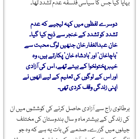
بہایا گیا جس کا سیاسی فلسفہ عدم تشدد تھا۔
دوسرے لفظوں میں کہہ لیجیے کہ عدم
تشدد کو تشدد کے خنجر سے ذبح کیا گیا۔
خان عبدالغفار خان جنھیں لوگ محبت سے
’باچاخان‘ اور ’بادشاہ خان‘ پکارتے ہیں، وہ
خیبر پختونخوا کے بیٹے تھے، اس کی آزادی
اور اس کے لوگوں کی تعلیم کے لیے انھوں نے
اپنی زندگی وقف کردی تھی۔
برطانوی راج سے آزادی حاصل کرنے کی کوششوں میں ان
کی زندگی کے بیشتر ماہ و سال ہندوستان کی مختلف
جیلوں میں گزرے۔ صدمے کی بات یہ ہے کہ وہ جو