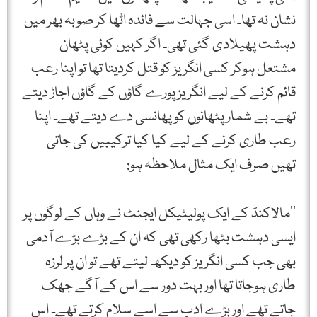
نشان نہ تھا۔ اسی جہالت سے فائدہ اٹھا کر صوبہ بھر میں
دہشت پھیلادی گئی تھی۔ اگر کہیں کوئی پٹھان
مشتعل ہوکر کسی انگریز کو قتل کردیتا تھا تو اپنا رعب
قائم کرنے کے لیے انگریز پورے گاؤں کے گاؤں اجاڑ دیتے
تھے۔ بے شمار پٹھانوں کو پھانسی دے دیتے تھے۔ اپنا
رعب طاری کرنے کے لیے کیا کیا ترکیبیں کی جاتی
تھیں صرف ایک مثال ملاحظہ ہو:
’’مالاکنڈ کے ایک پولیٹیکل ایجنٹ نے وہاں کے لوگوں پر
ایسی دہشت بٹھا رکھی تھی کہ ان کے بڑے بڑے آدمی
بھی جب کسی انگریز کو دیکھ لیتے تھے تو ان پر لرزہ
طاری ہوجاتا تھا اور بہت دور سے اس کے آگے جھک
جاتے تھے اور بڑے ادب سے اسے سلام کرتے تھے۔ اس