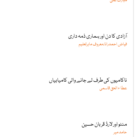
مبارک علی
آزادی کا دن اور ہماری ذمہ داری
فیاض احمدرانا،معروف ماہرتعلیم
ناکامیوں کی طرف لے جانے والی کامیابیاں
عطا ء الحق قاسمی
منٹو اور لارڈ قربان حسین
حامد میر