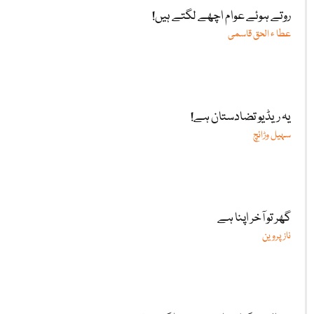
روتے ہوئے عوام اچھے لگتے ہیں!
عطا ء الحق قاسمی
یہ ریڈیو تضادستان ہے!
سہیل وڑائچ
گھر تو آخر اپنا ہے
ناز پروین