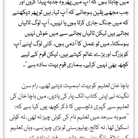
میں چاہتا ہوں کہ آپ میں پھر وہ جذبہ پیدا کروں اور
جب مجھے یقین ہوجائے کہ آپ تیار ہیں تو پھر دیکھئے
کہ میں جنگ جاری کرتا ہوں یا نہیں۔ آپ لوگ تالیاں
بجاتے ہیں لیکن تالیاں بجانے سے میں خوش نہیں
ہوسکتا۔ میں تو عمل کا آدمی ہوں۔ کئی لوگ اپنے آپ
کو بزرگ اور بڑے عالم کہتے ہیں، لیکن قوم کے لیے
کچھ بھی نہیں کرتے۔ ہماری قوم بہت سادہ ہے‘‘۔
باچا خان تعلیم کو بہت اہمیت دیتے تھے۔ رام سرن
نگینہ نے اپنی کتاب اٹک پار کی یادیں، میں باچا خان کی
تعلیم سے گہری دلچسپی کا ذکر کچھ یوں کیا ہے کہ:
’’صوبہ سرحد میں تعلیم نام کی کوئی چیز نہ تھی، نہ کوئی
اسکول تھا، نہ کالج، یونیورسٹی تو بڑی چیز ہے۔ وہاں تعلیم