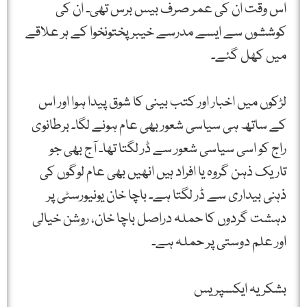
اس وقت ان کی عمر صرف بیس برس تھی۔ ان کی
کوششوں سے ایسے مدرسے خیبر پختونخوا کے ہر علاقے
میں کھل گئے۔
لڑکوں میں اخبار اور کتب بینی کا شوق پیدا ہوا اور اس
کے ساتھ ہی سیاسی شعور بھی عام ہونے لگا۔ برطانوی
راج کو اسی سیاسی شعور سے ڈر لگتا تھا۔ آج بھی جو
تاریک ذہن گروہ یا افراد ہیں انھیں بھی عام لوگوں کی
ذہنی بیداری سے ڈر لگتا ہے۔ باچا خان یونیورسٹی پر
دہشت گردوں کا حملہ دراصل باچا خان، روشن خیالی
اور علم دوستی پر حملہ ہے۔
بشکریہ ایکسپریس