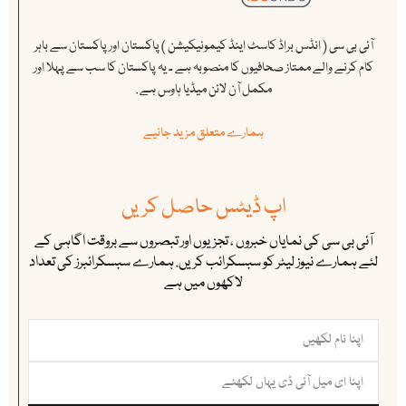
آئی بی سی ( انڈس براڈ کاسٹ اینڈ کیمونیکیشن ) پاکستان اور پاکستان سے باہر
کام کرنے والے ممتاز صحافیوں کا منصوبہ ہے ۔ یہ پاکستان کا سب سے پہلا اور
مکمل آن لائن میڈیا ہاوس ہے .
ہمارے متعلق مزید جانیے
اپ ڈیٹس حاصل کریں
آئی بی سی کی نمایاں خبروں ، تجزیوں اور تبصروں سے بروقت اگاہی کے
لئے ہمارے نیوز لیٹر کو سبسکرائب کریں. ہمارے سبسکرائبرز کی تعداد
لاکھوں میں ہے