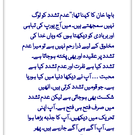
باچا خان کا کہنا تھا:’’عدم تشدد کو لوگ
نہیں سمجھتے ہیں۔ میں آج یورپ کی تباہی
اور بربادی کو دیکھتا ہوں کہ وہاں خدا کی
مخلوق کے لیے ذرا رحم نہیں ہے تو میرا عدم
تشدد پر عقیدہ اور بھی پختہ ہوجاتا ہے۔
تشدد کیا ہے نفرت اور عدم تشدد کیا ہے
محبت … آپ نے دیکھا دنیا میں کیا ہورہا
ہے۔ جو قومیں تشدد کرتی ہیں، انھیں
شکست بھی ہوجاتی ہے لیکن عدم تشدد
میں صرف فتح ہی فتح ہے۔ آپ اپنی
تحریک میں دیکھیں، آپ کا جذبہ بڑھا ہوا
ہے، آپ آگے ہی آگے جارہے ہیں۔ پھر