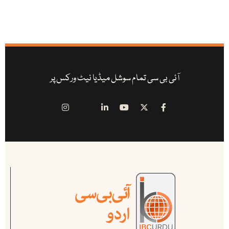
آئی بی سی تمام سوشل میڈیا نیٹ ورکس پر