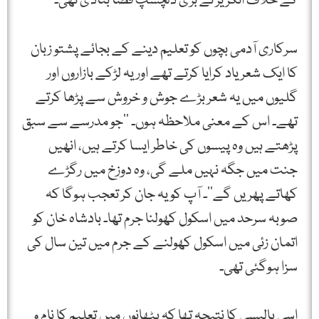
کے خلاف انگریز نے بڑی دلچسپ فضا بنادی تھی۔
سرکاری آدمی بچوں کو تعلیم دینے کے بجائے پشتو زبان
کا ایک شعر یاد کرایا کرتے تھے اور یہ لڑکے بازاروں اور
گلیوں میں یہ شعر بڑے جوش و خروش سے پڑھا کرتے
تھے۔ اس کے معنی ملاحظہ ہوں۔ ’’جو مدرسے سے سبق
پڑھتے ہیں وہ پیسوں کی خاطر ایسا کرتے ہیں، انھیں
جنت میں جگہ نہیں ملے گی، وہ دوزخ میں رگڑے
کھاتے پھریں گے‘‘۔ آپ کو یہ جان کر تعجب ہوگا کہ
صوبہ سرحد میں اسکول کھولنا جرم تھا۔ بادشاہ خان کو
اتمان زئی میں اسکول کھولنے کے جرم میں تین سال کی
سزا ہوگئی تھی۔
اسی پالیسی کا نتیجہ تھا کہ پٹھانوں میں تعلیم کا نام و