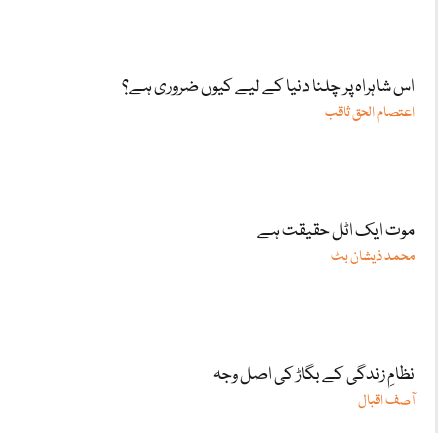
اس شاہراہ پر چلنا دنیا کے لیے کیوں ضروری ہے؟
اعتصام الحق ثاقب
موت ایک اٹل حقیقت ہے
محمد ذیشان بٹ
نظامِ زندگی کے بگاڑ کی اصل وجہ
آصف اقبال