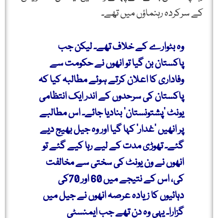
کے سرکردہ رہنماؤں میں تھے۔
وہ بٹوارے کے خلاف تھے۔ لیکن جب
پاکستان بن گیا تو انھوں نے حکومت سے
وفاداری کا اعلان کرتے ہوئے مطالبہ کیا کہ
پاکستان کی سرحدوں کے اندر ایک انتظامی
یونٹ ’پشتونستان‘ بنادیا جائے۔ اس مطالبے
پر انھیں ’غدار‘ کہا گیا اور وہ جیل بھیج دیے
گئے۔ تھوڑی مدت کے لیے رہا کیے گئے تو
انھوں نے ون یونٹ کی سختی سے مخالفت
کی، اس کے نتیجے میں 60 اور 70کی
دہائیوں کا زیادہ عرصہ انھوں نے جیل میں
گزارا۔ یہی وہ دن تھے جب ایمنسٹی