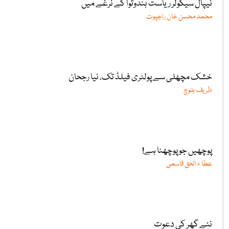
نیپال سیکولر ریاست ہندوتوا کے نرغے میں
محمد محسن خان راجپوت
خشک مچھلی سے پولٹری فیلڈ تک، نیا رجحان
ظریف بلوچ
پوچھیں جو پوچھنا ہے!
عطا ء الحق قاسمی
نئے گھر کی دعوت