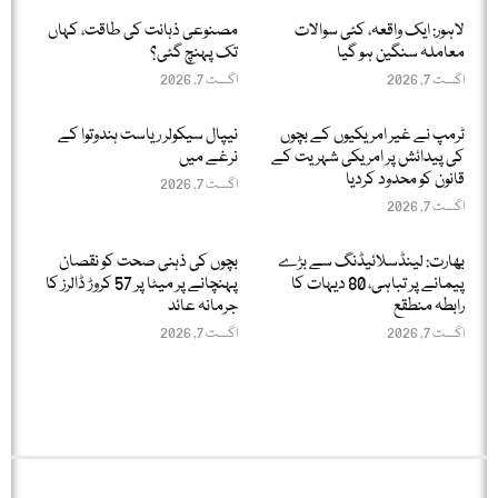
لاہور: ایک واقعہ، کئی سوالات
مصنوعی ذہانت کی طاقت، کہاں
معاملہ سنگین ہو گیا
تک پہنچ گئی؟
اگست 7, 2026
اگست 7, 2026
ٹرمپ نے غیر امریکیوں کے بچوں
نیپال سیکولر ریاست ہندوتوا کے
کی پیدائش پر امریکی شہریت کے
نرغے میں
قانون کو محدود کردیا
اگست 7, 2026
اگست 7, 2026
بھارت: لینڈسلائیڈنگ سے بڑے
بچوں کی ذہنی صحت کو نقصان
پیمانے پر تباہی، 80 دیہات کا
پہنچانے پر میٹا پر 57 کروڑ ڈالرز کا
رابطہ منطقع
جرمانہ عائد
اگست 7, 2026
اگست 7, 2026