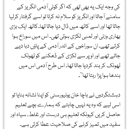
کی وجہ ایک یہ بھی تھی کہ اگر کوئی آدمی انگریز کے
سامنے آجاتا اور انگریز کو سلام نہ کرتا تو اسے گرفتار کرلیا
جاتا تھا اور اسے کاٹھ میں ڈال دیا جاتا تھا۔کاٹھ ایک بڑی
بھاری وزنی اور لمبی لکڑی ہوتی تھی۔ اس میں سوراخ ہوا
کرتے تھے۔ ان سوراخوں کے اندر آدمی کے پاؤں دبا دیے
جاتے تھے اور اوپر سے لکڑی کے ڈھکنے کو ٹھونک
ٹھونک کر بند کردیا جاتا تھا۔ اس طرح آدمی اس میں
بندھا ہوا پڑا رہتا تھا‘‘۔
دہشتگردوں نے باچا خان یونیورسٹی کو اپنا نشانہ بنایا تو
اسی لیے کہ وہ یہ نہیں چاہتے کہ ہمارے بچے تعلیم
حاصل کریں کیونکہ تعلیم ہی درست اور غلط، سیاہ اور
سفید میں تمیز کرنے کی صلاحیت عطا کرتی ہے۔