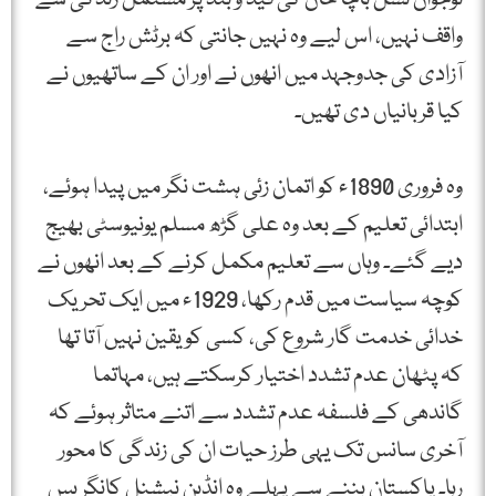
واقف نہیں، اس لیے وہ نہیں جانتی کہ برٹش راج سے
آزادی کی جدوجہد میں انھوں نے اور ان کے ساتھیوں نے
کیا قربانیاں دی تھیں۔
وہ فروری 1890ء کو اتمان زئی ہشت نگر میں پیدا ہوئے،
ابتدائی تعلیم کے بعد وہ علی گڑھ مسلم یونیوسٹی بھیج
دیے گئے۔ وہاں سے تعلیم مکمل کرنے کے بعد انھوں نے
کوچہ سیاست میں قدم رکھا، 1929ء میں ایک تحریک
خدائی خدمت گار شروع کی، کسی کو یقین نہیں آتا تھا
کہ پٹھان عدم تشدد اختیار کرسکتے ہیں، مہاتما
گاندھی کے فلسفہ عدم تشدد سے اتنے متاثر ہوئے کہ
آخری سانس تک یہی طرز حیات ان کی زندگی کا محور
رہا۔ پاکستان بننے سے پہلے وہ انڈین نیشنل کانگریس