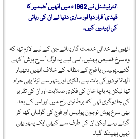
انٹرنیشنل نے 1962ء میں انھیں ’ضمیر کا
قیدی‘ قرار دیا اور ساری دنیا نے ان کی رہائی
کی اپیلیں کیں۔
انھوں نے خدائی خدمت گار بنائے جن کے لیے لازم تھا کہ
وہ سرخ قمیص پہنیں، اسی لیے یہ لوگ ’سرخ پوش‘ کہے
گئے۔ پولیس یا فوج کے مظالم کے خلاف انھیں ہتھیار
اٹھانا تو دور کی بات ہے، لکڑی اور پتھر سے لڑنا بھی حرام
تھا لیکن یہ باچا خان کی فکری صلابت اور ان کی تقریر
کی جادوگری تھی کہ برطانوی راج میں اور اس کے بعد
بھی سرخ پوش نوجوان پولیس اور فوج کی گولیاں کھا کر
گرتے رہے لیکن ان کی طرف سے کبھی ایک پتھر بھی
نہیں پھینکا گیا۔