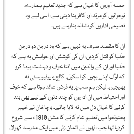
حملہ آوروں کا خیال ہے کہ جدید تعلیم ہمارے
نوجوانوں کو مرتد اور کافر بنا دیتی ہے، اسی لیے وہ
تعلیمی اداروں کو نشانہ بنارہے ہیں۔
ان کا مقصد صرف یہ نہیں ہے کہ وہ درجن دو درجن
طلبا کو قتل کردیں، ان کی کوشش اور خواہش یہ ہے کہ
طلبا اور ان کے والدین میں اتنا خوف و دہشت پیدا کرو
کہ لوگ اپنے بچوں کو اسکول، کالج یا یونیورسٹی نہ
بھیجیں، لیکن ہم سب پر یہ فرض عائد ہوتا ہے کہ خوف
اور احتیاط میں ان اداروں کو چند دنوں کے لیے بھی بند
کرنے کا خیال دل میں نہ لایا جائے۔ باچاخان نے خیبر
پختونخوا میں تعلیم عام کرنے کا مشن 1910ء سے شروع
کردیا تھا جب انھوں نے اتمان زئی میں ایک مدرسہ کھولا،