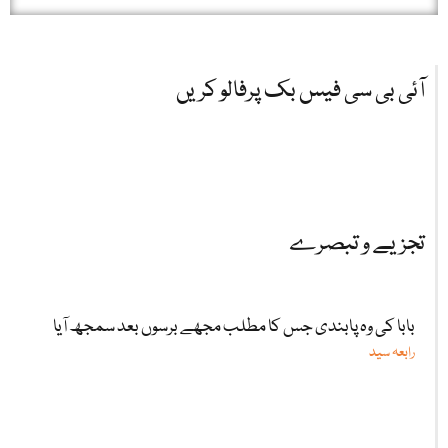
آئی بی سی فیس بک پرفالو کریں
تجزیے و تبصرے
بابا کی وہ پابندی جس کا مطلب مجھے برسوں بعد سمجھ آیا
رابعہ سید