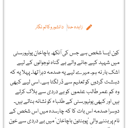
زاہدہ حنا
دانشور وکالم نگار
کون ایسا شخص ہے جس کی آنکھ باچاخان یونیورسٹی
میں شہید کیے جانے والے بے گناہ نوجوانوں کے لیے
اشک بار نہ ہو۔ میرے لیے یہ صدمہ دہرا تھا۔ پہلا یہ کہ
دہشت گردوں کو تعلیم سے ڈر لگتا ہے، اسی لیے کبھی
وہ کم عمر طالب علموں کو بے دردی سے ہلاک کرتے
ہیں اور کبھی یونیورسٹی کے طلباء کو نشانہ بناتے ہیں۔
دوسرا صدمہ اس بات کا کہ چارسدہ میں اس شخص کے
نام پر بننے والی ’پوہنتون باچاخان‘ میں بے دردی سے خون