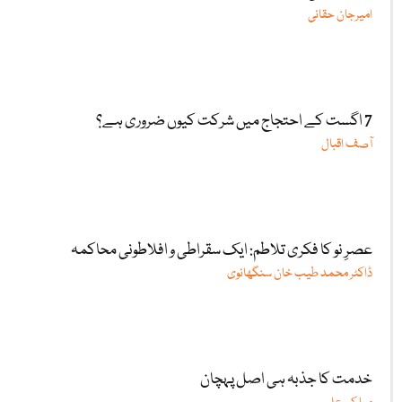
امیرجان حقانی
7 اگست کے احتجاج میں شرکت کیوں ضروری ہے؟
آصف اقبال
عصرِ نو کا فکری تلاطم: ایک سقراطی و افلاطونی محاکمہ
ڈاکٹر محمد طیب خان سنگھانوی
خدمت کا جذبہ ہی اصل پہچان