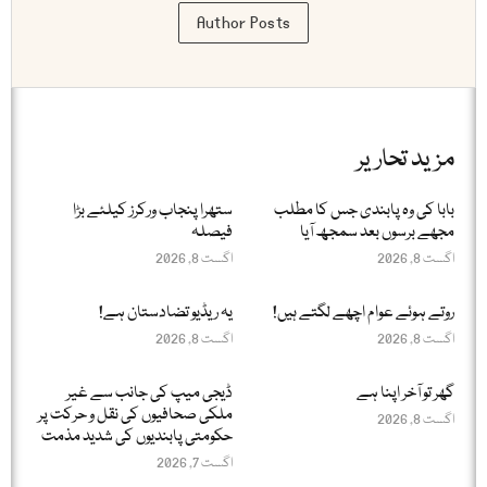
Author Posts
مزید تحاریر
بابا کی وہ پابندی جس کا مطلب
ستھرا پنجاب ورکرز کیلئے بڑا
مجھے برسوں بعد سمجھ آیا
فیصلہ
اگست 8, 2026
اگست 8, 2026
روتے ہوئے عوام اچھے لگتے ہیں!
یہ ریڈیو تضادستان ہے!
اگست 8, 2026
اگست 8, 2026
گھر تو آخر اپنا ہے
ڈیجی میپ کی جانب سے غیر
ملکی صحافیوں کی نقل و حرکت پر
اگست 8, 2026
حکومتی پابندیوں کی شدید مذمت
اگست 7, 2026