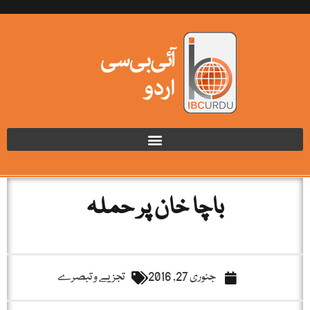
باچا خان پر حملہ
جنوری 27, 2016
تجزیے و تبصرے