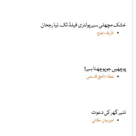
خشک مچھلی سے پولٹری فیلڈ تک، نیا رجحان
ظریف بلوچ
پوچھیں جو پوچھنا ہے!
عطا ء الحق قاسمی
نئے گھر کی دعوت
امیرجان حقانی