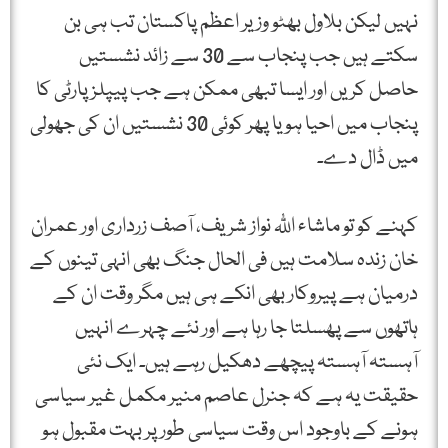
نہیں لیکن بلاول بھٹو وزیر اعظم پاکستان تب ہی بن
سکتے ہیں جب پنجاب سے 30 سے زائد نشستیں
حاصل کریں اور ایسا تبھی ممکن ہے جب پیپلز پارٹی کا
پنجاب میں احیا ہو یا پھر کوئی 30 نشستیں ان کی جھولی
میں ڈال دے۔
کہنے کو تو ماشاء اللّٰہ نواز شریف، آصف زرداری اور عمران
خان زندہ سلامت ہیں فی الحال جنگ بھی انہی تینوں کے
درمیان ہے پیروکار بھی انکے ہی ہیں مگر وقت ان کے
ہاتھوں سے پھسلتا جا رہا ہے اور نئے چہرے انہیں
آہستہ آہستہ پیچھے دھکیل رہے ہیں۔ ایک نئی
حقیقت یہ ہے کہ جنرل عاصم منیر مکمل غیر سیاسی
ہونے کے باوجود اس وقت سیاسی طور پر بہت مقبول ہو