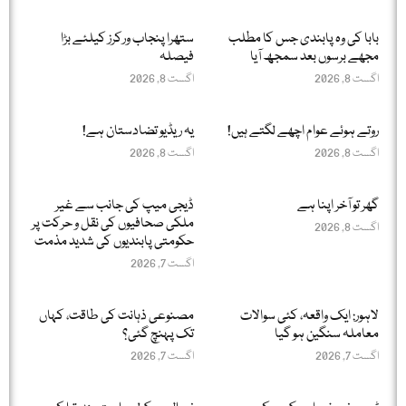
بابا کی وہ پابندی جس کا مطلب
ستھرا پنجاب ورکرز کیلئے بڑا
مجھے برسوں بعد سمجھ آیا
فیصلہ
اگست 8, 2026
اگست 8, 2026
روتے ہوئے عوام اچھے لگتے ہیں!
یہ ریڈیو تضادستان ہے!
اگست 8, 2026
اگست 8, 2026
گھر تو آخر اپنا ہے
ڈیجی میپ کی جانب سے غیر
ملکی صحافیوں کی نقل و حرکت پر
اگست 8, 2026
حکومتی پابندیوں کی شدید مذمت
اگست 7, 2026
لاہور: ایک واقعہ، کئی سوالات
مصنوعی ذہانت کی طاقت، کہاں
معاملہ سنگین ہو گیا
تک پہنچ گئی؟
اگست 7, 2026
اگست 7, 2026