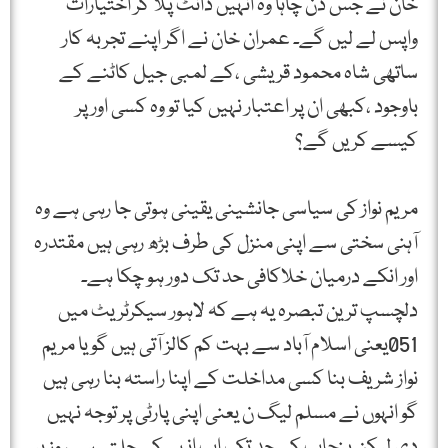
خان نے جس دن چاہا وہ انہیں ڈانٹ پلا کر اختیارات
واپس لے لیں گے۔ عمران خان نے اگر اپنے تجربہ کار
ساتھی شاہ محمود قریشی ،کے لمبی جیل کاٹنے کے
باوجود ،کبھی ان پر اعتبار نہیں کیا تو وہ کسی اور پر
کیسے کریں گے؟
مریم نواز کی سیاسی جانشینی یقینی ہوتی جا رہی ہے وہ
آہنی سختی سے اپنی منزل کی طرف بڑھ رہی ہیں مقتدرہ
اور انکے درمیان خلاکافی حد تک دور ہو چکا ہے۔
دلچسپ ترین تبصرہ یہ ہے کہ لاہور سیکرٹریٹ میں
051یعنی اسلام آباد سے بہت کم کالز آتی ہیں گویا مریم
نواز شریف بنا کسی مداخلت کے اپنا راستہ بنا رہی ہیں
گو انہوں نے مسلم لیگ ن یعنی اپنی پارٹی پر توجہ نہیں
دی لیکن پنجاب کی حد تک اب انہی کی چلتی ہے، وزیر