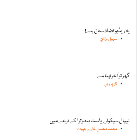
یہ ریڈیو تضادستان ہے!
سہیل وڑائچ
گھر تو آخر اپنا ہے
ناز پروین
نیپال سیکولر ریاست ہندوتوا کے نرغے میں
محمد محسن خان راجپوت