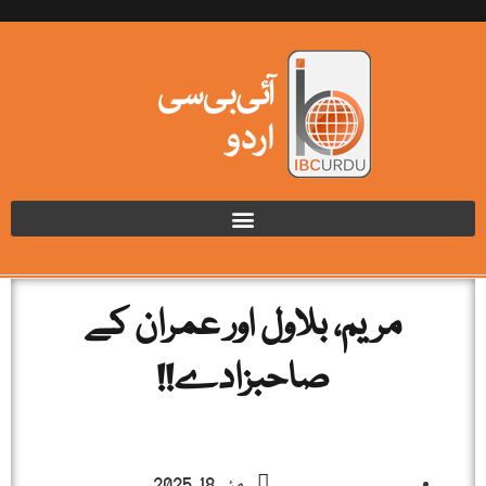
مریم، بلاول اور عمران کے
صاحبزادے!!
مئی 18, 2025