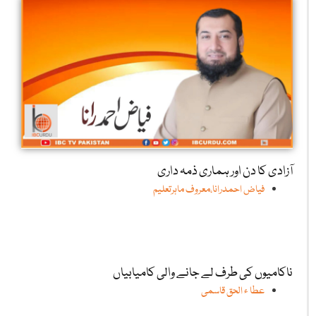
آزادی کا دن اور ہماری ذمہ داری
فیاض احمدرانا،معروف ماہرتعلیم
ناکامیوں کی طرف لے جانے والی کامیابیاں
عطا ء الحق قاسمی