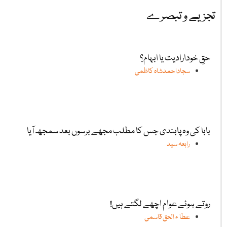
تجزیے و تبصرے
حقِ خودارادیت یا ابہام؟
سجاداحمدشاہ کاظمی
بابا کی وہ پابندی جس کا مطلب مجھے برسوں بعد سمجھ آیا
رابعہ سید
روتے ہوئے عوام اچھے لگتے ہیں!
عطا ء الحق قاسمی