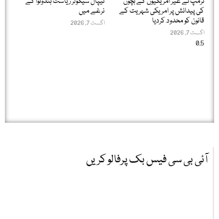
ٹرمپ نے غیر امریکیوں کے بچوں
نیپال سیکولر ریاست ہندوتوا کے
کی پیدائش پر امریکی شہریت کے
نرغے میں
قانون کو محدود کردیا
اگست 7, 2026
اگست 7, 2026
آئی بی سی فیس بک پرفالو کریں