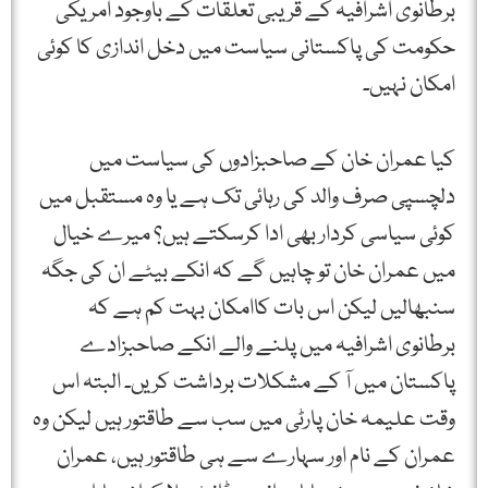
برطانوی اشرافیہ کے قریبی تعلقات کے باوجود امریکی
حکومت کی پاکستانی سیاست میں دخل اندازی کا کوئی
امکان نہیں۔
کیا عمران خان کے صاحبزادوں کی سیاست میں
دلچسپی صرف والد کی رہائی تک ہے یا وہ مستقبل میں
کوئی سیاسی کردار بھی ادا کرسکتے ہیں؟ میرے خیال
میں عمران خان تو چاہیں گے کہ انکے بیٹے ان کی جگہ
سنبھالیں لیکن اس بات کاامکان بہت کم ہے کہ
برطانوی اشرافیہ میں پلنے والے انکے صاحبزادے
پاکستان میں آ کے مشکلات برداشت کریں۔ البتہ اس
وقت علیمہ خان پارٹی میں سب سے طاقتور ہیں لیکن وہ
عمران کے نام اور سہارے سے ہی طاقتور ہیں، عمران