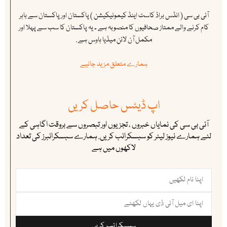
آئی بی سی ( انڈس براڈ کاسٹ اینڈ کیمونیکیشن ) پاکستان اور پاکستان سے باہر
کام کرنے والے ممتاز صحافیوں کا منصوبہ ہے ۔ یہ پاکستان کا سب سے پہلا اور
مکمل آن لائن میڈیا ہاوس ہے .
ہمارے متعلق مزید جانیے
اپ ڈیٹس حاصل کریں
آئی بی سی کی نمایاں خبروں ، تجزیوں اور تبصروں سے بروقت اگاہی کے
لئے ہمارے نیوز لیٹر کو سبسکرائب کریں. ہمارے سبسکرائبرز کی تعداد
لاکھوں میں ہے
سبسکرائب کریں