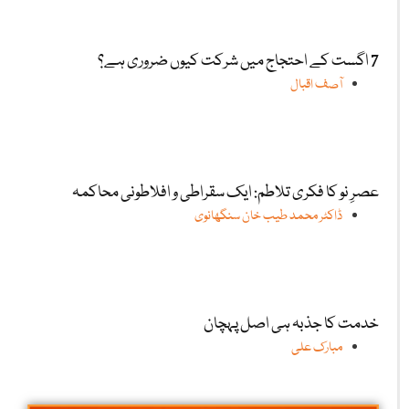
7 اگست کے احتجاج میں شرکت کیوں ضروری ہے؟
آصف اقبال
عصرِ نو کا فکری تلاطم: ایک سقراطی و افلاطونی محاکمہ
ڈاکٹر محمد طیب خان سنگھانوی
خدمت کا جذبہ ہی اصل پہچان
مبارک علی