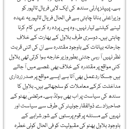
ہے۔ پیپلز پارٹی سندھ کی ایک لابی فریال تالپور کو
وزیراعلیٰ بنانا چاہتی ہے فی الحال فریال تالپور یہ عہدہ
لینے کیلئے تیار نہیں، وہ پسِ پردہ رہ کر ہی کام کرنا
چاہتی ہیں۔ دوسری طرف بلاول کے بھارت کے خلاف
جارحانہ بیانات کے باوجود مقتدرہ سے ان کی اتنی قربت
نظر نہیں آ رہی جتنی بطورِ وزیر خارجہ ہوا کرتی تھی بلاول
کئی مواقع پر مقتدرہ کے خلاف بھی غصے میں آ جاتے
ہیں جسکا ردعمل بھی آتا ہے ایسے مواقع پر صدر زرداری
مداخلت کرکے معاملات کو سلجھاتے ہیں۔ بلاول کا
سندھ کی سیاست پر اب بھی ہولڈ ہے۔ مرتضیٰ بھٹو کے
صاحبزادے ذوالفقار جونیئر کی طرف سے سیاست اور
نہروں کے مسئلہ پر قوم پرستوں کے شور شرابے کے
باوجود بلاول بھٹو کی مقبولیت کو فی الحال کوئی خطرہ