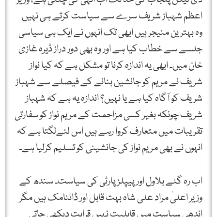
اعظم شہباز شریف سرے سے سیاست کرتے ہی نہیں
وہ بہترین منیجر ہیں ابھی تک انہوں نے ایک ہی سیاسی
جلسے سے خطاب کیا ہے اور وہ بھی دور دراز ڈیرہ غازی
خان میں۔ ابھی یہ اندازہ کرنا تو مشکل ہے کہ کیا نواز
شریف نے مریم کو جانشین بنانے کے فیصلے سے شہباز
شریف کو آگاہ کیا ہے یا نہیں؟ اندازہ یہ ہے کہ شہباز
شریف چونکہ بغیر کسی مزاحمت کے مریم نواز کو سفارتی
تقریبات میں متعارف کروا رہے ہیں اس لئےلگتا ہے کہ
انہوں نے بھی مریم نواز کی جانشینی کو تسلیم کرلیا ہے۔
اب رہ گئے بلاول اور پیپلز پارٹی کی سیاست۔ سندھ کے
وزیر اعلیٰ مراد علی شاہ بہت قابل اور ڈائنامک ہیں مگر
اندھی سیاست میں قابلیت نہیں قرابت دیکھی جاتی