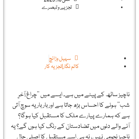
تجزیے و تبصرے
سہیل وڑائچ
کالم نگار|تجزیہ کار
ناچیز ساٹھ کے پیٹے میں ہے۔ ایسے میں ’’چراغ ِآخرِ
شب‘‘ ہونے کا احساس بڑھ جاتا ہے اور بار بار یہ سوچ آتی
ہے کہ ہمارے پیارے ملک کا مستقبل کیا ہوگا؟
آنے والے دنوں میں تضادستان کے رنگ کیا ہوں گے؟ یہ
ناچیز نجومی نہیں، نہ ہی اسے مستقبل کا اصلی حال