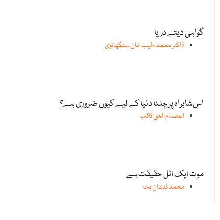
گواہی دیتے دریا
ڈاکٹر محمد طیب خان سنگھانوی
اس شاہراہ پر چلنا دنیا کے لیے کیوں ضروری ہے؟
اعتصام الحق ثاقب
موت ایک اٹل حقیقت ہے
محمد ذیشان بٹ