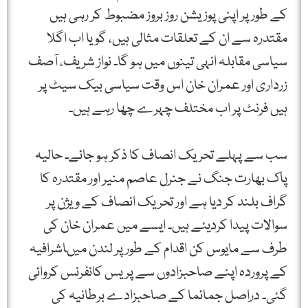
کے طور پر اپنی پوزیشن روز بروز مضبوط کر رہی ہیں
مقتدرہ سے ان کے تعلقات مثالی ہیں، گویا اب اگلا
سیاسی مقابلہ انہی تینوں میں ہو گا۔ نواز شریف، آصف
زرداری اور عمران خان اس وقت سیاسی بیک سیٹ پر
ہیں فرنٹ پر اب مختلف چہرے چھا رہے ہیں۔
سب سے پہلے تحریک انصاف کا ذکر ہو جائے۔ حالیہ
پاک بھارت جنگ نے جنرل عاصم منیر اور مقتدرہ کا
گراف بلند کر دیا ہے اور تحریک انصاف کے ویژن پر
سوالات پیدا کردیئے ہیں۔ ایسے میں عمران خان کی
طرف سے مایوس کن اقدام کے طور پر لندن میںاشرافیہ
کے پروردہ اپنے صاحبزادوں سے پریس کانفرنس کروائی
گئی۔ دراصل جمائما کے صاحبزادے برطانیہ کی