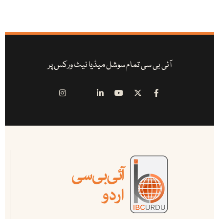
آئی بی سی تمام سوشل میڈیا نیٹ ورکس پر