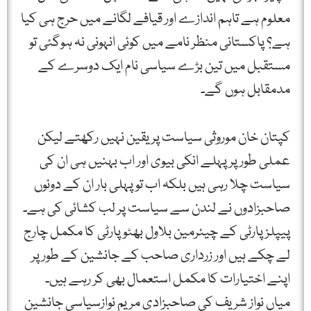
معلوم ہے تاہم اندازے اور قیافے لگانے میں حرج ہی کیا
ہے؟ پاکستانی منظر نامے میں کوئی انہونی نہ ہوگئی تو
مستقبل میں تین بڑے سیاسی نام ایک دوسرے کے
مدمقابل ہوں گے۔
کپتان خان موروثی سیاست پر یقین نہیں رکھتے لیکن
عملی طور پر پہلے انکی بیوی اور اب بہنیں ہی ان کی
سیاست چلا رہی ہیں بلکہ اب تو پہلی بار ان کے دونوں
صاحبزادوں نے لندن سے سیاست پر لب کشائی کی ہے۔
پیپلز پارٹی کے چیئرمین بلاول بھٹو پارٹی کا مکمل چارج
لے چکے ہیں اور زرداری صاحب کے جانشین کے طور پر
اپنے اختیارات کا مکمل استعمال بھی کر رہے ہیں۔
میاں نواز شریف کی صاحبزادی مریم نوازسیاسی جانشین