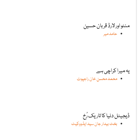
منٹو اور لارڈ قربان حسین
حامد میر
یہ میرا کراچی ہے
محمد محسن خان راجپوت
ڈیجیٹل دنیا کا تاریک رُخ
بخت بیدار جان سید ایڈووکیٹ