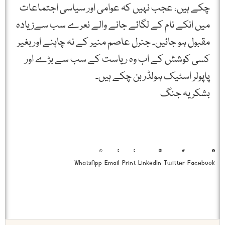
چکے ہیں، عجب نہیں کہ عوامی اور سیاسی اجتماعات
میں انکے نام کے لگائے جانے والے نعرے سب سےزیادہ
مقبول ہو جائیں۔ جنرل عاصم منیر کے نہ چاہنے اور بغیر
کسی کوشش کے اب وہ ریاست کے سب سے بڑے اور
پاپولر اسٹیک ہولڈر بن چکے ہیں۔
بشکریہ جنگ
WhatsApp
Email
Print
LinkedIn
Twitter
Facebook