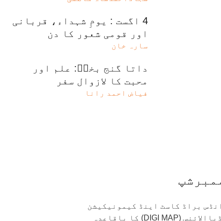
4 اگست : یومِ شہداء، قربانی
اور قومی شعور کا دن
سارہ خان
داتا گنج بخشؒ: علم اور
محبت کا لازوال سفر
فیاض احمد رانا
مبرشپ
 انڈس براڈ کاسٹ اینڈ کیمونیکیشن
) ڈیجٹیل میڈیاالائنس (DIGI MAP) کا باقاعدہ