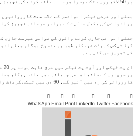
پر 50 لاکھ روپے تک دوسرا جرمانہ عائد کرنے کی تجویز ہے۔
جعلی اور فرضی ٹیکس انوائسز کے خلاف سخت کارروائیوں 
پر انوائس کی مکمل مالیت کے برابر جرمانہ تجویز کیا 
جعلی انوائس جاری کرنے والوں کی عوامی فہرست جاری کر
گیا ٹیکس کریڈٹ خودکار طور پر منسوخ ہوگا، جعلی انوا
کی تجویز دی گئی ہے۔
ان 
پر سرچارج کے ساتھ اضافی جرمانہ بھی عائد ہوگا، جعلی
کارروائی کی زد میں آئیں گے، 60 دن میں ٹیکس کریڈٹ واپس نہ کرنے پر 20 فیصد اضافی جرمانہ عائد ہوگا۔
WhatsApp
Email
Print
LinkedIn
Twitter
Facebook