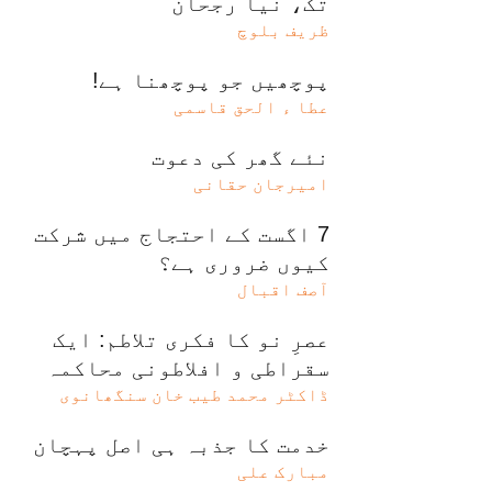
تک، نیا رجحان
ظریف بلوچ
پوچھیں جو پوچھنا ہے!
عطا ء الحق قاسمی
نئے گھر کی دعوت
امیرجان حقانی
7 اگست کے احتجاج میں شرکت
کیوں ضروری ہے؟
آصف اقبال
عصرِ نو کا فکری تلاطم: ایک
سقراطی و افلاطونی محاکمہ
ڈاکٹر محمد طیب خان سنگھانوی
خدمت کا جذبہ ہی اصل پہچان
مبارک علی