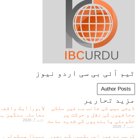
ٹیم آئی بی سی اردو نیوز
Author Posts
مزید تحاریر
ڈیجی میپ کی جانب سے غیر ملکی
لاہور: ایک واقعہ
صحافیوں کی نقل و حرکت پر
معاملہ سنگین ہو
حکومتی پابندیوں کی شدید مذمت
اگست 7, 2026
اگست 7, 2026
ٹرمپ نے غیر امریکیوں کے بچوں
نیپال سیکولر ری