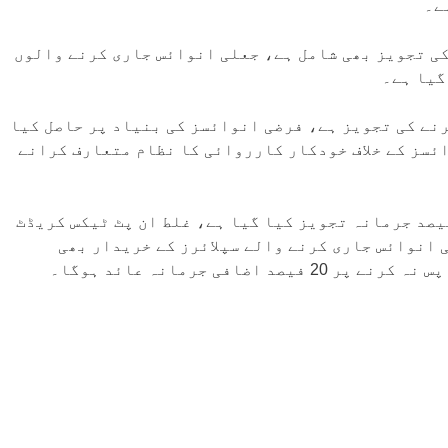
کی تجویز بھی شامل ہے، جعلی انوائس جاری کرنے والوں
گیا ہے۔
نے کی تجویز ہے، فرضی انوائسز کی بنیاد پر حاصل کیا
ئسز کے خلاف خودکار کارروائی کا نظام متعارف کرانے
پٹ ٹیکس اور آؤٹ پٹ ٹیکس میں فرق ثابت ہونے پر 20 فیصد جرمانہ تجویز کیا گیا ہے، غلط ان پٹ ٹیکس کریڈٹ
 انوائس جاری کرنے والے سپلائرز کے خریدار بھی