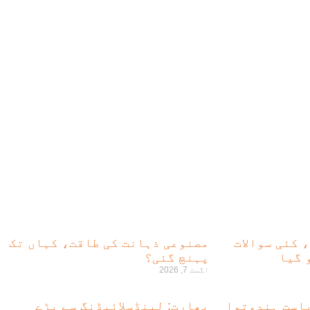
، کئی سوالات
مصنوعی ذہانت کی طاقت، کہاں تک
 گیا
پہنچ گئی؟
اگست 7, 2026
است ہندوتوا
بھارت: لینڈسلائیڈنگ سے بڑے