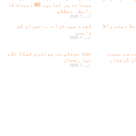
پیمانے پر تباہی، 80 دیہات کا
رابطہ منطقع
اگست 7, 2026
لا دینے والا
کچرے میں خزانہ… حیران کن
واپسی
اگست 7, 2026
لہ بچے سے مبینہ
خشک مچھلی سے پولٹری فیلڈ تک،
نیا رجحان
اگست 7, 2026