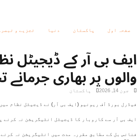
صفحہ اول
پاکستان
دنیا
تجزیے و تبصرے
ایف بی آر کے ڈیجیٹل نظ
والوں پر بھاری جرمانے ت
جون 14, 2026
پاکستان
فیڈرل بورڈ آف ریونیو (ایف بی آر) نے ڈیجیٹل نظام می
ایف بی آر سے کاروبار کا ڈیجیٹل انٹیگریشن نہ کرنے پر 10 لاکھ روپے تک جرمانہ تجویز کیا گیا 
فنانس بل کے مطابق مقررہ مدت میں انٹیگریشن نہ کرنے و