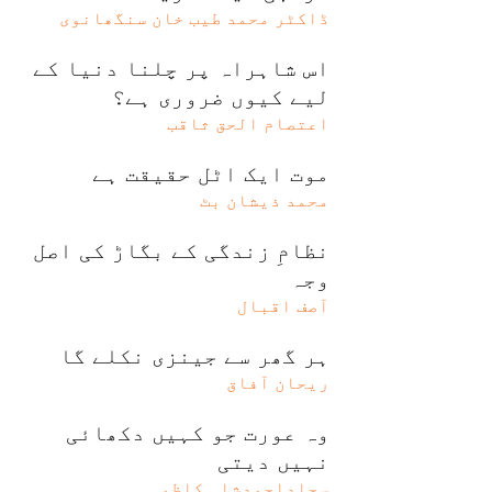
ڈاکٹر محمد طیب خان سنگھانوی
اس شاہراہ پر چلنا دنیا کے
لیے کیوں ضروری ہے؟
اعتصام الحق ثاقب
موت ایک اٹل حقیقت ہے
محمد ذیشان بٹ
نظامِ زندگی کے بگاڑ کی اصل
وجہ
آصف اقبال
ہر گھر سے جینزی نکلے گا
ریحان آفاق
وہ عورت جو کہیں دکھائی
نہیں دیتی
سجاداحمدشاہ کاظمی