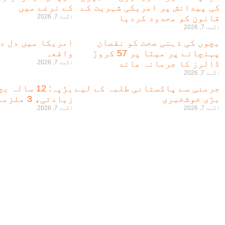
کی پیدائش پر امریکی شہریت کے
کے نرغے میں
قانون کو محدود کردیا
اگست 7, 2026
اگست 7, 2026
بچوں کی ذہنی صحت کو نقصان
امریکا میں دل دہ
پہنچانے پر میٹا پر 57 کروڑ
واقعہ
ڈالرز کا جرمانہ عائد
اگست 7, 2026
اگست 7, 2026
جرمنی سے پاکستانی طلبہ کے لیے
ہڑپہ: 12 سا
بڑی خوشخبری
زیادتی، 3 ملزمان گرفتار
اگست 7, 2026
اگست 7, 2026