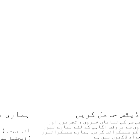
ڈیٹس حاصل کریں
ہماری م
بی سی کی نمایاں خبروں ، تجزیوں اور
ں سے بروقت اگاہی کے لئے ہمارے نیوز
آئی بی سی (
کو سبسکرائب کریں. ہمارے سبسکرائبرز
داد لاکھوں میں ہے