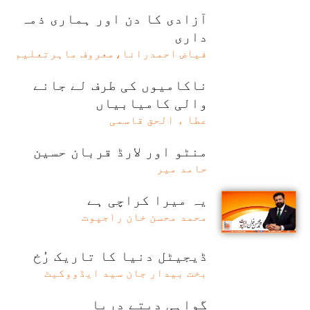
آزادی کا دن اور ہماری ذمہ
داری
فیاض احمدرانا،معروف ماہرتعلیم
ناکامیوں کی طرف لے جانے
والی کامیابیاں
عطا ء الحق قاسمی
منٹو اور لارڈ قربان حسین
حامد میر
یہ میرا کراچی ہے
محمد محسن خان راجپوت
ڈیجیٹل دنیا کا تاریک رُخ
بخت بیدار جان سید ایڈووکیٹ
گواہی دیتے دریا