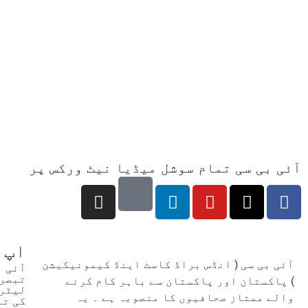
آئی بی سی تمام سوشل میڈیا نیٹ ورکس پر
اپ 
آئی بی سی ( انڈس براڈ کاسٹ اینڈ کیمونیکیشن
آئی 
تبصرو
) پاکستان اور پاکستان سے باہر کام کرنے
لیٹر 
والے ممتاز صحافیوں کا منصوبہ ہے ۔ یہ
کی تع