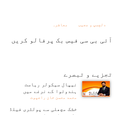
دلچسپ و عجیب
معاشرہ
آئی بی سی فیس بک پرفالو کریں
تجزیے و تبصرے
نیپال سیکولر ریاست
ہندوتوا کے نرغے میں
محمد محسن خان راجپوت
خشک مچھلی سے پولٹری فیلڈ