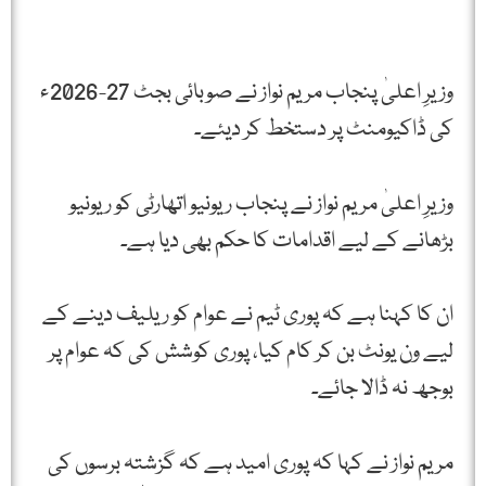
وزیرِ اعلیٰ پنجاب مریم نواز نے صوبائی بجٹ 27-2026ء
کی ڈاکیومنٹ پر دستخط کر دیئے۔
وزیرِ اعلیٰ مریم نواز نے پنجاب ریونیو اتھارٹی کو ریونیو
بڑھانے کے لیے اقدامات کا حکم بھی دیا ہے۔
ان کا کہنا ہے کہ پوری ٹیم نے عوام کو ریلیف دینے کے
لیے ون یونٹ بن کر کام کیا، پوری کوشش کی کہ عوام پر
بوجھ نہ ڈالا جائے۔
مریم نواز نے کہا کہ پوری امید ہے کہ گزشتہ برسوں کی