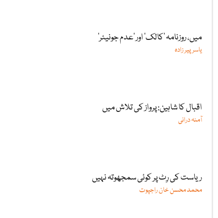
میں، روزنامہ ’کالک‘ اور ’عدم جونیئر‘
یاسر پیر زادہ
اقبال کا شاہین: پرواز کی تلاش میں
آمنہ درانی
ریاست کی رِٹ پر کوئی سمجھوتہ نہیں
محمد محسن خان راجپوت