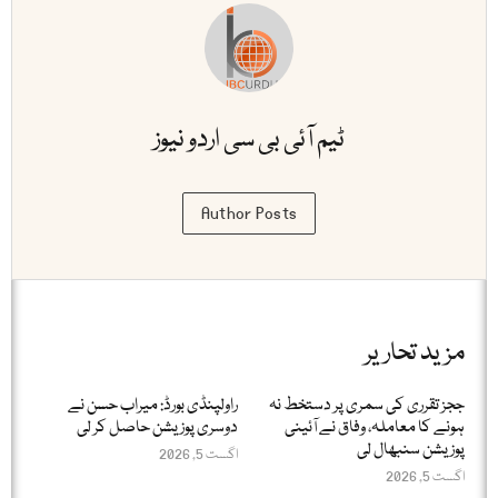
ٹیم آئی بی سی اردو نیوز
Author Posts
مزید تحاریر
ججز تقرری کی سمری پر دستخط نہ
راولپنڈی بورڈ: میراب حسن نے
ہونے کا معاملہ، وفاق نے آئینی
دوسری پوزیشن حاصل کر لی
پوزیشن سنبھال لی
اگست 5, 2026
اگست 5, 2026