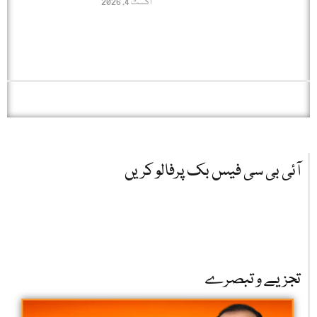
اگست 4, 2026
آئی بی سی فیس بک پرفالو کریں
تجزیے و تبصرے