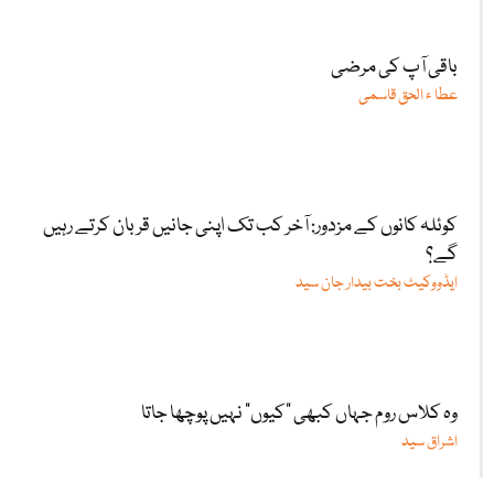
باقی آپ کی مرضی
عطا ء الحق قاسمی
کوئلہ کانوں کے مزدور: آخر کب تک اپنی جانیں قربان کرتے رہیں
گے؟
ایڈووکیٹ بخت بیدار جان سید
وہ کلاس روم جہاں کبھی "کیوں” نہیں پوچھا جاتا
اشراق سید