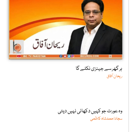
ہر گھر سے جینزی نکلے گا
ریحان آفاق
وہ عورت جو کہیں دکھائی نہیں دیتی
سجاداحمدشاہ کاظمی