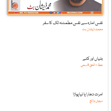
نفسِ امارہ سے نفسِ مطمئنہ تک کا سفر
محمد ذیشان بٹ
بلیاں اور کتے
عطا ء الحق قاسمی
امرت دھارا یا نیا پواڑا
سہیل وڑائچ