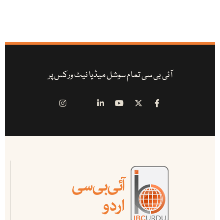
آئی بی سی تمام سوشل میڈیا نیٹ ورکس پر