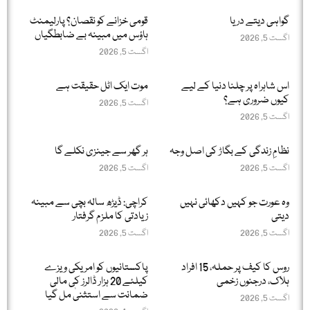
گواہی دیتے دریا
قومی خزانے کو نقصان؟ پارلیمنٹ
ہاؤس میں مبینہ بے ضابطگیاں
اگست 5, 2026
اگست 5, 2026
اس شاہراہ پر چلنا دنیا کے لیے
موت ایک اٹل حقیقت ہے
کیوں ضروری ہے؟
اگست 5, 2026
اگست 5, 2026
نظامِ زندگی کے بگاڑ کی اصل وجہ
ہر گھر سے جینزی نکلے گا
اگست 5, 2026
اگست 5, 2026
وہ عورت جو کہیں دکھائی نہیں
کراچی: ڈیڑھ سالہ بچی سے مبینہ
دیتی
زیادتی کا ملزم گرفتار
اگست 5, 2026
اگست 5, 2026
روس کا کیف پر حملہ، 15 افراد
پاکستانیوں کو امریکی ویزے
ہلاک، درجنوں زخمی
کیلئے 20 ہزار ڈالرز کی مالی
ضمانت سے استثنیٰ مل گیا
اگست 5, 2026