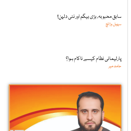
سابق محبوبہ، بڑی بیگم اور نئی دلہن!
سہیل وڑائچ
پارلیمانی نظام کیسے ناکام ہوا؟
حامد میر