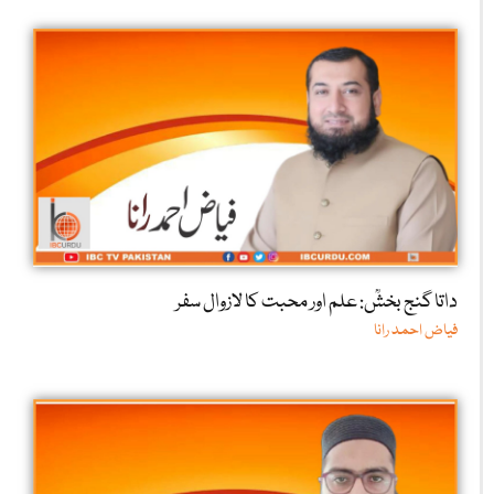
داتا گنج بخشؒ: علم اور محبت کا لازوال سفر
فیاض احمد رانا