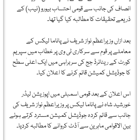
انصاف کی جانب سے قومی احتساب بیورو (نیب) کے
ذریعے تحقیقات کا مطالبہ کیا گیا تھا۔
بعد ازاں وزیراعظم نواز شریف نے پاناما لیکس کے
معاملے پر قوم سے سرکاری ٹی وی پر خطاب میں سپریم
کورٹ کے ریٹائرڈ جج کی سربراہی میں ایک اعلیٰ سطح
کا جوڈیشل کمیشن قائم کرنے کا اعلان کیا۔
اس اعلان کے بعد قومی اسمبلی میں اپوزیشن لیڈر
خورشید شاہ نے پاناما لیکس پر وزیراعظم نواز شریف کی
جانب سے قائم کردہ جوڈیشل کمیشن مسترد کرتے ہوئے
بین الاقوامی ماہرین سے آڈٹ کروانے کا مطالبہ کردیا۔