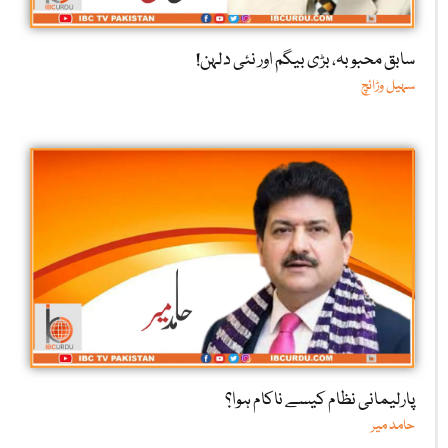
سابق محبوبہ، بڑی بیگم اور نئی دلہن!
سہیل وڑائچ
پارلیمانی نظام کیسے ناکام ہوا؟
حامد میر