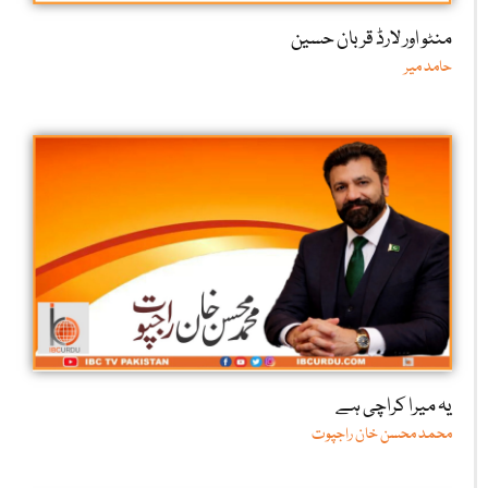
منٹو اور لارڈ قربان حسین
حامد میر
یہ میرا کراچی ہے
محمد محسن خان راجپوت