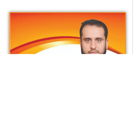
نفسِ امارہ سے نفسِ مطمئنہ تک کا سفر
محمد ذیشان بٹ