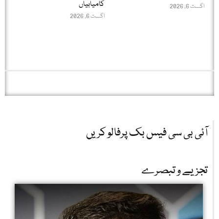
کامیابیاں
اگست 6, 2026
اگست 6, 2026
آئی بی سی فیس بک پرفالو کریں
تجزیے و تبصرے