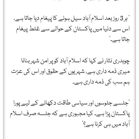
‘ ہر 3 روز بعد اسلام آباد سیل ہونے کا پیغام دیا جاتا ہے،
اس سے دنیا میں پاکستان کے حوالے سے غلط پیغام
جاتا ہے۔’
چوہدری نثار نے کہا کہ اسلام آباد کو پر امن شہر بنانا
میری ذمہ داری ہے، شہریوں کے حقوق اور اس کی عزت
ہم سب کی ذمہ داری ہے۔
‘جلسے جلوسوں اور سیاسی طاقت دکھانے کے لیے پورا
پاکستان پڑا ہے۔ کیا مجبوری ہے کہ جلسہ صرف اسلام
آباد میں ہی کرنا ہے؟’