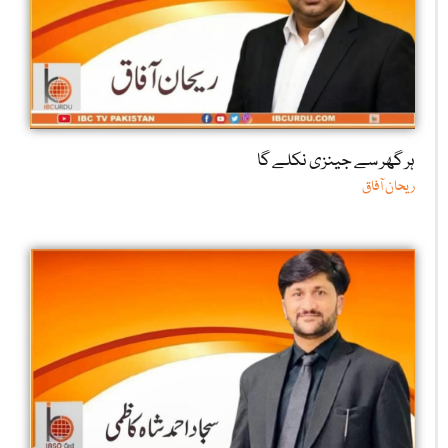
ہر گھر سے جینزی نکلے گا
ریحان آفاق