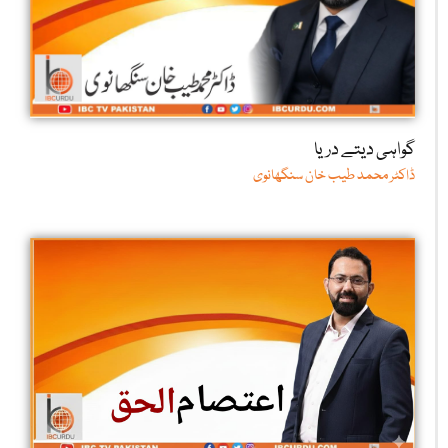
گواہی دیتے دریا
ڈاکٹر محمد طیب خان سنگھانوی