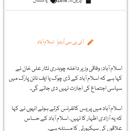
اپریل 11, 2016
پاکستان
آئی بی سی اُردو
اسلام آباد
اسلام آباد: وفاقی وزیر داخلہ چوہدری نثار علی خان نے
کہا ہے کہ اسلام آباد کے ڈی چوک یا ایف نائن پارک میں
سیاسی اجتماع کی اجازت نہیں دی جائے گی۔
اسلام آباد میں پریس کانفرنس کرتے ہوئے انہوں نے کہا
کہ یہ آزادی اظہار کا نہیں، اسلام آباد کے حساس
علاقوں کی سیکیورٹی کا مسئلہ ہے۔