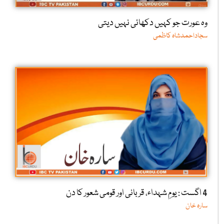
وہ عورت جو کہیں دکھائی نہیں دیتی
سجاداحمدشاہ کاظمی
4 اگست : یومِ شہداء، قربانی اور قومی شعور کا دن
سارہ خان