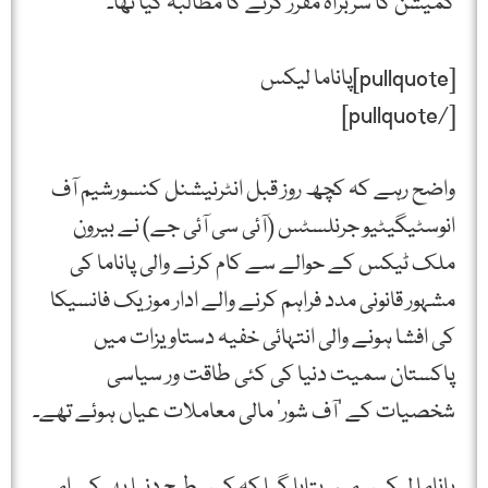
کمیشن کا سربراہ مقرر کرنے کا مطالبہ کیا تھا۔
[pullquote]پاناما لیکس
[/pullquote]
واضح رہے کہ کچھ روز قبل انٹرنیشنل کنسورشیم آف
انوسٹیگیٹیو جرنلسٹس (آئی سی آئی جے) نے بیرون
ملک ٹیکس کے حوالے سے کام کرنے والی پاناما کی
مشہور قانونی مدد فراہم کرنے والے ادار موزیک فانسیکا
کی افشا ہونے والی انتہائی خفیہ دستاویزات میں
پاکستان سمیت دنیا کی کئی طاقت ور سیاسی
شخصیات کے ‘آف شور’ مالی معاملات عیاں ہوئے تھے۔
پاناما لیکس میں بتایا گیا کہ کس طرح دنیا بھر کے امیر