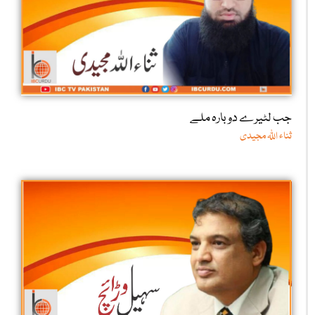
جب لٹیرے دوبارہ ملے
ثناء اللّٰہ مجیدی