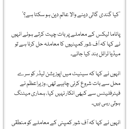
‘کیا گندی گالی دینے والا عالم دین ہو سکتا ہے؟’
پاناما لیکس کے معاملے پر بات چیت کرتے ہوئے انہوں
نے کہا کہ آف شور کمپنیوں کا معاملہ حل کرنا ہے تو
میڈیا ٹرائل بند کیا جائے۔
انہوں نے کہا کہ سینیٹ میں اپوزیشن لیڈر کو سرے
محل سے بات شروع کرنی چاہیے تھی، وزیراعظم نے
فیئرفلیٹس سے کبھی انکار نہیں کیا، ہماری میٹنگ
ہوتی رہی ہیں۔
انہوں نے کہا کہ آف شور کمپنی کے معاملے کو منطقی