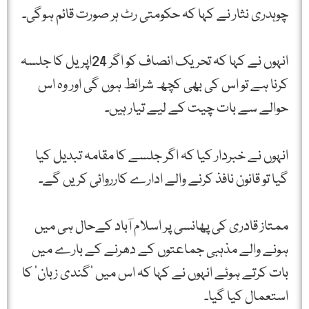
چوہدری نثار نے کہا کہ حکومتی رٹ ہر صورت قائم ہوگی۔
انہوں نے کہا کہ تحریک انصاف کو اگر 24اپریل کا جلسہ
کرنا ہے تو اس کی بھی کچھ شرائط ہوں گی اور وہ اس
حوالے سے بات چیت کے لیے تیار ہیں۔
انہوں نے خبردار کیا کہ اگر جلسے کا مقامہ تبدیل کیا
گیا تو قانون نافذ کرنے والے ادارے کارروائی کریں گے۔
ممتاز قادری کی پھانسی پر اسلام آباد کےحال ہی میں
ہونے والے مذہبی جماعتوں کے دھرنے کے بارے میں
بات کرتے ہوئے انہوں نے کہا کہ اس میں ‘گندی زبان’ کا
استعمال کیا گیا۔