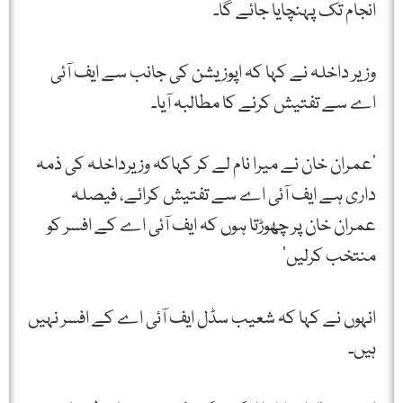
انجام تک پہنچایا جائے گا۔
وزیر داخلہ نے کہا کہ اپوزیشن کی جانب سے ایف آئی
اے سے تفتیش کرنے کا مطالبہ آیا۔
‘عمران خان نے میرا نام لے کر کہاکہ وزیرداخلہ کی ذمہ
داری ہے ایف آئی اے سے تفتیش کرائے، فیصلہ
عمران خان پر چھوڑتا ہوں کہ ایف آئی اے کے افسر کو
منتخب کرلیں’
انہوں نے کہا کہ شعیب سڈل ایف آئی اے کے افسر نہیں
ہیں۔