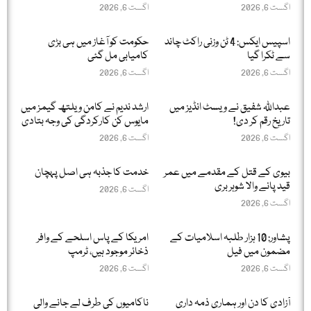
اگست 6, 2026
اگست 6, 2026
اسپیس ایکس: 4 ٹن وزنی راکٹ چاند
حکومت کو آغاز میں ہی بڑی
سے ٹکرا گیا
کامیابی مل گئی
اگست 6, 2026
اگست 6, 2026
عبداللّٰہ شفیق نے ویسٹ انڈیز میں
ارشد ندیم نے کامن ویلتھ گیمز میں
تاریخ رقم کر دی!
مایوس کن کارکردگی کی وجہ بتادی
اگست 6, 2026
اگست 6, 2026
بیوی کے قتل کے مقدمے میں عمر
خدمت کا جذبہ ہی اصل پہچان
قید پانے والا شوہر بری
اگست 6, 2026
اگست 6, 2026
پشاور: 10 ہزار طلبہ اسلامیات کے
امریکا کے پاس اسلحے کے وافر
مضمون میں فیل
ذخائر موجود ہیں، ٹرمپ
اگست 6, 2026
اگست 6, 2026
آزادی کا دن اور ہماری ذمہ داری
ناکامیوں کی طرف لے جانے والی