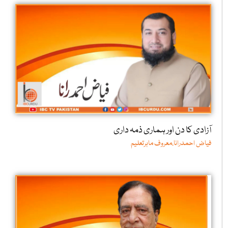
آزادی کا دن اور ہماری ذمہ داری
فیاض احمدرانا،معروف ماہرتعلیم