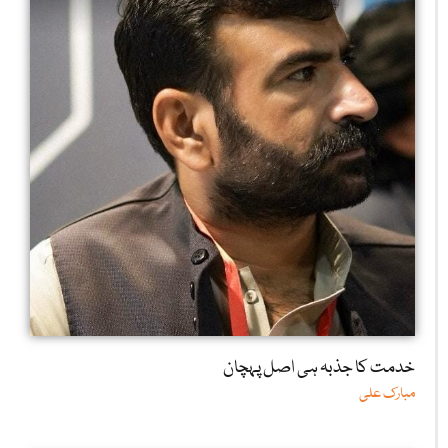
خدمت کا جذبہ ہی اصل پہچان
مبارک علی