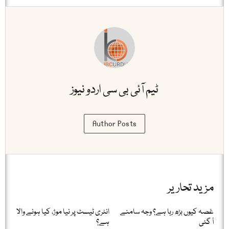
ٹیم آئی بی سی اردو نیوز
Author Posts
مزید تحاریر
غصہ کیوں بڑھ رہا ہے؟ وجہ سامنے
انٹری ٹیسٹ پر نیا موڑ، کیا ہونے والا
آ گئی
ہے؟