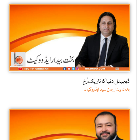
ڈیجیٹل دنیا کا تاریک رُخ
بخت بیدار جان سید ایڈووکیٹ