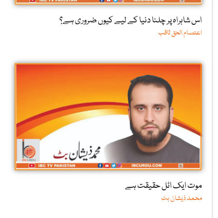
اس شاہراہ پر چلنا دنیا کے لیے کیوں ضروری ہے؟
اعتصام الحق ثاقب
موت ایک اٹل حقیقت ہے
محمد ذیشان بٹ