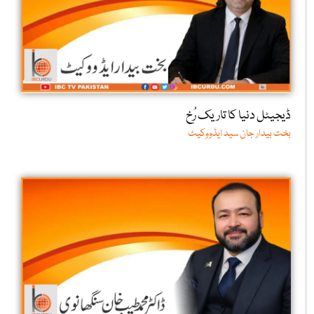
ڈیجیٹل دنیا کا تاریک رُخ
بخت بیدار جان سید ایڈووکیٹ