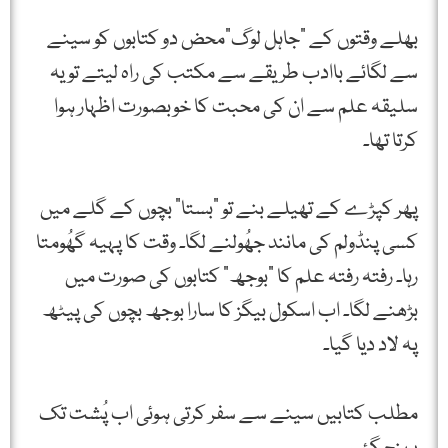
بھلے وقتوں کے "جاہل لوگ”محض دو کتابوں کو سینے
سے لگائے باادب طریقے سے مکتب کی راہ لیتے تو یہ
سلیقہ علم سے ان کی محبت کا خوبصورت اظہار ہوا
کرتا تھا۔
پھر کپڑے کے تھیلے بنے تو "بستا” بچوں کے گلے میں
کسی پنڈولم کی مانند جھُولنے لگا۔ وقت کا پہیہ گھُومتا
رہا۔ رفتہ رفتہ علم کا "بوجھ” کتابوں کی صورت میں
بڑھنے لگا۔ اب اسکول بیگز کا سارا بوجھ بچوں کی پیٹھ
پہ لاد دیا گیا۔
مطلب کتابیں سینے سے سفر کرتی ہوئی اب پُشت تک