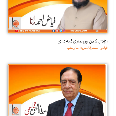
آزادی کا دن اور ہماری ذمہ داری
فیاض احمدرانا،معروف ماہرتعلیم