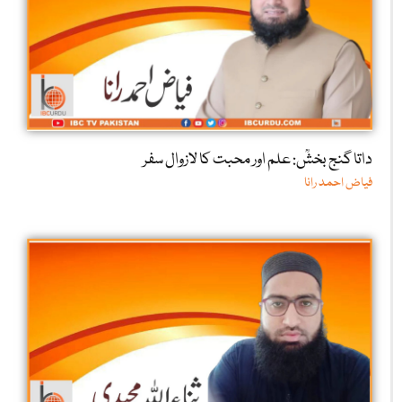
داتا گنج بخشؒ: علم اور محبت کا لازوال سفر
فیاض احمد رانا