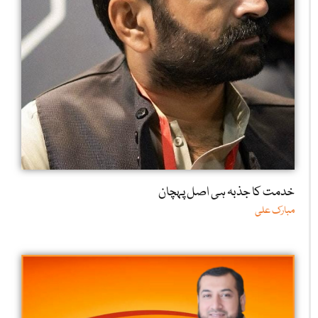
خدمت کا جذبہ ہی اصل پہچان
مبارک علی