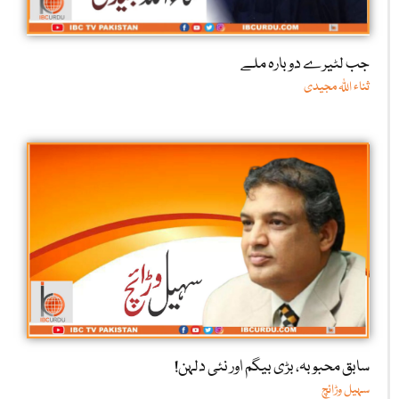
جب لٹیرے دوبارہ ملے
ثناء اللّٰہ مجیدی
سابق محبوبہ، بڑی بیگم اور نئی دلہن!
سہیل وڑائچ