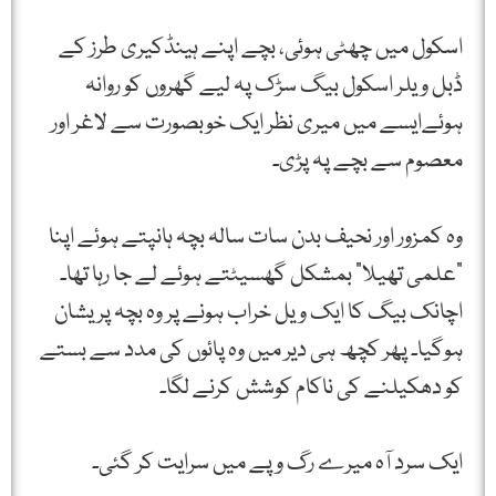
اسکول ميں چھٹی ہوئی، بچے اپنے ہینڈکیری طرز کے
ڈبل ویلر اسکول بیگ سڑک پہ لیے گھروں کو روانہ
ہوئےایسے میں میری نظر ایک خوبصورت سے لاغر اور
معصوم سے بچے پہ پڑی۔
وہ کمزور اور نحیف بدن سات سالہ بچہ ہانپتے ہوئے اپنا
"علمی تھیلا” بمشکل گھسیٹتے ہوئے لے جا رہا تھا۔
اچانک بیگ کا ایک ویل خراب ہونے پر وہ بچہ پریشان
ہوگیا۔ پھر کچھ ہی دیر میں وہ پائوں کی مدد سے بستے
کو دھکیلنے کی ناکام کوشش کرنے لگا۔
ایک سرد آہ میرے رگ و پے میں سرایت کر گئی۔