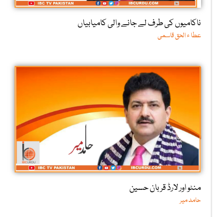
ناکامیوں کی طرف لے جانے والی کامیابیاں
عطا ء الحق قاسمی
منٹو اور لارڈ قربان حسین
حامد میر