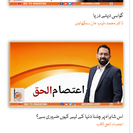
گواہی دیتے دریا
ڈاکٹر محمد طیب خان سنگھانوی
اس شاہراہ پر چلنا دنیا کے لیے کیوں ضروری ہے؟
اعتصام الحق ثاقب