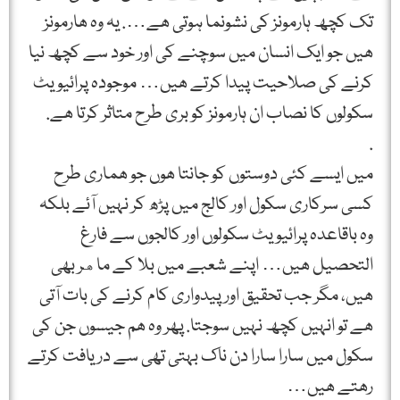
تک کچھ ہارمونز کی نشونما ہوتی ھے…. یہ وہ ھارمونز
ھیں جو ایک انسان میں سوچنے کی اور خود سے کچھ نیا
کرنے کی صلاحیت پیدا کرتے ھیں… موجودہ پرائیویٹ
سکولوں کا نصاب ان ہارمونز کو بری طرح متاثر کرتا ھے.
.
میں ایسے کئی دوستوں کو جانتا ھوں جو ھماری طرح
کسی سرکاری سکول اور کالج میں پڑھ کر نہیں آئے بلکہ
وہ باقاعدہ پرائیویٹ سکولوں اور کالجوں سے فارغ
التحصیل ھیں… اپنے شعبے میں بلا کے ماهر بھی
ھیں، مگر جب تحقیق اور پیدواری کام کرنے کی بات آتی
ھے تو انہیں کچھ نہیں سوجتا. پھر وہ ھم جیسوں جن کی
سکول میں سارا سارا دن ناک بہتی تھی سے دریافت کرتے
رھتے ھیں…