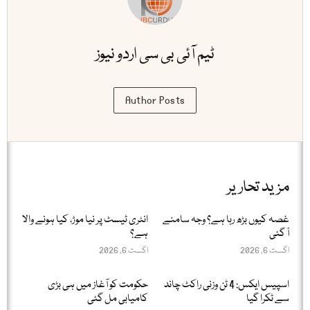
ٹیم آئی بی سی اردو نیوز
Author Posts
مزید تحاریر
غصہ کیوں بڑھ رہا ہے؟ وجہ سامنے
انٹری ٹیسٹ پر نیا موڑ، کیا ہونے والا
آ گئی
ہے؟
اگست 6, 2026
اگست 6, 2026
اسپیس ایکس: 4 ٹن وزنی راکٹ چاند
حکومت کو آغاز میں ہی بڑی
سے ٹکرا گیا
کامیابی مل گئی