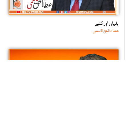
بلیاں اور کتے
عطا ء الحق قاسمی
امرت دھارا یا نیا پواڑا