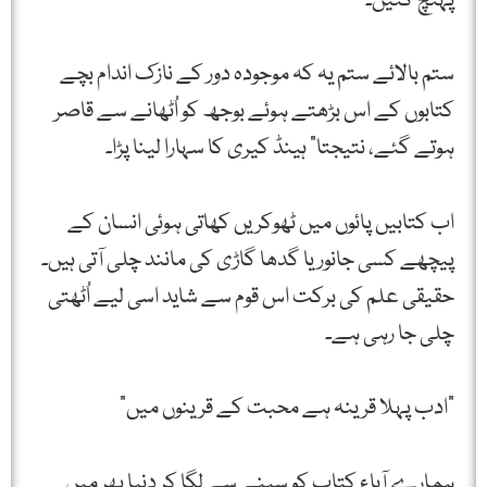
پہنچ گئیں۔
ستم بالائے ستم یہ کہ موجودہ دور کے نازک اندام بچے
کتابوں کے اس بڑھتے ہوئے بوجھ کو اُٹھانے سے قاصر
ہوتے گئے، نتیجتا” ہینڈ کیری کا سہارا لینا پڑا۔
اب کتابیں پائوں میں ٹھوکریں کھاتی ہوئی انسان کے
پیچھے کسی جانور یا گدھا گاڑی کی مانند چلی آتی ہیں۔
حقیقی علم کی برکت اس قوم سے شاید اسی لیے اُٹھتی
چلی جا رہی ہے۔
"ادب پہلا قرینہ ہے محبت کے قرینوں میں”
ہمارے آباء کتاب کو سینے سے لگا کر دنیا بھر میں