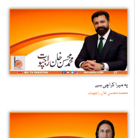
یہ میرا کراچی ہے
محمد محسن خان راجپوت