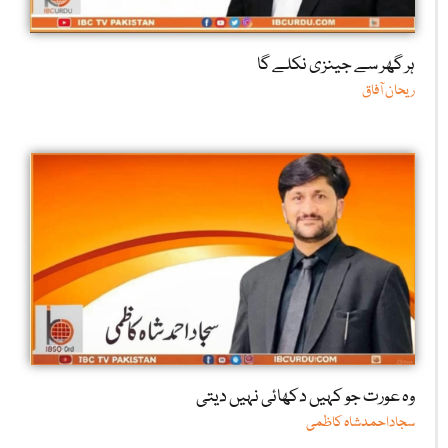
ہر گھر سے جینزی نکلے گا
ریحان آفاق
وہ عورت جو کہیں دکھائی نہیں دیتی
سجاداحمدشاہ کاظمی