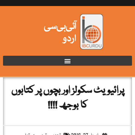
پرائیویٹ سکولز اور بچوں پر کتابوں
کا بوجھ !!!!