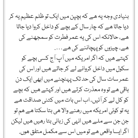
بنیادی وجہ یہ ھے کہ بچپن میں ایک تو ظلم عظیم یہ کر
دیا جاتا ھے کہ چار سال کے بچے کو داخل کروا دیا جاتا
ھے، حالانکہ اس کی یہ عمر فطرت کو سمجھنے کی
ھے، چیزوں کو پہچاننے کی ھے….
کہتے ھیں کہ اگر امریکہ میں آپ آج کسی بچے کو
سکول میں داخل کروانے لے کر جاتے ھیں اور اس کی
عمر سات سال کی حد تک پہنچنے میں ابھی ایک دن
باقی ھے تو وہ معذرت کرتے ھیں اور کہتے ھیں کہ بچے
کو کل لے کر آئیں، اب اس بات میں کتنی صداقت ھے
یہ تو کوئی امریکہ میں رھنے والا ھی بتا سکتا ھے ھم تو
جن جن سے ملے ھیں انہی کی زبانی بتا رھیں ھیں لیکن
اگر ایسا واقعی ھے تو میں اس سے مکمل متفق ھوں.