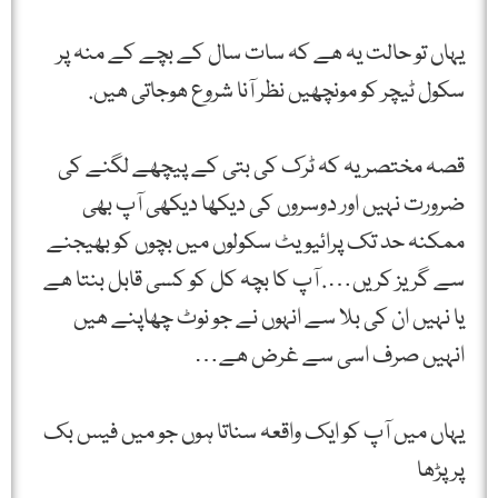
یہاں تو حالت یہ ھے کہ سات سال کے بچے کے منہ پر
سکول ٹیچر کو مونچھیں نظر آنا شروع ھوجاتی ھیں.
قصہ مختصر یہ کہ ٹرک کی بتی کے پیچھے لگنے کی
ضرورت نہیں اور دوسروں کی دیکھا دیکھی آپ بھی
ممکنہ حد تک پرائیویٹ سکولوں میں بچوں کو بھیجنے
سے گریز کریں…. آپ کا بچہ کل کو کسی قابل بنتا ھے
یا نہیں ان کی بلا سے انہوں نے جو نوٹ چھاپنے ھیں
انہیں صرف اسی سے غرض ھے…
یہاں میں آپ کو ایک واقعہ سناتا ہوں جو میں فیس بک
پر پڑھا