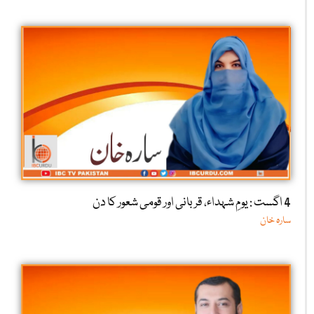
4 اگست : یومِ شہداء، قربانی اور قومی شعور کا دن
سارہ خان