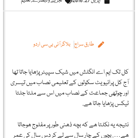
اپریل 27, 2016
تجزیے و تبصرے
,
تعلیم
طارق سراج
بلاگر آئی بی سی اردو
کل تک ایم اے انگلش میں شیک سپیئر پڑھایا جاتا تھا
آج کل پرائیویٹ سکولوں کے تعلیمی نصاب میں تیسری
اور چوتھی جماعت کے نصاب میں اس سے ملتا جلتا
ٹیکس پڑھایا جاتا ھے.
نتیجہ یہ نکلتا ھے کہ بچہ ذھنی طور پر مفلوج ھوجاتا
ھے…. بچوں کے چار سال سے لے کر دس سال کی عمر