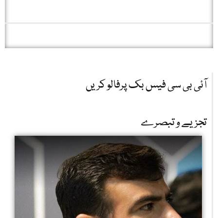
آئی بی سی فیس بک پرفالو کریں
تجزیے و تبصرے