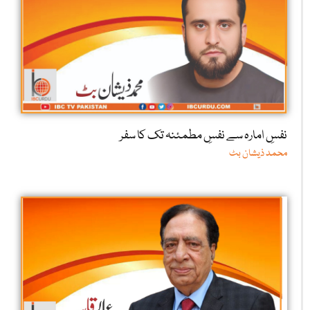
نفسِ امارہ سے نفسِ مطمئنہ تک کا سفر
محمد ذیشان بٹ