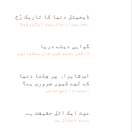
ڈیجیٹل دنیا کا تاریک رُخ
بخت بیدار جان سید ایڈووکیٹ
گواہی دیتے دریا
ڈاکٹر محمد طیب خان سنگھانوی
اس شاہراہ پر چلنا دنیا
کے لیے کیوں ضروری ہے؟
اعتصام الحق ثاقب
موت ایک اٹل حقیقت ہے
محمد ذیشان بٹ