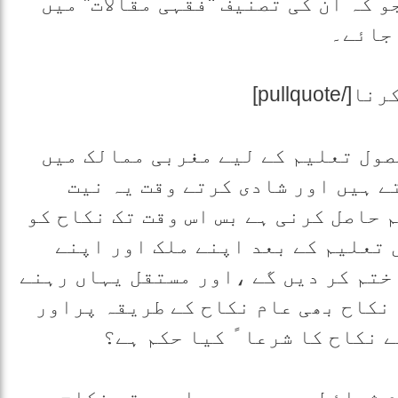
 کہ ان کی تصنیف "فقہی مقالات” میں
 جائے۔
ول تعلیم کے لیے مغربی ممالک میں
ے ہیں اور شادی کرتے وقت یہ نیت
 حاصل کرنی ہے بس اس وقت تک نکاح کو
 تعلیم کے بعد اپنے ملک اور اپنے
ختم کر دیں گے ،اور مستقل یہاں رہنے
نکاح بھی عام نکاح کے طریقہ پراور
 نکاح کا شرعا ً کیا حکم ہے؟
م شرائط موجود ہوں،اور عقد نکاح میں