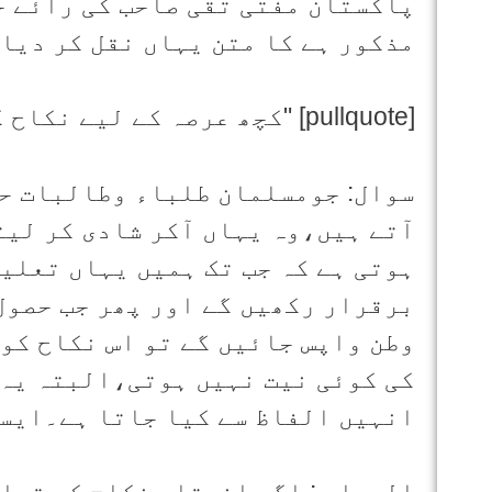
پاکستان مفتی تقی صاحب کی رائے جو
مذکور ہے کا متن یہاں نقل کر دیا
[pullquote] "کچھ عرصہ کے لیے نکاح کرنا[/pullquote]
سوال: جومسلمان طلباء وطالبات حص
آتے ہیں،وہ یہاں آکر شادی کر لیت
ہوتی ہے کہ جب تک ہمیں یہاں تعلیم
برقرار رکھیں گے اور پھر جب حصول
وطن واپس جائیں گے تو اس نکاح کو 
کی کوئی نیت نہیں ہوتی،البتہ یہ 
انہیں الفاظ سے کیا جاتا ہے۔ایسے
الجواب : اگر انعقاد نکاح کی تما