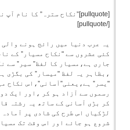
[pullquote]”نکاح سترہ” کا نا
[/pullquote]
یہ عرب دنیا میں رائج ہونے والی 
کئی عشروں سے "نکاح مسیار” کے نام
جاری ہے،مسیار کا لفظ” سیر” سے نکل
،بظاہر یہ لفظ "میسار” کی بگڑی ہو
"یسر” ہے،یعنی”آسانی”،اس نکاح می
رسموں سے آزاد ہو کر ،اور ایک دو
کر بڑی آسانی کے ساتھ یہ رشتہ قا
لڑکیاں اس طرح کی شادی پر آمادہ 
شروع ہو جائے اور اس وقت تک مسیار