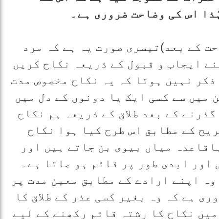
ذا اس کی وضاحت ضروری ہے۔
ت کے بعد)تیسری صورت یہ ہے کہ مرد
ے ایجاب و قبول کے ذریعہ نکاح کریں
ذکر نہیں ہوتا کہ یہ نکاح مخصوص مدت
 میں سے کسی ایک یا دونوں کے دل میں
گذرنے کے بعد طلاق کے ذریعہ ہم نکاح
ریح کے مطابق اس طرح کیا ہوا نکاح
باقاعدہ میاں بیوی بن جاتے ہیں اور
 اور ابدی طور پر قائم ہو جاتا ہے۔
وہ اپنے ارادے کے مطابق معین مدت پر
ری ہے کہ وہ بغیر کسی عذر کے طلاق کا
یں نکاح کا رشتہ قائم رکھنے کے لیے