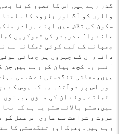
گذر رہے ہیں اس کا تصور کرنا بھی
والوں کو آگ اور بارود کا سامنا ک
سکون کی تلاش میں اپنے برادر ملکو
جانے والے دربدر کی ٹھوکریں کھان
چھپانے کے لیے کوئی ٹھکانہ ہے نہ 
دانہ،ان کے چہروں پر چھائی ہوئی 
آنسو وہ کچھ بیان کر رہے ہیں جن ک
ہیں،معاشی تنگدستی نے شامی مہاجر
اور اس پر دوآتشہ یہ کہ ہوس کے بچ
اٹھاتے ہوئے ان کی ماؤں ،بہنوں ا
ہیں،ستم بالائے ستم یہ ہے کہ بجا
مروت و شرافت سے عاری اس عمل کو م
رہے ہیں۔بھوک اور تنگدستی کا ستا