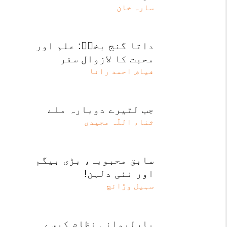
سارہ خان
داتا گنج بخشؒ: علم اور
محبت کا لازوال سفر
فیاض احمد رانا
جب لٹیرے دوبارہ ملے
ثناء اللّٰہ مجیدی
سابق محبوبہ، بڑی بیگم
اور نئی دلہن!
سہیل وڑائچ
پارلیمانی نظام کیسے