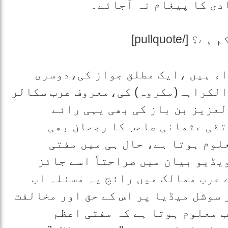
دی کا پیغام نہ آجائے۔
اء ہیں ،ایک مطلق جواز کی،دوسری
الکراہہ(مکروہ) کی،معروف عرب سکالر
عزیز بن باز کی بھی یہی رائے
تقی عثمانی صاحب کا رجحان بھی
لوم ہوتا ہے، حال ہی میں مفتی
یڈیو بیان میں صراحتاً اسے جائز
 عرب ممالک میں رائج یہ مسئلہ اب
 سوشل میڈیا پر اس کے حق اور مخالفت
ب معلوم ہوتا ہے کہ مفتی اعظم