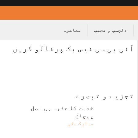
دلچسپ و عجیب
معاشرہ
آئی بی سی فیس بک پرفالو کریں
تجزیے و تبصرے
خدمت کا جذبہ ہی اصل
پہچان
مبارک علی