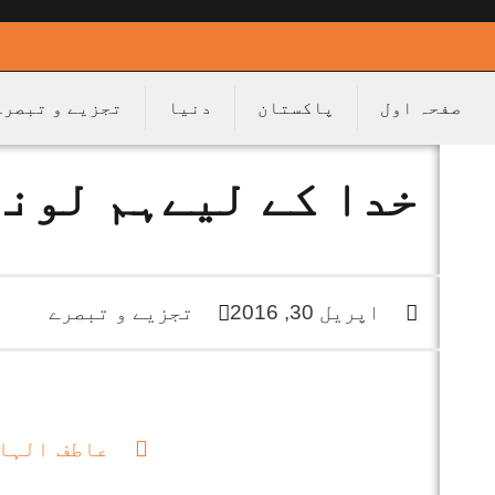
صفحہ اول
پاکستان
دنیا
تجزیے و تبصرے
خدا کے لیےہم لونڈ
اپریل 30, 2016
تجزیے و تبصرے
عاطف الہا