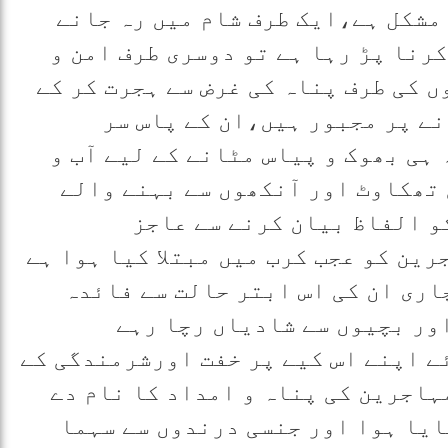
 مشکل ہے،ایک طرف شام میں رہ جانے
رنا پڑ رہا ہے تو دوسری طرف امن و
ں کی طرف پناہ کی غرض سے ہجرت کر کے
ے پر مجبور ہیں،ان کے پاس سر
ہی بھوک و پیاس مٹانے کے لیے آب و
تھکاوٹ اور آنکھوں سے بہنے والے
و الفاظ بیان کرنے سے عاجز
ین کو عجب کرب میں مبتلا کیا ہوا ہے
اری ان کی اس ابتر حالت سے فائدہ
ور بچیوں سے شادیاں رچا رہے
ئے اپنے اس کیے پر خفت اورشرمندگی کے
ہاجرین کی پناہ و امداد کا نام دے
یا ہوا اور جنسی درندوں سے سہما