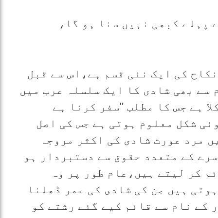
م آپ نے پہلے کبھی نہیں سنا ہو گا،
نکاح کی ایک نئی قسم ہے،اس سے قبل
 سے بھی شادی کا ایک سلسلہ عرب میں
ا ہے جس کا مطلب "سفر کرنا ہے
ئی شکل معلوم ہوتی ہے جس کی اصل
ں مرد عورت شادی کی اکثر مروجہ
سرے کے متعدد حقوق سے دستبردار ہو
ئم کر لیتے ہیں،عام طور پر وہ
ہوتی ہیں جن کی شادی کی عمر ڈھلنا
 کے نام سے قائم کیے گئے رشتے کو