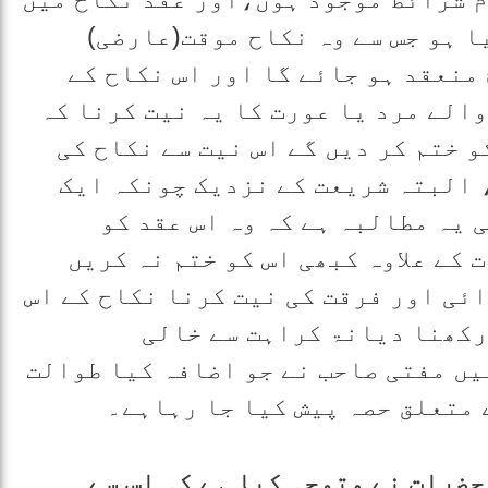
ا ہو جس سے وہ نکاح موقت(عارضی)
منعقد ہو جائے گا اور اس نکاح کے
الے مرد یا عورت کا یہ نیت کرنا کہ
و ختم کر دیں گے اس نیت سے نکاح کی
 البتہ شریعت کے نزدیک چونکہ ایک
 یہ مطالبہ ہے کہ وہ اس عقد کو
کے علاوہ کبھی اس کو ختم نہ کریں
ئی اور فرقت کی نیت کرنا نکاح کے اس
 رکھنا دیانۃ کراہت سے خالی
ں مفتی صاحب نے جو اضافہ کیا طوالت
 متعلق حصہ پیش کیا جا رہاہے۔
حضرات نے متوجہ کیا ہے کہ اس سے