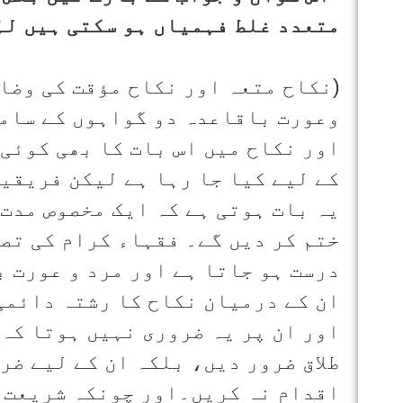
متعدد غلط فہمیاں ہو سکتی ہیں لہٰ
(نکاح متعہ اور نکاح مؤقت کی وضاح
وعورت باقاعدہ دو گواہوں کے سامن
اور نکاح میں اس بات کا بھی کوئی 
کے لیے کیا جا رہا ہے لیکن فریقین
یہ بات ہوتی ہے کہ ایک مخصوص مدت 
ختم کر دیں گے۔ فقہاء کرام کی تص
درست ہو جاتا ہے اور مرد و عورت 
ان کے درمیان نکاح کا رشتہ دائمی
اور ان پر یہ ضروری نہیں ہوتا کہ 
طلاق ضرور دیں، بلکہ ان کے لیے ضرو
اقدام نہ کریں۔اور چونکہ شریعت م