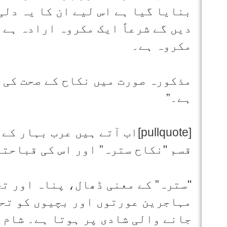
بنایا گیا ہے اس لیے ان کا یہ دلی
دیں گے شرعاً ایک مکروہ ارادہ ہے 
مکروہ ہے۔
مذکورہ صورت میں نکاح کے صحت کی 
ہے۔”
[pullquote]اب آتے ہیں عرب ب
قسم "نکاح سترہ” اور اس کی قباحتوں کی طرف
"سترہ” کے معنی ڈھال، پناہ اور تح
مہاجرین عورتوں اور بچیوں کو تحف
جانے والی شادی پر ہوتا ہے۔ شام 