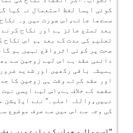
کوئی ایسا لفظ استعمال نہ کیا گی
سمجھا جائے،اس صورت میں وہ نکاح 
بعد تمتع جائز ہے اور نکاح کرنے و
تعلیم کی مدت کے بعد ہم اس نکاح ک
صحت پر کوئی اثرواقع نہیں ہو گا،
دائمی عقد ہے اس لیے زوجین سے بھی
ہمیشہ باقی رکھیں اور شدید ضرورت 
اور عقد کرتے وقت ہی زوجین کا جدا
مقصد کے خلاف ہے،اس لیے ایسی نیت
نہیں،واللہ اعلم۔” نئے ایڈیشن می
کی وجہ سے اس میں سے صرف موضوع سے
"اس سوال و جواب کے بارے میں بعض 