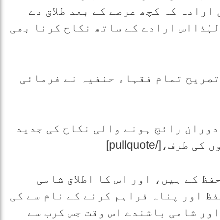
 ارادہ کہ کچھ عرصے کے بعد طلاق دے
لہٰذااس ارادے کے ساتھ نکاح کرنا بھی
تصریح تمام فقہاء حنفیہ نے فرمائی
ہار کے دوران رائج ہونے والی نکاح کی جدید
،[/pullquote]
فظ کے ہیں، اور اس کا اطلاق شامی
ظ اور پناہ فراہم کرنے کے نام سے کی
اور شامی باشندے اس وقت جس کرب سے