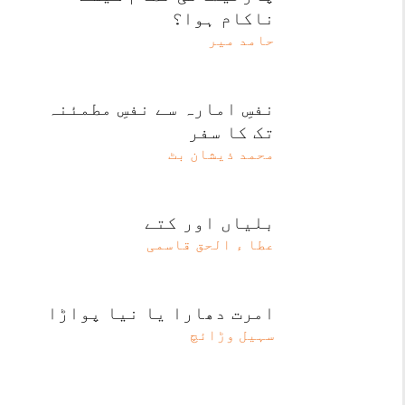
ناکام ہوا؟
حامد میر
نفسِ امارہ سے نفسِ مطمئنہ
تک کا سفر
محمد ذیشان بٹ
بلیاں اور کتے
عطا ء الحق قاسمی
امرت دھارا یا نیا پواڑا
سہیل وڑائچ