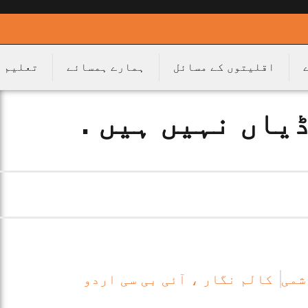
اقلیتوں کے مسائل
ہمارے ہمسائے
تعلیم
یاں نہیں ہیں .
شمی
کالم نگار ، آئی بی سی اردو