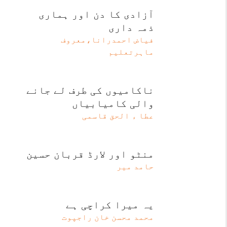
آزادی کا دن اور ہماری
ذمہ داری
فیاض احمدرانا،معروف
ماہرتعلیم
ناکامیوں کی طرف لے جانے
والی کامیابیاں
عطا ء الحق قاسمی
منٹو اور لارڈ قربان حسین
حامد میر
یہ میرا کراچی ہے
محمد محسن خان راجپوت