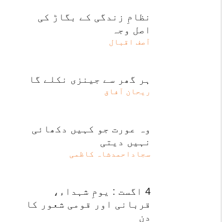
نظامِ زندگی کے بگاڑ کی
اصل وجہ
آصف اقبال
ہر گھر سے جینزی نکلے گا
ریحان آفاق
وہ عورت جو کہیں دکھائی
نہیں دیتی
سجاداحمدشاہ کاظمی
4 اگست : یومِ شہداء،
قربانی اور قومی شعور کا
دن