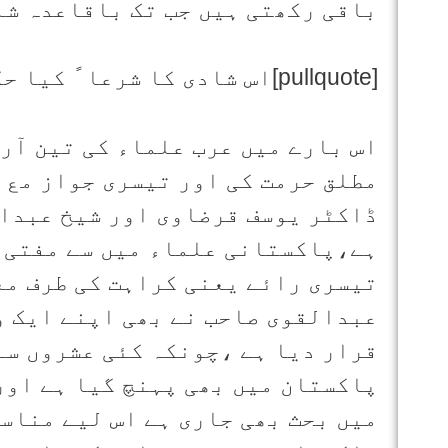
باقی رکھتی ہیں جب تک باقاعدہ شا
[pullquote]اس شادی کا شرعا ً کیا حکم ہے؟ [/pullquote]
اس بارے میں عرب علماء کی تین آر
مطلق حرمت کی اور تیسری جواز مع 
ڈاکٹر یوسف قرضاوی اور شیخ عبدال
ہے،پاکستانی علماء میں سے مفتی 
تیسری رائے یعنی کراہت کی طرف مع
عبدالقوی صاحب نے بھی اپنے ایک و
قرار دیا ہے ،چونکہ کئی عشروں سے
پاکستان میں بھی پہنچ گیا ہے اور
میں بحث بھی جاری ہے اس لیے مناس