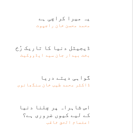
یہ میرا کراچی ہے
محمد محسن خان راجپوت
ڈیجیٹل دنیا کا تاریک رُخ
بخت بیدار جان سید ایڈووکیٹ
گواہی دیتے دریا
ڈاکٹر محمد طیب خان سنگھانوی
اس شاہراہ پر چلنا دنیا
کے لیے کیوں ضروری ہے؟
اعتصام الحق ثاقب