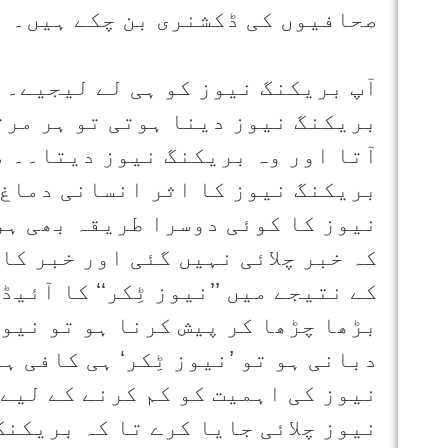
صحافیوں کی ڈکشنری بن چکے ہیں۔
آپ بریکنگ نیوز کو ہی لے لیجیے۔ پ
بریکنگ نیوز دینا ہوتی تو ہر مرت
آتا اور وہ بریکنگ نیوز دیتا۔۔ م
بریکنگ نیوز کا اثر انسانی دماغ 
نیوز کا کوئی دوسرا طریقہ بھی ہو
کہ خبر چلائی نہیں گئی اور خبر کا
کے نتیجے میں ’’نیوز ٹِکر‘‘ کا آئی
بڑھا چڑھا کر پیش کرنا ہو تو نیوز
دبانی ہو تو ’نیوز ٹِکر‘ ہی کافی 
نیوز کی اہمیت کو کم کرنے کے لیے 
نیوز چلائی جایا کرے تا کہ بریکنگ