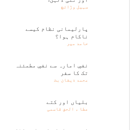
سہیل وڑائچ
پارلیمانی نظام کیسے
ناکام ہوا؟
حامد میر
نفسِ امارہ سے نفسِ مطمئنہ
تک کا سفر
محمد ذیشان بٹ
بلیاں اور کتے
عطا ء الحق قاسمی