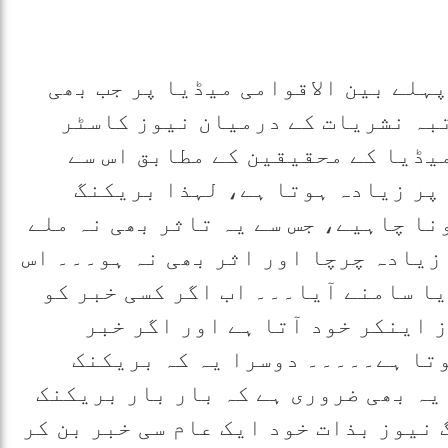
ہلے بین الاقوامی میڈیا پر جب بھی
بہ نشریات کے درمیان نیوز کاسٹر
یڈیا کے محقیقین کے مطابق اس سے
پر زیادہ ہوتا ہے، لہذا بریکنگ
نا چاہیے، جس سے یہ تاثر بھی نہ ملے
 زیادہ چرچا اور اثر بھی نہ ہو۔۔۔ اس
ڈیا سامنے آیا۔۔۔ اب اگر کسی خبر کو
 اینکر خود آتا ہے اور اگر خبر
ہوتا ہے۔۔۔۔۔ دوسرا یہ کہ بریکنک
یہ بھی ضروری ہے کہ بار بار بریکنک
 نیوز بذات خود ایک عام سی خبر بن کر