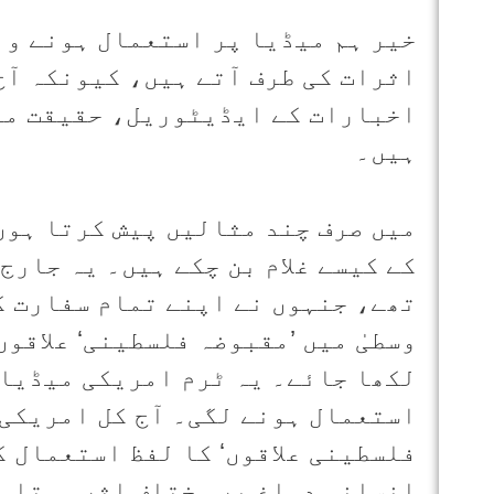
خیر ہم میڈیا پر استعمال ہونے وا
اثرات کی طرف آتے ہیں، کیونکہ آج 
اخبارات کے ایڈیٹوریل، حقیقت میں
ہیں۔
میں صرف چند مثالیں پیش کرتا ہوں
کے کیسے غلام بن چکے ہیں۔ یہ جارج
تھے، جنہوں نے اپنے تمام سفارت ک
وسطیٰ میں ’مقبوضہ فلسطینی‘ علاقوں
لکھا جائے۔ یہ ٹرم امریکی میڈیا 
استعمال ہونے لگی۔ آج کل امریکی 
فلسطینی علاقوں‘ کا لفظ استعمال ک
انسانی دماغ پر مختلف اثر ہوتا ہے