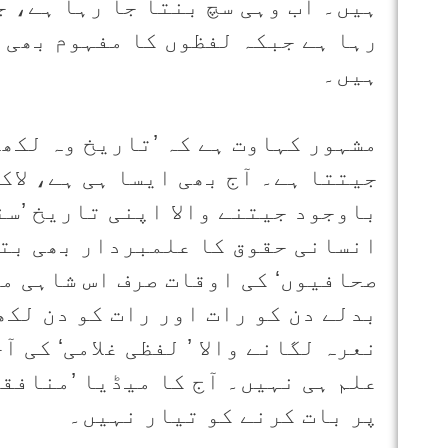
ہیں۔ اب وہی سچ بنتا جا رہا ہے، 
رہا ہے جبکہ لفظوں کا مفہوم بھی 
ہیں۔
مشہور کہاوت ہے کہ ’تاریخ وہ لکھ
جیتتا ہے۔ آج بھی ایسا ہی ہے، لاک
باوجود جیتنے والا اپنی تاریخ ’سن
انسانی حقوق کا علمبردار بھی بتا 
صحافیوں‘ کی اوقات صرف اس شاہی مو
بدلے دن کو رات اور رات کو دن لکھ
نعرہ لگانے والا ’ لفظی غلامی‘ کی 
علم ہی نہیں۔ آج کا میڈیا ’منافقت
پر بات کرنے کو تیار نہیں۔