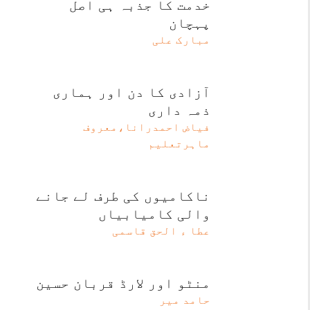
خدمت کا جذبہ ہی اصل
پہچان
مبارک علی
آزادی کا دن اور ہماری
ذمہ داری
فیاض احمدرانا،معروف
ماہرتعلیم
ناکامیوں کی طرف لے جانے
والی کامیابیاں
عطا ء الحق قاسمی
منٹو اور لارڈ قربان حسین
حامد میر