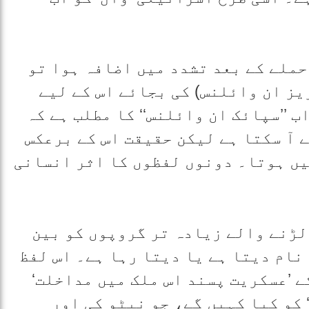
ملے کے بعد تشدد میں اضافہ ہوا تو
ریز ان وائلنس) کی بجائے اس کے لیے
 ’’سپائک ان وائلنس‘‘ کا مطلب ہے کہ
 آ سکتا ہے لیکن حقیقت اس کے برعکس
یں ہوتا۔ دونوں لفظوں کا اثر انسانی
ڑنے والے زیادہ تر گروپوں کو بین
 نام دیتا ہے یا دیتا رہا ہے۔ اس لفظ
ے ’عسکریت پسند اس ملک میں مداخلت‘
 کو کیا کہیں گے، جو نیٹو کی اور