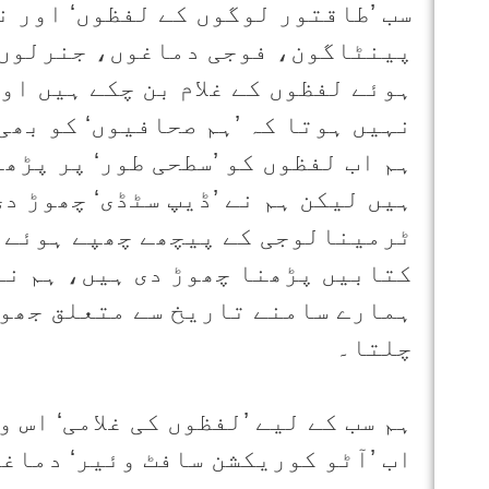
سب ’طاقتور لوگوں کے لفظوں‘ اور ن
پینٹاگون، فوجی دماغوں، جنرلوں 
ہوئے لفظوں کے غلام بن چکے ہیں او
نہیں ہوتا کہ ’ہم صحافیوں‘ کو بھی
ہم اب لفظوں کو ’سطحی طور‘ پر پڑھ
ہیں لیکن ہم نے ’ڈیپ سٹڈی‘ چھوڑ د
ٹرمینالوجی کے پیچھے چھپے ہوئے ا
کتابیں پڑھنا چھوڑ دی ہیں، ہم نے
ہمارے سامنے تاریخ سے متعلق جھوٹ
چلتا۔
ہم سب کے لیے ’لفظوں کی غلامی‘ اس 
اب ’آٹو کوریکشن سافٹ وئیر‘ دماغو