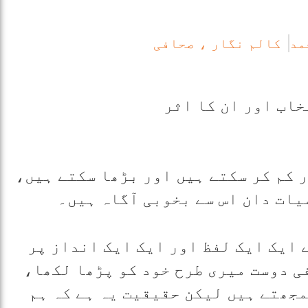
مد
کالم نگار ، صحافی
 کم کر سکتے ہیں اور بڑھا سکتے ہیں،
یات دان اس سے بخوبی آگاہ ہیں۔
ایک ایک لفظ اور ایک ایک انداز پر
ی دوست میری طرح خود کو پڑھا لکھا،
مجھتے ہیں لیکن حقیقیت یہ ہے کہ ہم