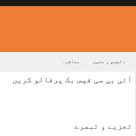
دلچسپ و عجیب
معاشرہ
آئی بی سی فیس بک پرفالو کریں
تجزیے و تبصرے