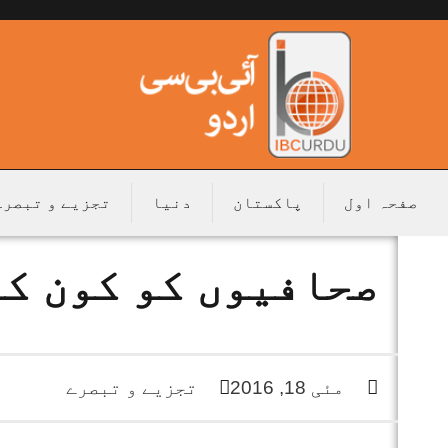
صفحہ اول
پاکستان
دنیا
تجزیے و تبصرے
صحافیوں کو کون ک
مئی 18, 2016
تجزیے و تبصرے