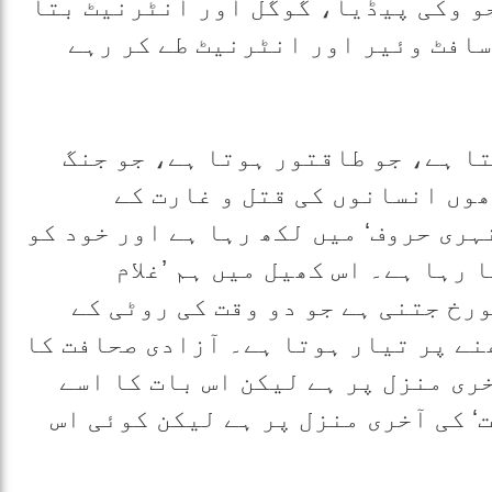
جو وکی پیڈیا، گوگل اور انٹرنیٹ بتا
سافٹ وئیر اور انٹرنیٹ طے کر رہے
تا ہے، جو طاقتور ہوتا ہے، جو جنگ
ھوں انسانوں کی قتل و غارت کے
ہری حروف‘ میں لکھ رہا ہے اور خود کو
رہا ہے۔ اس کھیل میں ہم ’غلام
رخ جتنی ہے جو دو وقت کی روٹی کے
نے پر تیار ہوتا ہے۔ آزادی صحافت کا
آخری منزل پر ہے لیکن اس بات کا اسے
‘ کی آخری منزل پر ہے لیکن کوئی اس