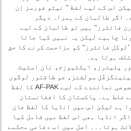
ن اس کے لیے لفظ ’’ نیٹو فورسز اِن
۔ اگر طالبان کے ہمراہ دیگر
ن فائٹرز‘‘ ہیں تو طالبان کے لیے
ونا چاہیے لیکن یہ نہیں کیا جاتا
’لوکل فائٹرز‘‘ کو مزاحمت کرنے کا حق
تلف ہوتا ہے۔
ور پلیئرز، ایکٹیوزم، نان اسٹیٹ
ینینگزفُل سولشنز، جو طاقتور لوگوں
نے ہم پر مسلط کیے ہیں۔ امریکی خصوصی نمائندے کے لیے AF-PAK کا لفظ
سے غلط ہے۔ پاکستان کا افغانستان
ا ہے لیکن اس میں انڈیا کا لفظ جان
اگر انڈیا بھی اس لفظ میں شامل کیا
ائٹ ہوتا۔۔۔ اصل میں اب دفاعی محکمے