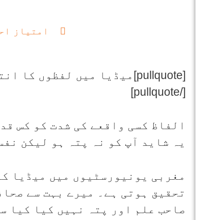
امتیاز اح
[pullquote]میڈیا میں لفظوں کا انتخاب اور ان کا اثر
[/pullquote]
الفاظ کسی واقعے کی شدت کو کس قدر
یہ شاید آپ کو نہ پتہ ہو لیکن نفس
مغربی یونیورسٹیوں میں میڈیا کے 
تحقیق ہوتی ہے۔ میرے بہت سے صحاف
صاحب علم اور پتہ نہیں کیا کیا س