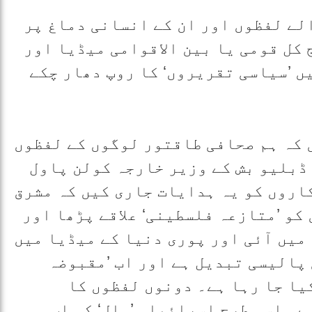
لے لفظوں اور ان کے انسانی دماغ پر
کل قومی یا بین الاقوامی میڈیا اور
 ’سیاسی تقریروں‘ کا روپ دھار چکے
 کہ ہم صحافی طاقتور لوگوں کے لفظوں
 ڈبلیو بش کے وزیر خارجہ کولن پاول
اروں کو یہ ہدایات جاری کیں کہ مشرق
 کو ’متازعہ فلسطینی‘ علاقے پڑھا اور
میں آئی اور پوری دنیا کے میڈیا میں
پالیسی تبدیل ہے اور اب ’مقبوضہ
یا جا رہا ہے۔ دونوں لفظوں کا
۔ اسی طرح اسرائیلی ’وال‘ کو اب