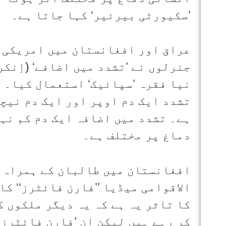
’سکیورٹی بیرئیر‘ کہا جاتا ہے۔
عراق اور افغانستان میں امریکی ح
جنرلوں نے ’تشدد میں اضافے‘ (اِنک
نیا فقرہ ’سپائیک‘ استعمال کیا۔ اب
تشدد ایک دم اوپر اور ایک دم نیچے
ہے۔ تشدد میں اضافہ ایک دم کم نہ
دماغ پر مختلف ہے۔
افغانستان میں طالبان کے ہمراہ ل
الاقوامی میڈیا ’’فارن فائٹرز‘‘ کا
کا تاثر یہ ہے کہ یہ دیگر ملکوں ک
کر رہے ہیں لیکن ان ’فارن فائٹرز‘