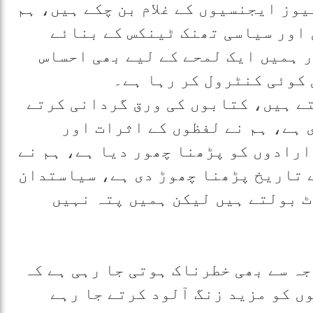
یوز ایجنسیوں کے غلام بن چکے ہیں، ہم
اور سیاسی تھنک ٹینکس کے بنائے
ر ہمیں ایک لمحے کے لیے بھی احساس
 کوئی کنٹرول کر رہا ہے۔
تے ہیں، کتابوں کی ورق گردانی کرتے
ی ہے، ہم نے لفظوں کے اثرات اور
رادوں کو پڑھنا چھور دیا ہے، ہم نے
 تاریخ پڑھنا چھوڑ دی ہے، سیاستدان
 بولتے ہیں لیکن ہمیں پتہ نہیں
وجہ سے بھی خطرناک ہوتی جا رہی ہے کہ
ں کو مزید زنگ آلود کرتے جا رہے