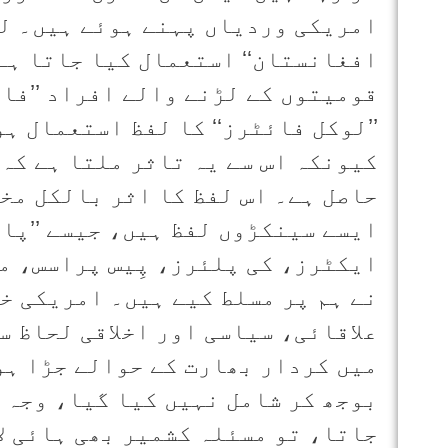
امریکی وردیاں پہنے ہوئے ہیں۔ لیک
افغانستان‘‘ استعمال کیا جاتا ہے
قومیتوں کے لڑنے والے افراد ’’فار
’’لوکل فائٹرز‘‘ کا لفظ استعمال ہ
کیونکہ اس سے یہ تاثر ملتا ہے کہ 
حاصل ہے۔ اس لفظ کا اثر بالکل مخ
ایسے سینکڑوں لفظ ہیں، جیسے ’’پا
ایکٹرز، کی پلئرز، پِیس پراسس، م
علاقائی، سیاسی اور اخلاقی لحاظ 
میں کردار بھارت کے حوالے جڑا ہو
بوجھ کر شامل نہیں کیا گیا، وجہ 
جاتا، تو مسئلہ کشمیر بھی ہائی ل