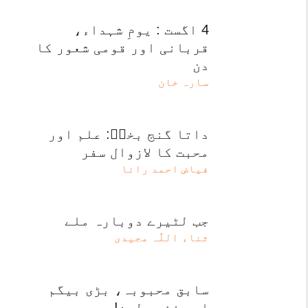
4 اگست : یومِ شہداء،
قربانی اور قومی شعور کا
دن
سارہ خان
داتا گنج بخشؒ: علم اور
محبت کا لازوال سفر
فیاض احمد رانا
جب لٹیرے دوبارہ ملے
ثناء اللّٰہ مجیدی
سابق محبوبہ، بڑی بیگم
اور نئی دلہن!