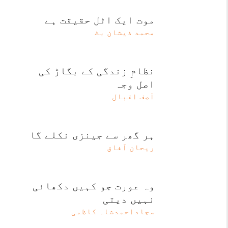
موت ایک اٹل حقیقت ہے
محمد ذیشان بٹ
نظامِ زندگی کے بگاڑ کی
اصل وجہ
آصف اقبال
ہر گھر سے جینزی نکلے گا
ریحان آفاق
وہ عورت جو کہیں دکھائی
نہیں دیتی
سجاداحمدشاہ کاظمی