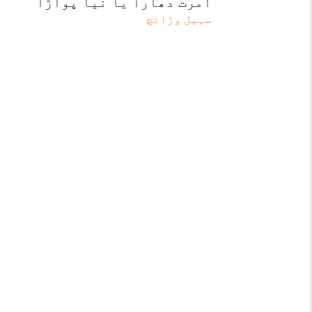
امرت دھارا یا نیا پواڑا
سہیل وڑائچ