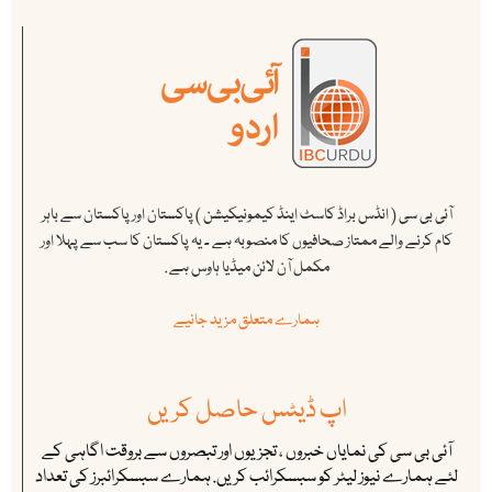
آئی بی سی ( انڈس براڈ کاسٹ اینڈ کیمونیکیشن ) پاکستان اور پاکستان سے باہر
کام کرنے والے ممتاز صحافیوں کا منصوبہ ہے ۔ یہ پاکستان کا سب سے پہلا اور
مکمل آن لائن میڈیا ہاوس ہے .
ہمارے متعلق مزید جانیے
اپ ڈیٹس حاصل کریں
آئی بی سی کی نمایاں خبروں ، تجزیوں اور تبصروں سے بروقت اگاہی کے
لئے ہمارے نیوز لیٹر کو سبسکرائب کریں. ہمارے سبسکرائبرز کی تعداد