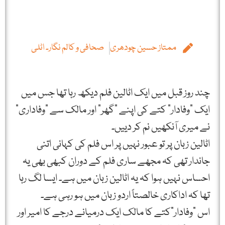
ممتاز حسین چودھری
صحافی و کالم نگار۔ اٹلی
چند روز قبل میں ایک اٹالین فلم دیکھ رہا تھا جس میں
ایک "وفادار” کتے کی اپنے "گھر” اور مالک سے "وفاداری”
نے میری آنکھیں نم کر دییں۔
اٹالین زبان پر تو عبور نہیں پر اس فلم کی کہانی اتنی
جاندار تھی کہ مجھے ساری فلم کے دوران کبھی بھی یہ
احساس نہیں ہوا کہ یہ اٹالین زبان میں ہے۔ ایسا لگ رہا
تھا کہ اداکاری خالصتاً اردو زبان میں ہو رہی ہے۔
اس "وفادار”کتے کا مالک ایک درمیانے درجے کا امیر اور