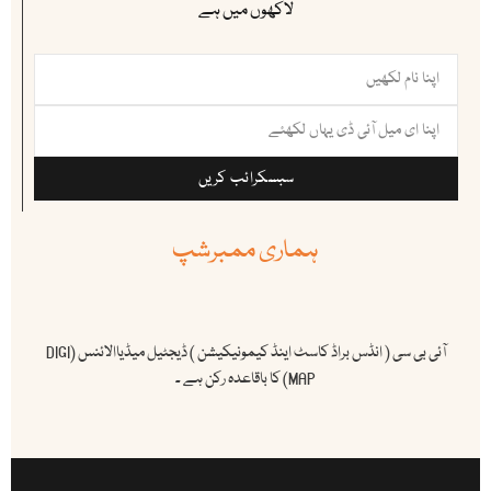
لاکھوں میں ہے
سبسکرائب کریں
ہماری ممبرشپ
آئی بی سی ( انڈس براڈ کاسٹ اینڈ کیمونیکیشن ) ڈیجٹیل میڈیاالائنس (DIGI
MAP) کا باقاعدہ رکن ہے ۔