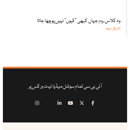
وہ کلاس روم جہاں کبھی "کیوں” نہیں پوچھا جاتا
اشراق سید
آئی بی سی تمام سوشل میڈیا نیٹ ورکس پر