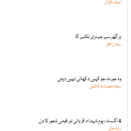
آصف اقبال
ہر گھر سے جینزی نکلے گا
ریحان آفاق
وہ عورت جو کہیں دکھائی نہیں دیتی
سجاداحمدشاہ کاظمی
4 اگست : یومِ شہداء، قربانی اور قومی شعور کا دن
سارہ خان