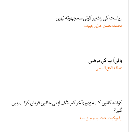
ریاست کی رِٹ پر کوئی سمجھوتہ نہیں
محمد محسن خان راجپوت
باقی آپ کی مرضی
عطا ء الحق قاسمی
کوئلہ کانوں کے مزدور: آخر کب تک اپنی جانیں قربان کرتے رہیں
گے؟
ایڈووکیٹ بخت بیدار جان سید