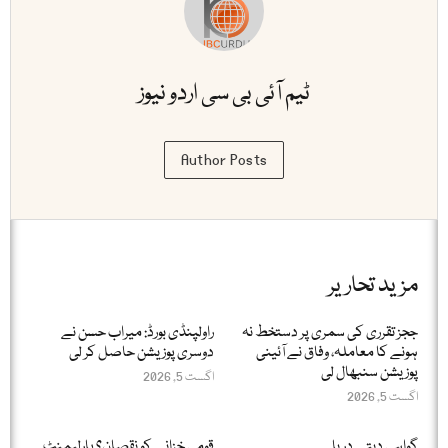
ٹیم آئی بی سی اردو نیوز
Author Posts
مزید تحاریر
ججز تقرری کی سمری پر دستخط نہ
راولپنڈی بورڈ: میراب حسن نے
ہونے کا معاملہ، وفاق نے آئینی
دوسری پوزیشن حاصل کر لی
پوزیشن سنبھال لی
اگست 5, 2026
اگست 5, 2026
گواہی دیتے دریا
قومی خزانے کو نقصان؟ پارلیمنٹ