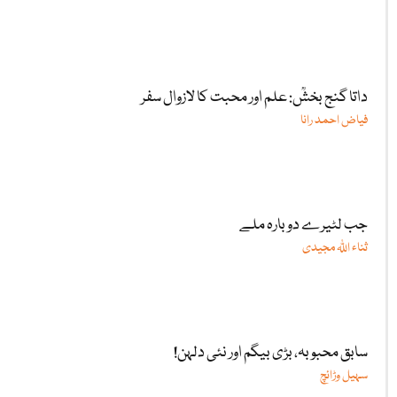
داتا گنج بخشؒ: علم اور محبت کا لازوال سفر
فیاض احمد رانا
جب لٹیرے دوبارہ ملے
ثناء اللّٰہ مجیدی
سابق محبوبہ، بڑی بیگم اور نئی دلہن!
سہیل وڑائچ