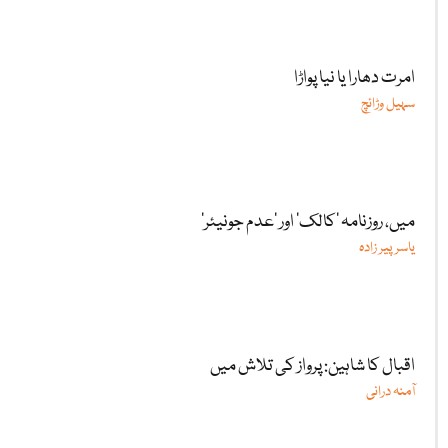
امرت دھارا یا نیا پواڑا
سہیل وڑائچ
میں، روزنامہ ’کالک‘ اور ’عدم جونیئر‘
یاسر پیر زادہ
اقبال کا شاہین: پرواز کی تلاش میں
آمنہ درانی