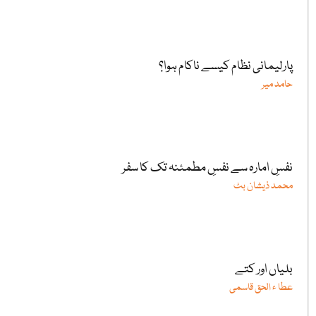
پارلیمانی نظام کیسے ناکام ہوا؟
حامد میر
نفسِ امارہ سے نفسِ مطمئنہ تک کا سفر
محمد ذیشان بٹ
بلیاں اور کتے
عطا ء الحق قاسمی