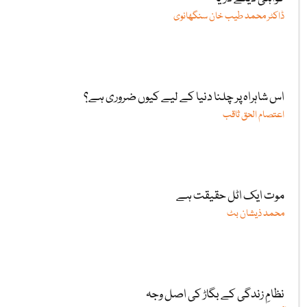
ڈاکٹر محمد طیب خان سنگھانوی
اس شاہراہ پر چلنا دنیا کے لیے کیوں ضروری ہے؟
اعتصام الحق ثاقب
موت ایک اٹل حقیقت ہے
محمد ذیشان بٹ
نظامِ زندگی کے بگاڑ کی اصل وجہ