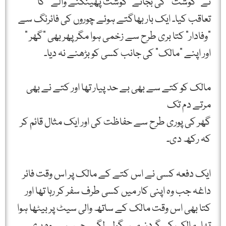
نے "گوشت ” کی بجائے "گوشت پھینکنے والے ” کا
تعاقب کیا۔ ایک بار بھاگتے ہوئے چوروں کی فائرنگ سے
"وفادار” کتا بری طرح سے زخمی ہوا مگر پھر بھی "گھر ”
اور اپنے "مالک” کی جانب کسی کو بڑھنے نہ دیا۔
مالک کو کتے سے بھی بے حد پیار تھا اور کتے نے بھی
مرتے دم تک
گھر کی پوری طرح سے حفاظت کی اور ایک مثال قائم کر
کہ رکھ دی۔
ایک دفعہ کسی نے اس کتے کے مالک پر اس وقت فائر
داغہ جب وہ اپنی کار میں کسی طرف سفر کر رہا تھا اور
کتا بھی اس وقت مالک کے ساتھ والی سیٹ پر بیٹھا ہوا
تھا۔ مالک کی گردن میں گولی لگی۔ جس سے وہ بری