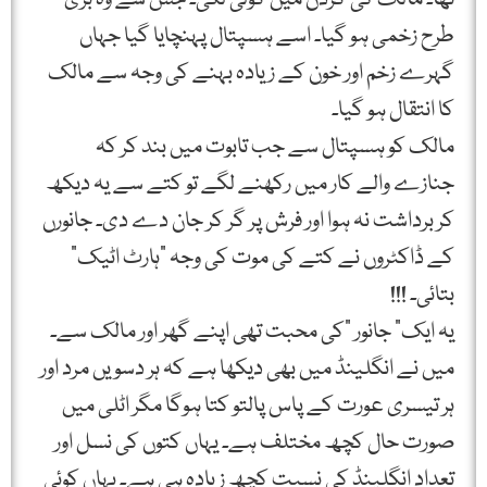
طرح زخمی ہو گیا۔ اسے ہسپتال پہنچایا گیا جہاں
گہرے زخم اور خون کے زیادہ بہنے کی وجہ سے مالک
کا انتقال ہو گیا۔
مالک کو ہسپتال سے جب تابوت میں بند کر کہ
جنازے والے کار میں رکھنے لگے تو کتے سے یہ دیکھ
کر برداشت نہ ہوا اور فرش پر گر کر جان دے دی۔ جانورں
کے ڈاکٹروں نے کتے کی موت کی وجہ "ہارٹ اٹیک”
بتائی۔ !!!
یہ ایک” جانور "کی محبت تھی اپنے گھر اور مالک سے۔
میں نے انگلینڈ میں بھی دیکھا ہے کہ ہر دسويں مرد اور
ہر تیسری عورت کے پاس پالتو کتا ہوگا مگر اٹلی میں
صورت حال کچھ مختلف ہے۔ یہاں کتوں کی نسل اور
تعداد انگلینڈ کی نسبت کچھ زیادہ ہی ہے۔ یہاں کوئی