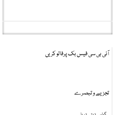
آئی بی سی فیس بک پرفالو کریں
تجزیے و تبصرے
گواہی دیتے دریا