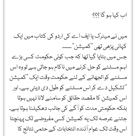
اب کیا ہو گا ؟؟؟
میں نے میٹرک یا ایف اے کی اردو کی کتاب میں ایک
کہانی پڑھی تھی "کمیشن” ۔۔۔۔۔
جس میں بتایا گیا تھا کہ جب کوئی حکومت کسی بڑے
اہم مسلئے کو حل کرنے میں ناکام ہو جاتی ہے تو وہ اس
مسلئے کو الجھانے کے لئے حکومت وقت ایک "کمیشن
” تشکیل دے کر اس مسلئے کو طول دی دیتی ہے۔ اور
اس کمیشن کا مقصد حقائق کو سامنے لانا نہیں ہوتا
بلکہ حکومتی مدت کو آگے کی جانب دھکیلنا ہوتا ہے۔
جتنے عرصہ تک یہ کمیشن کسی مفروضے تک پہنچتا
اس وقت تک عوام آئندہ انتخابات کے حتمی نتائج کا