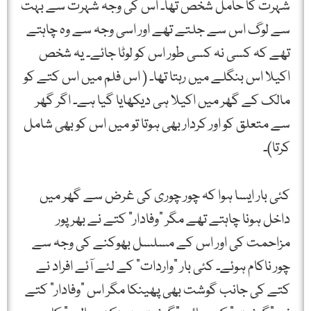
شہرت کا حامل شخص تھا۔ اس کی وجہ شہرت سے بہت
سے لوگ اس سے جلتے تھے اور اسی وجہ سے وہ چاہتے
تھے کہ کسی نہ کسی طور اس کو لوٹا جائے۔ یہ شخص
اکیلا اس بنگلے میں رہتا تھا۔ ( اس فلم میں اس کتے کو
مالک کے گھر میں اکیلا ہی دیکھایا گیا ہے۔ اگر گھر
سے متعلق کو اور کردار بھی ہوتا تو میں اس کو بھی شامل
کرتا)۔
کئی بار ایسا ہوا کہ چور چوری کی غرض سے گھر میں
داخل ہونا چاہتے تھے مگر "وفادار” کتے نے بھرپور
مزاحمت کی اور اس کے مسلسل بھوکنے کی وجہ سے
چور ناکام ہوئے۔ کئی بار "واردات” کے لئے آئے افراد نے
کتے کی جانب گوشت بھی پھینکا مگر اس "وفادار” کتے