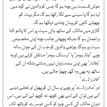
خوش قسمت ہی بچہ ہو گا جس کو والدین نے گود میں
لیا ہو گا یا سینے سے لگا رکھا ہو گا۔ مگر بہت کم
چھوٹے کتوں کو پیدل چلتے دیکھا ہو گا۔
گاڑی میں مالک کے ساتھ والی سیٹ پر اس کا پالتو کتا
براجمان ہو گا جبکہ پچھلی جانب بچہ اپنی مخصوص
سیٹ پر ہوگا۔ بوڑھے والدین کو جب ان کے جوان سالہ
بچے "اولڈ ہومز” یا "نرسنگ ہومز” منتقل کرتے ہیں تو یہ
"وفادار” بھی اپنی ہمدردیاں نہیں بدلتے بلکہ ان کے
ساتھ یہ بھی وہ گھر چھوڑ جاتے ہیں۔
"فادرز ڈے ”
اور "مادرز ڈے” پر بچے ہر سال ان کو پھول اور تحفے دینے
آتے ہیں تو ان کے لئے بھی کچھ نہ کچھ لے آتے ہیں۔ اس
دوران مالک کی کسی چیز کو کسی دوسرے کو ہاتھ تک