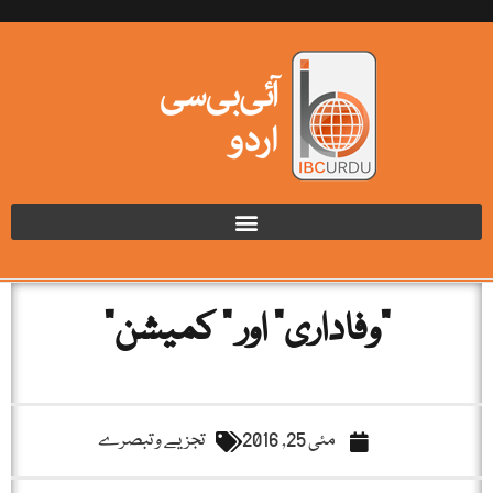
"وفاداری” اور ” کمیشن”
مئی 25, 2016
تجزیے و تبصرے