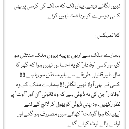
نہیں لگانے دیتے۔ یہاں تک کہ مالک کی کرسی پر بھی
کسی دوسرے کو برداشت نہیں کرتے۔۔۔
کلائمیکس :
ہمارے ملک سے اربوں روپیہ بیرون ملک منتقل ہو
گیا اور کسی "وفادار” کو یہ احساس نہیں ہوا کہ گھر کا
مال غیر قانونی طریقے سے باہر منتقل ہو رہا ہے !!!!
کسی نے بھی آواز نہیں لگائی !!! ہمارے ملک کے وہ
"وفادار” جن کی یہ ڈیوٹی ہے کہ وہ قانونی "ان”اور "آوٹ” پر
نظر رکھیں۔ وہ اپنی ڈیوٹی کو بھول کر لالچ کے لئے
"پھینکا ہوا گوشت” کھانے میں مصروف ہو گئے اور
لوٹنے والے لوٹ کر لے گئے۔