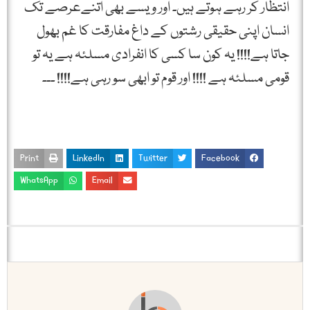
انتظار کر رہے ہوتے ہیں۔ اور ویسے بھی اتنےعرصے تک
انسان اپنی حقیقی رشتوں کے داغ مفارقت کا غم بھول
جاتا ہے!!!! یہ کون سا کسی کا انفرادی مسلئہ ہے یہ تو
قومی مسلئہ ہے !!!! اور قوم تو ابھی سو رہی ہے!!!! ۔۔۔
Print
LinkedIn
Twitter
Facebook
WhatsApp
Email