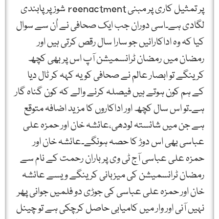
پر تمثیل کاری پر مبنی reenactment شوز پر پابندی
لگادی ہے۔اسی دوران جب ایک صحافی نے اُن سے سوال
کیا کہ وہ اداکارائیں جو سارا سال رقص کرتی ہیں اور
رمضان میں رمضان ٹرانسمیشن آپ اس پر بھی کچھ
کرینگے تو ابصار عالم نے صحافی کو یہ کہہ کر ٹال دیا
کے ہم کون ہوتے ہیں فیصلہ کرنے والے کہ کون گناہ گار
ہے۔تو اس سال کچھ اور اداکاروں کا مزید اضافہ متوقع
ہے جن میں شائستہ لودھی،عائشہ خان اور حمزہ علی
عباسی بھی اس دوڑ کا حصہ ہونگے۔عائشہ خان اور
حمزہ علی عباسی آج ٹی وی پر باران رحمت کے نام سے
رمضان ٹرانسمیشن کی میزبانی کرینگے ویسے عائشہ
خان اور حمزہ علی عباسی کی جوڑی دو فلمیں جوانی پھر
نہیں آنی اور وار میں کامیابی حاصل کرچکی ہے تو چینل