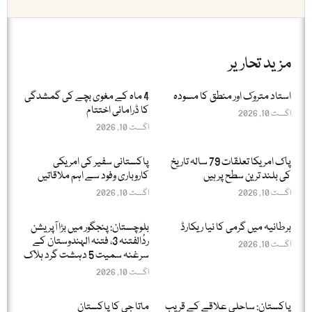
مزید تحاریر
استاد متروک اور منطق کا مسودہ
4 ماہ کے مغوی بچے کی گمشدگی
کا ڈرامائی اختتام
اگست 10, 2026
اگست 10, 2026
پاک امریکا تعلقات 79 سالہ تاریخ
پاکستانی سفیر کی امریکی
کی بلند ترین سطح پر ہیں
کاروباری وفود سے اہم ملاقاتیں
اگست 10, 2026
اگست 10, 2026
برطانیہ میں گرمی کا نیا ریکارڈ
بلوچستان: پنجگور میں بڑا آپریشن
ردُالفتنہ 3، فتنہ الہندوستان کے
اگست 10, 2026
سرغنہ سمیت 5 دہشت گرد ہلاک
اگست 10, 2026
پاکستان: ساحلی علاقے کے قریب
ماتا جی کا پاکستان