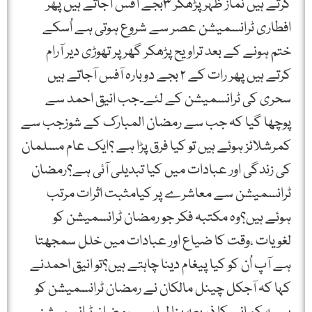
کرتے ہیں نماز ظہر پڑھکر ۳بجے آفس آجاتے ہیں پھر
افطاری ٹرانسمیشن عصر سے شروع ہوتی ہے اُسکے
ختم ہونے کے بعد تراویح پڑھکر گھر پر تھوڑی دیر آرام
کرتے ہیں پھر رات کے ۲ بجے دوبارہ آفس آجاتے ہیں
سحری کی ٹرانسمیشن کے لئے۔جب انیق احمد سے
پوچھا گیا کہ جب سے رمضان المبارک کے شوزجب سے
کمرشلائز ہوئے ہیں تو کیا فرق پڑا ہے ؟ایک عام مسلمان
کی زندگی اور عبادات میں کیا تبدیلی آئی ہے؟رمضان
ٹرانسمیشن سے معاشرے پر کیامثبت اثرات مرتب
ہوئے ہیں؟وہ مکتبہ فکر جو رمضان ٹرانسمیشن کو
لغویات ،وقت کا ضیاع اور عبادات میں خلل سمجھتا
ہے آپ اُن کو کیا پیغام دینا چاہتے ہیں؟تو انیق احمدنے
کہا کہ آجکل چینل مالکان نے رمضان ٹرانسمیشن کو