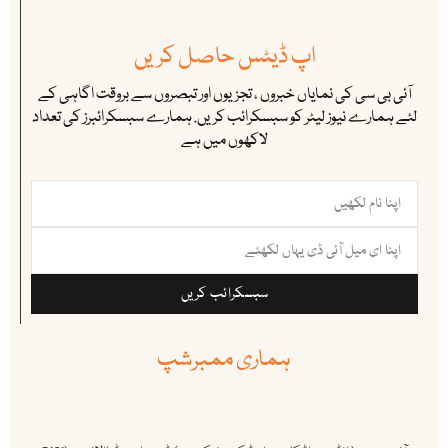
اپ ڈیٹس حاصل کریں
آئی بی سی کی نمایاں خبروں ، تجزیوں اور تبصروں سے بروقت اگاہی کے
لئے ہمارے نیوز لیٹر کو سبسکرائب کریں. ہمارے سبسکرائبرز کی تعداد
لاکھوں میں ہے
سبسکرائب کریں
ہماری ممبرشپ