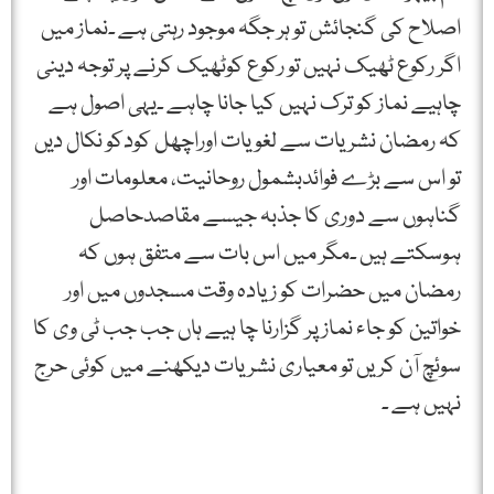
اصلاح کی گنجائش تو ہر جگہ موجود رہتی ہے ۔نماز میں
اگر رکوع ٹھیک نہیں تو رکوع کوٹھیک کرنے پر توجہ دینی
چاہیے نماز کو ترک نہیں کیا جانا چاہے ۔یہی اصول ہے
کہ رمضان نشریات سے لغویات اوراچھل کودکو نکال دیں
تو اس سے بڑے فوائدبشمول روحانیت، معلومات اور
گناہوں سے دوری کا جذبہ جیسے مقاصدحاصل
ہوسکتے ہیں ۔مگر میں اس بات سے متفق ہوں کہ
رمضان میں حضرات کو زیادہ وقت مسجدوں میں اور
خواتین کو جاء نماز پر گزارنا چا ہیے ہاں جب جب ٹی وی کا
سوئچ آن کریں تو معیاری نشریات دیکھنے میں کوئی حرج
نہیں ہے ۔