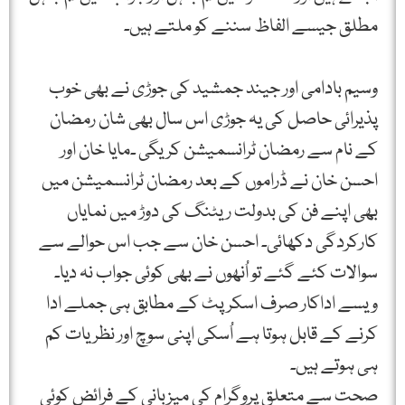
مطلق جیسے الفاظ سننے کو ملتے ہیں۔
وسیم بادامی اور جیند جمشید کی جوڑی نے بھی خوب
پذیرائی حاصل کی یہ جوڑی اس سال بھی شان رمضان
کے نام سے رمضان ٹرانسمیشن کریگی ۔مایا خان اور
احسن خان نے ڈراموں کے بعد رمضان ٹرانسمیشن میں
بھی اپنے فن کی بدولت ریٹنگ کی دوڑ میں نمایاں
کارکردگی دکھائی۔ احسن خان سے جب اس حوالے سے
سوالات کئے گئے تو اُنھوں نے بھی کوئی جواب نہ دیا۔
ویسے اداکار صرف اسکرپٹ کے مطابق ہی جملے ادا
کرنے کے قابل ہوتا ہے اُسکی اپنی سوچ اور نظریات کم
ہی ہوتے ہیں۔
صحت سے متعلق پروگرام کی میزبانی کے فرائض کوئی