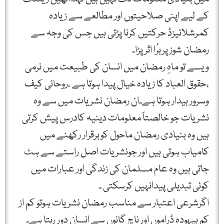
کے لیے اپنی صلاحیتوں اور مطالعے سے زیادہ
کمرشلائیزڈ حرکتیں کرنا پڑتی ہیں جس کی وجہ سے
رمضان شوز پربرُا اثر پڑا۔
ویسے تو ماہِ رمضان میں انسان کی طبیعت میں نرمی
،حقوق العباد کا زیادہ خیال پیدا ہوتا ہے ،روحانی کیف
وسرور بیدار ہوتا ہے۔ان رمضان نشریات میں سے وہ
نشریات جو خالصتاً معلومات دینیہ کادرس پیش کرتی
ہیں وہ بنیادی رمضان ماحول کوبرقرار رکھنے میں
کامیاب ہوتی ہیں اور جونشریات اصل راستے سے ہٹ
جاتی ہیں وہ عام مسلمان کی زندگی اور عبارات میں
کوئی تبدیلی پیدانہیں کرسکتی ۔
اگرشرعی اعتبار سے مناسب رمضان نشریات ہوتو کم از
کم بیہودہ ڈراموں اور ناچ گانوں سے انسان دور رہتا ہے۔