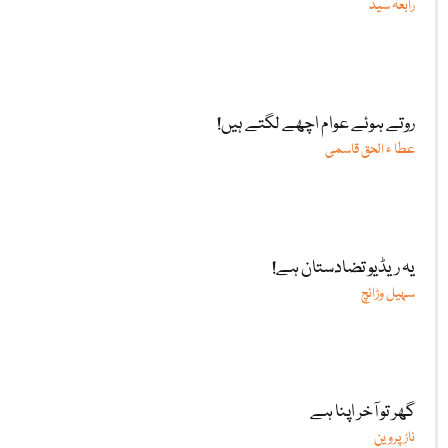
رابعہ سید
روتے ہوئے عوام اچھے لگتے ہیں!
عطا ء الحق قاسمی
یہ ریڈیو تضادستان ہے!
سہیل وڑائچ
گھر تو آخر اپنا ہے
ناز پروین