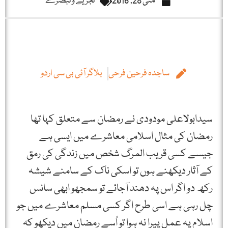
مئی 28, 2016
تجزیے و تبصرے
ساجدہ فرحین فرحی
بلاگر آئی بی سی اردو
سیدابولاعلی مودودی نے رمضان سے متعلق کہا تھا
رمضان کی مثال اسلامی معاشرے میں ایسی ہے
جیسے کسی قریب المرگ شخص میں زندگی کی رمق
کے آثار دیکھنے ہوں تو اسکی ناک کے سامنے شیشہ
رکھ دو اگر اس پہ دھند آجائے تو سمجھو ابھی سانس
چل رہی ہے اسی طرح اگر کسی مسلم معاشرے میں جو
اسلام پہ عمل پیرا نہ ہوا تو اُسے رمضان میں دیکھو کہ