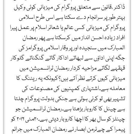
ڈاکٹر ،قانون سے متعلق پروگرام کی میزبانی کوئی وکیل
بہتر طور پر سرانجام دے سکتا ہے اسی طرح اسلامی
پروگرام کی میزبانی کسی عالم یا شعائر اسلام پر عمل پیرا
افراد زیادہ احسن انداز میں کرسکتا ہے پھر رمضان
المبارک میں سنجیدہ اور پر وقار اسلامی پروگرامز کی
جگہ اپنی اداؤں سے لبھاتے اداکار گاتے گنگناتے گلوکار
قہقہے لگاتے مزاحیہ کردار رمضان ٹرانسمیشن میں
میزبانی کیوں کرتے نظر آتے ہیں؟کیونکہ یہ ریٹنگ کا
معاملہ ہے۔اشتہاری کمپنیوں کی مصنوعات کی
تشہیر بھی تو کرنی ہوتی ہے جنکی بدولت پروگرام چلتا
ہے چینل کا کاروبار بڑھتا ہے۔رمضان ٹرانسمیشن جو
چینلز کو سال بھر کا اچھا کاروبار دیتی ہے۔۲۰مئی ۲۰۱۶ کو
پیمرا کے چےئرمن ابصار نے رمضان المبارک میں جرائم