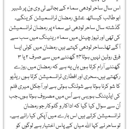
اس سال ساحر لودھی سماء کے بجائے ٹی وی ون پر شبیر
ابو طالب کیساتھ عشق رمضان ٹرانسمیشن کرینگے۔
گذشتہ سال ساحر لودھی نے سماء پر رمضان ٹرانسمیشن
کی تھی اور نیوز چینل میں سماء ریٹینگ میں سب سے
آگے تھا۔ساحر لودھی کہتے ہیں رمضان میں کوئی ایسا
فرق روٹین نہیں ہوتا۲۴ گھنٹے میں سے صرف ۲ یا ۳
گھنٹے آرام کرتا ہوں ہاں یہ ہے کہ رمضان میں روزے
رکھتے ہیں۔سحری اور افطاری ٹرانسمیشن کرتا ہوں ریڈیو
کا شو کرنا ہوتا ہے شوٹنگ ہوتی ہے اور آجکل میری فلم
کی ایڈیٹنگ ہورہی ہے اُس میں مصروف ہوتا ہوں۔جب
اُن سے سوال کیا گیا کہ اداکار و گلوکار جو رمضان
ٹرانسمیشن کرتے ہیں اس بارے میں آپکی کیا رائے ہے۔
تو ساحر نے کہا اللہ میاں کے پاس اختیار ہے لوگوں کو