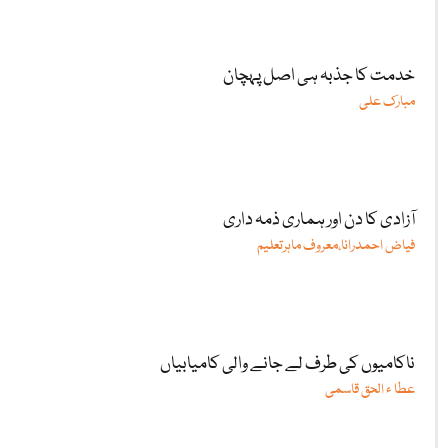
خدمت کا جذبہ ہی اصل پہچان
مبارک علی
آزادی کا دن اور ہماری ذمہ داری
فیاض احمدرانا،معروف ماہرتعلیم
ناکامیوں کی طرف لے جانے والی کامیابیاں
عطا ء الحق قاسمی