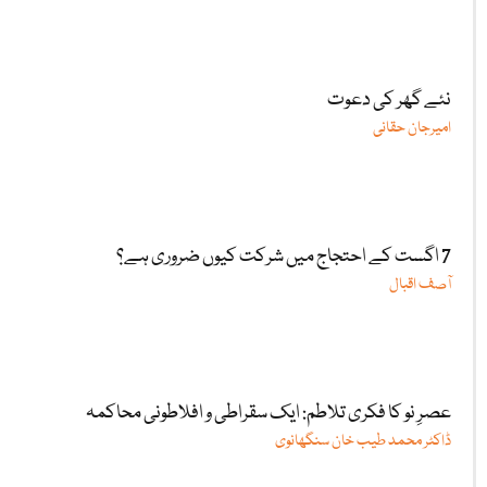
نئے گھر کی دعوت
امیرجان حقانی
7 اگست کے احتجاج میں شرکت کیوں ضروری ہے؟
آصف اقبال
عصرِ نو کا فکری تلاطم: ایک سقراطی و افلاطونی محاکمہ
ڈاکٹر محمد طیب خان سنگھانوی