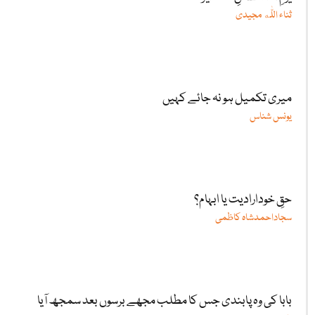
ثناء اللّٰه مجیدی
میری تکمیل ہو نہ جائے کہیں
یونس شناس
حقِ خودارادیت یا ابہام؟
سجاداحمدشاہ کاظمی
بابا کی وہ پابندی جس کا مطلب مجھے برسوں بعد سمجھ آیا