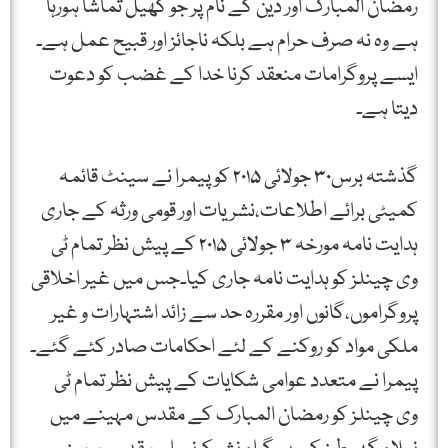
رمضان المبارک اور دین کے نام پر جو کھیل تماشا ہورہا
ہے وہ نہ صرف حرام ہے بلکہ ناجائز اور قبیح عمل ہے۔
ایسے پروگرامات منعقد کرنا خدا کے غضب کو دعوت
دیتا ہے۔
گذشتہ برس۳۰ جولائی ۲۰۱۵ کو پیمرا نے سینٹ قائمہ
کمیٹی برائے اطلاعات،نشریات اور قومی ورثہ کے جاری
ہدایت نامہ مورخہ ۳ جولائی ۲۰۱۵ کے پیش نظر تمام ٹی
وی چینلز کو ہدایت نامہ جاری کیا۔جس میں غیر اخلاقی
پروگراموں،گانوں اور مقررہ حد سے زائد اشتہارات و غیر
ملکی مواد کو روکنے کے لئے احکامات صادر کئے گئے۔
پیمرا نے متعدد عوامی شکایات کے پیش نظر تمام ٹی
وی چینلز کو رمضان المبارک کے مقدس مہینے میں