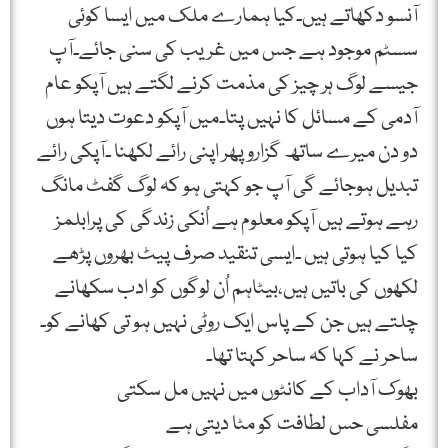
آنسو دکھاتے ہیں۔کیا ہمارے ملک میں ایسا کوئی
سسٹم موجود ہے جس میں غریب کی سنی جائے۔آپ
جیسے لوگ ہر چیز کی مذمت کرنے لگتے ہیں آپکو عام
آدمی کے مسائل کا نہیں پتا۔میں آپکو دعوت دیتا ہوں
دو دن میرے ساتھ گزارو پھر اپنی رائے لکھنا ۔آپکی رائے
تبدیل ہوجائے گی آپ جو کہتی ہو کہ لوگ گفٹ مانگ
رہے ہوتے ہیں آپکو معلوم ہے اُنکی زندگی کی پرابلمز
کیا کیا ہوتی ہیں ۔ایسی تنقید صرف پیٹ بھروں پڑھے
لکھوں کی باتیں ہیں،بیٹاہم اُن لوگوں کو ادب سکھانے
چلتے ہیں جن کے پاس ایک روٹی نہیں ہو تی کھانے کو۔
ساحر نے کہا کہ ساحر کہتا تھا۔
بھوک آداب کے کانٹوں میں نہیں مل سکتی
مفلسی حس لطافت کو مٹا دیتی ہے