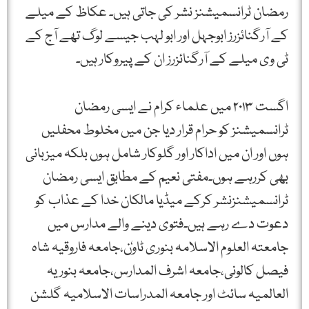
رمضان ٹرانسمیشنز نشر کی جاتی ہیں۔ عکاظ کے میلے
کے آرگنائزرز ابوجہل اور ابو لہب جیسے لوگ تھے آج کے
ٹی وی میلے کے آرگنائزرز ان کے پیروکار ہیں۔
اگست ۲۰۱۳ میں علماء کرام نے ایسی رمضان
ٹرانسمیشنز کو حرام قرار دیا جن میں مخلوط محفلیں
ہوں اور ان میں اداکار اور گلوکار شامل ہوں بلکہ میزبانی
بھی کررہے ہوں۔مفتی نعیم کے مطابق ایسی رمضان
ٹرانسمیشنزنشر کرکے میڈیا مالکان خدا کے عذاب کو
دعوت دے رہے ہیں۔فتوی دینے والے مدارس میں
جامعتہ العلوم الاسلامہ بنوری ٹاوٗن،جامعہ فاروقیہ شاہ
فیصل کالونی،جامعہ اشرف المدارس،جامعہ بنوریہ
العالمیہ سائٹ اور جامعہ المدراسات الاسلامیہ گلشن