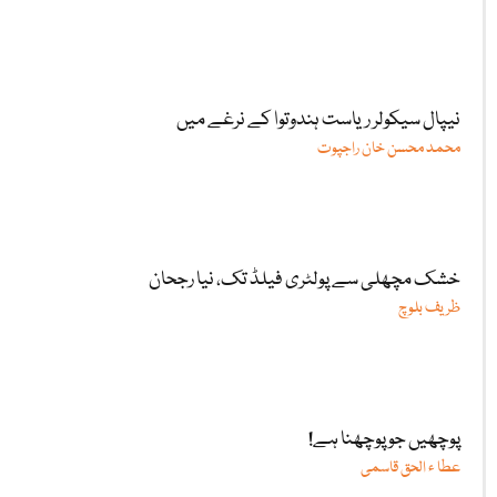
نیپال سیکولر ریاست ہندوتوا کے نرغے میں
محمد محسن خان راجپوت
خشک مچھلی سے پولٹری فیلڈ تک، نیا رجحان
ظریف بلوچ
پوچھیں جو پوچھنا ہے!
عطا ء الحق قاسمی