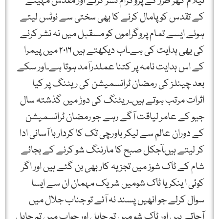
نیلام گھر طرز کے پروگرام نشر کرنے اور مقدس مہینے
کے تقدس کو پامال کرنے کا بھی سختی سے نوٹس لیتے
ہوئے ایسے تمام پروگراموں کو مسقبل میں نہ نشر کرنے
کی بھی ہدایت کی ہے۔اب دیکھتے ہیں ۲۰۱۶ میں پیمرا
کے اس ہدایت نامہ پر کتنا عملدرآمد ہوتا ہے۔اور سکے
بعد چینلز کی رمضان ٹرانسمیشن کی ریٹنگ پر کیا
اثرات مرتب ہوتے ہیں۔ریٹنگ کی دوڑ میں گذشتہ سال
جیو کے عامر لیاقت آگے رہے جو رمضان ٹرانسمیشن
کے دوران عالم سے لیکر باورچی تک کا کردار با آسانی ادا
کر لیتے ہیںآجکل صبح کا مارننگ شو کرنے کے بجائے
شام کے ٹاک شوز میں تجزیہ کار بھی بن گئے ہیں اور اگر
کوئی ا ینکر یا ٹاک شومیں شریک مہمان ان سے ایسا
سوال کرلے جو انھیں پسند نہ آئے تو جناب جلال میں
آجاتے ہیں اور ٹاک شو میں تم جاہل اور جواب میں تم جاہل