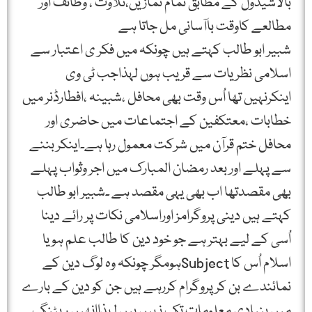
بالاشیڈول کے مطابق تمام نمازیں،تلاوت ، وظائف اور
مطالعے کاوقت باآسانی مل جاتا ہے
شبیر ابو طالب کہتے ہیں چونکہ میں فکر ی اعتبار سے
اسلامی نظریات سے قریب ہوں لہذاجب ٹی وی
اینکرنہیں تھا اُس وقت بھی محافل ،شبینہ ،افطارڈنر میں
خطابات ،معتکفین کے اجتماعات میں حاضری اور
محافل ختم قرآن میں شرکت معمول رہا ہے۔اینکر بننے
سے پہلے اور بعد رمضان المبارک میں اجر وثواب پہلے
بھی مقصدتھا اب بھی یہی مقصد ہے ۔شبیر ابو طالب
کہتے ہیں دینی پروگرامز اوراسلامی نکات پر رائے دینا
اُسی کے لیے بہتر ہے جو خود دین کا طالب علم ہو یا
اسلام اُس کا Subjectہومگر چونکہ وہ لوگ دین کے
نمائندے بن کر پروگرام کررہے ہیں جن کو دین کے بارے
میں بنیادی معلومات تک نہیں ہیں لہذاانھیں ریٹنگ