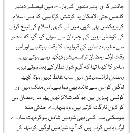
جاننے کا اور اپنے بندوں کے بارے میں فیصلے دینے
کا۔میں حتی الامکان یہ کوشش کرتا ہوں کہ میں اسلام
کو پریکٹس بھی کروں میں نے کبھی اسلام کی تبلغ کرنے
کی کوشش نہیں کی۔جب اُن سے سوال کیا گیا کہ عصر
سے مغرب دعاوں کی قبولیت کا وقت ہوتا ہے اور اُس
وقت لوگ رمضان ٹرانسمیشن دیکھ رہے ہوتے ہیں۔
ساحر کا کہنا تھا کہ گیم شوز افطار کے بعد ہوتے ہیں۔
رمضان ٹرانسمیشن میں سب غلط نہیں ہوتا کچھ
لوگوں کو اس سے فائدہ بھی ہوا ہے۔اس ملک میں اور
کونسی چیزیں ہیں جو کمرشلائز نہیں پھر ہم رمضان ہی
کو کیوں ٹارگٹ کرتے ہیں۔ وہ بیچارے جنکی مدد
ہوسکتی ہے کسی بھی شومیں شامل ہوکر،بہت سارے
لوگ باتیں کرتے ہیں کہ آپ شوز میں لوگوں کو بٹھا کر