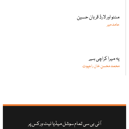
منٹو اور لارڈ قربان حسین
حامد میر
یہ میرا کراچی ہے
محمد محسن خان راجپوت
آئی بی سی تمام سوشل میڈیا نیٹ ورکس پر