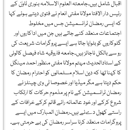
اقبال شامل ہیں۔جامعتہ العلوم الاسلامہ بنوری ٹاوٗن کے
رئیس دار الافتا مولانا مفتی انعام نے فتوی دیتے ہوئے کہا
کہ ایسی رمضان ٹرانسمیشن جس میں مخلوط
اجتماعات منعقد کئے جاتے ہیں جن میں اداکاروں اور
گلوکاروں کو بلوایا جاتا ہے ایسے پروگرامات شریعت کی
رو سے بالکل ناجائز ہیں۔جامعہ فاروقیہ شاہ فیصل کالونی
کے استادالحدیث مہتم مولانا مفتی منظور احمد مینگل
کا کہنا تھا کہ دین اسلام مسلمانوں کو احترام رمضان کا
حکم دیتا ہے مگر میڈیا اور خصوصا ٹی وی چینلز نے
رمضان ٹرانسمیشن کے نام پر مذموم حرکات کا ارتکاب
شروع کرکے اور خود عالمانہ رائے قائم کرکے خرافات کے
راستے کھول دےئے ہیں۔رمضان المبارک میں ایسے
پروگرامات منعقد کرنا سراسر رمضان کی بے حرمتی ہے۔