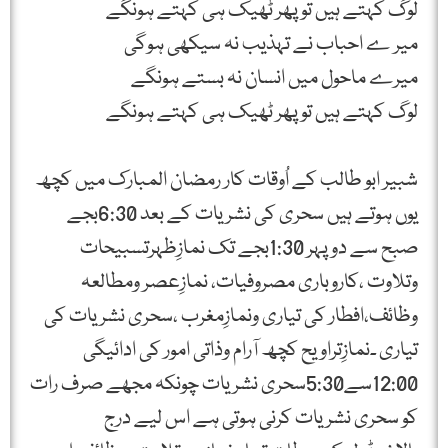
لوگ کہتے ہیں تو پھر ٹھیک ہی کہتے ہونگے
میر ے احباب نے تہذیب نہ سیکھی ہوگی
میرے ماحول میں انسان نہ بستے ہونگے
لوگ کہتے ہیں تو پھر ٹھیک ہی کہتے ہونگے
شبیر ابو طالب کے اُوقات کار رمضان المبارک میں کچھ
یوں ہوتے ہیں سحری کی نشریات کے بعد 6:30بجے
صبح سے دوپہر 1:30بجے تک نمازِظہرتسبیحات
وتلاوت ،کاروباری مصروفیات، نمازِعصر ومطالعہ
وظائف،افطار کی تیاری ونمازِمغرب ،سحری نشریات کی
تیاری ۔نمازِتراویح کچھ آرام وذاتی امور کی ادائیگی
12:00سے5:30سحری نشریات چونکہ مجھے صرف رات
کو سحری نشریات کرنی ہوتی ہے اس لیے درج