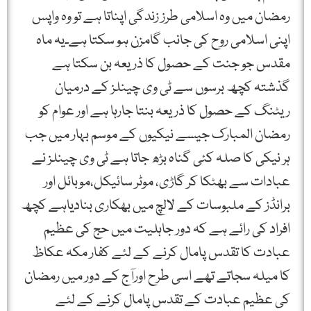
رمضان میں وہ اسلامی طرز زندگی اپناتا ہے تو وہ واپس
اپنی اسلامی روح کی جانب گامزن ہو سکتا ہے۔یہ ماہ
مقدس جو جنت کے حصول کا ذریعہ بن سکتا ہے
گذشتہ کچھ برسوں سے ٹی وی چینلز کے درمیان
ریٹنگ کے حصول کا ذریعہ بنتا جارہا ہے اور عوام کو
رمضان المبارک جیسے نیکیوں کے موسم بہار میں جب
ہر نیکی کا صلہ کئی گناہ بڑھ جاتا ہے ٹی وی چینلز نے
عبادات سے بھٹکا کر گاڑی، موٹر سائیکل،موبائل اور
برانڈز کے ملبوسات کے لالچ میں بھکاری بنادیاہے کچھ
افراد کی رائے ہے کہ دور جاہلیت میں حج کی عظیم
عبادت کا تقدس پامال کرنے کے لئے کفار مکہ عکاظ
کا میلہ سجاتے تھے اسی طرح اورآج کے دور میں رمضان
کی عظیم عبادت کے تقدس پامال کرنے کے لئے