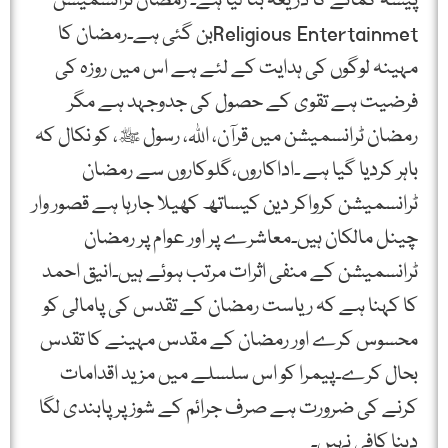
پیسہ کمانے کا ذریعہ بنا لیا ہے۔ رمضان ٹرانسمیشن
Religious Entertainmetبن گئی ہے۔رمضان کا
مہینہ لوگوں کی ہدایت کے لئے ہے اس میں روزہ کی
فرضیت ہے تقوی کے حصول کی جدوجہد ہے مگر
رمضان ٹرانسمیشن میں قرآن، اللہ، رسول ﷺ، کو نکال کہ
باہر کردیا گیا ہے ۔اداکاروں،گلوکاروں سے رمضان
ٹرانسمیشن کرواکر دین کیساتھ کھیلا جارہا ہے قصور وار
چینل مالکان ہیں۔معاشرے پر اور عوام پر رمضان
ٹرانسمیشن کے منفی اثرات مرتب ہوئے ہیں۔انیق احمد
کا کہنا ہے کہ ریاست رمضان کے تقدس کی پامالی کو
محسوس کرے اور رمضان کے مقدس مہینے کا تقدس
بحال کرے۔پیمرا کو اس سلسلے میں مزید اقدامات
کرنے کی ضرورت ہے صرف جرائم کے شوز پر پابندی لگا
دینا کافی نہیں۔