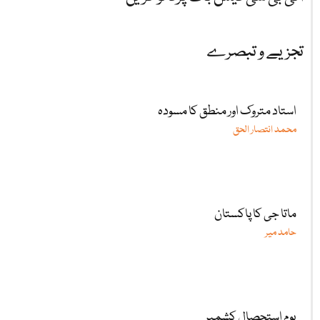
تجزیے و تبصرے
استاد متروک اور منطق کا مسودہ
محمد انتصار الحق
ماتا جی کا پاکستان
حامد میر
یومِ استحصالِ کشمیر