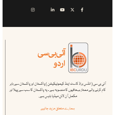
آئی بی سی ( انڈس براڈ کاسٹ اینڈ کیمونیکیشن ) پاکستان اور پاکستان سے باہر
کام کرنے والے ممتاز صحافیوں کا منصوبہ ہے ۔ یہ پاکستان کا سب سے پہلا اور
مکمل آن لائن میڈیا ہاوس ہے .
ہمارے متعلق مزید جانیے