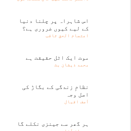
اس شاہراہ پر چلنا دنیا
کے لیے کیوں ضروری ہے؟
اعتصام الحق ثاقب
موت ایک اٹل حقیقت ہے
محمد ذیشان بٹ
نظامِ زندگی کے بگاڑ کی
اصل وجہ
آصف اقبال
ہر گھر سے جینزی نکلے گا
ریحان آفاق