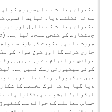
حکمران جماعت نے اس سرجری کو اپن
سے نہ نکلنے دیا۔ نہایت افسوس کے
حکمران جماعت کے نااہل اور غیر س
چھٹکارے کی کنجی سمجھ لیا ہے۔ (ت
صورت حال پہ حکومت کی طرف سے واضح
جاری کرئے گا اور کون عوام کو مط
فرائض سر انجام دے رہے ہیں۔ہوٹل 
کوئی سیکیورٹی رسک نہیں ہے۔ لیکن
میں سیکیورٹی رسک تھا۔ توبہ توبہ
دیا گیا ہے کہ لوگ مخمصے کا شکار 
لیکو لیک ایشو سے چھٹکارا پانے ک
حساس معاملے کے حوالے سے کنفیوژن
اختلاف رکھے اتنی بھی بد اخلاق نہی