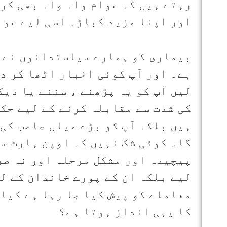
رہتے ہیں کہ عوام واہ واہ بھی کر
اور اپنا مزید کباڑہ اسی لیے عوا
بیماری کو ہمارے سیاستدانوں نے ا
ہے۔ اور آپ کوئی اخبار اٹھا کر دی
لیں آپ کو یہ پڑھنے ، سننے یا دیک
کی شدت سے مقابلہ کرنے کے لیے حک
ہیں بلکہ آپ کو بڑے میاں صاحب کی 
گا۔ کوئی شک نہیں کہ اوپن ہارٹ س
پیچیدہ اور مشکل مرحلہ اور نہ صر
لیے بلکہ ان کے پورے خاندان کے لی
معاملے کو پیش کیا جا رہا ہے کیا
کا یہی انداز ہوتا ہے؟