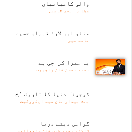
والی کامیابیاں
عطا ء الحق قاسمی
منٹو اور لارڈ قربان حسین
حامد میر
یہ میرا کراچی ہے
محمد محسن خان راجپوت
ڈیجیٹل دنیا کا تاریک رُخ
بخت بیدار جان سید ایڈووکیٹ
گواہی دیتے دریا
ڈاکٹر محمد طیب خان سنگھانوی