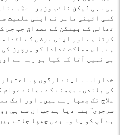
ہی سہی لیکن نائب وزیر اعظم بنای
کسی آئینی ماہر نے اپنی علمیت سے
تھالی کے بینگن کے مصداق جب جس ک
کرتا ہے اور اپنی مرضی کے اقداما
ہے۔ اس مملکت خدادا کو پرچون کی 
ہی نہیں آتا کہ کیا ہو رہا ہے اور
خدارا۔۔۔ اپنے لوگوں پہ اعتبار 
کی باندی سمجھنے کے بجائے عوام ک
علاج تک چھپا رہے ہیں۔ اور ایک مع
سرجری” بنا دیا ہے جب ان سے ہی وو
ہے آپ کو یا وہ بھی چھپا جاتے ہیں