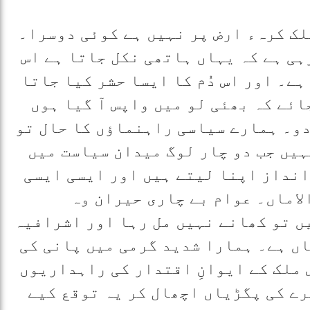
ک کرہء ارض پر نہیں ہے کوئی دوسرا۔
ہی ہے کہ یہاں ہاتھی نکل جاتا ہے اس
ہے۔ اور اس دُم کا ایسا حشر کیا جاتا
ائے کہ بھئی لو میں واپس آ گیا ہوں
 دو۔ ہمارے سیاسی راہنماؤں کا حال تو
نہیں جب دو چار لوگ میدان سیاست میں
انداز اپنا لیتے ہیں اور ایسی ایسی
لاماں۔ عوام بے چاری حیران وہ
ں تو کھانے نہیں مل رہا اور اشرافیہ
اں ہے۔ ہمارا شدید گرمی میں پانی کی
 ملک کے ایوانِ اقتدار کی راہداریوں
ے کی پگڑیاں اچھال کر یہ توقع کیے