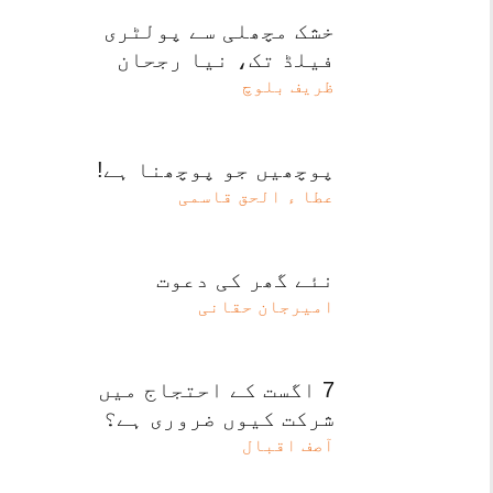
خشک مچھلی سے پولٹری
فیلڈ تک، نیا رجحان
ظریف بلوچ
پوچھیں جو پوچھنا ہے!
عطا ء الحق قاسمی
نئے گھر کی دعوت
امیرجان حقانی
7 اگست کے احتجاج میں
شرکت کیوں ضروری ہے؟
آصف اقبال