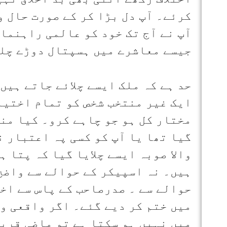
کرئے۔ آپ دل بڑا کر کے صورت حال و
آپ نے آج تک خود کو عالمی راہنما
جیسے معاشرے میں ہسپتال دوڑے چل
حد ہے کہ ملک ایسے چلائے جاتے ہیں
ایک غیر منتخب شخص کو تمام اختیا
مختار کل ہو جو چاہے کرو۔ کیا من
گیا تھا یا آپ کو کسی پہ اعتبار 
والا صوبہ ایسے چلایا گیا کہ پتا 
ہیں۔ نہ اسپیکر کے حوالے سے واضح
حوالے سے ۔ صدرصاحب کے پاس سے اخ
میں ختم کر دیے گئے۔ اگر واقعی و
میں نہیں ہو سکتا ہے تو ماضی قریب