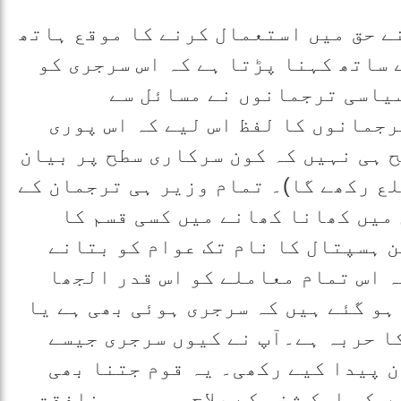
ے حق میں استعمال کرنے کا موقع ہاتھ
 ساتھ کہنا پڑتا ہے کہ اس سرجری کو
یاسی ترجمانوں نے مسائل سے
رجمانوں کا لفظ اس لیے کہ اس پوری
 ہی نہیں کہ کون سرکاری سطح پر بیان
لع رکھے گا)۔ تمام وزیر ہی ترجمان کے
میں کھانا کھانے میں کسی قسم کا
 ہسپتال کا نام تک عوام کو بتانے
 اس تمام معاملے کو اس قدر الجھا
ہو گئے ہیں کہ سرجری ہوئی بھی ہے یا
ا حربہ ہے۔آپ نے کیوں سرجری جیسے
 پیدا کیے رکھی۔ یہ قوم جتنا بھی
ں کہ ایک شخص کے علاج پہ بھی منافقت