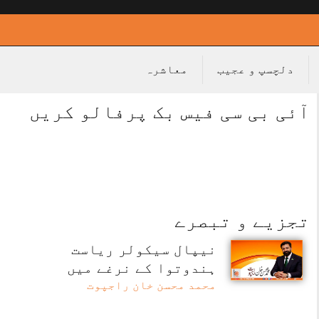
دلچسپ و عجیب
معاشرہ
آئی بی سی فیس بک پرفالو کریں
تجزیے و تبصرے
نیپال سیکولر ریاست
ہندوتوا کے نرغے میں
محمد محسن خان راجپوت