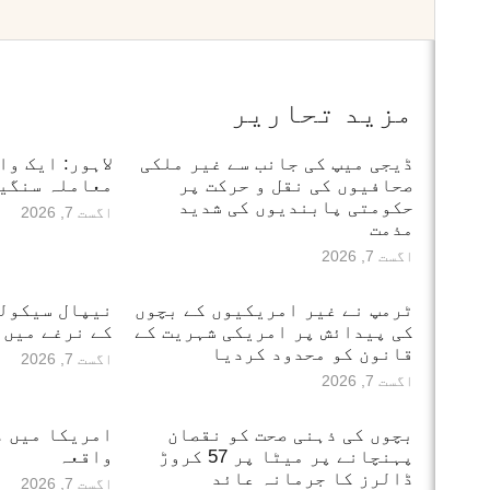
مزید تحاریر
ڈیجی میپ کی جانب سے غیر ملکی
لاہور: ایک وا
صحافیوں کی نقل و حرکت پر
معاملہ سنگین
حکومتی پابندیوں کی شدید
اگست 7, 2026
مذمت
اگست 7, 2026
ٹرمپ نے غیر امریکیوں کے بچوں
نیپال سیکول
کی پیدائش پر امریکی شہریت کے
کے نرغے میں
قانون کو محدود کردیا
اگست 7, 2026
اگست 7, 2026
بچوں کی ذہنی صحت کو نقصان
امریکا میں دل
پہنچانے پر میٹا پر 57 کروڑ
واقعہ
ڈالرز کا جرمانہ عائد
اگست 7, 2026