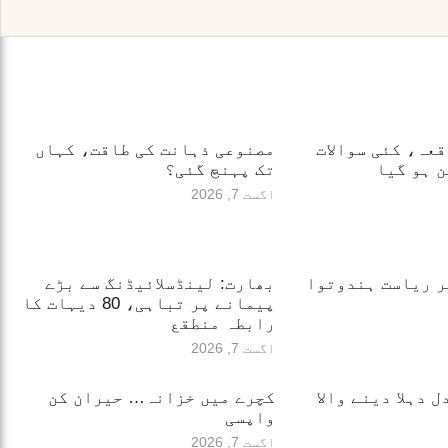
قعہ، کئی سوالات
مصنوعی ذہانت کی طاقت، کہاں
 ہو گیا
تک پہنچ گئی؟
اگست 7, 2026
ر ریاست ہندوتوا
بھارت: لینڈسلائیڈنگ سے بڑے
پیمانے پر تباہی، 80 دیہات کا
رابطہ منطقع
اگست 7, 2026
 دہلا دینے والا
کچرے میں خزانہ… حیران کن
واپسی
اگست 7, 2026