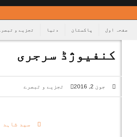
صفحہ اول
پاکستان
دنیا
تجزیے و تبصرے
کنفیوژڈ سرجری
جون 2, 2016
تجزیے و تبصرے
سید شاہد 