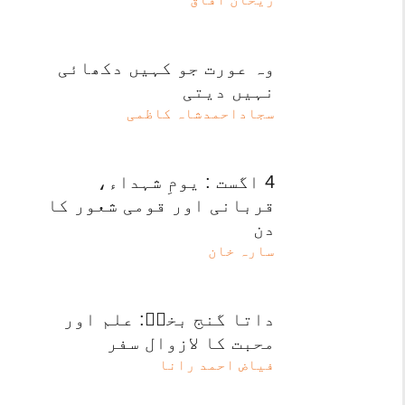
وہ عورت جو کہیں دکھائی
نہیں دیتی
سجاداحمدشاہ کاظمی
4 اگست : یومِ شہداء،
قربانی اور قومی شعور کا
دن
سارہ خان
داتا گنج بخشؒ: علم اور
محبت کا لازوال سفر
فیاض احمد رانا