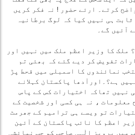
اضح کرتے۔ ارئے حضور ! نہ فکر کریں
 ثابت ہی نہیں کیا کہ لوگ برطانیہ
ے آئیں گے۔
؟ ملک کا وزیر اعظم ملک میں نہیں اور
رات تفویض کر دیے گئے کہ بھئی تم
تخب نمائندوں کا اسمبلی میں قحط پڑ
نہیں ہے؟۔اورآدھا پاکستان کہلانے
ہی نہیں تھاکہ اختیارات کس کے پاس
 معلومات ، نہ ہی کسی اور شخصیت کے
تیارات تو ویسے ہی ترامیم کے جھرمٹ
زیر اعظم کا نائب پاکستان کے آئین
 میں پرویز الٰہی صاحب کو جب نمائشی