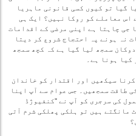
ا گیا تو کیوں کسی قانونی ماہریا
 اس معاملے کو روکا نہیں؟ ایک ہی
ا جی چاہتا ہے اپنی مرضی کے اقدامات
ت نہ ہونے پہ احتجاج شروع کر دیتا
دوکان سمجھ لیا گیا ہے کہ کچھ سمجھ
 کیا ہونا ہے۔
کرنا سیکھیں اور اقتدار کو خاندان
ی طاقت سمجھیں۔ جس عوام سے آپ اپنا
مول کی سرجری کو آپ نے "کنفیوژڈ
ٹ مانگتے ہیں تو ہلکی پھلکی شرم آتی
؟