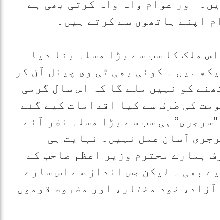
یں۔ اور عوام واہ واہ کرتی بھی ہے
م اپنے ہاتھوں سے کرتے ہیں۔
س ملک کا سب سے بڑا مسلہ بنا دیا
کھ لیں ۔ کوئی بھی ٹی وی چینل آن کر
ھنے کو نہیں ملے گا کہ اس سال گرمی
ومت کی طرف سے کیا اقدامات کیے گئے
"سرجری” ہی سب سے بڑا مسلہ نظر آئے
رجری آسان عمل نہیں۔ نہایت ہی
ف ہمارے محترم وزیر اعظم صاحب کے
ے بھی ۔ لیکن جس انداز سے اس سارے
 آزاد، خود مختار، اور مضبوط قوموں