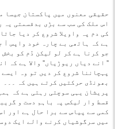
حقیقی معنوں میں پاکستان جیسا مل
اس ملک کی سب سے بڑی بدقسمتی یہ ر
کی دم پہ واویلا شروع کر دیا جاتا 
ہے کہ ہاتھی بے چارہ خود واپس آ ج
جو کرنا ہے کر لو لیکن دُم کو بخش
” انے دیاں ریوڑیاں” والا ہے کہ ا
پہچاننا شروع کر دیں تو وہ ایسے 
بھونڈی حرکتیں کرتے ہیں کہ ۔۔۔ ا
پریشان یہی سوچتی رہتی ہے کہ ہمی
قسط وار لیکس پہ باہم دست و گریب
کمی سے پیاس سے برا حال ہے اور اس
میں سرگوشیاں کرنے والے ایک دوسر