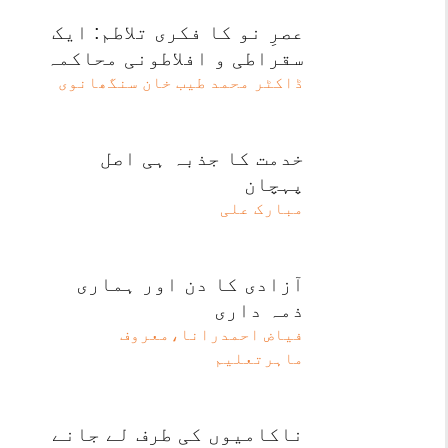
عصرِ نو کا فکری تلاطم: ایک
سقراطی و افلاطونی محاکمہ
ڈاکٹر محمد طیب خان سنگھانوی
خدمت کا جذبہ ہی اصل
پہچان
مبارک علی
آزادی کا دن اور ہماری
ذمہ داری
فیاض احمدرانا،معروف
ماہرتعلیم
ناکامیوں کی طرف لے جانے