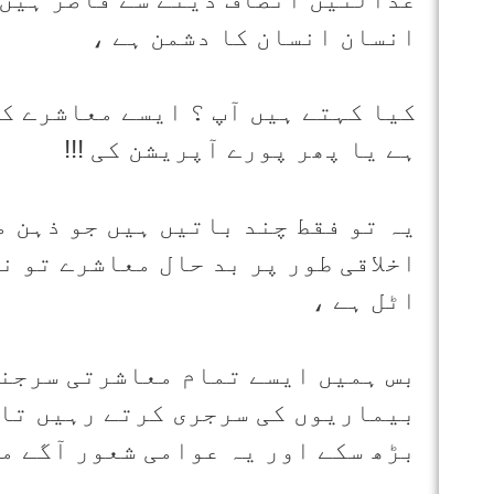
انسان انسان کا دشمن ہے ،
کیا کہتے ہیں آپ ؟ ایسے معاشرے کو
ہے یا پھر پورے آپریشن کی !!!
یہ تو فقط چند باتیں ہیں جو ذہن م
اخلاقی طور پر بد حال معاشرے تو ن
اٹل ہے ،
بس ہمیں ایسے تمام معاشرتی سرجنز
بیماریوں کی سرجری کرتے رہیں تاک
بڑھ سکے اور یہ عوامی شعور آگے م