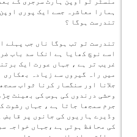
منسٹر تو اوپن ہارٹ سرجری کے بعد
ہمارا معاشرہ جسے ایک پوری اوپن 
تندرست ہوگا ؟
تندرست تو تب ہوگا ناں جب پہلے اس
اسے نوچ کھایا ہے انکا سد باب ضر
غریب تر ہے ، جہاں عورت ایک برتنے
میں راہ گیروں سے زیادہ بھکاری ن
جلانا اور سنگسار کرنا ثواب سمجھ
وحشی درندوں کی ہوس کی بھینٹ چڑھ 
جرم سمجھا جاتا ہے ، جہاں رشوت ک
وڈیرے ہاریوں کی جانوں پر قابض ہ
کی محافظ ہوتی ہے ،جہاں خواجہ سر
عدالتیں انصاف دینے سے قاصر ہیں