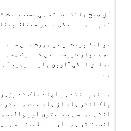
کل صبح جاگتے ساتھ ہی حسب عادت ٹ
خبریں جاننے کی خاطر مختلف چینلز
تو ایک پریشان کن صورت حال سامنے 
عظم نواز شریف لندن کے ایک ہسپتال
مطابق انکی "اوپن ہارٹ سرجری ” ہو
ہے .
یہ خبر سنتے ہی اپنے ملک کے وزیر 
پاک انکو جلد از جلد صحت یاب کرے 
انکی سیاسی مصلحتوں اور پالیسیوں
انسان تو ہیں او ر مسلمان بھی ہیں 