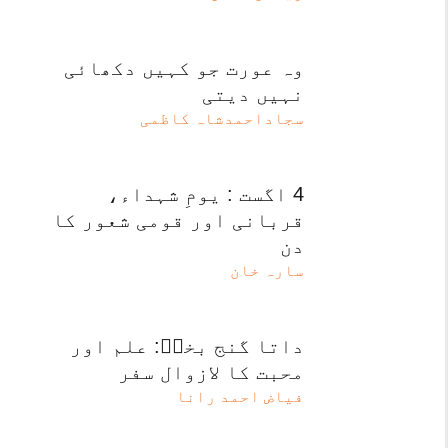
وہ عورت جو کہیں دکھائی
نہیں دیتی
سجاداحمدشاہ کاظمی
4 اگست : یومِ شہداء،
قربانی اور قومی شعور کا
دن
سارہ خان
داتا گنج بخشؒ: علم اور
محبت کا لازوال سفر
فیاض احمد رانا