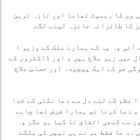
ی وی کا ریموٹ تھاما اور تازہ ترین
 کا طائرانہ جائزہ لینے لگے
آئی وہ یہ کے ہمارے ملک کے وزیر ا
 میں زیر علاج ہیں ، اور ڈاکٹروں کے
گی جو کے ایک پیچیدہ اور حساس علاج
ا عظم کے لئے دل سے دعا نکلی کے خدا
، دعا کرنا تو ہمارا فرض تھا چاہے
 سے کبھی اتفاق نا کیا ہو مگر وہ
. د عا فقط ہم نے ہی نہیں کی بلکے