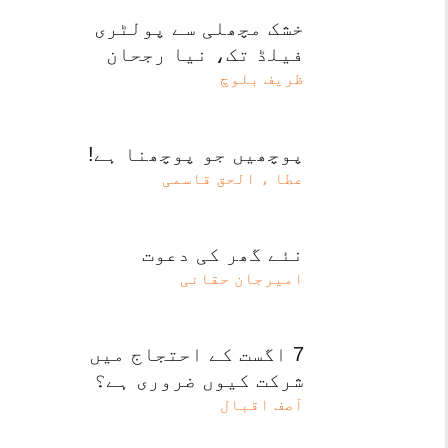
خشک مچھلی سے پولٹری
فیلڈ تک، نیا رجحان
ظریف بلوچ
پوچھیں جو پوچھنا ہے!
عطا ء الحق قاسمی
نئے گھر کی دعوت
امیرجان حقانی
7 اگست کے احتجاج میں
شرکت کیوں ضروری ہے؟
آصف اقبال