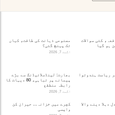
قعہ، کئی سوالات
مصنوعی ذہانت کی طاقت، کہاں
 ہو گیا
تک پہنچ گئی؟
اگست 7, 2026
ر ریاست ہندوتوا
بھارت: لینڈسلائیڈنگ سے بڑے
پیمانے پر تباہی، 80 دیہات کا
رابطہ منطقع
اگست 7, 2026
 دہلا دینے والا
کچرے میں خزانہ… حیران کن
واپسی