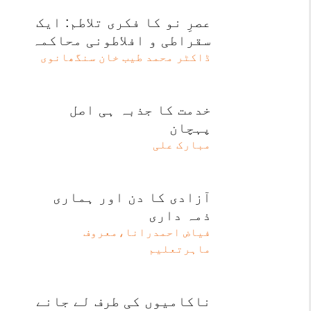
عصرِ نو کا فکری تلاطم: ایک
سقراطی و افلاطونی محاکمہ
ڈاکٹر محمد طیب خان سنگھانوی
خدمت کا جذبہ ہی اصل
پہچان
مبارک علی
آزادی کا دن اور ہماری
ذمہ داری
فیاض احمدرانا،معروف
ماہرتعلیم
ناکامیوں کی طرف لے جانے