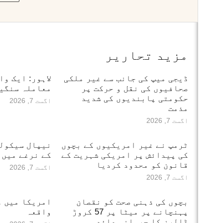
مزید تحاریر
ڈیجی میپ کی جانب سے غیر ملکی
لاہور: ایک وا
صحافیوں کی نقل و حرکت پر
معاملہ سنگین
حکومتی پابندیوں کی شدید
اگست 7, 2026
مذمت
اگست 7, 2026
ٹرمپ نے غیر امریکیوں کے بچوں
نیپال سیکول
کی پیدائش پر امریکی شہریت کے
کے نرغے میں
قانون کو محدود کردیا
اگست 7, 2026
اگست 7, 2026
بچوں کی ذہنی صحت کو نقصان
امریکا میں دل
پہنچانے پر میٹا پر 57 کروڑ
واقعہ
ڈالرز کا جرمانہ عائد