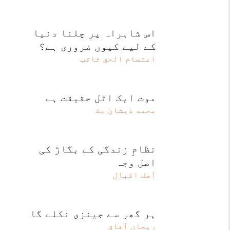
اس شاہراہ پر چلنا دنیا
کے لیے کیوں ضروری ہے؟
اعتصام الحق ثاقب
موت ایک اٹل حقیقت ہے
محمد ذیشان بٹ
نظامِ زندگی کے بگاڑ کی
اصل وجہ
آصف اقبال
ہر گھر سے جینزی نکلے گا
ریحان آفاق