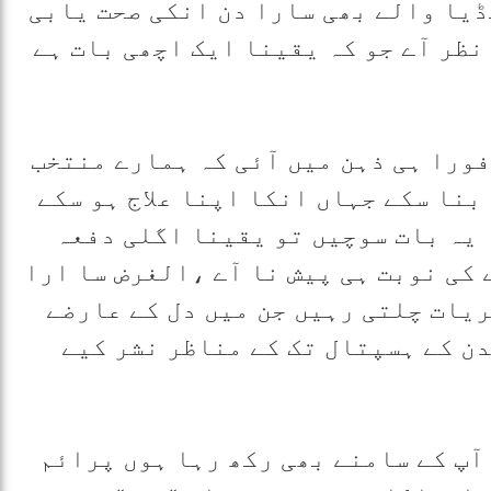
یا والے بھی سارا دن انکی صحت یابی
نظر آے جو کہ یقینا ایک اچھی بات ہے
فورا ہی ذہن میں آئی کہ ہمارے منتخب
نا سکے جہاں انکا اپنا علاج ہو سکے
 یہ بات سوچیں تو یقینا اگلی دفعہ
 کی نوبت ہی پیش نا آے ،الغرض سا ارا
ریات چلتی رہیں جن میں دل کے عارضے
دن کے ہسپتال تک کے مناظر نشر کیے
آپ کے سامنے بھی رکھ رہا ہوں پرائم