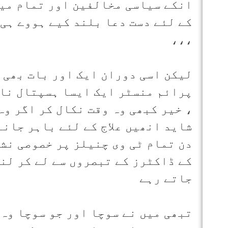
انکے سیاسی مخالفین اور تمام میڈ
کے لئے دست دعا بلند کیے ہووے ہی 
،،،
لیکن اسی دوران ایک اور بات بھی 
پرائم منسٹر ایک ایسا ہسپتال نا ب
، خیر کبھی وہ وقت نکال کر اگر وہ
شاید انھیں علاج کے لئے باہر جانے
دن تمام ٹی وی چنیلز پر خصوصی نش
کے ڈاکٹرز کے تبصروں سے لے کر لن
جاتے رہے
تبھی میں نے سوچا اور جو سوچا وہ 