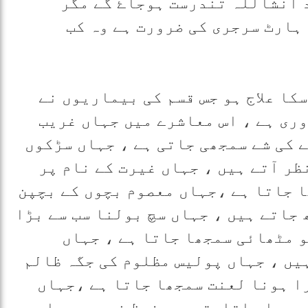
 انشاللہ تندرست ہوجاۓ گے مگر
ہارٹ سرجری کی ضرورت ہے وہ کب
کا علاج ہو جس قسم کی بیماریوں نے
وری ہے ، اس معاشرے میں جہاں غریب
 کی شے سمجھی جاتی ہے ، جہاں سڑکوں
ظر آتے ہیں ، جہاں غیرت کے نام پر
ا جاتا ہے ،جہاں معصوم بچوں کے بچپن
جاتے ہیں ، جہاں سچ بولنا سب سے بڑا
و مٹھائی سمجھا جاتا ہے ، جہاں
یں ، جہاں پولیس مظلوم کی جگہ ظالم
ا ہونا لعنت سمجھا جاتا ہے ،جہاں
 ،جہاں اقلیتیں محفوظ نہیں ،جہاں