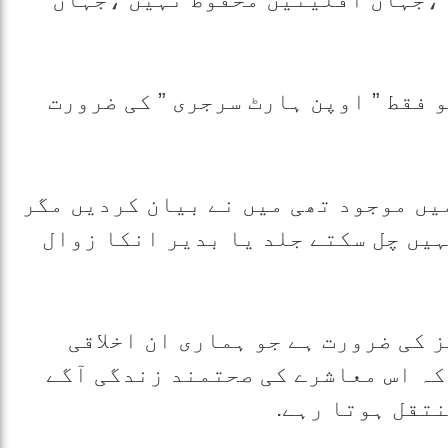
 فقط ” اوپن ہارٹ سرجری ” کی ضرورت
یں موجود تھی میں نے بیان کردیں مگر
ہیں چل سکتے جلد یا بدیر انکا زوال
 کی ضرورت ہے جو ہماری ان اخلاقی
ہ اس معاشرے کی صحتمند زندگی آگے
نتقل ہوتا رہے.