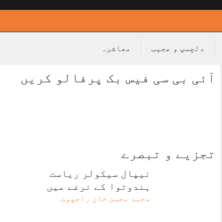
دلچسپ و عجیب
معاشرہ
آئی بی سی فیس بک پرفالو کریں
تجزیے و تبصرے
نیپال سیکولر ریاست
ہندوتوا کے نرغے میں
محمد محسن خان راجپوت