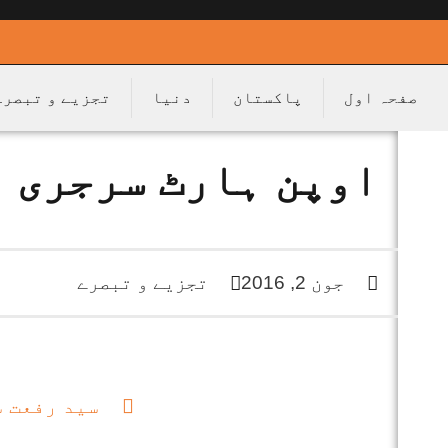
صفحہ اول
پاکستان
دنیا
تجزیے و تبصرے
اوپن ہارٹ سرجری
جون 2, 2016
تجزیے و تبصرے
سید رفعت 