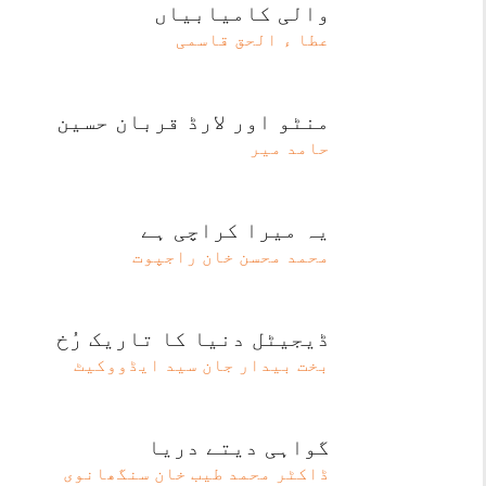
والی کامیابیاں
عطا ء الحق قاسمی
منٹو اور لارڈ قربان حسین
حامد میر
یہ میرا کراچی ہے
محمد محسن خان راجپوت
ڈیجیٹل دنیا کا تاریک رُخ
بخت بیدار جان سید ایڈووکیٹ
گواہی دیتے دریا
ڈاکٹر محمد طیب خان سنگھانوی