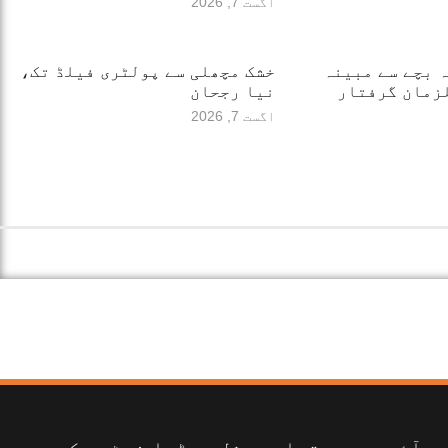
اگست 7, 2026
12 سالہ بچے سے مبینہ
خشک مچھلی سے پولٹری فیلڈ تک،
نیا رجحان
اگست 7, 2026
آئی بی سی تمام سوشل میڈیا نیٹ ورکس پر