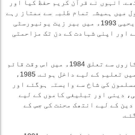
ھے. انہوں نے قرآن کریم حفظ کیا اور
ل میں ہمیشہ تمام طلبہ سے ممتاز رہے
اور پہلی پوزیشن حاصل کرتے رہے. یحیی 1993ء میں بیر زیت یونیورسٹی
 اور اپنی شہادت کے دن تک مزاحمتی
یحیی عیاش کا اسلام پسند مزاحمت کاروں سے تعلق 1984ء میں اس وقت قائم
ہوا جب یحیی بیر زیت یونیورسٹی میں تعلیم کے لیے داخل ہوئے. 1985ء
سلمون کی شاخ سے وابستہ ہوگئے اور
ی، دینی اور تبلیغی کاموں کے لیے
دین کے لیے انتھک محنت کی جس کے
ئے.