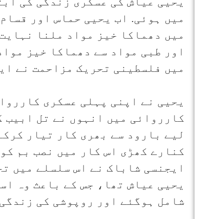
میں ہوئی. اب یحیی حماس اور قسام 
میں دھماکا خیز مواد ملنا نہایت 
اور طبی مواد سے دھماکا خیز مواد 
میں فلسطینی تحریک مزاحمت نے ایک
کارروائی میں انہوں نے تل ابیب ک
لیے بارود سے بھری کار تیار کرکے
کنارے کھڑی اس کار میں نصب بم کو
ایجنسی شاباک نے اس سلسلے میں تح
یحیی عیاش تھا، جس کے باعث وہ اس
شامل ہوگئے اور روپوشی کی زندگی 