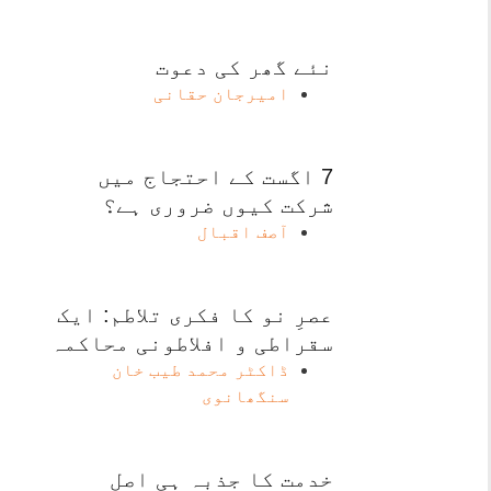
نئے گھر کی دعوت
امیرجان حقانی
7 اگست کے احتجاج میں
شرکت کیوں ضروری ہے؟
آصف اقبال
عصرِ نو کا فکری تلاطم: ایک
سقراطی و افلاطونی محاکمہ
ڈاکٹر محمد طیب خان
سنگھانوی
خدمت کا جذبہ ہی اصل