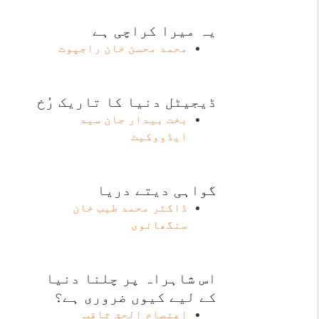
یہ میرا کراچی ہے
محمد محسن خان راجپوت
ڈیجیٹل دنیا کا تاریک رُخ
بخت بیدار جان سید
ایڈووکیٹ
گواہی دیتے دریا
ڈاکٹر محمد طیب خان
سنگھانوی
اس شاہراہ پر چلنا دنیا
کے لیے کیوں ضروری ہے؟
اعتصام الحق ثاقب