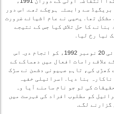
یحیی عیاش کی عسکری زندگی کی ابتدا انتفاضہ اولی کے دوران 1991ء
بریگیڈ سے وابستہ ہوچکے تھے. اس دور
مشکل تھا. یحیی نے عام اشیائے ضرورت
بنانے کا حل تلاش کیا جس کے نتیجے
 نیا رخ لیا.
یحیی نے اپنی پہلی عسکری کارروائی 20 نومبر 1992ء کو انجام دی. اس
ے علاقے رامات افعال میں دھماکے کے
 کھڑی کی، تاہم صہیونی دشمن نے سڑک
 ناکارہ بنا دیا. اسرائیلی خفیہ
قیقات کی تو جو نام سامنے آیا وہ
رائیل کو مطلوب افراد کی فہرست میں
گزارنے لگے.