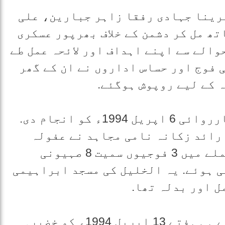
 دیرینا جہادی رفقا زاہر جبارین، علی
ھ مل کر دشمن کے خلاف بھرپور عسکری
والے سے اپنے اہداف اور لائحہ عمل طے
میں اسرائیلی فوج اور حساس اداروں نے ان کے گھر
ہ کے لیے روپوش ہوگئے.
یحیی عیاش نے پہلی بڑی کامیاب کارروائی 6 اپریل 1994ء کو انجام دی.
 رائد زکانہ نامی مجاہد نے عفولہ
شہر کے ایک بس اسٹاپ پر کیا. اس حملے میں 3 فوجیوں سمیت 8 صہیونی
ے، جب کہ کم از کم 300 زخمی ہوئے. یہ الخلیل کی مسجد ابراہیمی
ل اور بدلہ تھا.
عیاش نے دوسری بڑی کارروائی اگلے ہی ہفتے 13 اپریل 1994ء کو خضیرہ