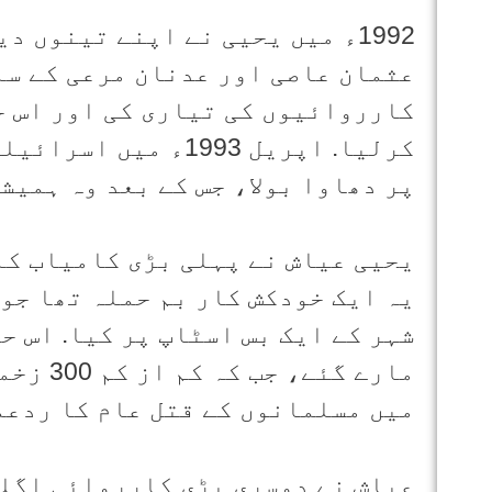
1992ء میں یحیی نے اپنے تینوں
عثمان عاصی اور عدنان مرعی کے سات
کارروائیوں کی تیاری کی اور اس ح
کرلیا. اپریل 1993ء 
پر دھاوا بولا، جس کے بعد وہ ہمیش
یہ ایک خودکش کار بم حملہ تھا جو
مارے گئ
میں مسلمانوں کے قتل عام کا ردعم