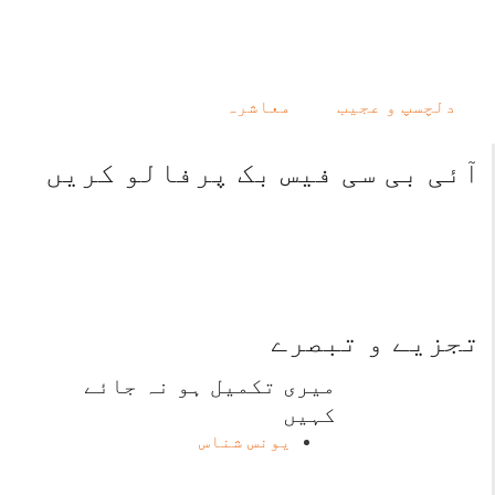
دلچسپ و عجیب
معاشرہ
آئی بی سی فیس بک پرفالو کریں
تجزیے و تبصرے
میری تکمیل ہو نہ جائے
کہیں
یونس شناس