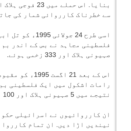
سے خطرناک کارروائی شمار کی جاتی
اسی طرح 24 جولائ
صہیونی ہلاک اور 333 زخمی ہوئے.
اس کے بعد 21 اگ
رامات اشکول میں ایک فلسطینی بم 
نتیجے میں 5 صہیونی ہلاک اور 100 دیگر زخمی ہوئے.
ان کارروائیوں نے اسرائیلی حکوم
نیندیں اڑا دیں. ان تمام کارروائ