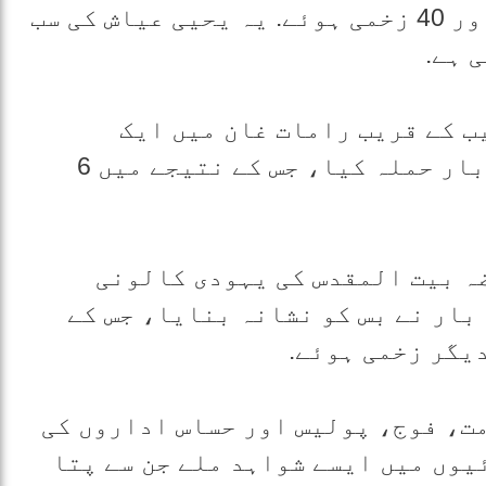
بنایا. اس حملے میں 23 فوجی ہلاک اور 40 زخمی ہوئے. یہ یحیی عیاش کی سب
 ہے.
ی 1995ء کو تل ابیب کے قریب رامات غان میں ایک
فلسطینی مجاہد نے بس کے اندر بم بار حملہ کیا، جس کے نتیجے میں 6
ست 1995ء کو مقبوضہ بیت المقدس کی یہودی کالونی
بار نے بس کو نشانہ بنایا، جس کے
ت، فوج، پولیس اور حساس اداروں کی
یوں میں ایسے شواہد ملے جن سے پتا