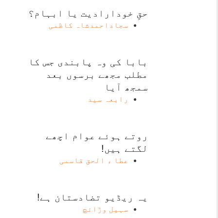
حقِ خودارادیت یا ابہام؟
سجاداحمدشاہ کاظمی
بابا کی وہ پابندی جس کا
مطلب مجھے برسوں بعد
سمجھ آیا
رابعہ سید
روتے ہوئے عوام اچھے
لگتے ہیں!
عطا ء الحق قاسمی
یہ ریڈیو تضادستان ہے!
سہیل وڑائچ