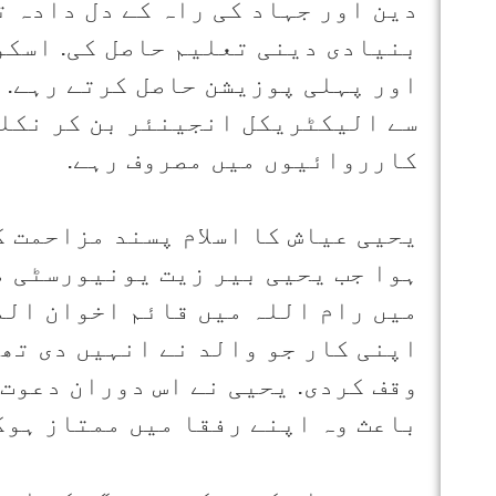
دین اور جہاد کی راہ کے دل دادہ ت
بنیادی دینی تعلیم حاصل کی. اسکو
سے الیکٹریکل انجینئر بن کر نکلے
کارروائیوں میں مصروف رہے.
میں رام اللہ میں قائم اخوان الم
اپنی کار جو والد نے انہیں دی تھ
وقف کردی. یحیی نے اس دوران دعوت 
باعث وہ اپنے رفقا میں ممتاز ہوگ