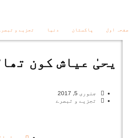
صفحہ اول
پاکستان
دنیا
تجزیے و تبصرے
یحیٰ عیاش کون تھا؟
جنوری 5, 2017
تجزیے و تبصرے
عبادال