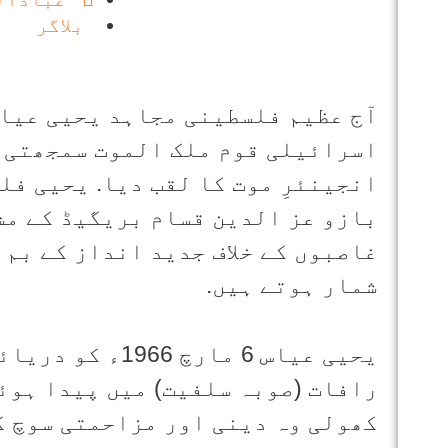
بلاگر
آج عظیم فلسطینی مجاہد یحیی عیاش
اسرائیلی قوم ملک الموت سمجھتی ت
انجینئرِ موت کا لقب دیا. یحیی ف
بازو عز الدین قسام بریگیڈ کے مش
غاصبوں کے خلاف جدید انداز کے بم
شمار ہوتے ہیں.
یحیی عیاس 6 مارچ
رافات (صوبہ سلفیت) میں پیدا ہوئ
کھولی وہ دینی اور مزاحمتی سوچ ک