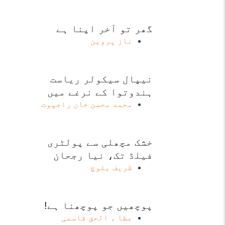
گھر تو آخر اپنا ہے
ناز پروین
نیپال سیکولر ریاست
ہندوتوا کے نرغے میں
محمد محسن خان راجپوت
خشک مچھلی سے پولٹری
فیلڈ تک، نیا رجحان
ظریف بلوچ
پوچھیں جو پوچھنا ہے!
عطا ء الحق قاسمی