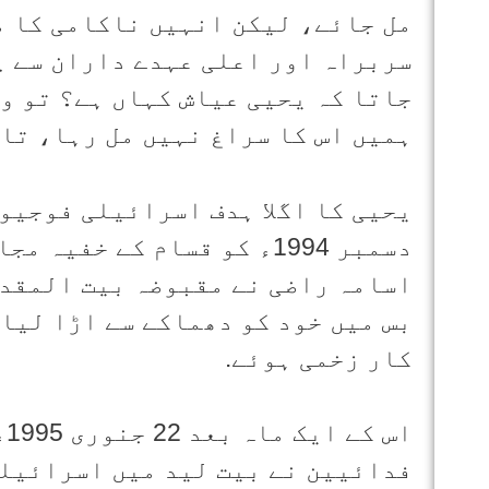
مل جائے، لیکن انہیں ناکامی کا م
سربراہ اور اعلی عہدے داران سے پ
جاتا کہ یحیی عیاش کہاں ہے؟ تو و
ہمیں اس کا سراغ نہیں مل رہا، تاہ
دسمبر 1994ء کو قسام کے خف
اسامہ راضی نے مقبوضہ بیت المقدس
کار زخمی ہوئے.
فدائیین نے بیت لید میں اسرائیلی