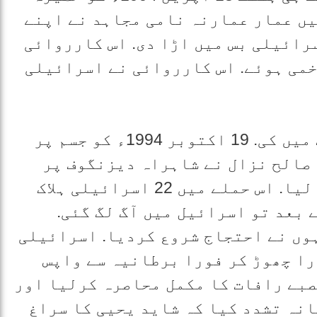
یں عمار عمارنہ نامی مجاہد نے اپنے
رائیلی بس میں اڑا دی. اس کارروائی
ں زخمی ہوئے. اس کارروائی نے اسرائیلی
یحیی نے تیسری کارروائی تل ابیب میں کی. 19 اکتوبر 1994ء کو جسم پر
صالح نزال نے شاہراہ دیزنگوف پر
ایک بس میں خود کو دھماکے سے اڑا لیا. اس حملے میں 22 اسرائیلی ہلاک
 کے بعد تو اسرائیل میں آگ لگ گئی.
وں نے احتجاج شروع کردیا. اسرائیلی
ا چھوڑ کر فورا برطانیہ سے واپس
صبے رافات کا مکمل محاصرہ کرلیا اور
نہ تشدد کیا کہ شاید یحیی کا سراغ