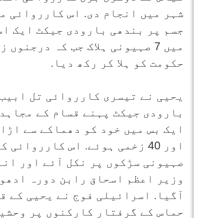
شہر میں انجام دی. اس کارروائی م
جسم پر بندھی بارودی جیکٹ ایک اس
میں 7 صہیونی ہلاک جب کہ درجنو
حکومت کو ہلا کر رکھ دیا.
بارودی جیکٹ پہنے قسام کے مجاہد 
اور 40 زخمی ہوئے. اس کارروائی
صہیونی سڑکوں پر نکل آئے اور انہ
وزیر اعظم اسحاق رابن دورہ ادھور
آگیا. اسرائیلی فوج نے یحیی کے ق
حماس کے گرفتار کارکنوں پر وحشیا