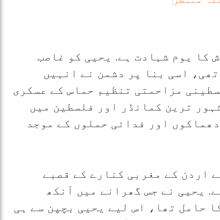
 کا یوم شہادت ہے. یحیی کو غاصب
ھی، اسی بنا پر دشمن نے انہیں
لسطینی مزاحمتی تنظیم حماس کے عسکری
ہور ترین کمانڈر اور فلسطین میں
 دھماکوں اور فدائی حملوں کے موجد
 1966ء کو دریائے اردن کے مغربی کنارے کے قصبے
ے. یحیی نے جس گھرانے میں آنکھ
ا حامل تھا، اس لیے یحیی بچپن سے ہی