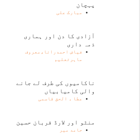
پہچان
مبارک علی
آزادی کا دن اور ہماری
ذمہ داری
فیاض احمدرانا،معروف
ماہرتعلیم
ناکامیوں کی طرف لے جانے
والی کامیابیاں
عطا ء الحق قاسمی
منٹو اور لارڈ قربان حسین
حامد میر