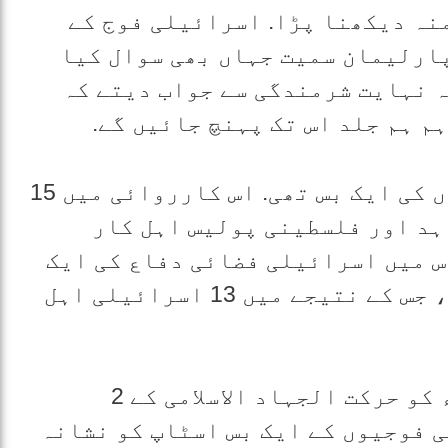
نہ دیکھنا پڑا. اسرائیلی فوج کے
ارلیمان سمیت جہاں بھی سوال کیا
ہ نہایت شرمندگی سے جواب دیتے کہ
م ہم جلد اس تک پہنچ جائیں گے.
یحیی کا اگلا ہدف اسرائیلی فوجیوں کی ایک بس تھی. اس کارروائی میں 15
یہ مجاہد اور فلسطینی پولیس اہل کار
 میں اسرائیلی فضائی دفاع کی ایک
بس میں خود کو دھماکے سے اڑا لیا، جس کے نتیجے میں 13 اسرائیلی اہل
اس کے ایک ماہ بعد 22 جنوری 1995ء کو حرکت الجہاد الاسلامی کے 2
 فوجیوں کے ایک بس اسٹاپ کو نشانہ