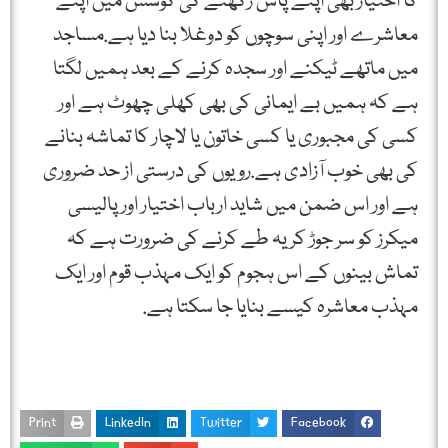
کا اختیار بھی اپنے پاس رکھنے کی کوشش میں اپنے
معاشرے اور اپنی سوچوں کو دوغلا بنا دیا ہے.مساجد
میں ماتھے ٹیکنے اور سجدہ کرنے کے بعد ہمیں لگتا
ہے کہ ہمیں بے ایمانی کی بھی کھلی چھوٹ ہے اور
کسی کی مجبوری یا کسی خاتون یا لاچار کا تماشہ بنانے
کی بھی خوب آزادی ہے.رویوں کی درستی از حد ضروری
ہے اور اس ضمن میں شاید ارباب اختیار اور پالیسی
میکرز کو سر جوڑ کر یہ طے کرنے کی ضرورت ہے کہ
تماش بینوں کے اس ہجوم کو ایک مہذب قوم اور ایک
مہذب معاشرہ کیسے بنایا جا سکتا ہے.
Print
LinkedIn
Twitter
Facebook