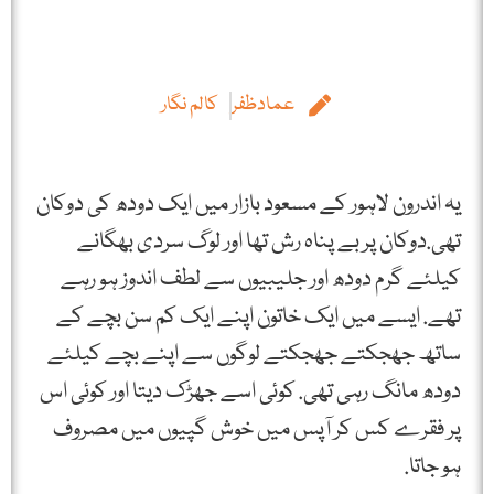
عمادظفر
کالم نگار
یہ اندرون لاہور کے مسعود بازار میں ایک دودھ کی دوکان
تھی.دوکان پر بے پناہ رش تھا اور لوگ سردی بھگانے
کیلئے گرم دودھ اور جلیبیوں سے لطف اندوز ہو رہے
تھے. ایسے میں ایک خاتون اپنے ایک کم سن بچے کے
ساتھ جھجکتے جھجکتے لوگوں سے اپنے بچے کیلئے
دودھ مانگ رہی تھی. کوئی اسے جھڑک دیتا اور کوئی اس
پر فقرے کس کر آپس میں خوش گپیوں میں مصروف
ہو جاتا.