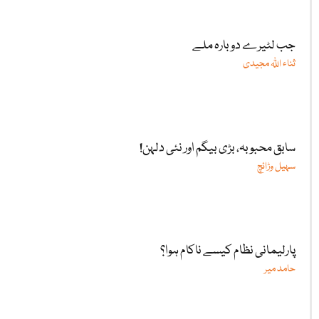
جب لٹیرے دوبارہ ملے
ثناء اللّٰہ مجیدی
سابق محبوبہ، بڑی بیگم اور نئی دلہن!
سہیل وڑائچ
پارلیمانی نظام کیسے ناکام ہوا؟
حامد میر