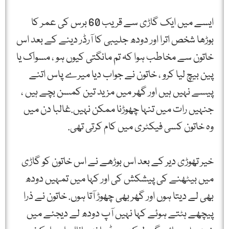
ایسے میں ایک گاڑی سے قریب 60 برس کی عمر کا
بوڑھا شخص اترا اور دودھ جلیبی کا آرڈر دینے کے بعد اس
خاتون سے مخاطب ہوا کہ تم مانگتی کیوں ہو ، مسواک یا
پین بیچ لیا کرو ، خاتون نے جواب دیا میرے پاس اتنے
پیسے نہیں ہیں اور گھر میں مزید تین کمسن بچے ہیں ،
جنہیں رات میں تنہا چھوڑنا ممکن نہیں.غالبا دن میں
وہ خاتون کسی فیکٹری میں کام کرتی تھی.
خیر تھوڑی دیر کے بعد اس بوڑھے نے اس خاتون کو گاڑی
میں بیٹھنے کی پیشکش کی اور کہا میں تمہیں دودھ
بھی لے دیتا ہوں اور گھر بھی چھوڑ آتا ہوں. خاتون نے ذرا
پیچھے ہٹتے ہوئے کہا نہیں آپ دودھ لے دیجئے میں