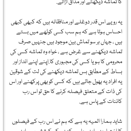
کا تماشہ دیکھتے اور مذاق اڑاتے.
یہ رویے اس قدر دوغلے اور منافقانہ ہیں کہ کبھی کبھی
احساس ہوتا ہے کہ ہم سب کسی کوٹھے میں بستے
ہیں ، جہاں ہر سو تماش بین موجود ہیں جنہیں صرف
تماشہ دیکھنے سے غرض ہے ، خواہ وہ تماشہ کسی کی
محرومی کا ہو یا کسی کی مجبوری کا.اپنے اپنے انداز اور
بساط کے مطابق بس تماشہ دیکھنے کی لت کے شوقین
یہ افراد یہ بھول جاتے ہیں کہ کسی کو بھی پرکھنے اور اس
کی ذات کے متعلق فیصلہ کرنے کا حق تو اس رب
کائنات کے پاس ہے.
شاید ہمارا المیہ یہ ہے کہ ہم نے اس رب کے فیصلوں