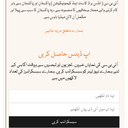
آئی بی سی ( انڈس براڈ کاسٹ اینڈ کیمونیکیشن ) پاکستان اور پاکستان سے باہر
کام کرنے والے ممتاز صحافیوں کا منصوبہ ہے ۔ یہ پاکستان کا سب سے پہلا اور
مکمل آن لائن میڈیا ہاوس ہے .
ہمارے متعلق مزید جانیے
اپ ڈیٹس حاصل کریں
آئی بی سی کی نمایاں خبروں ، تجزیوں اور تبصروں سے بروقت اگاہی کے
لئے ہمارے نیوز لیٹر کو سبسکرائب کریں. ہمارے سبسکرائبرز کی تعداد
لاکھوں میں ہے
سبسکرائب کریں