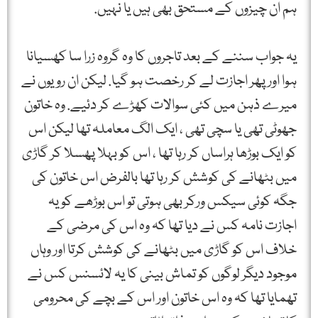
ہم ان چیزوں کے مستحق بھی ہیں یا نہیں.
یہ جواب سننے کے بعد تاجروں کا وہ گروہ زرا سا کھسیانا
ہوا اور پھر اجازت لے کر رخصت ہو گیا. لیکن ان رویوں نے
میرے ذہن میں کئی سوالات کھڑے کر دئیے. وہ خاتون
جھوٹی تھی یا سچی تھی ، ایک الگ معاملہ تھا لیکن اس
کو ایک بوڑھا ہراساں کر رہا تھا ، اس کو بہلا پھسلا کر گاڑی
میں بٹھانے کی کوشش کر رہا تھا بالفرض اس خاتون کی
جگہ کوئی سیکس ورکر بھی ہوتی تو اس بوڑھے کو یہ
اجازت نامہ کس نے دیا تھا کہ وہ اس کی مرضی کے
خلاف اس کو گاڑی میں بٹھانے کی کوشش کرتا اور وہاں
موجود دیگر لوگوں کو تماش بینی کا یہ لائسنس کس نے
تھمایا تھا کہ وہ اس خاتون اور اس کے بچے کی محرومی