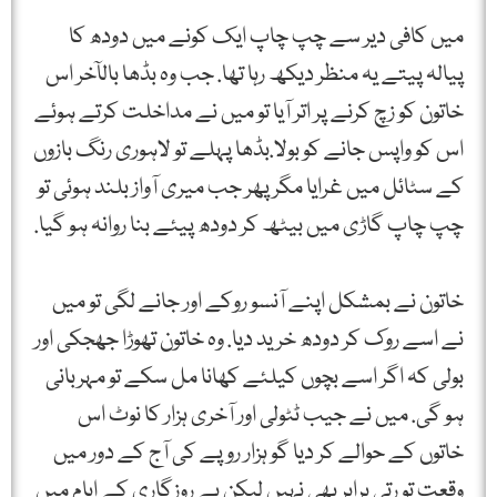
میں کافی دیر سے چپ چاپ ایک کونے میں دودھ کا
پیالہ پیتے یہ منظر دیکھ رہا تھا. جب وہ بڈھا بالآخر اس
خاتون کو زچ کرنے پر اتر آیا تو میں نے مداخلت کرتے ہوئے
اس کو واپس جانے کو بولا.بڈھا پہلے تو لاہوری رنگ بازوں
کے سٹائل میں غرایا مگر پھر جب میری آواز بلند ہوئی تو
چپ چاپ گاڑی میں بیٹھ کر دودھ پیئے بنا روانہ ہو گیا.
خاتون نے بمشکل اپنے آنسو روکے اور جانے لگی تو میں
نے اسے روک کر دودھ خرید دیا. وہ خاتون تھوڑا جھجکی اور
بولی کہ اگر اسے بچوں کیلئے کھانا مل سکے تو مہربانی
ہو گی. میں نے جیب ٹٹولی اور آخری ہزار کا نوٹ اس
خاتوں کے حوالے کر دیا گو ہزار روپے کی آج کے دور میں
وقعت تو رتی برابر بھی نہیں لیکن بے روزگاری کے ایام میں