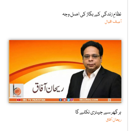
نظامِ زندگی کے بگاڑ کی اصل وجہ
آصف اقبال
ہر گھر سے جینزی نکلے گا
ریحان آفاق