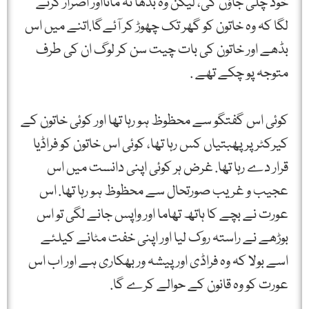
خود چلی جاؤں گی، لیکن وہ بڈھا نہ مانااور اصرار کرنے
لگا کہ وہ خاتون کو گھر تک چھوڑ کر آئےگا.اتنے میں اس
بڈھے اور خاتون کی بات چیت سن کر لوگ ان کی طرف
متوجہ پو چکے تھے .
کوئی اس گفتگو سے محظوظ ہو رہا تھا اور کوئی خاتون کے
کیرکٹر پر پھبتیاں کس رہا تھا، کوئی اس خاتون کو فراڈیا
قرار دے رہا تھا. غرض ہر کوئی اپنی دانست میں اس
عجیب و غریب صورتحال سے محظوظ ہو رہا تھا. اس
عورت نے بچے کا ہاتھ تھاما اور واپس جانے لگی تو اس
بوڑھے نے راستہ روک لیا اور اپنی خفت مٹانے کیلئے
اسے بولا کہ وہ فراڈی اور پیشہ ور بھکاری ہے اور اب اس
عورت کو وہ قانون کے حوالے کرے گا.