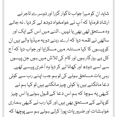
شاید ان کو میرا جواب ناگوار گزرا اور دوسرے تاجر نے
ارشاد فرمایا کہ آپ نے خوامخواہ دودھ لے کر دیا ، نہ جانے
وہ مستحق تھی بھی یا نہیں ، اتنے میں اس کے ایک اور
ساتھی نے لقمہ دیا کہ ارے رہنے دو یہ میڈیا والے ہیں ان
کو پیسوں کا کیا مسئلہ. میں مسکرایا اور جواب دیا کہ آج
کل بے روزگار ہوں اور کام کی تلاش میں ہوں جن پیسوں
سے اسے دودھ اور کھانا لے کر دیا وہ آخری پیسے تھے.
رہی بات مستحق ہونے کی تو ہم جب اپنے رب سے کوئی
دعا مانگتے ہیں یا کوئی چیز مانگتے ہیں تو کیا ہم نے
کبھی یہ سوچا کہ ہم اس دعا کے قبول ہونے یا اس چیز
کو پانے کے مستحق بھی ہیں.اور کیا رب نے کبھی ہماری
خواہشات اور ضروریات پورا کرتے ہوئے ہم سے پوچھا کہ