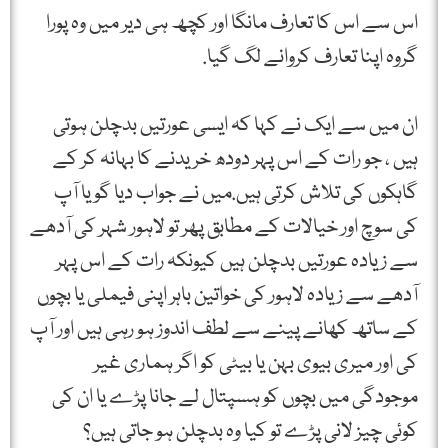
اس سے اس کا تعارف مانگا اور کچھ ہی دیر میں وہ پورا
گروہ اپنا تعارف کروانے لگ گیا.
ان میں سے ایک نے کہا کہ ایسی عورتیں بدچلن ہوتی
ہیں ، جو رات کے اس پہر دودھ خریدنے کا بہانہ کر کے
گاہکوں کی تلاش کرتی ہیں.میں نے جواب دیا گویا آپ
کی سوچ اور خیالات کے مطابق پھر تو لاہور شہر کی آدھے
سے زیادہ عورتیں بدچلن ہیں کیونکہ رات کے اس پہر
آدھے سے زیادہ لاہور کی خواتین باہر اپنی فیملی یا بچوں
کے ساتھ کھانے پینے سے لطف اندوز ہو رہی ہیں اور آپ
کی اور میری بیوی بہن یا بیٹی کو اگر ہماری غیر
موجودگی میں بچوں کو ہسپتال لے جانا پڑے یا ان کی
کوئی چیز لانی پڑے تو کیا وہ بدچلن ہو جاتی ہیں؟