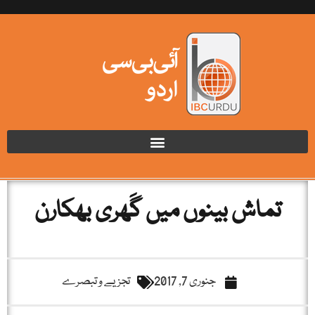
تماش بینوں میں گَھری بھکارن
جنوری 7, 2017
تجزیے و تبصرے