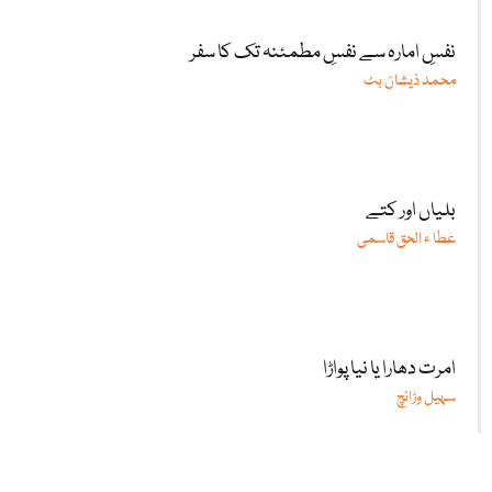
نفسِ امارہ سے نفسِ مطمئنہ تک کا سفر
محمد ذیشان بٹ
بلیاں اور کتے
عطا ء الحق قاسمی
امرت دھارا یا نیا پواڑا
سہیل وڑائچ