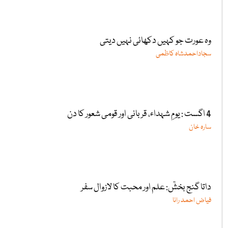
وہ عورت جو کہیں دکھائی نہیں دیتی
سجاداحمدشاہ کاظمی
4 اگست : یومِ شہداء، قربانی اور قومی شعور کا دن
سارہ خان
داتا گنج بخشؒ: علم اور محبت کا لازوال سفر
فیاض احمد رانا