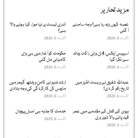
مزید تحاریر
غصہ کیوں بڑھ رہا ہے؟ وجہ سامنے
انٹری ٹیسٹ پر نیا موڑ، کیا ہونے والا
آ گئی
ہے؟
اگست 6, 2026
اگست 6, 2026
اسپیس ایکس: 4 ٹن وزنی راکٹ چاند
حکومت کو آغاز میں ہی بڑی
سے ٹکرا گیا
کامیابی مل گئی
اگست 6, 2026
اگست 6, 2026
عبداللّٰہ شفیق نے ویسٹ انڈیز میں
ارشد ندیم نے کامن ویلتھ گیمز میں
تاریخ رقم کر دی!
مایوس کن کارکردگی کی وجہ بتادی
اگست 6, 2026
اگست 6, 2026
بیوی کے قتل کے مقدمے میں عمر
خدمت کا جذبہ ہی اصل پہچان
قید پانے والا شوہر بری
اگست 6, 2026
اگست 6, 2026