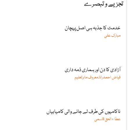
تجزیے و تبصرے
خدمت کا جذبہ ہی اصل پہچان
مبارک علی
آزادی کا دن اور ہماری ذمہ داری
فیاض احمدرانا،معروف ماہرتعلیم
ناکامیوں کی طرف لے جانے والی کامیابیاں
عطا ء الحق قاسمی