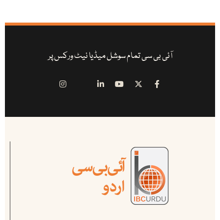
آئی بی سی تمام سوشل میڈیا نیٹ ورکس پر