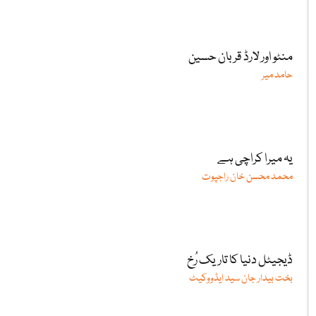
منٹو اور لارڈ قربان حسین
حامد میر
یہ میرا کراچی ہے
محمد محسن خان راجپوت
ڈیجیٹل دنیا کا تاریک رُخ
بخت بیدار جان سید ایڈووکیٹ