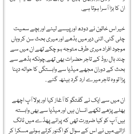
ان کا بڑا آسرا ہوتا ہے.
خیر اس خاتون نے دودھ اور پیسے لیئے اور بچے سمیت
چلی گئی. اتنی دیر میں بڈھے اور میری بحث سن کر وہاں
موجود افراد میری طرف متوجہ ہو چکے تھے ان میں سے
چند ہال روڈ کے تاجر حضرات بھی تھے.چونکہ بڈھے سے
بحث کے دوران مجھے میڈیا سے وابستگی کا حوالہ دینا
پڑا تو وہ تاجر میرے ارد گرد بیٹھ گئے .
ان میں سے ایک نے گفتگو کا آغاز کیا اور بولا آپ اچھے
بھلے پڑھے لکھے انسان ہیں اور میڈیا سے بھی وابستہ
ہیں آپ کو کیا ضرورت تھی کہ پرائے پھڈے میں ٹانگ
اڑاتے.میں نے اس کے سوال کو اگنور کرتے ہوئے مسکرا کر