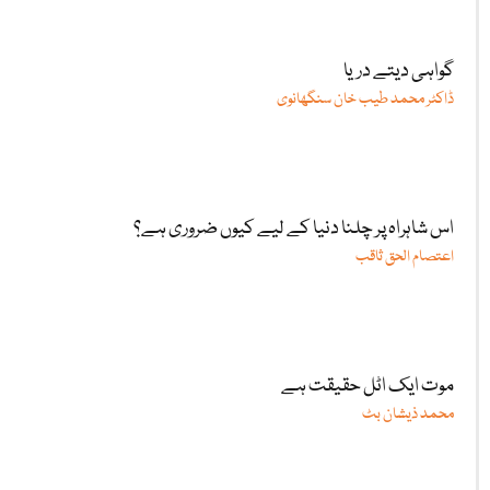
گواہی دیتے دریا
ڈاکٹر محمد طیب خان سنگھانوی
اس شاہراہ پر چلنا دنیا کے لیے کیوں ضروری ہے؟
اعتصام الحق ثاقب
موت ایک اٹل حقیقت ہے
محمد ذیشان بٹ