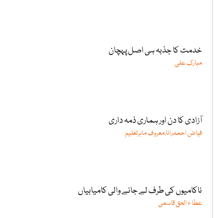
خدمت کا جذبہ ہی اصل پہچان
مبارک علی
آزادی کا دن اور ہماری ذمہ داری
فیاض احمدرانا،معروف ماہرتعلیم
ناکامیوں کی طرف لے جانے والی کامیابیاں
عطا ء الحق قاسمی