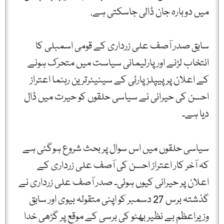
میں دوبارہ جان ڈالی جاسکتی ہے.
سابق صدر آصف علی زرداری کے قومی اسمبلی کا
انتخاب لڑنے اور پارلیمانی سیاست میں متحرک ہونے
کے اعلان پر پیپلز پارٹی کے سینیئرترین رہنما اعتراز
احسن کی حیرانی نے سیاسی حلقوں کو حیرت میں ڈال
دیا ہے۔
سیاسی حلقوں میں اس سوال پر بحث شروع ہوگئی ہے
کہ آخر کار اعتراز احسن کی آصف علی زرداری کے
اعلان پر حیرانی کیوں ہوئی۔ صدر آصف علی زرداری نے
گذشتہ برس 27 دسمبر کو اپنی متقولہ بیوی اور سابق
وزیراعظم بے نظیر بھٹو کی برسی کے موقع پر گڑھی خدا