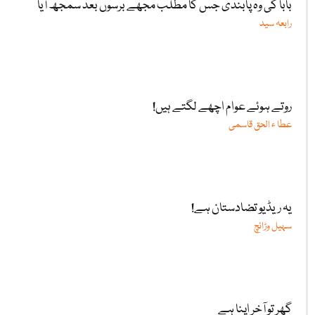
بابا کی وہ پابندی جس کا مطلب مجھے برسوں بعد سمجھ آیا
رابعہ سید
روتے ہوئے عوام اچھے لگتے ہیں!
عطا ء الحق قاسمی
یہ ریڈیو تضادستان ہے!
سہیل وڑائچ
گھر تو آخر اپنا ہے