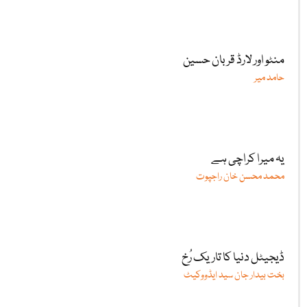
منٹو اور لارڈ قربان حسین
حامد میر
یہ میرا کراچی ہے
محمد محسن خان راجپوت
ڈیجیٹل دنیا کا تاریک رُخ
بخت بیدار جان سید ایڈووکیٹ