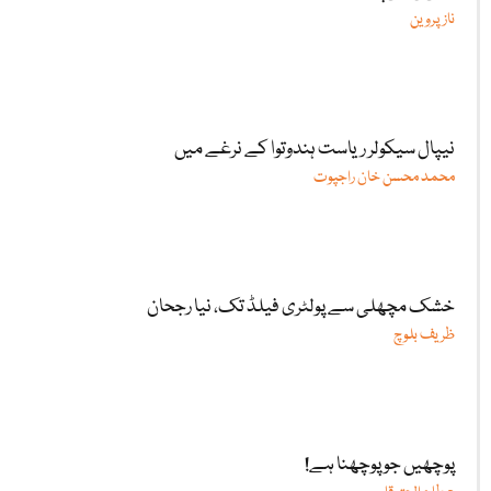
ناز پروین
نیپال سیکولر ریاست ہندوتوا کے نرغے میں
محمد محسن خان راجپوت
خشک مچھلی سے پولٹری فیلڈ تک، نیا رجحان
ظریف بلوچ
پوچھیں جو پوچھنا ہے!