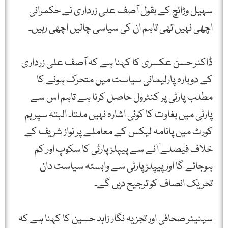
سہیل وڑائچ کے بقول آصف علی زرداری نے حکمرانی
اچھی نہیں تھی تاہم ان کی سیاسی چالیں اچھی رہیں۔
ڈاکٹر حسن عکسری کا کہنا ہے کہ آصف علی زرداری
کے دوبارہ پارلیمانی سیاست میں متحرک ہونے کا
مطلب پارٹی پر کنٹرول حاصل کرنا ہے تاہم اس سے
پارٹی میں بغاوت کا کوئی اشارہ نہیں ملتا۔ البتہ سپریم
کورٹ میں پانامہ لیکس کے معاملے پر نواز شریف کے
خلاف فیصلے آنے سے پیپلز پارٹی کا سکوپ اور کم
ہوجائے گا اور پیپلزپارٹی سے وابستہ سیاست دان
تحریک انصاف کو ترجیح دیں گے۔
سینیئر صحافی اور تجزیہ نگار زاہد حسین کا کہنا ہے کہ