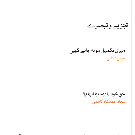
تجزیے و تبصرے
میری تکمیل ہو نہ جائے کہیں
یونس شناس
حقِ خودارادیت یا ابہام؟
سجاداحمدشاہ کاظمی