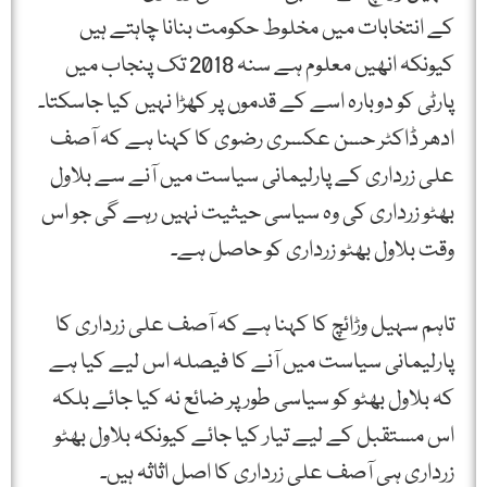
کے انتخابات میں مخلوط حکومت بنانا چاہتے ہیں
کیونکہ انھیں معلوم ہے سنہ 2018 تک پنجاب میں
پارٹی کو دوبارہ اسے کے قدموں پر کھڑا نہیں کیا جاسکتا۔
ادھر ڈاکٹر حسن عکسری رضوی کا کہنا ہے کہ آصف
علی زرداری کے پارلیمانی سیاست میں آنے سے بلاول
بھٹو زرداری کی وہ سیاسی حیثیت نہیں رہے گی جو اس
وقت بلاول بھٹو زرداری کو حاصل ہے۔
تاہم سہیل وڑائچ کا کہنا ہے کہ آصف علی زرداری کا
پارلیمانی سیاست میں آنے کا فیصلہ اس لیے کیا ہے
کہ بلاول بھٹو کو سیاسی طور پر ضائع نہ کیا جائے بلکہ
اس مستقبل کے لیے تیار کیا جائے کیونکہ بلاول بھٹو
زرداری ہی آصف علی زرداری کا اصل اثاثہ ہیں۔