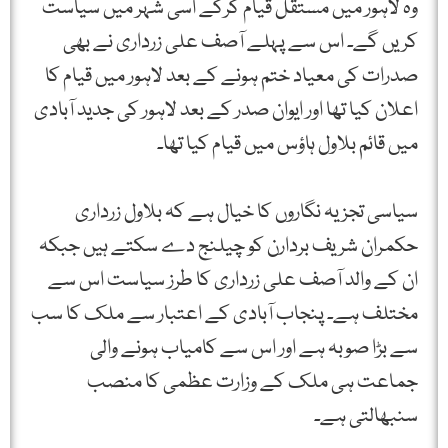
وہ لاہور میں مستقل قیام کرکے اسی شہر میں سیاست
کریں گے۔ اس سے پہلے آصف علی زرداری نے بھی
صدرات کی معیاد ختم ہونے کے بعد لاہور میں قیام کا
اعلان کیا تھا اور ایوان صدر کے بعد لاہور کی جدید آبادی
میں قائم بلاول ہاؤس میں قیام کیا تھا۔
سیاسی تجزیہ نگاروں کا خیال ہے کہ بلاول زرداری
حکمران شریف بردارن کو چیلنج دے سکتے ہیں جبکہ
ان کے والد آصف علی زرداری کا طرز سیاست اس سے
مختلف ہے۔ پنجاب آبادی کے اعتبار سے ملک کا سب
سے بڑا صوبہ ہے اور اس سے کامیاب ہونے والی
جماعت ہی ملک کے وزارت عظمی کا منصب
سنبھالتی ہے۔