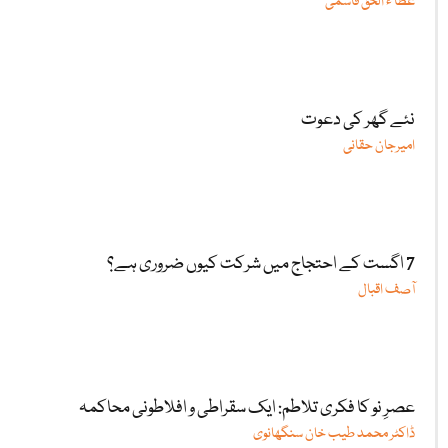
عطا ء الحق قاسمی
نئے گھر کی دعوت
امیرجان حقانی
7 اگست کے احتجاج میں شرکت کیوں ضروری ہے؟
آصف اقبال
عصرِ نو کا فکری تلاطم: ایک سقراطی و افلاطونی محاکمہ
ڈاکٹر محمد طیب خان سنگھانوی