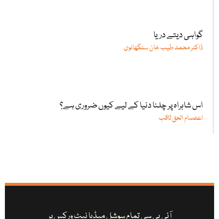
گواہی دیتے دریا
ڈاکٹر محمد طیب خان سنگھانوی
اس شاہراہ پر چلنا دنیا کے لیے کیوں ضروری ہے؟
اعتصام الحق ثاقب
آئی بی سی تمام سوشل میڈیا نیٹ ورکس پر