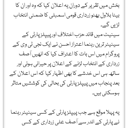
بخش میں تقریر کے دوران یہ اعلان کیا کہ وہ اور ان کا
بیٹا بلاول بھٹو زرداری قومی اسمبلی کا ضمنی انتخاب
لڑیں گے۔
سینیٹ میں قائد حزب اختلاف اور پیپلز پارٹی کے
سینیئر ترین رہنما اعتراز احسن نے ایک نجی ٹی وی کے
پروگرام میں اس بات کا اعتراف کیا کہ انھیں آصف
زرداری کے انتخاب لڑنے کے اعلان پر حیرانی ہوئی اور
ساتھ ہی اس خدشے کا بھی اظہار کیا کہ اس اعلان کے
بعد پنجاب میں پیپلز پارٹی کی بحالی کی کوششیں متاثر
ہوسکتی ہیں۔
یہ پہلا موقع ہے جب پیپلزپارٹی کے کسی سینیئر رہنما
نے پارٹی کے اندر سے آصف علی زرداری کے کسی