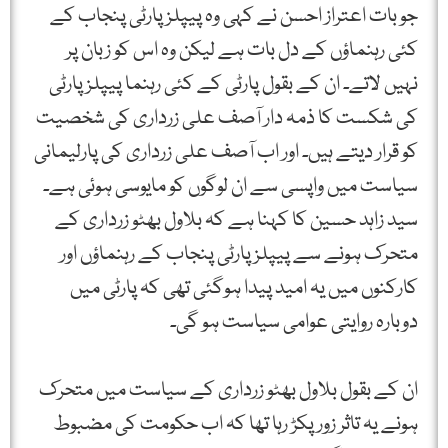
جو بات اعتراز احسن نے کہی وہ پیپلز پارٹی پنجاب کے
کئی رہنماؤں کے دل بات ہے لیکن وہ اس کو زبان پر
نہیں لاتے۔ ان کے بقول پارٹی کے کئی رہنما پیپلزپارٹی
کی شکست کا ذمہ دار آصف علی زرداری کی شخصیت
کو قرار دیتے ہیں۔ اور اب آصف علی زرداری کی پارلیمانی
سیاست میں واپسی سے ان لوگوں کو مایوسی ہوئی ہے۔
سید زاہد حسین کا کہنا ہے کہ بلاول بھٹو زرداری کے
متحرک ہونے سے پیپلز پارٹی پنجاب کے رہنماؤں اور
کارکنوں میں یہ امید پیدا ہوگئی تھی کہ پارٹی میں
دوبارہ روایتی عوامی سیاست ہو گی۔
ان کے بقول بلاول بھٹو زرداری کے سیاست میں متحرک
ہونے یہ تاثر زور پکڑ رہا تھا کہ اب حکومت کی مضبوط