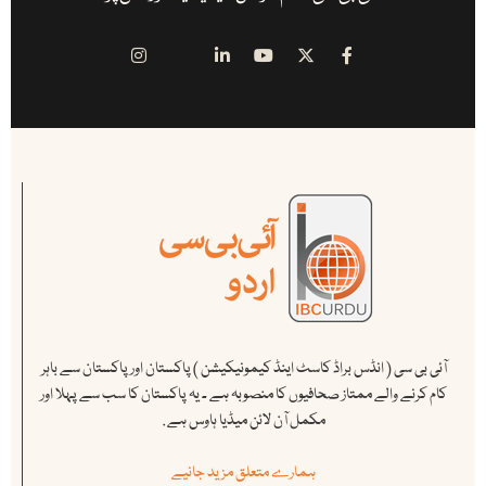
آئی بی سی ( انڈس براڈ کاسٹ اینڈ کیمونیکیشن ) پاکستان اور پاکستان سے باہر
کام کرنے والے ممتاز صحافیوں کا منصوبہ ہے ۔ یہ پاکستان کا سب سے پہلا اور
مکمل آن لائن میڈیا ہاوس ہے .
ہمارے متعلق مزید جانیے