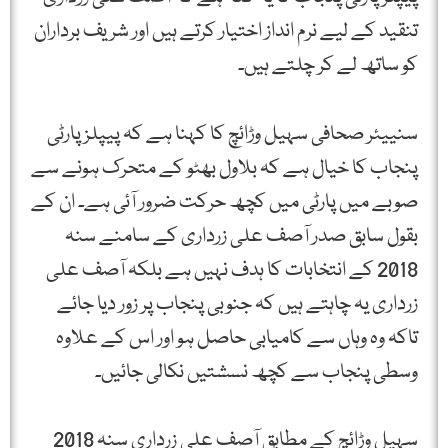
تنقید کے لیے نرم انداز اختیار کرتے ہیں اور شریف برداران
کو ساتھ لے کر چلتے ہیں۔
سنییئر صحافی سہیل وڑائچ کا کہنا ہے کہ پیپلز پارٹی
پنجاب کا خیال ہے کہ بلاول بھٹو کے متحرک ہونے سے
صوبے میں پارٹی میں کچھ حرکت ضرور آئی ہے۔ ان کے
بقول سابق صدر آصف علی زرداری کے سامنے سنہ
2018 کے انتخابات کا ہدف نہیں ہے بلکہ آصف علی
زرداری یہ چاہتے ہیں کہ جنوبی پنجاب پر زور دیا جائے
تاکہ وہ وہاں سے کامیابی حاصل ہو اور اس کے علاوہ
وسطی پنجاب سے کچھ نسشتیں نکالی جائیں۔
سہیل وڑائچ کے مطابق آصف علی زرداری سنہ 2018