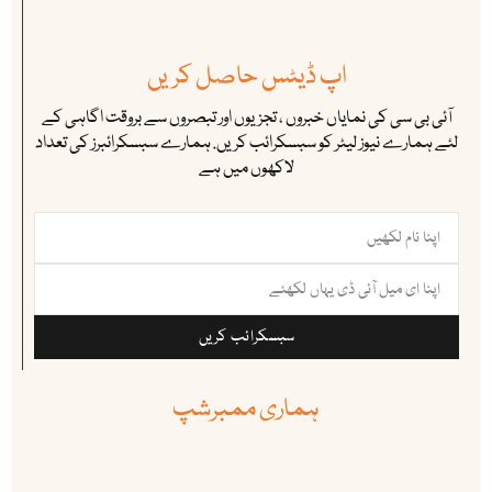
اپ ڈیٹس حاصل کریں
آئی بی سی کی نمایاں خبروں ، تجزیوں اور تبصروں سے بروقت اگاہی کے
لئے ہمارے نیوز لیٹر کو سبسکرائب کریں. ہمارے سبسکرائبرز کی تعداد
لاکھوں میں ہے
سبسکرائب کریں
ہماری ممبرشپ