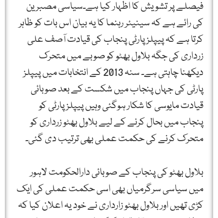
فیصلے پر تشویش کا اظہار کیا ہے۔سیاسی مصبرین
کی رائے ہے کہ سینیئر رہنما کا یہ بیان اس بات کو ظاہر
کرتا ہے کہ پیپلزپارٹی پنجاب کی قیادت آصف علی
زرداری کی جگہ بلاول بھٹو کو صوبے میں متحرک
دیکھنا چاہتی ہے۔ سنہ 2013 کے انتخابات میں پیپلز
پارٹی کی جہاں پنجاب میں شکست کے بعد صوبائی
قیادت مایوسی کا شکار ہوگئی وہیں پیپلز پارٹی کو
پنجاب میں بحال کرنے کے لیے بلاول بھٹو زرداری کو
متحرک کرنے کی حکمت عملی بھی ترتیب دی گئی۔
بلاول بھٹو کی پنجاب کے صوبائی دارالحکومت لاہور
میں سیاسی سرگرمیاں بھی اسی حکمت عملی کی ایک
کڑی تھیں اور بلاول بھٹو زارداری نے خود یہ اعلان کیا کہ