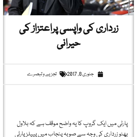
زرداری کی واپسی پراعتزاز کی
حیرانی
جنوری 8, 2017
تجزیے و تبصرے
پارٹی میں ایک گروپ کا یہ واضح موقف ہے کہ بلاول
بھٹو زرداری کی وجہ سے صوبہ پنجاب میں پیپلزپارٹی