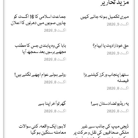
مزید تحاریر
میری تکمیل ہو نہ جائے کہیں
جماعت اسلامی کا 16 اگست کو
چاروں صوبوں میں دھرنوں کا اعلان
اگست 9, 2026
اگست 9, 2026
حقِ خودارادیت یا ابہام؟
بابا کی وہ پابندی جس کا مطلب
مجھے برسوں بعد سمجھ آیا
اگست 9, 2026
اگست 8, 2026
ستھرا پنجاب ورکرز کیلئے بڑا
روتے ہوئے عوام اچھے لگتے ہیں!
فیصلہ
اگست 8, 2026
اگست 8, 2026
یہ ریڈیو تضادستان ہے!
گھر تو آخر اپنا ہے
اگست 8, 2026
اگست 8, 2026
ڈیجی میپ کی جانب سے غیر
لاہور: ایک واقعہ، کئی سوالات
ملکی صحافیوں کی نقل و حرکت پر
معاملہ سنگین ہو گیا