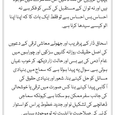
ہیں اور نہ تو ان کے مستقبل کی کسی کو فکر ہے نہ
احساس.بس احساس ہے تو فقط ایک بات کا کہ اپنا اپنا
الو کیسے سیدھا کرنا ہے.
اسحاق ڈار کے پرفریب اور جھوٹے معاشی ترقی کے دعووں
کی اصل حقیقت روزانہ گلیوں سڑکوں اور چوراہوں میں
عام آدمی کی بے بسی اور حالت زار دیکھ کر خوب عیاں
ہوتی ہے. سوال یہ پیدا ہوتا ہے کہ سماج میں بنیادی
مسائل کو حل کیئے بنا، شعور اور بنیادی حقوق کی
آگاہی پیدا کیئے بنا کس صورت میں ترقی یا خوشحالی
کی جانب سفر ممکن ہو سکتا ہے.کیونکہ سماجی
ڈھانچے کی تشکیل نو اور جدید خطوط پر اس کو استوار
کرنے کی صلاحیت یا اہلیت نہ تو موجودہ سیاسی