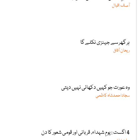
آصف اقبال
ہر گھر سے جینزی نکلے گا
ریحان آفاق
وہ عورت جو کہیں دکھائی نہیں دیتی
سجاداحمدشاہ کاظمی
4 اگست : یومِ شہداء، قربانی اور قومی شعور کا دن