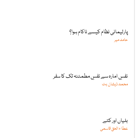
پارلیمانی نظام کیسے ناکام ہوا؟
حامد میر
نفسِ امارہ سے نفسِ مطمئنہ تک کا سفر
محمد ذیشان بٹ
بلیاں اور کتے
عطا ء الحق قاسمی