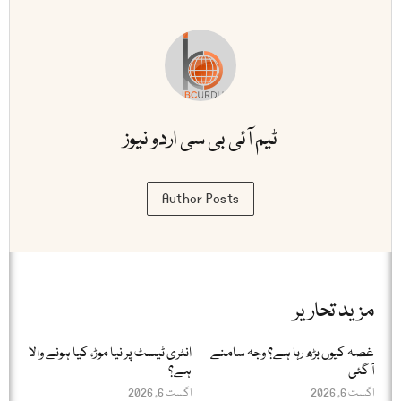
ٹیم آئی بی سی اردو نیوز
Author Posts
مزید تحاریر
غصہ کیوں بڑھ رہا ہے؟ وجہ سامنے
انٹری ٹیسٹ پر نیا موڑ، کیا ہونے والا
آ گئی
ہے؟
اگست 6, 2026
اگست 6, 2026