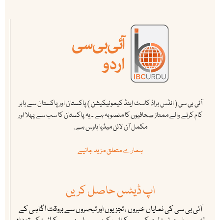
آئی بی سی ( انڈس براڈ کاسٹ اینڈ کیمونیکیشن ) پاکستان اور پاکستان سے باہر
کام کرنے والے ممتاز صحافیوں کا منصوبہ ہے ۔ یہ پاکستان کا سب سے پہلا اور
مکمل آن لائن میڈیا ہاوس ہے .
ہمارے متعلق مزید جانیے
اپ ڈیٹس حاصل کریں
آئی بی سی کی نمایاں خبروں ، تجزیوں اور تبصروں سے بروقت اگاہی کے