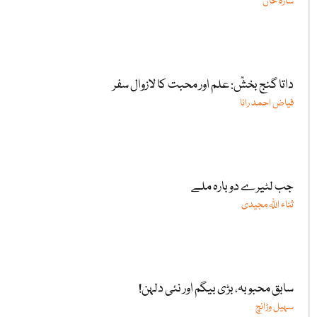
سارہ خان
داتا گنج بخشؒ: علم اور محبت کا لازوال سفر
فیاض احمد رانا
جب لٹیرے دوبارہ ملے
ثناء اللّٰہ مجیدی
سابق محبوبہ، بڑی بیگم اور نئی دلہن!
سہیل وڑائچ