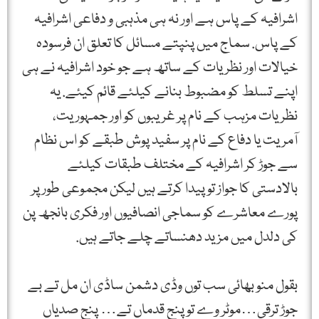
اشرافیہ کے پاس ہے اور نہ ہی مذہبی و دفاعی اشرافیہ
کے پاس. سماج میں پنپتے مسائل کا تعلق ان فرسودہ
خیالات اور نظریات کے ساتھ ہے جو خود اشرافیہ نے ہی
اپنے تسلط کو مضبوط بنانے کیلئے قائم کیئے. یہ
نظریات مزہب کے نام پر غریبوں کو اور جمہوریت،
آمریت یا دفاع کے نام پر سفید پوش طبقے کو اس نظام
سے جوڑ کر اشرافیہ کے مختلف طبقات کیلئے
بالادستی کا جواز تو پیدا کرتے ہیں لیکن مجموعی طور پر
پورے معاشرے کو سماجی انصافیوں اور فکری بانجھ پن
کی دلدل میں مزید دھنساتے چلے جاتے ہیں.
بقول منو بھائی سب توں وڈی دشمن ساڈی ان مل تے بے
جوڑ ترقی…موٹر وے تو پنج قدماں تے… پنج صدیاں