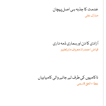
خدمت کا جذبہ ہی اصل پہچان
مبارک علی
آزادی کا دن اور ہماری ذمہ داری
فیاض احمدرانا،معروف ماہرتعلیم
ناکامیوں کی طرف لے جانے والی کامیابیاں
عطا ء الحق قاسمی