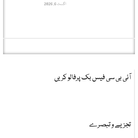
اگست 6, 2026
آئی بی سی فیس بک پرفالو کریں
تجزیے و تبصرے