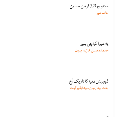
منٹو اور لارڈ قربان حسین
حامد میر
یہ میرا کراچی ہے
محمد محسن خان راجپوت
ڈیجیٹل دنیا کا تاریک رُخ
بخت بیدار جان سید ایڈووکیٹ