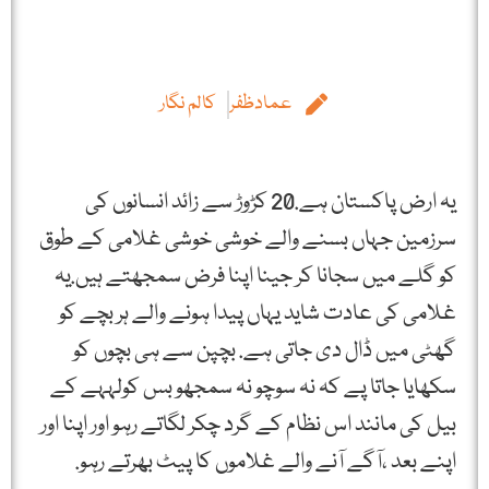
عمادظفر
کالم نگار
یہ ارض پاکستان ہے.20 کڑوڑ سے زائد انسانوں کی
سرزمین جہاں بسنے والے خوشی خوشی غلامی کے طوق
کو گلے میں سجانا کر جینا اپنا فرض سمجھتے ہیں.یہ
غلامی کی عادت شاید یہاں پیدا ہونے والے ہر بچے کو
گھٹی میں ڈال دی جاتی ہے. بچپن سے ہی بچوں کو
سکھایا جاتا پے کہ نہ سوچو نہ سمجھو بس کولہہے کے
بیل کی مانند اس نظام کے گرد چکر لگاتے رہو اور اپنا اور
اپنے بعد ،آگے آنے والے غلاموں کا پیٹ بھرتے رہو.