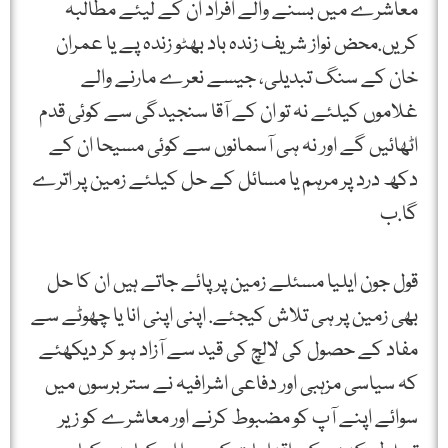
معاشرے میں بسنے والے افراد ان کے لیئے مطالبہ
کریں.محض نواز شریف زندہ باد بھٹو زندہ پے یا عمران
خان کے سنگ تبدیلی، جیسے نعرے مارنے والے
غلاموں کیلئے نہ تو ان کے آقا سنجیدگی سے کوئی قدم
اٹھائیں گے اور نہ ہی آسمانوں سے کوئی مسیحا ان کے
دکھ درد پر مرہم یا مسائل کے حل کیلئے زمین پر اترے
گا.ب
قول جون ایلیا مسئلے زمین پر پائے جاتے ہیں ان کا حل
بھی زمین پر ہی تلاش کیجئے. اپنی اپنی انا یا چھوٹے سے
مفاد کے حصول کی لالچ کی قید سے آزاد ہو کر دیکھئے
کہ سیاسی مزہبی اور دفاعی اشرافیہ نے ستر برسوں میں
سوائے اپنے آپ کو مضبوط کرنے اور معاشرے کو زیر