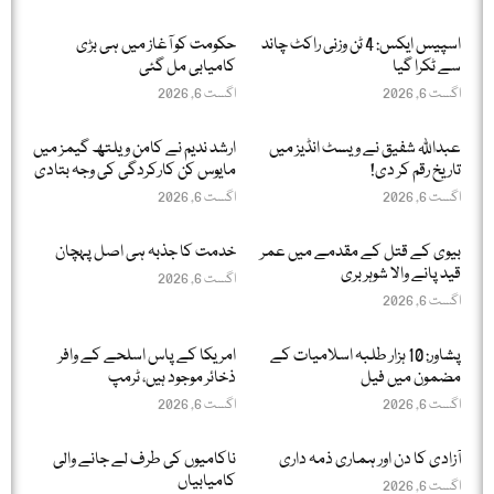
اسپیس ایکس: 4 ٹن وزنی راکٹ چاند
حکومت کو آغاز میں ہی بڑی
سے ٹکرا گیا
کامیابی مل گئی
اگست 6, 2026
اگست 6, 2026
عبداللّٰہ شفیق نے ویسٹ انڈیز میں
ارشد ندیم نے کامن ویلتھ گیمز میں
تاریخ رقم کر دی!
مایوس کن کارکردگی کی وجہ بتادی
اگست 6, 2026
اگست 6, 2026
بیوی کے قتل کے مقدمے میں عمر
خدمت کا جذبہ ہی اصل پہچان
قید پانے والا شوہر بری
اگست 6, 2026
اگست 6, 2026
پشاور: 10 ہزار طلبہ اسلامیات کے
امریکا کے پاس اسلحے کے وافر
مضمون میں فیل
ذخائر موجود ہیں، ٹرمپ
اگست 6, 2026
اگست 6, 2026
آزادی کا دن اور ہماری ذمہ داری
ناکامیوں کی طرف لے جانے والی
کامیابیاں
اگست 6, 2026