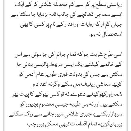
ریاستی سطح پر کم سے کم حوصلہ شکنی کر کے ایک
ایسے سماجی ڈھانچے کی جانب قدم بڑھایا جا سکتا ہے
جہاں کم از کم روایات اور اقدار کے نام پر کسی کا بھی
استحصال نہ ہو.
اسی طرح غربت جو کہ تمام جرائم کی جڑ ہوتی ہے اس
کے خاتمے کیلئے ایک ایسی مربوط پالیسی بنائی جا
سکتی ہے جس کی بدولت فوری طور پر عام آدمی کو
کچھ معاشی ریلیف مل سکے.وگرنہ اعداد و
شماراورکھوکھلے دعوے نہ تو کسی بھوکے کا پیٹ بھر
سکتے ہیں اور نہ ہی طیبہ جیسی معصوم بچیوں کو
سربازار بکنے یا جبری غلامی میں جانے سے روک سکتے
ہیں.لیکن یہ تمام اقدامات تبھی ممکن ہیں جب