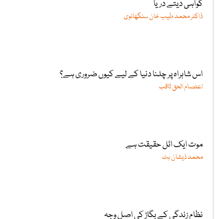
گواہی دیتے دریا
ڈاکٹر محمد طیب خان سنگھانوی
اس شاہراہ پر چلنا دنیا کے لیے کیوں ضروری ہے؟
اعتصام الحق ثاقب
موت ایک اٹل حقیقت ہے
محمد ذیشان بٹ
نظامِ زندگی کے بگاڑ کی اصل وجہ