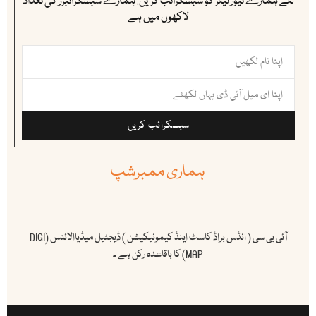
لئے ہمارے نیوز لیٹر کو سبسکرائب کریں. ہمارے سبسکرائبرز کی تعداد
لاکھوں میں ہے
سبسکرائب کریں
ہماری ممبرشپ
آئی بی سی ( انڈس براڈ کاسٹ اینڈ کیمونیکیشن ) ڈیجٹیل میڈیاالائنس (DIGI
MAP) کا باقاعدہ رکن ہے ۔