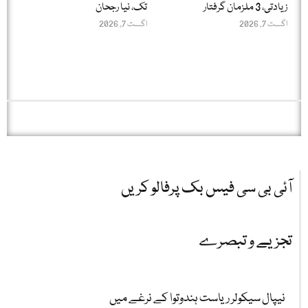
زیادتی، 3 ملزمان گرفتار
تک، نیا رجحان
اگست 7, 2026
اگست 7, 2026
آئی بی سی فیس بک پرفالو کریں
تجزیے و تبصرے
نیپال سیکولر ریاست ہندوتوا کے نرغے میں