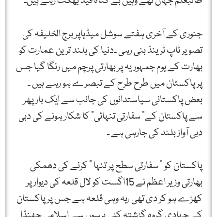
طالبعلم جہاں تھے وہیں بے گناہ قید بھگت رہے ہیں۔
جنوری کے آخری ہفتے سوشل میڈیاپر برج الخلیفہ کی
تصویر ٹاپ ٹرینڈ بنی رہی ۔دنیا کی بلند ترین عمارت کو
بھارت کے یوم جمہوریہ پر بھارتی پرچم میں رنگا گیا جس
پرپاکستان میں طرح طرح کے تبصرے ہو رہے ہیں ۔
بعض پاکستانی سیاستدانوں کی جانب سے ایک بار پھر
سے پاکستان کے” سفارتی تنہائی“ کا شکار ہونے کی دبی
دبی آواز بلند کی جارہی ہے ۔
پاکستان کو ” سفارتی سطح پر تنہا “ کرنے کی دھمکی
بھارتی وزیر اعظم نے 15اگست کو لال قلعہ کی دیوار پر
کھڑے ہو کر دی تھی ،یہ وہی قلعہ ہے جس پر پاکستان
کے جہادی گروہ گزشتہ کئی برسوں سے اسلامی جھنڈا