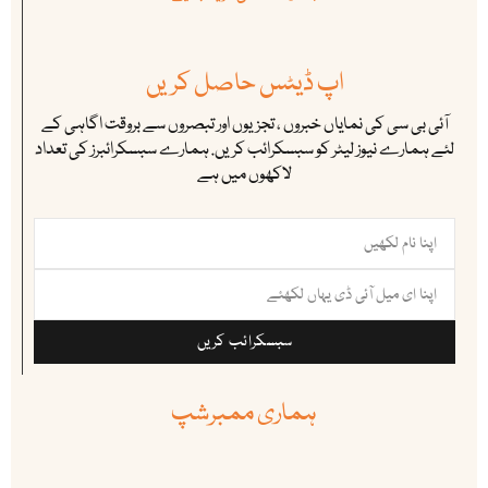
اپ ڈیٹس حاصل کریں
آئی بی سی کی نمایاں خبروں ، تجزیوں اور تبصروں سے بروقت اگاہی کے
لئے ہمارے نیوز لیٹر کو سبسکرائب کریں. ہمارے سبسکرائبرز کی تعداد
لاکھوں میں ہے
سبسکرائب کریں
ہماری ممبرشپ