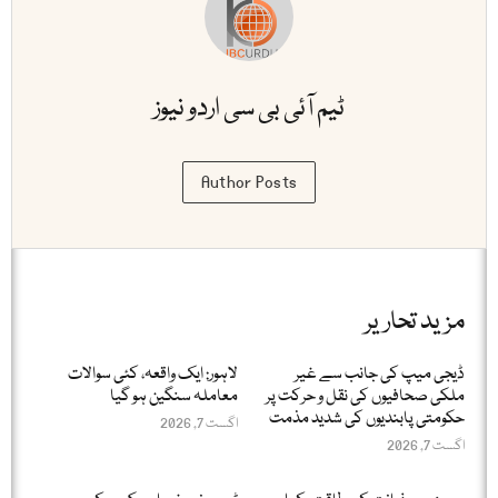
ٹیم آئی بی سی اردو نیوز
Author Posts
مزید تحاریر
ڈیجی میپ کی جانب سے غیر
لاہور: ایک واقعہ، کئی سوالات
ملکی صحافیوں کی نقل و حرکت پر
معاملہ سنگین ہو گیا
حکومتی پابندیوں کی شدید مذمت
اگست 7, 2026
اگست 7, 2026