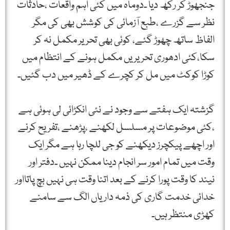
جنجھوڑ کر رکھ دیا ۔دوماہ میں کئی اہم واقعات ،حادثات
نظر سے گزرے ،طبع آزمائی کی کوشش بھی کی مگر
الفاظ ساتھ چھوڑ گئے، کوئی بھی تحریر مکمل نہ کر
سکا،کئی ادھوری تحریریں مکمل ہونے کے انتظام میں
کوڑا کوکٹ میں مل کر کچرے کے ڈھیر میں دب گئیں۔
گزشتہ ایک ہفتے سے وجود نے نئی انکڑائی لی ہوئی ہے
،کئی موضوعات پر مسلسل لکھنے ،پڑھنے ،تفریح کرنے
اور اچھے پیکچرز دیکھنے کو جی للچا رہا ہے مگر ایک
وقت میں تمام امور سر انجام دینا ممکن نہیں ۔دفتر اور
نیند کا وقت پورا کرنے کے بعد اتنا وقت ہی نہیں بچ پاتااور
خدائی خدمت گاری کی ذمہ داریاں الگ سے سامنے
کھڑی منتظر ہیں۔