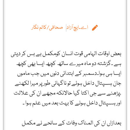
اے۔ایچ آزاد
صحافی/کالم نگار
بعض اوقات الہامی قوت انسان کومکمل بے بس کر دیتی
ہے ۔گزشتہ دو ماہ میرے ساتھ کچھ ایسا بھی کچھ
ایسا ہی ہوا۔دسمبر کے ابتدائی دنوں میں جب ماموں
جان ہسپتال داخل ہوئے تو ناگہانی طور پر میرا لکھنے
،پڑھنے سے جی اکتا گیا حالانکہ مجھے ان کی علالت
اور ہسپتال داخل ہونے کا بہت بعد میں علم ہوا ۔
بعدازاں ان کی المناک وفات کے سانحے نے مکمل