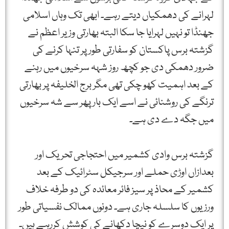
لہرانے کی دھمکیاں دیتے رہے۔ ابھی تک وہاں اسلامی
جھنڈا تو نہیں لہرایا جا سکا البتہ بھارتی وزیر اعظم نے
گزشتہ برس پاکستان کو سفارتی طور پر تنہا کرنے کی
ضرور دھمکی دی جو کچھ روز شہہ سرخیوں میں رہنے
کے بعد اہمیت کھو چکی تھی مگر برج الخلیفہ پر بھارتی
ترنگے کی روشنائی نے اسے ایک بار پھر سے شہ سرخیوں
میں جگہ دے دی ہے۔
گزشتہ برس وادی کشمیر میں احتجاجی تحریک اور
بعدازاں اوڑی حملے اور سرجیکل سٹرائیک کے بعد
کشمیر کے محاذ پر سیز فائر معائدہ کی دو طرفہ خلاف
ورزیوں کا سلسلہ جاری ہے۔ دونوں ممالک نفسیاتی طور
پر ایک دوسرے کو نیچا دکھانے کی کوشش کررہے ہیں۔