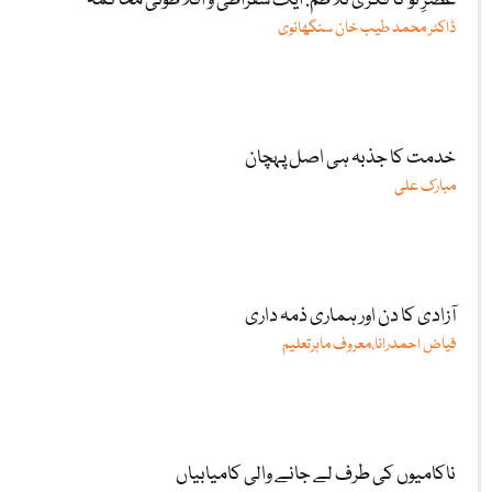
عصرِ نو کا فکری تلاطم: ایک سقراطی و افلاطونی محاکمہ
ڈاکٹر محمد طیب خان سنگھانوی
خدمت کا جذبہ ہی اصل پہچان
مبارک علی
آزادی کا دن اور ہماری ذمہ داری
فیاض احمدرانا،معروف ماہرتعلیم
ناکامیوں کی طرف لے جانے والی کامیابیاں