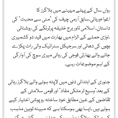
رواں سال کے پہلے مہینے میں بلاگرز کا
اغواءورہائی،سابق آرمی چیف کی ”مٹی سے محبت” کی
داستان، اسلامی ٹاور برج خلیفہ پرترنگے کی روشنائی
،اوڑی حملے کے الزام میں بھارت میں قید دو کشمیری
بچوں کی دھائی اور سرجیکل سٹرائیک والی رات پکڑے
جانے والے بھارتی فوجی کی رہائی میری سوچ کی آوارگی
کے اہم موضوعات رہے۔
جنوری کے ابتدائی دنوں میں لاپتہ ہونے والے بلاگرز رہائی
کے بعد”وسیع تر ملکی مفاد” اور قومی سلامتی کے
تقاضوں کے عین مطابق خود ساختہ روپوشی اختیار کیے
ہوئے ہیں ۔ایسا بھی ہوسکتا ہے کہ مبینہ توہین مذہب
کے مرتکب بلاگرز مذہب کی چھلنی سے گزارے گئے