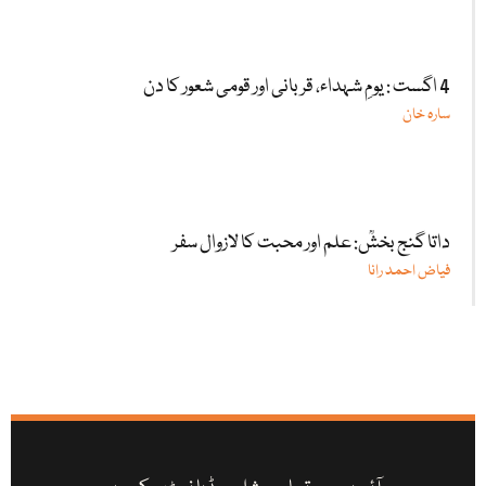
4 اگست : یومِ شہداء، قربانی اور قومی شعور کا دن
سارہ خان
داتا گنج بخشؒ: علم اور محبت کا لازوال سفر
فیاض احمد رانا