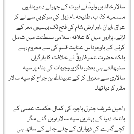
سالار خالد بن ولیدؓ نے نبوت کے جھوٹے دعویداروں
مسلمیہ کذاب ،طلیحہ ،ام زبل کی سرکوبی سے لے کر
عراق ،ایران ،اور ارض شام کی فتح تک بیسیوں معر کے
لڑنے، ہزاروں میل کا علاقہ اسلامی سلطنت میں شامل
کرنے کے باوجوداس عنایت قسم کی سے محروم رہے
بلکہ حضرت عمر فاروقؓ نے خلافت کا بارگراں
سنبھالتے ہی بعض ناگزیر وجوہات کی بناء پر سپہ
سالاری سے معزول کر کے عبیداللہ بن جراح کو سپہ سالار
مقرر کر دیا تھا۔
راحیل شریف جنر ل باجوہ کی کمال حکمت عملی کے
باعث دنیا کے بہترین سپہ سالار تو بن گئے مگر
کچےگارے کی دیوار ان کے چلے جانے کے ساتھ ہی