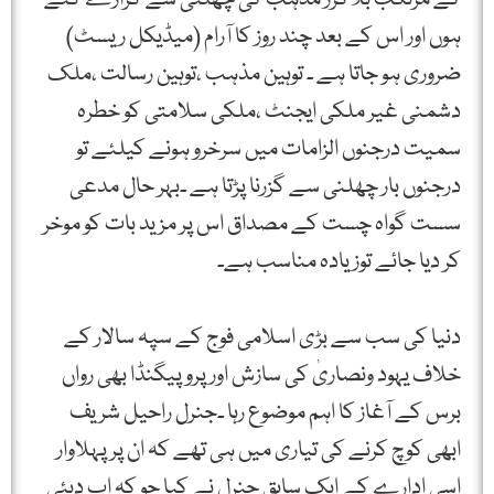
ہوں اور اس کے بعد چند روز کا آرام (میڈیکل ریسٹ)
ضروری ہو جاتا ہے ۔ توہین مذہب ،توہین رسالت ،ملک
دشمنی غیر ملکی ایجنٹ ،ملکی سلامتی کو خطرہ
سمیت درجنوں الزامات میں سرخرو ہونے کیلئے تو
درجنوں بار چھلنی سے گزرنا پڑتا ہے ۔بہر حال مدعی
سست گواہ چست کے مصداق اس پر مزید بات کو موخر
کر دیا جائے توزیادہ مناسب ہے۔
دنیا کی سب سے بڑی اسلامی فوج کے سپہ سالار کے
خلاف یہود ونصاریٰ کی سازش اور پروپیگنڈا بھی رواں
برس کے آغاز کا اہم موضوع رہا ۔جنرل راحیل شریف
ابھی کوچ کرنے کی تیاری میں ہی تھے کہ ان پرپہلاوار
اسی ادارے کے ایک سابق جنرل نے کیا جو کہ اب دبئی