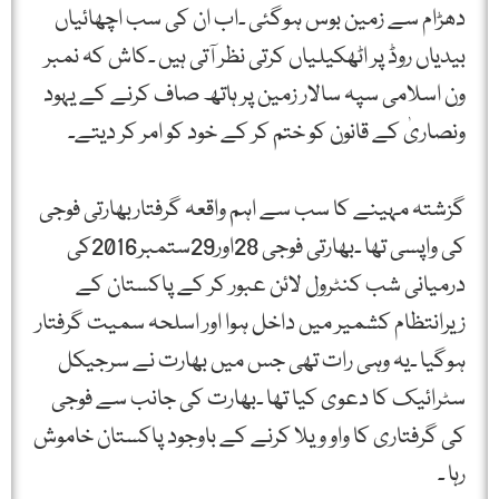
دھڑام سے زمین بوس ہوگئی ۔اب ان کی سب اچھائیاں
بیدیاں روڈ پر اٹھکیلیاں کرتی نظر آتی ہیں ۔کاش کہ نمبر
ون اسلامی سپہ سالار زمین پر ہاتھ صاف کرنے کے یہود
ونصاریٰ کے قانون کو ختم کر کے خود کو امر کر دیتے۔
گزشتہ مہینے کا سب سے اہم واقعہ گرفتاربھارتی فوجی
کی واپسی تھا ۔بھارتی فوجی 28اور29ستمبر2016کی
درمیانی شب کنٹرول لائن عبور کر کے پاکستان کے
زیرانتظام کشمیر میں داخل ہوا اور اسلحہ سمیت گرفتار
ہوگیا ۔یہ وہی رات تھی جس میں بھارت نے سرجیکل
سٹرائیک کا دعوی کیا تھا ۔بھارت کی جانب سے فوجی
کی گرفتاری کا واو ویلا کرنے کے باوجود پاکستان خاموش
رہا ۔