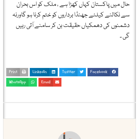
حال میں پاکستان کہاں کھڑا ہے ، ملک کو اس بحران
سے نکالنے کیلئے جھنڈا برداروں کو ختم کرنا ہو گاورنہ
دشمنوں کی دھمکیاں حقیقت بن کر سامنے آتی رہیں
گی ۔
Print
LinkedIn
Twitter
Facebook
WhatsApp
Email