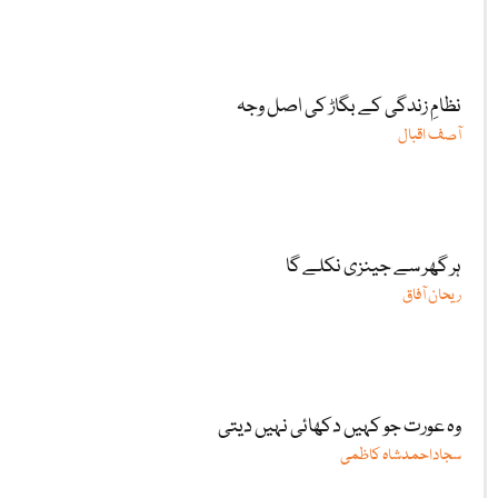
نظامِ زندگی کے بگاڑ کی اصل وجہ
آصف اقبال
ہر گھر سے جینزی نکلے گا
ریحان آفاق
وہ عورت جو کہیں دکھائی نہیں دیتی
سجاداحمدشاہ کاظمی