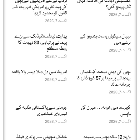
مصنوعی ذہانت کی طاقت، کہاں
ٹرمپ نے غیر امریکیوں کے بچوں
تک پہنچ گئی؟
کی پیدائش پر امریکی شہریت کے
قانون کو محدود کردیا
اگست 7, 2026
اگست 7, 2026
نیپال سیکولر ریاست ہندوتوا کے
بھارت: لینڈسلائیڈنگ سے بڑے
نرغے میں
پیمانے پر تباہی، 80 دیہات کا
رابطہ منطقع
اگست 7, 2026
اگست 7, 2026
بچوں کی ذہنی صحت کو نقصان
امریکا میں دل دہلا دینے والا واقعہ
پہنچانے پر میٹا پر 57 کروڑ ڈالرز کا
اگست 7, 2026
جرمانہ عائد
اگست 7, 2026
کچرے میں خزانہ… حیران کن
جرمنی سے پاکستانی طلبہ کے
واپسی
لیے بڑی خوشخبری
اگست 7, 2026
اگست 7, 2026
ہڑپہ: 12 سالہ بچے سے مبینہ
خشک مچھلی سے پولٹری فیلڈ