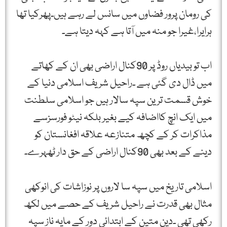
کی رومان پرور فضاوں میں سانس لے رہے ہیں۔پھرکیا تھا
ہرایرا،غیرا جو منہ میں آتا ہے کہہ دیتا ہے۔
اب تو بیدیاں روڈ پر 90کنال اراضی بھی ان کے کھاتے
میں ڈال دی گئی ہے ۔راحیل شریف اسلامی دنیا کے
خوش قسمت ترین سپہ سالار ہیں جو اسلامی سلطنت
میں ایک انچ کااضافہ کیے بغیر بلکہ نیٹو فورسزسے
مذاکرات کر کے کچھ متنازعہ علاقہ افغانستان کو
دینے کے بعد بھی 90کنال اراضی کے حق دار ٹھہرے۔
اسلامی تاریخ میں سپہ سا لاروں پر نوزاشات کی انوکھی
مثال بھی قدرت نے راحیل شریف کے حصے میں لکھ
رکھی تھی ۔دین متین کے ابتدائی دور کے مایہ ناز سپہ