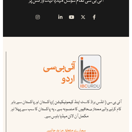
آئی بی سی تمام سوشل میڈیا نیٹ ورکس پر
آئی بی سی ( انڈس براڈ کاسٹ اینڈ کیمونیکیشن ) پاکستان اور پاکستان سے باہر
کام کرنے والے ممتاز صحافیوں کا منصوبہ ہے ۔ یہ پاکستان کا سب سے پہلا اور
مکمل آن لائن میڈیا ہاوس ہے .
ہمارے متعلق مزید جانیے