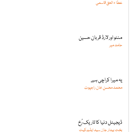
عطا ء الحق قاسمی
منٹو اور لارڈ قربان حسین
حامد میر
یہ میرا کراچی ہے
محمد محسن خان راجپوت
ڈیجیٹل دنیا کا تاریک رُخ
بخت بیدار جان سید ایڈووکیٹ