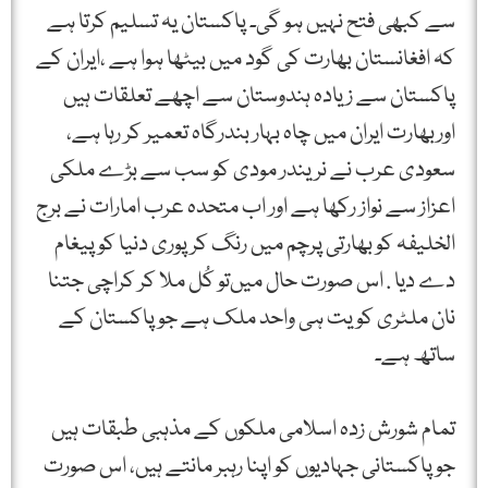
سے کبھی فتح نہیں ہو گی۔ پاکستان یہ تسلیم کرتا ہے
کہ افغانستان بھارت کی گود میں بیٹھا ہوا ہے ،ایران کے
پاکستان سے زیادہ ہندوستان سے اچھے تعلقات ہیں
اوربھارت ایران میں چاہ بہار بندرگاہ تعمیر کر رہا ہے،
سعودی عرب نے نریندر مودی کو سب سے بڑے ملکی
اعزاز سے نواز رکھا ہے اور اب متحدہ عرب امارات نے برج
الخلیفہ کو بھارتی پرچم میں رنگ کر پوری دنیا کو پیغام
دے دیا . اس صورت حال میں‌تو کُل ملا کر کراچی جتنا
نان ملٹری کویت ہی واحد ملک ہے جو پاکستان کے
ساتھ ہے۔
تمام شورش زدہ اسلامی ملکوں کے مذہبی طبقات ہیں
جو پاکستانی جہادیوں کو اپنا رہبر مانتے ہیں، اس صورت