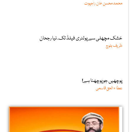
محمد محسن خان راجپوت
خشک مچھلی سے پولٹری فیلڈ تک، نیا رجحان
ظریف بلوچ
پوچھیں جو پوچھنا ہے!
عطا ء الحق قاسمی