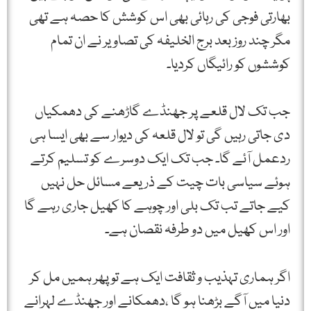
بھارتی فوجی کی رہائی بھی اس کوشش کا حصہ ہے تھی
مگر چند روز بعد برج الخلیفہ کی تصاویر نے ان تمام
کوششوں کو رائیگاں کردیا۔
جب تک لال قلعے پر جھنڈے گاڑھنے کی دھمکیاں
دی جاتی رہیں گی تو لال قلعہ کی دیوار سے بھی ایسا ہی
ردعمل آئے گا۔ جب تک ایک دوسرے کو تسلیم کرتے
ہوئے سیاسی بات چیت کے ذریعے مسائل حل نہیں
کیے جاتے تب تک بلی اور چوہے کا کھیل جاری رہے گا
اور اس کھیل میں دو طرفہ نقصان ہے۔
اگر ہماری تہذیب و ثقافت ایک ہے تو پھر ہمیں مل کر
دنیا میں آگے بڑھنا ہو گا ،دھمکانے اور جھنڈے لہرانے