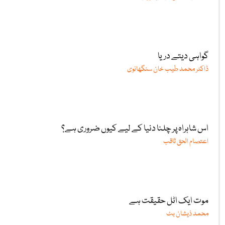
گواہی دیتے دریا
ڈاکٹر محمد طیب خان سنگھانوی
اس شاہراہ پر چلنا دنیا کے لیے کیوں ضروری ہے؟
اعتصام الحق ثاقب
موت ایک اٹل حقیقت ہے
محمد ذیشان بٹ