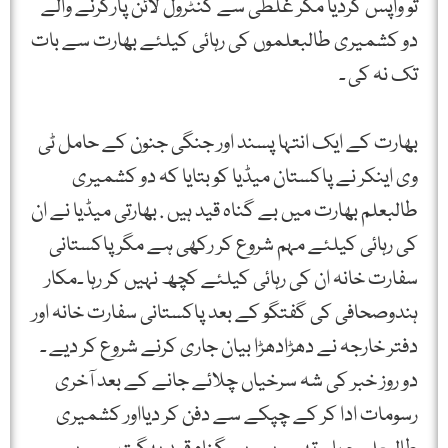
تو واپس کردیا مگر غلطی سے کنٹرول لائن پارکرنے والے
دو کشمیری طالبعلموں کی رہائی کیلئے بھارت سے بات
تک نہ کی ۔
بھارت کے ایک انتہا پسند اور جنگی جنون کے حامل ٹی
وی اینکر نے پاکستان میڈیا کو بتایا کہ دو کشمیری
طالبعلم بھارت میں بے گناہ قید ہیں . بھارتی میڈیا نے ان
کی رہائی کیلئے مہم شروع کر رکھی ہے مگر پاکستانی
سفارت خانہ ان کی رہائی کیلئے کچھ نہیں کر رہا ۔مکار
ہندوصحافی کی گفتگو کے بعد پاکستانی سفارت خانہ اور
دفتر خارجہ نے دھڑادھڑا بیان جاری کرنے شروع کر دیے ۔
دو روز خبر کی شہ سرخیاں چلائے جانے کے بعد آخری
رسومات ادا کر کے چپکے سے دفن کر دیااور کشمیری