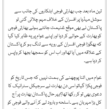
تین ماہ بعد جب بھارتی فوجی اہلکاروں کی جانب سے
سوشل میڈیا پر افسران کے خلاف مہم چلائی گئی تو
پاکستان نے بھی موقع غنیمت جانتے ہوئے بھارتی فوجی
کو بھارت کے حوالے کر دیا اور اپنے عوام پر یہ ظاہر کیا گیا
کہ بھگوڑا فوجی افسران کے رویہ سے تنگ ہو کر پاکستان
کے علاقہ میں آیا تھااور اب اس کو سمجھا بجھا کر واپس
کر دیا ہے۔
عوام میں اتنا پوچھنے کی ہمت نہیں کہ جس تاریخ کو
فوجی پکڑا گیاتو اسی دن بھارت نے سرجیکل سٹرائیک کا
دعوی بھی تو کر رکھا تھا؟بہر حال پاکستان بھارت پر آج
کل بڑا مہربان ہے ۔اسلحہ و بارود لے کر آنے والے فوجی کو