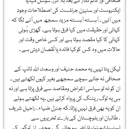
صحافی اور کالم نگار کے بعد بلاگرز، سوشل میڈیا
ایکٹیوسٹ اور سٹیزن جرنلسٹ کی اصطلاحات وجود
میں آئیں ۔ آہستہ آہستہ مزید سمجھ میں آنے لگا کہ
کہانی اور حقیقت میں کیا فرق ہوتا ہے۔ گھڑی ہُوئی
کہانی کا کیا مقصد ہوتا ہے اور کسی خاص وقت اور
حالات میں وہ کس کوکیا فائدہ یا نُقصان دیتی ہے ۔
لیکن پتا نہیں یہ محمد حنیف اور وسعت اللہ ٹائپ کے
صحافی نہ جانے سوچے سمجھے بغیر کیوں لکھتے ہیں ۔
ان کو نہ تو سیاسی اغراض ومقاصد سے فرق پڑتا ہے اور نہ
ہی یہ لوگ ریٹنگ کی پرواہ کرتے ہیں ۔یہ لکھتے ہوئے
ان کو یہ بھی فرق نہیں پڑتا۔کہ جنرل ضیاء ، راحیل شریف
، طالبان اور بلوچستان کے بارے تحریروں سے
اسٹیبلشمنٹ ناراض ہو جائے گی۔ مجھے ان لوگوں کے