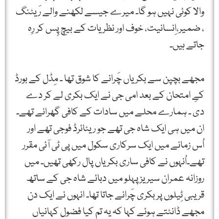
والا کوئی نہیں ہو گا۔ میرے جیسے لکھنے والے رَیٹنگ
، ضمیر،اِنسانیت، خوف اور نظریات کے بیچ پِس کر رِہ
جاتے ہیں۔
مجھے بچپن سے بکریاں چَرانے کا شوق تھا ۔ مِڈل کے بورڈ
کےِ امتحان کے بعد امی جی نے ایک بکری لے کر دے
دی ۔ ہمارے محلے میں سادات کے کافی گھرانے تھے۔
ان میں ہی ایک شاہ جی تھے جو ریٹائرڈ فوجی تھے اور
اُس زمانے میں ایک سرکاری سکول میں پی ٹی آئی مقرر
تھے۔اُنہوں نے کافی ساری بکریاں پال رکھی تھیں۔ میں
روزانہ عمران سیریز پہلو میں دبائے شاہ جی کے ساتھ
قریبی ٹِیلوں پر بکری چَرانے جاتا تھا۔ انہوں نے ایک دن
مجھے ڈانٹتے ہوئے کہا کہ یہ تم کیا فضول کہانیاں