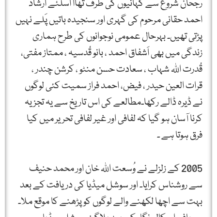
رُجحان شروع سے کہانیوں کی طرف تھاا اسلئے ارشاد
احمد حقانی مرحوم کی گہری اور سنجیدہ باتیں پَلے نہیں
پڑتی تھیں۔ بہرحال عمومی نوجوانوں کی طرح ہماری
زندگی میں بھی اَشفاق احمد ، بانو قُدسیہ ، ممتاز مفتی،
قُدرت اللہ شہاب ، سعادت حسن منٹو ، کرشن چندر ،
قرات العین حیدر ، فیض، احمد فراز سمیت کئی لوگوں
نے ڈیرہ ڈالے رکھا۔مطالعے کی اس تاریخ سے یہ تجزیہ
کرنا آسان ہو گیا کہ لفافی اور غیر لفافی تحریر میں کیا
فرق ہوتا ہے ۔
2005 کے زلزلے نے وُسعت اللہ خان اور محمد حنیف
سے روشناس کرایا۔ اور سوشل میڈیا کی دریافت کے بعد
بہت سے اچھا لکھنے والے لوگوں کو پڑھنے کا موقع ملا۔