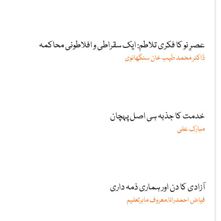
عصرِ نو کا فکری تلاطم: ایک سقراطی و افلاطونی محاکمہ
ڈاکٹر محمد طیب خان سنگھانوی
خدمت کا جذبہ ہی اصل پہچان
مبارک علی
آزادی کا دن اور ہماری ذمہ داری
فیاض احمدرانا،معروف ماہرتعلیم