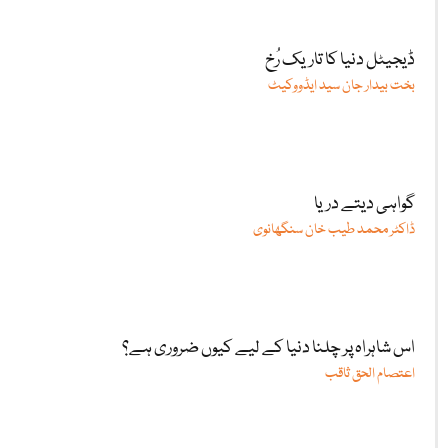
ڈیجیٹل دنیا کا تاریک رُخ
بخت بیدار جان سید ایڈووکیٹ
گواہی دیتے دریا
ڈاکٹر محمد طیب خان سنگھانوی
اس شاہراہ پر چلنا دنیا کے لیے کیوں ضروری ہے؟
اعتصام الحق ثاقب