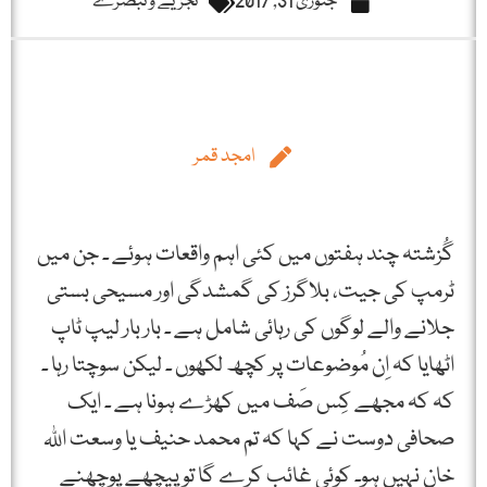
جنوری 31, 2017
تجزیے و تبصرے
امجد قمر
گُزشتہ چند ہفتوں میں کئی اہم واقعات ہوئے ۔ جن میں
ٹرمپ کی جیت، بلاگرز کی گمشدگی اور مسیحی بستی
جلانے والے لوگوں کی رہائی شامل ہے ۔ بار بار لیپ ٹاپ
اٹھایا کہ اِن مُوضوعات پر کچھ لکھوں ۔ لیکن سوچتا رہا ۔
کہ کہ مجھے کِس صَف میں کھڑے ہونا ہے ۔ ایک
صحافی دوست نے کہا کہ تم محمد حنیف یا وسعت اللہ
خان نہیں ہو۔ کوئی غائب کرے گا تو پیچھے پوچھنے