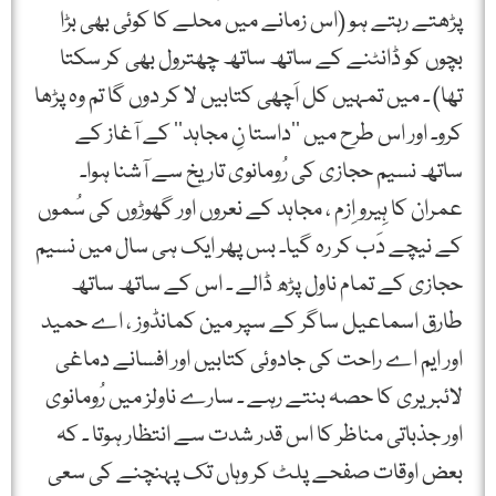
پڑھتے رہتے ہو (اس زمانے میں محلے کا کوئی بھی بڑا
بچوں کو ڈانٹنے کے ساتھ ساتھ چھترول بھی کر سکتا
تھا) ۔ میں تمہیں کل اَچھی کتابیں لا کر دوں گا تم وہ پڑھا
کرو۔ اور اس طرح میں ’’داستا نِ مجاہد‘‘ کے آغاز کے
ساتھ نسیم حجازی کی رُومانوی تاریخ سے آشنا ہوا۔
عمران کا ہِیرو اِزم ، مجاہد کے نعروں اور گھوڑوں کی سُموں
کے نیچے دَب کر رہ گیا۔ بس پھر ایک ہی سال میں نسیم
حجازی کے تمام ناول پڑھ ڈالے ۔ اس کے ساتھ ساتھ
طارق اسماعیل ساگر کے سپر مین کمانڈوز ، اے حمید
اور ایم اے راحت کی جادوئی کتابیں اور افسانے دماغی
لائبریری کا حصہ بنتے رہے ۔ سارے ناولز میں رُومانوی
اور جذباتی مناظر کا اس قدر شدت سے انتظار ہوتا ۔ کہ
بعض اوقات صفحے پلٹ کر وہاں تک پہنچنے کی سعی