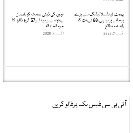
بھارت: لینڈسلائیڈنگ سے بڑے
بچوں کی ذہنی صحت کو نقصان
پیمانے پر تباہی، 80 دیہات کا
پہنچانے پر میٹا پر 57 کروڑ ڈالرز کا
رابطہ منطقع
جرمانہ عائد
اگست 7, 2026
اگست 7, 2026
آئی بی سی فیس بک پرفالو کریں