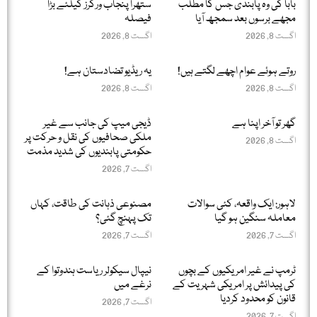
بابا کی وہ پابندی جس کا مطلب
ستھرا پنجاب ورکرز کیلئے بڑا
مجھے برسوں بعد سمجھ آیا
فیصلہ
اگست 8, 2026
اگست 8, 2026
روتے ہوئے عوام اچھے لگتے ہیں!
یہ ریڈیو تضادستان ہے!
اگست 8, 2026
اگست 8, 2026
گھر تو آخر اپنا ہے
ڈیجی میپ کی جانب سے غیر
ملکی صحافیوں کی نقل و حرکت پر
اگست 8, 2026
حکومتی پابندیوں کی شدید مذمت
اگست 7, 2026
لاہور: ایک واقعہ، کئی سوالات
مصنوعی ذہانت کی طاقت، کہاں
معاملہ سنگین ہو گیا
تک پہنچ گئی؟
اگست 7, 2026
اگست 7, 2026
ٹرمپ نے غیر امریکیوں کے بچوں
نیپال سیکولر ریاست ہندوتوا کے
کی پیدائش پر امریکی شہریت کے
نرغے میں
قانون کو محدود کردیا
اگست 7, 2026
اگست 7, 2026