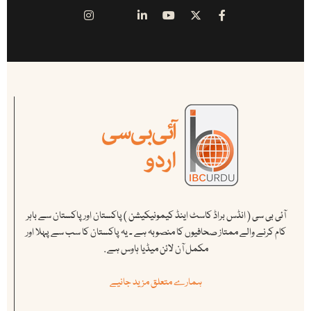
آئی بی سی ( انڈس براڈ کاسٹ اینڈ کیمونیکیشن ) پاکستان اور پاکستان سے باہر
کام کرنے والے ممتاز صحافیوں کا منصوبہ ہے ۔ یہ پاکستان کا سب سے پہلا اور
مکمل آن لائن میڈیا ہاوس ہے .
ہمارے متعلق مزید جانیے