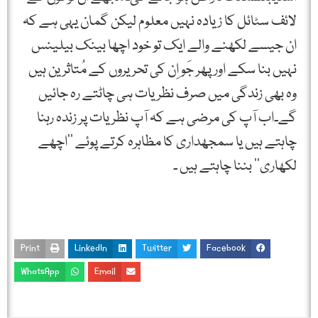
لائف سٹائل کا زیادہ نہیں معلوم لیکن گمان یہی ہے کہ
ان جیسے لکھنے والے ایک تو خود اچھا بینک بیلینس
نہیں بنا سکے اور پھر جَو اِن کی تحریروں کے مُتاثرین ہیں
وہ بھی زندگی میں صرف نظریات ہی چاٹتے رہ جائیں
گے۔اب آپ کی مرضی ہے کہ آپ نظریات پر زندہ رہنا
چاہتے ہیں یا سمجھداری کا مظاہرہ کرتے پوئے ’’اچھے
لکھاری‘‘ بننا چاہتے ہیں ۔
Print
LinkedIn
Twitter
Facebook
WhatsApp
Email