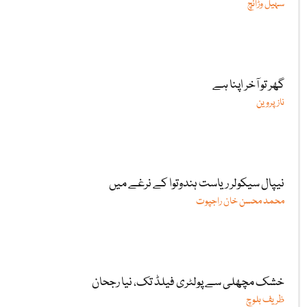
سہیل وڑائچ
گھر تو آخر اپنا ہے
ناز پروین
نیپال سیکولر ریاست ہندوتوا کے نرغے میں
محمد محسن خان راجپوت
خشک مچھلی سے پولٹری فیلڈ تک، نیا رجحان
ظریف بلوچ