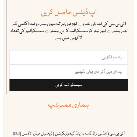
اپ ڈیٹس حاصل کریں
آئی بی سی کی نمایاں خبروں ، تجزیوں اور تبصروں سے بروقت اگاہی کے
لئے ہمارے نیوز لیٹر کو سبسکرائب کریں. ہمارے سبسکرائبرز کی تعداد
لاکھوں میں ہے
سبسکرائب کریں
ہماری ممبرشپ
آئی بی سی ( انڈس براڈ کاسٹ اینڈ کیمونیکیشن ) ڈیجٹیل میڈیاالائنس (DIGI