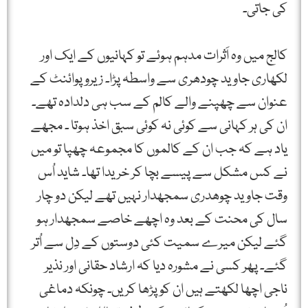
کی جاتی۔
کالج میں وہ اَثرات مدہم ہوئے تو کہانیوں کے ایک اور
لکھاری جاوید چودھری سے واسطہ پڑا۔ زیرو پوائنٹ کے
عنوان سے چھپنے والے کالم کے سب ہی دلدادہ تھے۔
ان کی ہر کہانی سے کوئی نہ کوئی سبق اخذ ہوتا ۔ مجھے
یاد ہے کہ جب ان کے کالموں کا مجموعہ چھپا تو میں
نے کس مشکل سے پیسے بچا کر خریدا تھا۔ شاید اُس
وقت جاوید چوھدری سمجھدار نہیں تھے لیکن دو چار
سال کی محنت کے بعد وہ اچھے خاصے سمجھدار ہو
گئے لیکن میرے سمیت کئی دوستوں کے دِل سے اُتر
گئے۔ پھر کسی نے مشورہ دیا کہ ارشاد حقانی اور نذیر
ناجی اچھا لکھتے ہیں ان کو پڑھا کریں۔ چونکہ دماغی