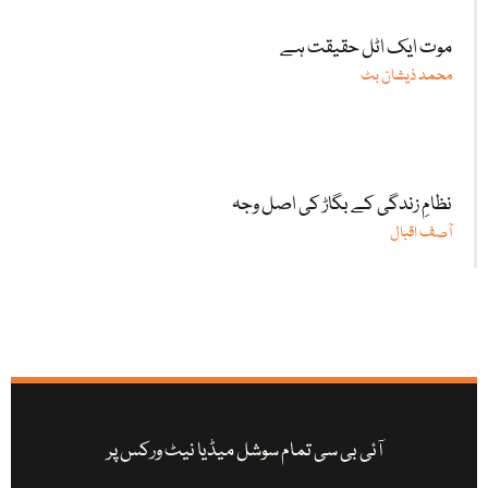
موت ایک اٹل حقیقت ہے
محمد ذیشان بٹ
نظامِ زندگی کے بگاڑ کی اصل وجہ
آصف اقبال
آئی بی سی تمام سوشل میڈیا نیٹ ورکس پر