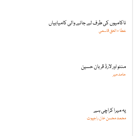
ناکامیوں کی طرف لے جانے والی کامیابیاں
عطا ء الحق قاسمی
منٹو اور لارڈ قربان حسین
حامد میر
یہ میرا کراچی ہے
محمد محسن خان راجپوت