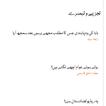
تجزیے و تبصرے
بابا کی وہ پابندی جس کا مطلب مجھے برسوں بعد سمجھ آیا
رابعہ سید
روتے ہوئے عوام اچھے لگتے ہیں!
عطا ء الحق قاسمی
یہ ریڈیو تضادستان ہے!