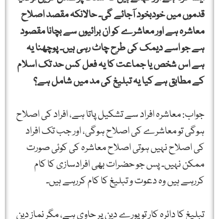
قدموں میں خودبخود آجائے گی۔ حالانکہ مقصد اصلاح
معاشرہ ہے اور معاشرے کو ان برائیوں سے بچانا مقصود
ہے جو اسے دیمک کی طرح چاٹ رہی ہیں۔ پوچھنا یہ
ہے اس شخص یا جماعت کا یہ فعل کس حد تک اسلام
کے مطابق ہے کیا یہ تبلیغ کی مد میں شامل ہے؟
جواب: معاشرہ افراد سے تشکیل پاتا ہے، افراد کی اصلاح
ہوگی تو معاشرے کی اصلاح ہوگی، اور جب تک افراد
کی اصلاح نہیں ہوتی اصلاح معاشرہ کی کوئی صورت
ممکن نہیں۔ پس جو حضرات بھی افرادسازی کا کام
کررہے ہیں وہ دعوت و تبلیغ کا کام کررہے ہیں۔
تبلیغ کا دائرہ کار تو پورے دین پر حاوی ہے، مگر نماز دین