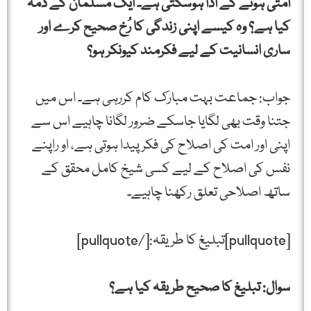
امتی ہونے کے ادا ہوسکتی ہے۔ ایک مسلمان کے ذمہ
کیا ہے؟ وہ کیسے اپنی زندگی کا رُخ صحیح کرے اور
ساری انسانیت کے لیے فکرمند کیونکر ہو؟
جواب: جماعت بہت مبارک کام کررہی ہے۔ اس میں
جتنا وقت بھی لگایا جاسکے ضرور لگانا چاہیے اس سے
اپنی اور امت کی اصلاح کی فکر پیدا ہوتی ہے، او راپنے
نفس کی اصلاح کے لیے کسی شیخ کامل محقق کے
ساتھ اصلاحی تعلق رکھنا چاہیے۔
[pullquote]تبلیغ کا طریقہ:[/pullquote]
سوال: تبلیغ کا صحیح طریقہ کیا ہے؟