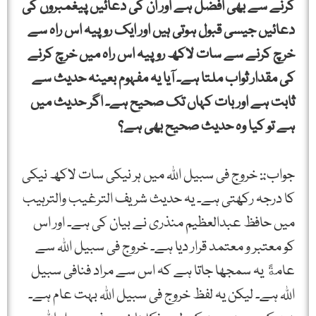
کرنے سے بھی افضل ہے اور ان کی دعائیں پیغمبروں کی
دعائیں جیسی قبول ہوتی ہیں اور ایک روپیہ اس راہ سے
خرچ کرنے سے سات لاکھ روپیہ اس راہ میں خرچ کرنے
کی مقدار ثواب ملتا ہے۔ آیا یہ مفہوم بعینہ حدیث سے
ثابت ہے اور بات کہاں تک صحیح ہے۔ اگر حدیث میں
ہے تو کیا وہ حدیث صحیح بھی ہے؟
جواب:ً: خروج فی سبیل اﷲ میں ہر نیکی سات لاکھ نیکی
کا درجہ رکھتی ہے۔ یہ حدیث شریف الترغیب والترہیب
میں حافظ عبدالعظیم منذری نے بیان کی ہے۔ اور اس
کو معتبر و معتمد قرار دیا ہے۔ خروج فی سبیل اﷲ سے
عامةً یہ سمجھا جاتا ہے کہ اس سے مراد فنافی سبیل
اﷲ ہے۔ لیکن یہ لفظ خروج فی سبیل اﷲ بہت عام ہے۔