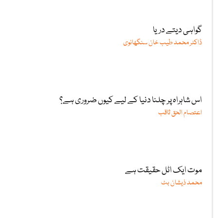
گواہی دیتے دریا
ڈاکٹر محمد طیب خان سنگھانوی
اس شاہراہ پر چلنا دنیا کے لیے کیوں ضروری ہے؟
اعتصام الحق ثاقب
موت ایک اٹل حقیقت ہے
محمد ذیشان بٹ