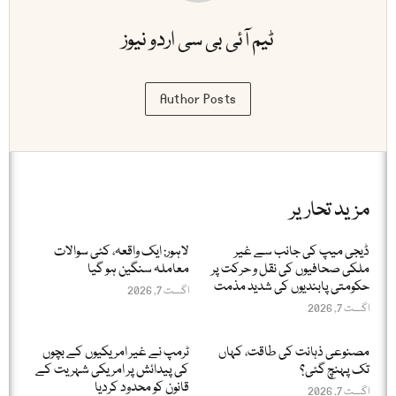
ٹیم آئی بی سی اردو نیوز
Author Posts
مزید تحاریر
ڈیجی میپ کی جانب سے غیر
لاہور: ایک واقعہ، کئی سوالات
ملکی صحافیوں کی نقل و حرکت پر
معاملہ سنگین ہو گیا
حکومتی پابندیوں کی شدید مذمت
اگست 7, 2026
اگست 7, 2026
مصنوعی ذہانت کی طاقت، کہاں
ٹرمپ نے غیر امریکیوں کے بچوں
تک پہنچ گئی؟
کی پیدائش پر امریکی شہریت کے
قانون کو محدود کردیا
اگست 7, 2026