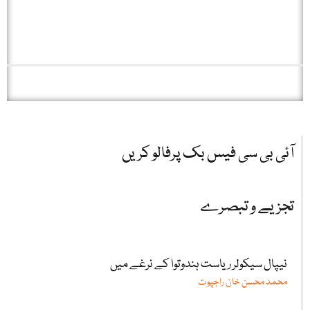
آئی بی سی فیس بک پرفالو کریں
تجزیے و تبصرے
نیپال سیکولر ریاست ہندوتوا کے نرغے میں
محمد محسن خان راجپوت