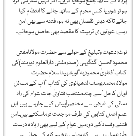
پردہ کے ساتھ جمع ہوجایا کریں۔ اگر کہیں سفر ہی کرنا
ہو تو شوہر یا کسی محرم کے ساتھ جانے کا انتظام کیا
جائے تاکہ دینی نقصان بھی نہ ہو، فتنہ سے بھی امن
رہے، عورتوں ی تربیت کا مقصد بھی حاصل ہوجائے۔
نوٹ:دعوت وتبلیغ کے حولے سے حضرت مولانامفتی
محمودالحسن گنگوہی (صدرمفتی دارالعلوم دیوبند)کی
کتاب”فتاویٰ محمودیہ”اورشہیداسلام حضرت
مولانامحمدیوسف لدھیانوی کی کتاب ”آپ کے مسائل
اوران کاحل”سے چندمنتخب فتاویٰ جات عوام کی راہ
نمائی کی غرض سے مختصراًپیش کیے جارہے ہیں۔اہل
علم اصل کتابوں کی طرف مراجعت فرماسکتے ہیں۔اس
فتنے وفسادکے دورمیں عوام کے لیے بھی زیادہ درست
طرزعمل یہی ہے کہ وہ اس عظیم کام کے حوالے سے