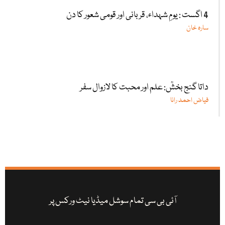
4 اگست : یومِ شہداء، قربانی اور قومی شعور کا دن
سارہ خان
داتا گنج بخشؒ: علم اور محبت کا لازوال سفر
فیاض احمد رانا
آئی بی سی تمام سوشل میڈیا نیٹ ورکس پر