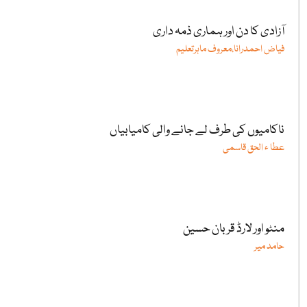
آزادی کا دن اور ہماری ذمہ داری
فیاض احمدرانا،معروف ماہرتعلیم
ناکامیوں کی طرف لے جانے والی کامیابیاں
عطا ء الحق قاسمی
منٹو اور لارڈ قربان حسین
حامد میر