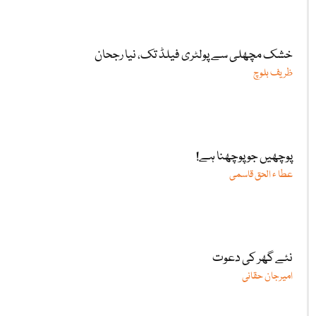
خشک مچھلی سے پولٹری فیلڈ تک، نیا رجحان
ظریف بلوچ
پوچھیں جو پوچھنا ہے!
عطا ء الحق قاسمی
نئے گھر کی دعوت
امیرجان حقانی