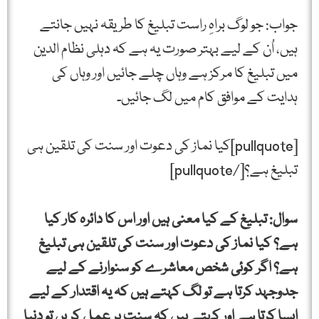
جواب: جو لوگ براہِ راست تبلیغ کا طریقہ نہیں جانتے
ہیں، اُن کے لیے بہتر صورت یہ ہے کہ دہلی نظام الدین
میں تبلیغ کا مرکز ہے وہاں چلے جائیں اور وہاں کی
ہدایت کے موافق کام میں لگ جائیں۔
[pullquote]کیا نماز کی دعوت اور سنت کی تلقین ہی
تبلیغ ہے؟[/pullquote]
سوال: تبلیغ کے کیا معنی ہیں اور اس کا دائرہ کار کیا
ہے؟ کیا نماز کی دعوت اور سنت کی تلقین ہی تبلیغ
ہے؟ اگر کوئی شخص معاشرے کو سنوارنے کے لیے
جدوجہد کرتا ہے تو لگ کہتے ہیں کہ یہ اقتدار کے لیے
ایسا کرتا ہے اور کہتے ہیں کہ سنت پر عمل کریں تو دنیا