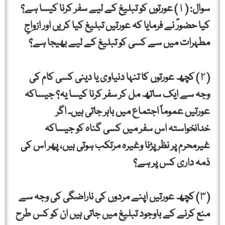
سوال: (١) عورتوں کو تبلیغ کے لیے سفر کرنا کیسا ہے؟
کیا حضورۖ نے فرمایا کہ عورتیں تبلیغ کیا کریں اور ازواجِ
مطہرات میں سے کسی کو تبلیغ کے لیے بھیجا ہے؟
(٢) کچھ عورتوں کا تنہا دنیاوی یا دینی کسی کام کی
وجہ سے ایک ساتھ مل کر سفر کرنا کیسا یہ؟ جیساکہ
عورتیں عموماً اجتماع میں باہر جاتی ہیں۔ اگر
خدانخواستہ اس سفر میں کسی گناہ کو جیساکہ
غیرمحرم پر نظر پڑنا وغیرہ مرتکب ہوتی ہیں، پھر اس کی
ذمہ داری کس پر ہے؟
(٣) کچھ عورتیں اپنے مردوں کی ناراضگی کی وجہ سے
منع کرنے کے باوجود تبلیغ میں جاتی ہیں ان کو کس طرح