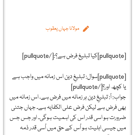
مولانا جہاں یعقوب
[pullquote]کیا تبلیغ فرض ہے؟:[/pullquote]
[pullquote]سوال: تبلیغِ دین اس زمانہ میں واجب ہے
یا کچھ اور؟[/pullquote]
جواب: اً: تبلیغِ دین ہر زمانہ میں فرض ہے، اس زمانہ میں
بھی فرض ہے لیکن فرض علی الکفایہ ہے۔ جہاں جتنی
ضرورت ہو اسی قدر اس کی اہمیت ہوگی۔ اور جس جس
میں جیسی اہلیت ہو اُس کے حق میں اُسی قدر ذمہ