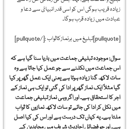
زیادہ قریب ہوگی اس کو اسی قدر انبیائ سے دعا و
عبادت میں زیادہ قرب ہوگا۔
[pullquote]تبلیغ میں ہرنمازکاثواب :[/pullquote]
سوال: موجودہ تبلیغی جماعت میں بارہا سنا گیا ہے کہ
اس جماعت میں نکلنے سے جو عمل کیا جاتا ہے وہ
سات لاکھ گنا زیادہ ہوتا ہے یعنی ایک عمل گھر پر کیا
گیا مثلاً ایک نماز گھر پر ادا کی گئی تو ایک ہی نماز کے
اجر کا استحقاق ہے۔ اور اگر وہی نماز تبلیغی جماعت
میں نکل کر ادا کی جائے تو سات لاکھ نمازوں کا ثواب
ملتا ہے۔ یہ کہاں تک درست ہے اور اس کی کیا اصل
ہے۔ اور جو فضائل احادیث شریف میں مجاہدین کے