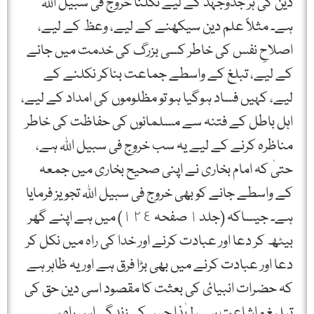
دین کی ہر جدوجہد کے لیے نکلنا خروج فی سبیل اﷲ
ہے۔ مثلاً علم دین سیکھنے کے لیے، وعظ کے لیے،
اصلاحِ نفس کی خاطر کسی بزرگ کی خدمت میں جانے
کے لیے، تبلغ کے واسطے جماعت بناکر نکلنے کے
لیے، کہیں فساد ہوگیا ہو تو مظلوموں کی امداد کے لیے،
اہل باطل کے فتنہ سے مسلمانوں کی حفاظت کی خاطر
مناظرہ کرنے کے لیے یہ سب خروج فی سبیل اﷲ ہے،
حتیٰ کہ امام بخاری نے اپنی صحیح بخاری میں جمعہ
کے واسطے جانے کو بھی خروج فی سبیل اﷲ تجویز فرمایا
ہے۔ جیساکہ (جلد١ صفحہ ١٢٤) میں ہے اپنے گھر
بیٹھ کر دعا اور عبادت کرنے اور خدا کی راہ میں نکل کر
دعا اور عبادت کرنے میں بھی بڑا فرق ہے اور یہ ظاہر ہے
کہ حضرات انبیائ کی بعثت کا مقصود اسی دین حق کی
تبلیغ و اشاعت ہے، لہٰذا جس کی زندگی اس راہ سے