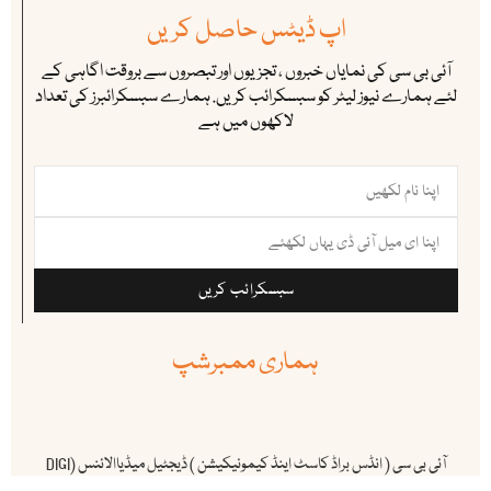
اپ ڈیٹس حاصل کریں
آئی بی سی کی نمایاں خبروں ، تجزیوں اور تبصروں سے بروقت اگاہی کے
لئے ہمارے نیوز لیٹر کو سبسکرائب کریں. ہمارے سبسکرائبرز کی تعداد
لاکھوں میں ہے
سبسکرائب کریں
ہماری ممبرشپ
آئی بی سی ( انڈس براڈ کاسٹ اینڈ کیمونیکیشن ) ڈیجٹیل میڈیاالائنس (DIGI