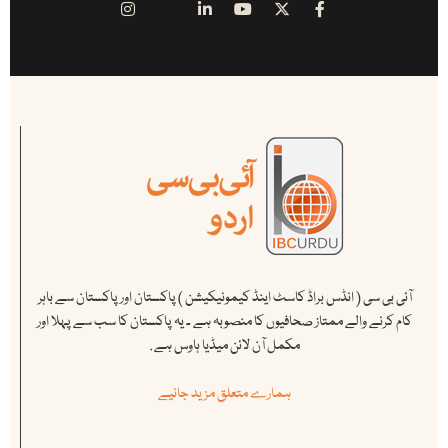
آئی بی سی ( انڈس براڈ کاسٹ اینڈ کیمونیکیشن ) پاکستان اور پاکستان سے باہر
کام کرنے والے ممتاز صحافیوں کا منصوبہ ہے ۔ یہ پاکستان کا سب سے پہلا اور
مکمل آن لائن میڈیا ہاوس ہے .
ہمارے متعلق مزید جانیے