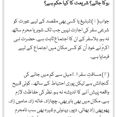
روکا جائے؟ شریعت کا کیا حکم ہے؟
جواب(١):تبلیغ یا کسی بھی مقصد کے لیے عورت کو
شرعی سفر کی اجازت نہیں جب تک شوہر یا محرم ساتھ
نہ ہو، بلاسفر کے ان کا اجتماع ثابت ہے، حضرت نبی
اکرمۖ نے خود اُن کو کسی مکان میں اجتماع کے لیے
فرمایا ہے۔
(٢) مسافتِ سفر٤٨میل سے کم میں جانے کی
گنجائش ہے لیکن پوری احتیاط کے ساتھ، کوئی قبیح
واقعہ پیش آنے کا اندیشہ نہ ہو، نظر کی حفاظت لازم
ہے، مکان میں بھی باہر بھی۔ چچازاد، خالہ زاد، ماموں زاد،
پھوپھی زاد بھائی، دیور، بہنوئی وغیرہ بھی سب نامحرم