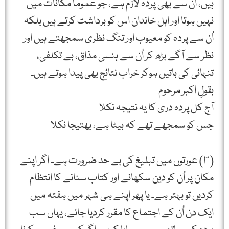
ہیں، اُن سے بھی پردہ لازم ہے، جو عموماً مکانات میں
نہیں ہوتا اور اہل خاندان اس کو برداشت کرتے ہیں بلکہ
اُن سے پردہ کو معیوب اور تنگ نظری سمجھتے ہیں اور
نظر سے آگے بڑھ کر اُن سے ہنسی مذاق، بے تکلفی،
تنہائی کی باتیں ہوکر خراب نتائج بھی پیدا ہوتے ہیں۔
بقولِ اکبر مرحوم
آج کل پردہ دری کا یہ نتیجہ نکلا
جس کو سمجھے تھے کہ بیٹا ہے، بھتیجا نکلا
(٣) عورتوں میں تبلیغ کی بے حد ضرورت ہے۔ اگر اپنے
مکان پر اُن کو دین سکھانے اور کتاب سنانے کا انتظام
کردیں تو بہتر ہے۔ یا پھر اپنے ہی شہر میں ہفتہ میں
ایک دن اُن کے اجتماع کا مقرر کردیا جائے، یہاں سب