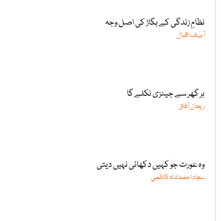
نظامِ زندگی کے بگاڑ کی اصل وجہ
آصف اقبال
ہر گھر سے جینزی نکلے گا
ریحان آفاق
وہ عورت جو کہیں دکھائی نہیں دیتی
سجاداحمدشاہ کاظمی