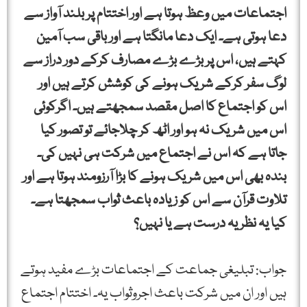
اجتماعات میں وعظ ہوتا ہے اور اختتام پر بلند آواز سے
دعا ہوتی ہے۔ ایک دعا مانگتا ہے اور باقی سب آمین
کہتے ہیں، اس پر بڑے بڑے مصارف کرکے دور دراز سے
لوگ سفر کرکے شریک ہونے کی کوشش کرتے ہیں اور
اس کو اجتماع کا اصل مقصد سمجھتے ہیں۔ اگرکوئی
اس میں شریک نہ ہو اور اٹھ کر چلاجائے تو تصور کیا
جاتا ہے کہ اس نے اجتماع میں شرکت ہی نہیں کی۔
بندہ بھی اس میں شریک ہونے کا بڑا آرزومند ہوتا ہے اور
تلاوت قرآن سے اس کو زیادہ باعث ثواب سمجھتا ہے۔
کیا یہ نظریہ درست ہے یا نہیں؟
جواب: تبلیغی جماعت کے اجتماعات بڑے مفید ہوتے
ہیں اور ان میں شرکت باعث اجروثواب یہ۔ اختتام اجتماع