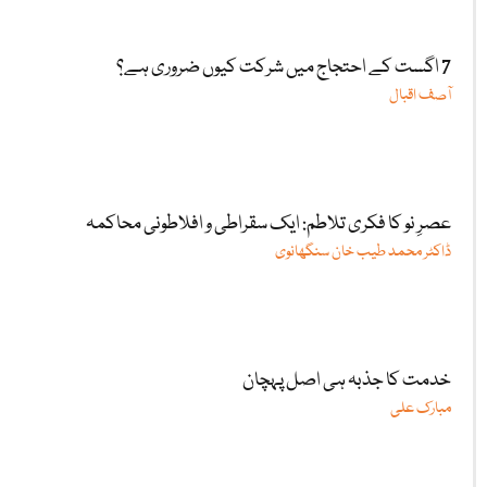
7 اگست کے احتجاج میں شرکت کیوں ضروری ہے؟
آصف اقبال
عصرِ نو کا فکری تلاطم: ایک سقراطی و افلاطونی محاکمہ
ڈاکٹر محمد طیب خان سنگھانوی
خدمت کا جذبہ ہی اصل پہچان
مبارک علی