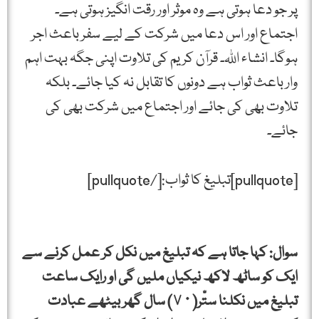
پر جو دعا ہوتی ہے وہ موثر اور رقت انگیز ہوتی ہے۔
اجتماع اور اس دعا میں شرکت کے لیے سفر باعث اجر
ہوگا۔ انشاء اﷲ۔ قرآن کریم کی تلاوت اپنی جگہ بہت اہم
وار باعث ثواب ہے دونوں کا تقابل نہ کیا جائے۔ بلکہ
تلاوت بھی کی جائے اور اجتماع میں شرکت بھی کی
جائے۔
[pullquote]تبلیغ کا ثواب:[/pullquote]
سوال: کہا جاتا ہے کہ تبلیغ میں نکل کر عمل کرنے سے
ایک کو ساٹھ لاکھ نیکیاں ملیں گی او رایک ساعت
تبلیغ میں نکلنا ستّر(٧٠) سال گھر بیٹھے عبادت