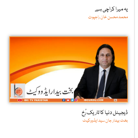
یہ میرا کراچی ہے
محمد محسن خان راجپوت
ڈیجیٹل دنیا کا تاریک رُخ
بخت بیدار جان سید ایڈووکیٹ