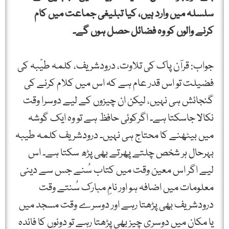
سلسلہ میں وارد ہیں، کیا تبلیغی جماعت میں کام
کرنے والوں کو وہ فضائل حصل ہوں گے۔
جواب: قرآن پاک کی تلاوت، درودشریف، کلمہ طیّبہ کی
فضیلت تو اس قدر عام ہے کہ اس میں کلام کرنے کی
گنجائش ہی نہیں، لیکن ان چیزوں کے لیے دوسرا وقت
نکالا جاسکتا ہے۔ اگرکوئی حافظ ہے تو وہ ایک گوشہ
میں بیٹھنے کا محتاج ہی نہیں۔ درودشریف کلمہ طیبہ
بہرحال ہر شخص چلتے پھرتے بھی پڑھ سکتا ہے۔ اس
لیے اگر اس معین وقت میں کتاب سُنے جس سے دینی
معلومات میں اضافہ ہو اور نامِ مبارک سُنتے وقت
درودشریف بھی پڑھتا رہے اور دوسرے وقت مسجد میں
یا مکان میں دوسری چیز بھی پڑھتا رہے تو دونوں کا فائدہ