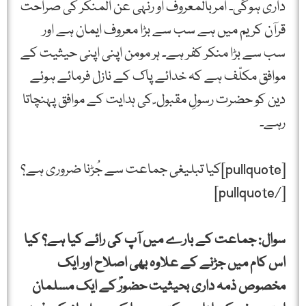
داری ہوگی۔ امربالمعروف او رنہی عن المنکر کی صراحت
قرآن کریم میں ہے سب سے بڑا معروف ایمان ہے اور
سب سے بڑا منکر کفر ہے۔ ہر مومن اپنی اپنی حیثیت کے
موافق مکلّف ہے کہ خدائے پاک کے نازل فرمائے ہوئے
دین کو حضرت رسولِ مقبول ۖ کی ہدایت کے موافق پہنچاتا
رہے۔
[pullquote]کیا تبلیغی جماعت سے جُڑنا ضروری ہے؟
[/pullquote]
سوال: جماعت کے بارے میں آپ کی رائے کیا ہے؟ کیا
اس کام میں جڑنے کے علاوہ بھی اصلاح اور ایک
مخصوص ذمہ داری بحیثیت حضورۖ کے ایک مسلمان