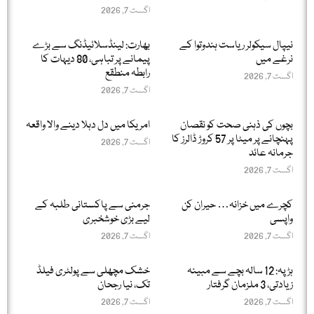
اگست 7, 2026
نیپال سیکولر ریاست ہندوتوا کے
بھارت: لینڈسلائیڈنگ سے بڑے
نرغے میں
پیمانے پر تباہی، 80 دیہات کا
رابطہ منطقع
اگست 7, 2026
اگست 7, 2026
بچوں کی ذہنی صحت کو نقصان
امریکا میں دل دہلا دینے والا واقعہ
پہنچانے پر میٹا پر 57 کروڑ ڈالرز کا
اگست 7, 2026
جرمانہ عائد
اگست 7, 2026
کچرے میں خزانہ… حیران کن
جرمنی سے پاکستانی طلبہ کے
واپسی
لیے بڑی خوشخبری
اگست 7, 2026
اگست 7, 2026
ہڑپہ: 12 سالہ بچے سے مبینہ
خشک مچھلی سے پولٹری فیلڈ
زیادتی، 3 ملزمان گرفتار
تک، نیا رجحان
اگست 7, 2026
اگست 7, 2026