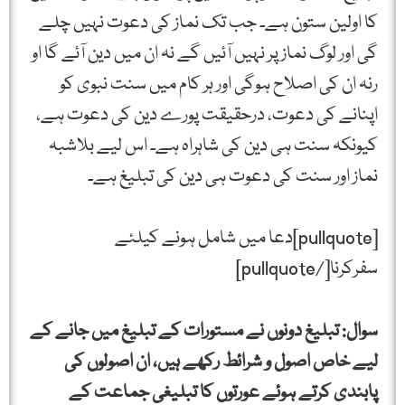
کا اولین ستون ہے۔ جب تک نماز کی دعوت نہیں چلے
گی اور لوگ نماز پر نہیں آئیں گے نہ ان میں دین آئے گا او
رنہ ان کی اصلاح ہوگی اور ہر کام میں سنت نبوی کو
اپنانے کی دعوت، درحقیقت پورے دین کی دعوت ہے،
کیونکہ سنت ہی دین کی شاہراہ ہے۔ اس لیے بلاشبہ
نماز اور سنت کی دعوت ہی دین کی تبلیغ ہے۔
[pullquote]دعا میں شامل ہونے کیلئے
سفرکرنا[/pullquote]
سوال: تبلیغ دونوں نے مستورات کے تبلیغ میں جانے کے
لیے خاص اصول و شرائط رکھے ہیں، ان اصولوں کی
پابندی کرتے ہوئے عورتوں کا تبلیغی جماعت کے