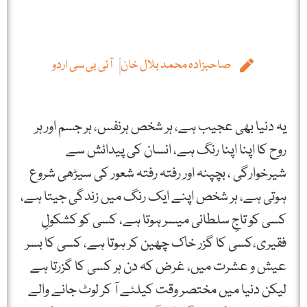
صاحبزادہ محمد بلال خان
آئی بی سی اردو
یہ دنیا بھی عجیب ہے، ہر شخص ہرنفس، ہر جسم اور ہر
روح کا اپنا اپنا رنگ ہے، انسان کی پیدائش سے
شیرخوارگی ، بچپنہ اور رفتہ رفتہ شعور کی سیڑھی شروع
ہوتی ہے، ہر شخص اپنے ایک رنگ میں زندگی جیتا ہے،
کسی کو تاجِ سلطانی میسر ہوتا ہے، کسی کو کشکولِ
فقیری،کسی کا گزر خاک چھین کر ہوتا ہے، کسی کا بسر
عیش و عشرت میں، غرض کہ دن ہر کسی کا گزرتا ہے
لیکن دنیا میں مختصر وقت کیلئے آ کر لوٹ جانے والے