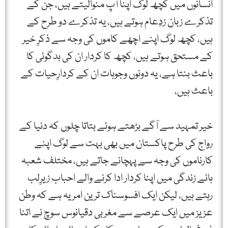
انسانوں میں کچھ لوگ اپنا آپ منوالیتے ہیں، جن کے
تذکرے زبان زدِعام ہوتے ہیں، یہ تذکرے دو طرح کے
ہیں، کچھ لوگ اپنے اچھے کاموں کی وجہ سے ذکرِ خیر
کے مستحق ہوتے ہیں، کچھ کا کردار ان کی بدگوئی کا
باعث بنتا ہے، یہ دونوں وجوہات ان کے کردارِحیات کے
باعث ہیں،
خیر تمہید سے آگے بڑھتے ہوئے بتاتا چلوں کہ دنیا کے
رواج کی طرح پاکستان میں بھی بہت سے لوگ اپنے
کارناموں کی وجہ سے پہچانے جاتے ہیں، مختلف شعبہ
ہائے زندگی میں اپنا کردار ادا کرنے والے احباب زیرِلب
رہتے ہیں، لیکن ایک افسوسناک ترین امر یہ ہے کہ وطن
عزیز ميں ایک عرصے سے مغربی دقیانوس سوچ نے اتنا