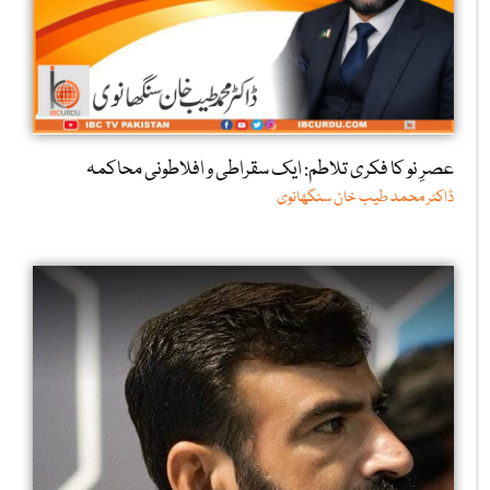
عصرِ نو کا فکری تلاطم: ایک سقراطی و افلاطونی محاکمہ
ڈاکٹر محمد طیب خان سنگھانوی