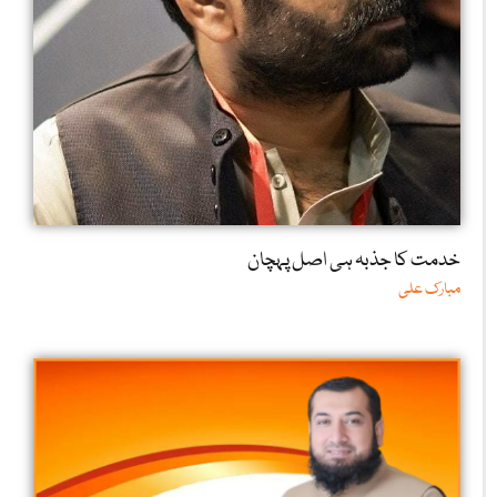
خدمت کا جذبہ ہی اصل پہچان
مبارک علی