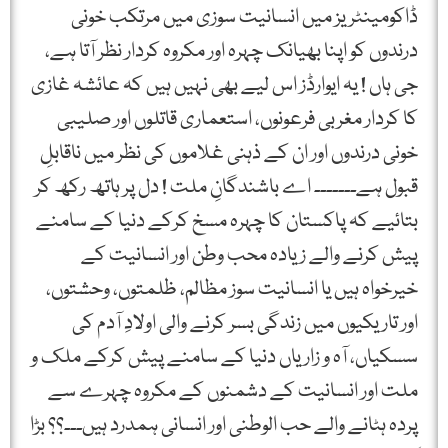
ڈاکومینٹریز میں انسانیت سوزی میں مرتکب خونی
درندوں کو اپنا بھیانک چہرہ اور مکروہ کردار نظر آتا ہے،
جی ہاں ! یہ ایوارڈز اس لیے بھی نہیں ہیں کہ عائشہ غازی
کا کردار مغربی فرعونوں، استعماری قاتلوں اور صلیبی
خونی درندوں اور ان کے ذہنی غلاموں کی نظر میں ناقابلِ
قبول ہے۔۔۔۔۔۔۔ اے باشندگانِ ملت ! دل پر ہاتھ رکھ کر
بتائیے کہ پاکستان کا چہرہ مسخ کرکے دنیا کے سامنے
پیش کرنے والے زیادہ محب وطن اور انسانیت کے
خیرخواہ ہیں یا انسانیت سوز مظالم، ظلمتوں، وحشتوں،
اور تاریکیوں میں زندگی بسر کرنے والی اولادِ آدم کی
سسکیاں، آہ و زاریاں دنیا کے سامنے پیش کرکے ملک و
ملت اور انسانیت کے دشمنوں کے مکروہ چہرے سے
پردہ ہٹانے والے حب الوطنی اور انسانی ہمدرد ہیں۔۔۔؟؟ بڑا