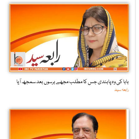
بابا کی وہ پابندی جس کا مطلب مجھے برسوں بعد سمجھ آیا
رابعہ سید