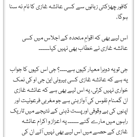
کافور چھڑکتی زبانوں سے کسی عائشہ غازی کا نام نہ سنا
ہوگا،
اس لیے بھی کہ اقوامِ متحدہ کے اجلاس میں کسی
عائشہ غازی نے خطاب بھی نہیں کیا۔۔۔۔۔۔
جی تو یہ دوہرا معیار کیوں ہے۔۔۔۔؟ جی اس کیوں کا جواب
یہ ہے کہ عائشہ غازی کسی بیرونی این جی او کی نمک
خواری نہیں کرتی، یہ اس لیے بھی ہے کہ عائشہ غازی
ان گمنام نفوس کی آواز بنی ہے جو مغربی فرعونیت اور
اپنوں کی بے وقوفی اور پست ذہنی کے نتیجے میں تاریک
راہوں میں مارے گئے ۔۔۔۔۔۔ یہ اعزاز و اکرام عائشہ
غازی کے حصے میں اس لیے بھی نہیں آتے ان کی