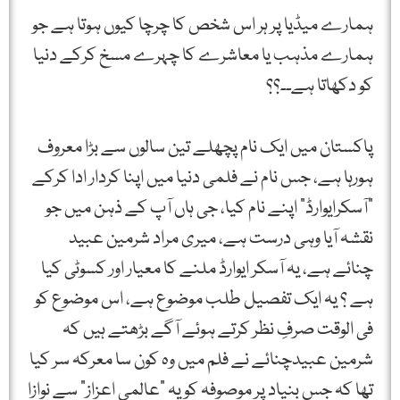
ہمارے میڈیا پر ہر اس شخص کا چرچا کیوں ہوتا ہے جو
ہمارے مذہب یا معاشرے کا چہرے مسخ کرکے دنیا
کو دکھاتا ہے۔۔؟؟
پاکستان میں ایک نام پچھلے تین سالوں سے بڑا معروف
ہورہا ہے، جس نام نے فلمی دنیا میں اپنا کردار ادا کرکے
"آسکرایوارڈ” اپنے نام کیا، جی ہاں آپ کے ذہن میں جو
نقشہ آیا وہی درست ہے، میری مراد شرمین عبید
چنائے ہے، یہ آسکر ایوارڈ ملنے کا معیار اور کسوٹی کیا
ہے ؟ یہ ایک تفصیل طلب موضوع ہے، اس موضوع کو
فی الوقت صرفِ نظر کرتے ہوئے آگے بڑھتے ہیں کہ
شرمین عبیدچنائے نے فلم میں وہ کون سا معرکہ سر کیا
تھا کہ جس بنیاد پر موصوفہ کو یہ "عالمی اعزاز” سے نوازا