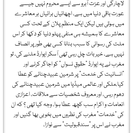
لاچارگی اور عزت آبرو سے ایسے محروم نہیں جیسے
عورت باقی دنیا ميں ہے، اچھائیاں برائیاں ہر معاشرے
میں ہوتی ہیں لیکن ایک منظم پلان کے تحت کسی
معاشرے کا ہمیشہ ہی منفی پہلو دنیا کو دکھا کر اس
ملت کی رسوائی کا سبب بنانا کسی بھی طور پر انصاف
نہیں ہے، خیر بات چل رہی تھی آسکر ایوارڈ ملنے کی، تو
مغرب نے یہ ایوارڈ "حقوقِ نسواں” کو اجاگر کرنے اور
"انسانیت کی خدمت” پر شرمین عبیدچنائے کو عطا
کیا،ملکی اور عالمی میڈیا میں شرمین عبیدچنائے کی
دھوم رہی، اور معروف شخصیات سے ملاقات، اعزازی
انعامات و اکرام سب کچھ عطا ہوا، وجہ کیا تھی ؟ کہ ان
کی "خدمات” مغرب کی نظروں میں بخوبی بھا گئیں اور
مغرب نے اس پر "سندقبولیت” سے نوازا،