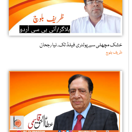
خشک مچھلی سے پولٹری فیلڈ تک، نیا رجحان
ظریف بلوچ