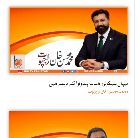
نیپال سیکولر ریاست ہندوتوا کے نرغے میں
محمد محسن خان راجپوت