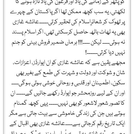
کو پتھر کے زمانے کی یاد اور فرعون کی یاد تازہ ہونے کا
لکھتی، یہ سب کچھ ممکن تھا اگر پاکستان کے چہرے
پر تھوک کر شعائرِاسلام کی تحقیر کرتی۔۔۔۔۔عائشہ غازی
بھی یہ ٹھاٹ باٹھ حاصل کرسکتی تھی، اگر اسلام پسند
نہ ہوتی۔۔۔۔ لیکن ۔۔۔۔!!! ہر ماں ضمیر فروش بیٹی کو جنم
نہیں دیا کرتی۔۔۔۔۔۔!
مجھے یقین ہے کہ عائشہ غازی کو ان ایوارڈز، اعزازات،
شان و شوکت اور دولت و شہرت کی طمع کے بغیر بھی
سکون، اطمینان اور قلبی و روحانی خوشی ہوتی ہوگی۔۔۔۔
اور ان کے لیے روزمحشر جو ایوارڈ رکھے جائیں گے۔۔۔۔۔ ان
کا تصور شعورِ لاشعور کو بھی نہیں۔۔۔۔۔ یہی کچھ گمنام
ہوتے ہیں جن کی زندگی خاموشی سے بیت جاتی ہے مگر
ایک تاریخ رقم کرجاتی ہے۔۔۔۔عائشہ غازی بھی اقبال کے
مصرعے "یہ غازی یہ تیرے پُر اسرار بندے” کے مصداق