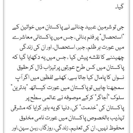
گیا۔
جی تو شرمین عبید چنائے نے پاکستان میں خواتین کے
"استحصال” پر فلم بنائی، جس میں پاکستانی معاشرے
میں عورت ہر ظلم، جبر، استحصال، اور ان کی زندگی
چھیننے کا نقشہ پيش کیا ، جس میں یہ دکھایا گیا کہ
پاکستان میں کس طرح عورتوں پر تیزاب ڈال کر حقوق
نسواں کا پامال کیا جاتا ہے، کھلے لفظوں میں اگر آپ
سمجھنا چاہیں تو پاکستان میں عورت کیساتھ "بدترین”
سلوک "اُجاگر” کرکے موصوفہ نے عالمی سطح پر
پاکستان کی "خدمت” کی، دنیا کو یہ باور کرایا کہ مشرقی
تہذیب بالخصوص پاکستان میں عورت نامی مخلوق
محفوظ نہیں، ان کی تعلیم، زندگی، روزگار، رہن سہن،اور