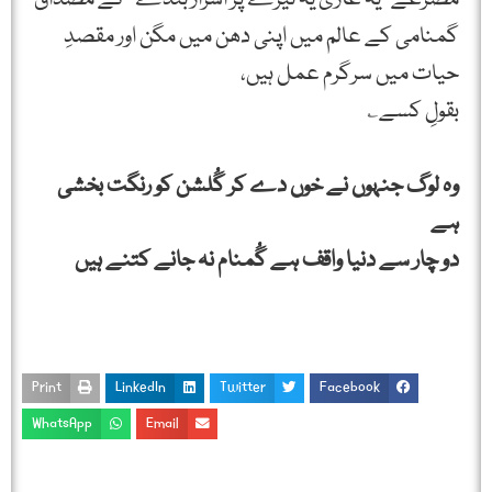
گمنامی کے عالم میں اپنی دھن میں مگن اور مقصدِ
حیات میں سرگرم عمل ہیں،
بقولِ کسے؎
وہ لوگ جنہوں نے خوں دے کر گُلشن کو رنگت بخشی
ہے
دو چار سے دنیا واقف ہے گُمنام نہ جانے کتنے ہیں
Print
LinkedIn
Twitter
Facebook
WhatsApp
Email