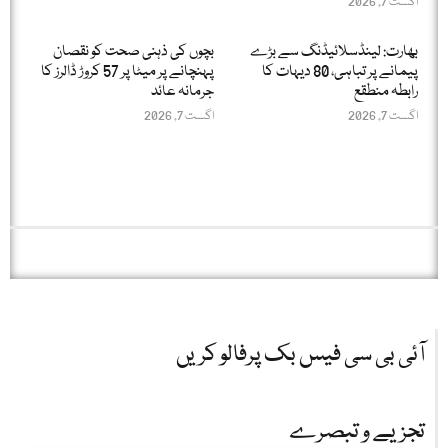
اگست 7, 2026
بھارت: لینڈسلائیڈنگ سے بڑے
بچوں کی ذہنی صحت کو نقصان
پیمانے پر تباہی، 80 دیہات کا
پہنچانے پر میٹا پر 57 کروڑ ڈالرز کا
رابطہ منطقع
جرمانہ عائد
اگست 7, 2026
اگست 7, 2026
آئی بی سی فیس بک پرفالو کریں
تجزیے و تبصرے