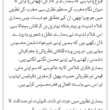
فروغ پالیا ہے کہ ہمارے ہر کام کی اچھائی یا برائی کا
میزان نگاہِ مغرب کی منظور نظری ہے، مغرب کی نظروں
میں جو چیز اچھی، ان کے مطابق جو درست، وہی ہماری
غلام ذہنیت پر بہتر بلکہ بہترین بن کر نقش ہوجاتا ہے،
اس غلام ذہنیت نے ہمارے عقل و شعور پر وہ پردے
ڈال رکھے ہیں کہ ہمیں اپنے خیرخواہ دشمن محسوس
ہوتے ہیں، اور پسِ پردہ ثقافتی،نظریاتی یا جغرافیائی
دشمنی رکھنے والے اپنے محسن لگنے لگتے ہیں،
ہماری فکری غلامی کا یہ عالم ہے کہ ہم اپنی ملی،
قومی اور نظریاتی حمیت بھول کر مغربی دقیانوس تہذیب
اور اس سے وابستہ افعال پر فخر محسوس کرتے ہیں،
ہماری نظروں میں عزت اور ذلت، قبولیت اور صداقت کا
معیار مغربی پسند پر ہی کیوں استوار ہے؟