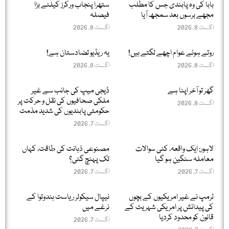
بابا کی وہ پابندی جس کا مطلب
ستھرا پنجاب ورکرز کیلئے بڑا
مجھے برسوں بعد سمجھ آیا
فیصلہ
اگست 8, 2026
اگست 8, 2026
روتے ہوئے عوام اچھے لگتے ہیں!
یہ ریڈیو تضادستان ہے!
اگست 8, 2026
اگست 8, 2026
گھر تو آخر اپنا ہے
ڈیجی میپ کی جانب سے غیر
ملکی صحافیوں کی نقل و حرکت پر
اگست 8, 2026
حکومتی پابندیوں کی شدید مذمت
اگست 7, 2026
لاہور: ایک واقعہ، کئی سوالات
مصنوعی ذہانت کی طاقت، کہاں
معاملہ سنگین ہو گیا
تک پہنچ گئی؟
اگست 7, 2026
اگست 7, 2026
ٹرمپ نے غیر امریکیوں کے بچوں
نیپال سیکولر ریاست ہندوتوا کے
کی پیدائش پر امریکی شہریت کے
نرغے میں
قانون کو محدود کردیا
اگست 7, 2026