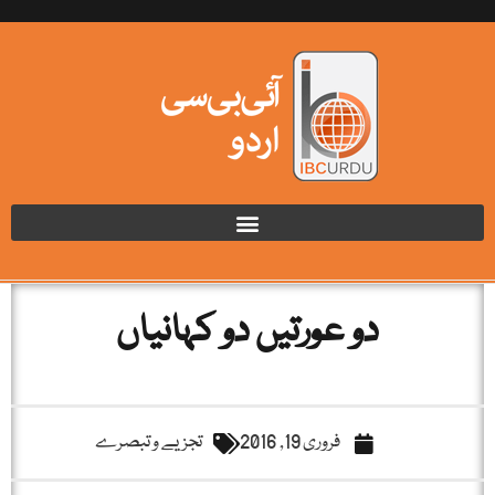
دو عورتیں دو کہانیاں
فروری 19, 2016
تجزیے و تبصرے