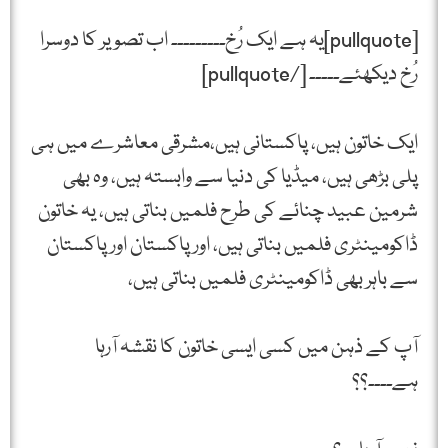
[pullquote]یہ ہے ایک رُخ۔۔۔۔۔۔۔۔۔ اب تصویر کا دوسرا
رُخ دیکھئے۔۔۔۔۔ [/pullquote]
ایک خاتون ہیں، پاکستانی ہیں،مشرقی معاشرے میں ہی
پلی بڑھی ہيں، میڈیا کی دنیا سے وابستہ ہیں، وہ بھی
شرمین عبید چنائے کی طرح فلمیں بناتی ہیں، یہ خاتون
ڈاکومینٹری فلمیں بناتی ہیں، اور پاکستان اور پاکستان
سے باہر بھی ڈاکومینٹری فلمیں بناتی ہیں،
آپ کے ذہن میں کسی ایسی خاتون کا نقشہ آرہا
ہے۔۔۔۔؟؟