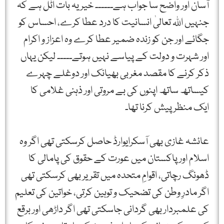
آسان اور واضح سا جواب ہے۔۔۔۔۔۔ خیر یہ بات اٹل ہے کہ
جنہیں اللہ تعالیٰ انسانیت کا درد عطا کرے، احساس کو
جگائے اور جن کو زندہ ضمیر عطا کرے وہ اعزاز و اکرام
اور شہرت و دولت کے پیاسے نہیں ہوتے۔۔۔۔۔ لیکن یہاں
ذکر کرنے کا مقصد مغربی بھیانک اور دوغلے چہرے
کیساتھ ساتھ اپنوں کی بے مروتی اور ذہنی غلامی کا
ایک منظر پیش کرنا تھا۔
عائشہ غازی بھی آسکرایوارڈ حاصل کرسکتی تھی اگر وہ
اسلام اور پاکستان میں عورت کے حقوق کی پامالی کا
ڈھونگ رچاتی، اقوامِ متحدہ میں تقریر بھی کرسکتی تھی
اگر مادرِ وطن کی تضحیک و توہین کرتی، خواتین کی تعلیم
کی علمبردار بھی گردانی جاسکتی تھی اگر داڑھی اور برقع