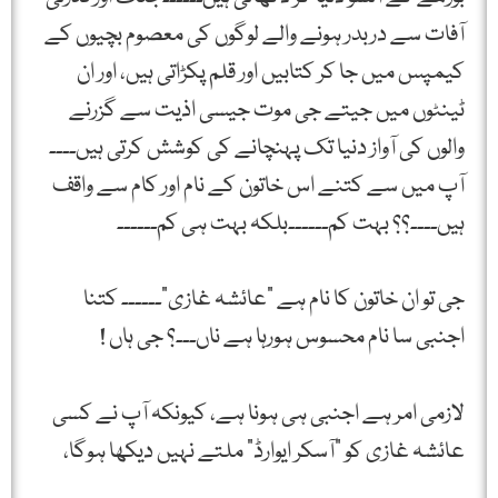
آفات سے دربدر ہونے والے لوگوں کی معصوم بچیوں کے
کیمپس میں جا کر کتابیں اور قلم پکڑاتی ہیں، اور ان
ٹینٹوں میں جیتے جی موت جیسی اذیت سے گزرنے
والوں کی آواز دنیا تک پہنچانے کی کوشش کرتی ہیں۔۔۔۔
آپ میں سے کتنے اس خاتون کے نام اور کام سے واقف
ہیں۔۔۔۔؟؟ بہت کم۔۔۔۔۔۔بلکہ بہت ہی کم۔۔۔۔۔۔
جی تو ان خاتون کا نام ہے "عائشہ غازی”۔۔۔۔۔۔ کتنا
اجنبی سا نام محسوس ہورہا ہے ناں۔۔۔؟ جی ہاں !
لازمی امر ہے اجنبی ہی ہونا ہے، کیونکہ آپ نے کسی
عائشہ غازی کو "آسکر ایوارڈ” ملتے نہیں دیکھا ہوگا،