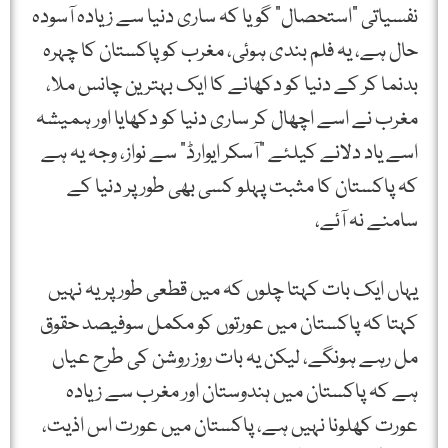
نفسیاتی "استحصال” گویا کہ ساری دنیا سے زیادہ آسودہ
حال ہے، یہ فلم بندی ہوئی، مغرب کو پاکستان کا چہرہ
بدنما کر کے دنیا کو دکھانے کا ایک بہترین چانس ملا،
مغرب نے اسے اچھال کر ساری دنیا کو دکھایا اور ہمیشہ
اسے یاد دلانے کیلئے "آسکر ایوارڈ” سے نواز، وجہ یہ ہے
کہ پاکستان کا مثبت پہلو کسی بھی طور پر دنیا کے
سامنے نہ آئے،
یہاں ایک بات کہتا چلوں کہ میں قطعی طور پر یہ نہیں
کہتا کہ پاکستان میں عورتوں کو مکمل سوفیصد حقوق
مل رہے ہونگے، لیکن یہ بات روز روشن کی طرح عیاں
ہے کہ پاکستان میں ہندوستان اور مغرب سے زيادہ
عورت کھلونا نہیں ہے، پاکستان میں عورت اس اذیت،