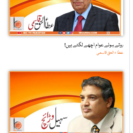
روتے ہوئے عوام اچھے لگتے ہیں!
عطا ء الحق قاسمی