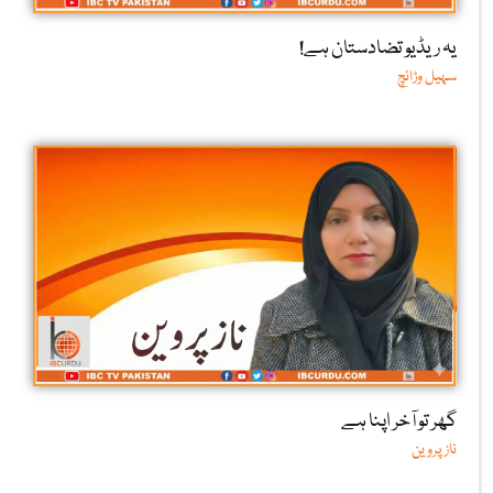
یہ ریڈیو تضادستان ہے!
سہیل وڑائچ
گھر تو آخر اپنا ہے
ناز پروین