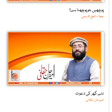
پوچھیں جو پوچھنا ہے!
عطا ء الحق قاسمی
نئے گھر کی دعوت
امیرجان حقانی