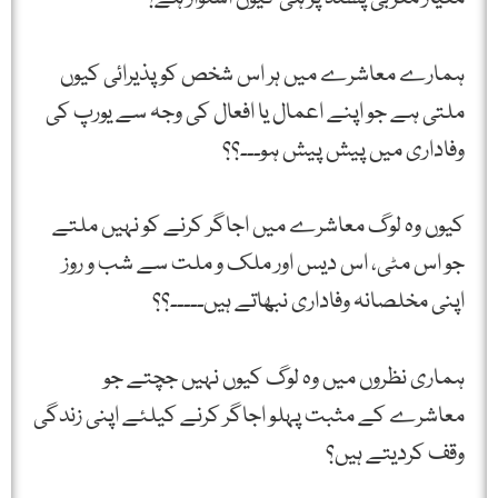
ہمارے معاشرے میں ہر اس شخص کو پذیرائی کیوں
ملتی ہے جو اپنے اعمال یا افعال کی وجہ سے یورپ کی
وفاداری میں پیش پیش ہو۔۔۔؟؟
کیوں وہ لوگ معاشرے میں اجاگر کرنے کو نہیں ملتے
جو اس مٹی، اس دیس اور ملک و ملت سے شب و روز
اپنی مخلصانہ وفاداری نبھاتے ہیں۔۔۔۔۔؟؟
ہماری نظروں میں وہ لوگ کیوں نہیں جچتے جو
معاشرے کے مثبت پہلو اجاگر کرنے کیلئے اپنی زندگی
وقف کردیتے ہیں؟