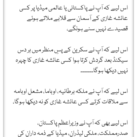
اس لیے کہ آپ نے پاکستانی یا عالمی میڈیا پر کسی
عائشہ غازی کے آسمان سے قلابے ملاتے ہوئے
قصیدے نہیں سنے ہونگے،
اس لیے کہ آپ نے سکرین کے پسِ منظر میں ہر دس
سیکنڈ بعد گردش کرتا ہوا کسی عائشہ غازی کا چہرہ
نہیں دیکھا ہوگا۔۔۔۔۔۔۔
اس لیے کہ آپ نے ملکہ برطانیہ، اوباما، مشعل اوبامہ
سے ملاقات کرتے کسی عائشہ غازی کو نہ دیکھا ہوگا،
اس لیے بھی کہ آپ نے وزیراعظم پاکستان،
صدرمملکت، ملکی لیڈران، میڈیا کے ذمہ داران کی