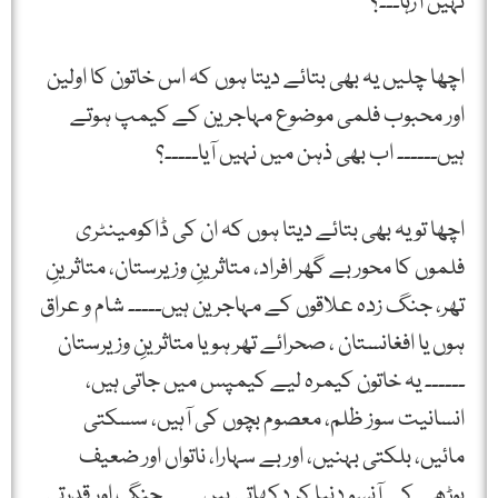
نہیں آرہا۔۔۔؟
اچھا چلیں یہ بھی بتائے دیتا ہوں کہ اس خاتون کا اولین
اور محبوب فلمی موضوع مہاجرین کے کیمپ ہوتے
ہیں۔۔۔۔۔۔ اب بھی ذہن میں نہیں آیا۔۔۔۔۔؟
اچھا تو یہ بھی بتائے دیتا ہوں کہ ان کی ڈاکومینٹری
فلموں کا محور بے گھر افراد، متاثرینِ وزیرستان، متاثرینِ
تھر، جنگ زدہ علاقوں کے مہاجرین ہیں۔۔۔۔۔ شام و عراق
ہوں یا افغانستان ، صحرائے تھر ہو یا متاثرینِ وزیرستان
۔۔۔۔۔۔ یہ خاتون کیمرہ لیے کیمپس میں جاتی ہیں،
انسانیت سوز ظلم، معصوم بچوں کی آہیں، سسکتی
مائیں، بلکتی بہنیں، اور بے سہارا، ناتواں اور ضعیف
بوڑھے کے آنسو دنیا کر دکھاتی ہیں۔۔۔۔۔۔جنگ اور قدرتی