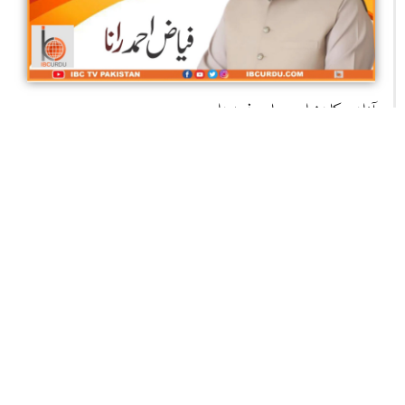
آزادی کا دن اور ہماری ذمہ داری
فیاض احمدرانا،معروف ماہرتعلیم