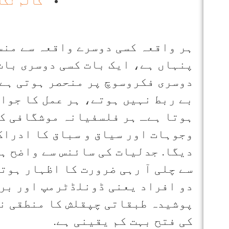
کالم نگا
ہر واقعہ کسی دوسرے واقعہ سے منس
پنہاں ہے، ایک بات کسی دوسری بات
دوسری فکروسوچ پر منحصر ہوتی ہےـ
بے ربط نہیں ہوتے، ہر عمل کا جواز
ہوتا ہےـ ہر فلسفیانہ موشگافی کا
وجوہات اور سیاق و سباق کا ادراک
دیگا. جدلیات کی سائنس سے واضح ہ
سے چلی آ رہی ضرورت کا اظہار ہوت
دو افراد یعنی ڈونلڈٹرمپ اور بر
پوشیدہ طبقاتی چپقلش کا منطقی نت
کی فتح بہت کم یقینی ہے.