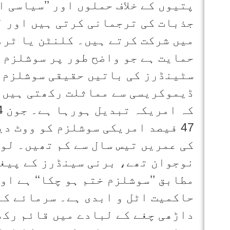
پتیوں کے خلاف حملوں اور ’’سیاسی ان
جذبات کی ترجمانی کرتی ہیں اور ل
میں شرکت کرتے ہیں۔ کلنٹن یا ٹرم
حمایت ہے جو واضح طور پر سوشلزم ک
سٹینڈرز کی باتیں حقیقی سوشلزم 
ڈیموکریسی سے مماثلت رکھتی ہیں۔ 
کی عمریں تیس سال سے کم تھیں۔ لو
نوجوان تھے، برنی سینڈرز کے پیغا
مطابق ’’سوشلزم ختم ہو چکا‘‘ ہے او
حاکمیت اٹل و ابدی ہے۔ سرمائے کے
داڑھی چغے کے لبادے میں قائم رکھن