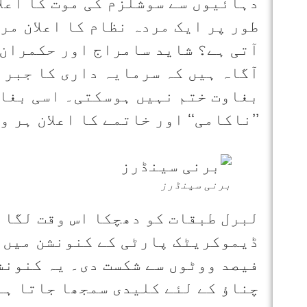
دہائیوں سے سوشلزم کی موت کا اعلا
طور پر ایک مردہ نظام کا اعلان مر
آتی ہے؟ شاید سامراج اور حکمران
آگاہ ہیں کہ سرمایہ داری کا جبر و
بغاوت ختم نہیں ہوسکتی۔ اسی بغاو
’’ناکامی‘‘ اور خاتمے کا اعلان ہر 
برنی سینڈرز
لبرل طبقات کو دھچکا اس وقت لگا 
فیصد ووٹوں سے شکست دی۔ یہ کنونش