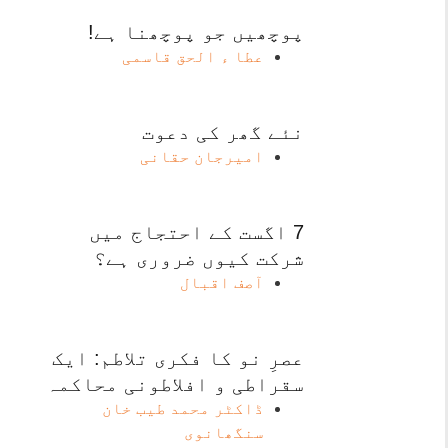
پوچھیں جو پوچھنا ہے!
عطا ء الحق قاسمی
نئے گھر کی دعوت
امیرجان حقانی
7 اگست کے احتجاج میں
شرکت کیوں ضروری ہے؟
آصف اقبال
عصرِ نو کا فکری تلاطم: ایک
سقراطی و افلاطونی محاکمہ
ڈاکٹر محمد طیب خان
سنگھانوی