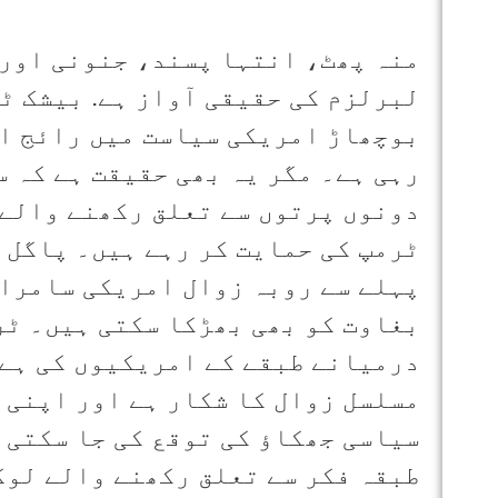
منہ پھٹ، انتہا پسند، جنونی اور 
لبرلزم کی حقیقی آواز ہے. بیشک ٹ
بوچھاڑ امریکی سیاست میں رائج ا
رہی ہے۔ مگر یہ بھی حقیقت ہے کہ 
دونوں پرتوں سے تعلق رکھنے والے ل
ٹرمپ کی حمایت کر رہے ہیں۔ پاگل 
پہلے سے روبہ زوال امریکی سامراج
بغاوت کو بھی بھڑکا سکتی ہیں۔ ٹر
درمیانے طبقے کے امریکیوں کی ہے 
مسلسل زوال کا شکار ہے اور اپنی 
سیاسی جھکاؤ کی توقع کی جا سکتی 
طبقہ فکر سے تعلق رکھنے والے لو