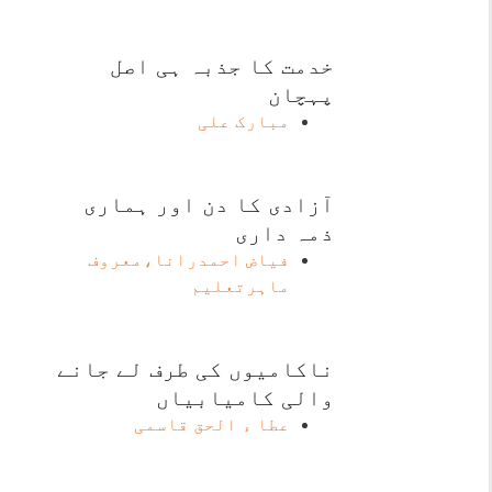
خدمت کا جذبہ ہی اصل
پہچان
مبارک علی
آزادی کا دن اور ہماری
ذمہ داری
فیاض احمدرانا،معروف
ماہرتعلیم
ناکامیوں کی طرف لے جانے
والی کامیابیاں
عطا ء الحق قاسمی