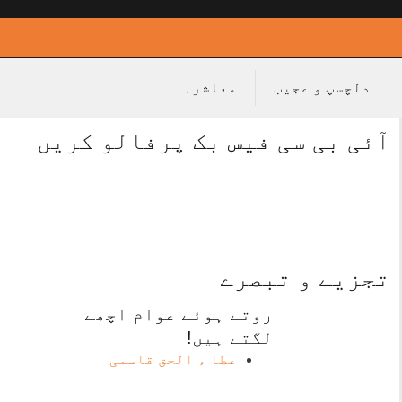
دلچسپ و عجیب
معاشرہ
آئی بی سی فیس بک پرفالو کریں
تجزیے و تبصرے
روتے ہوئے عوام اچھے
لگتے ہیں!
عطا ء الحق قاسمی