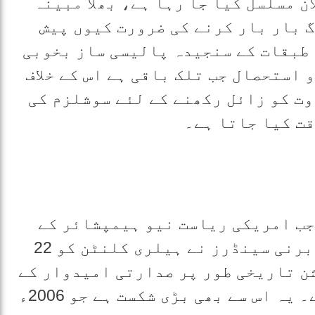
ن مسلسل کیا جا رہا ہے، بھلا مبینہ
گ بار بار کرنے کی ضرورت کیوں پیش
 طبقات کے سنجیدہ پالیسی ساز بخوبی
 استحصال جب تلک باقی ہے اس کے خلاف
ت کو زائل رکھنے کے لئے سوشلزم کی
وقت کیا جاتا ہے۔
جب امریکی ریاست نیو ہیمپشائر کے
ڈیموکریٹک پارٹی کے کنونشن میں برنی سینڈرز نے ہیلری کلنٹن کو 22
ن تاریخی طور پر صدارتی امیدوار کے
چناؤ کے لئے کلیدی سمجھا جاتا ہے۔ یہ اس سے بھی بڑی شکست ہے جو 2006ء