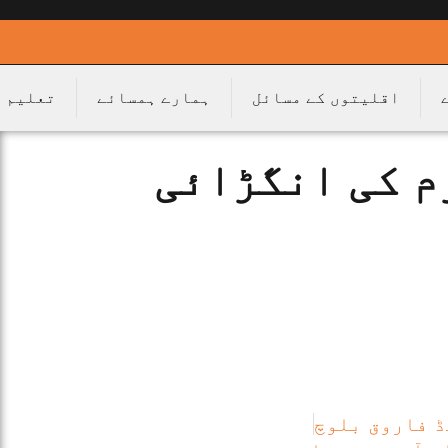
اقلیتوں کے مسائل
ہمارے ہمسائے
تعلیم
م کی انگڑائی
 فاروق بلوچ