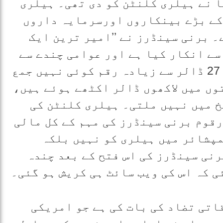
 نے ہیلری کلنٹن کو دی تھی۔ ہیلری
کے بڑے بینکاروں اورسرمایہ داروں
 برنی سینڈرز نے ’’امیر ترین ایک
سے انکار کیا ہے اور عوامی چندے سے
اپنی مہم چلا رہا ہے۔ اس چندے میں 27 ڈالر سے زیادہ رقم کوئی نہیں جمع
وں میں لاکھوں ڈالر اکٹھے ہوئے ہیں،
 میں نہیں ملتی۔ ہیلری کلنٹن کی
رقوم برنی سینڈرز کی مہم کے کل مالی
وں ہیمپشائر میں ہیلری کو نہیں بلکہ
نی سینڈرز کی اس فتح کے بعد چندہ
 کہ اس کی ویب سائٹ ہی کریش ہو گئی۔
اتی تضاد کی بات کی ہے جو امریکی