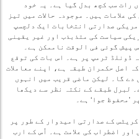
 رات سب کچھ بدل گیا ہے۔ یہ خود
ی علامات ہیں۔ موجودہ حالات میں تیز
مریکی صدارتی انتخابات ایک دلچسپ
یکی سیاست کی متذبذب اور غیر یقینی
س پیش گوئی فی الوقت ناممکن ہے۔
 ڈونلڈ ٹرمپ پر ہے۔ اس بات کی توقع
کہ اصل حکمران طبقہ ہے، اپنے معاملات
 دے گا۔ لیکن ماضی قریب میں انہوں
۔ لبرل طبقے کے نکتہ نظر سے دیکھا
 ’محفوظ جوا‘ ہے۔
کریٹس کے صدارتی امیدوار کے طور پر
اور اضطراب کی علامت ہے۔ اُس کے ارب