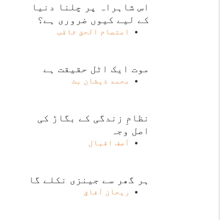
اس شاہراہ پر چلنا دنیا
کے لیے کیوں ضروری ہے؟
اعتصام الحق ثاقب
موت ایک اٹل حقیقت ہے
محمد ذیشان بٹ
نظامِ زندگی کے بگاڑ کی
اصل وجہ
آصف اقبال
ہر گھر سے جینزی نکلے گا
ریحان آفاق