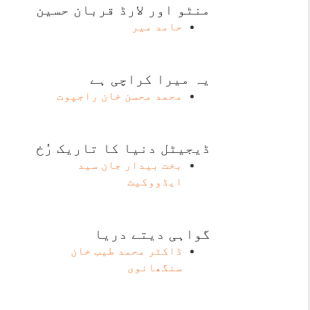
منٹو اور لارڈ قربان حسین
حامد میر
یہ میرا کراچی ہے
محمد محسن خان راجپوت
ڈیجیٹل دنیا کا تاریک رُخ
بخت بیدار جان سید
ایڈووکیٹ
گواہی دیتے دریا
ڈاکٹر محمد طیب خان
سنگھانوی