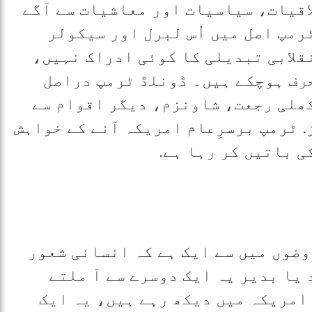
اقیات، سیاسیات اور معاشیات سے آگے
رمپ اصل میں اُس لبرل اور سیکولر
قلابی تبدیلی کا کوئی ادراک نہیں،
حرف ہوچکے ہیں۔ ڈونلڈ ٹرمپ دراصل
ھلی رجعت، شاونزم، دیگر اقوام سے
. ٹرمپ برسرِعام امریکہ آنے کے خواہش
ی باتیں کر رہا ہے.
ضوں میں سے ایک ہے کہ انسانی شعور
 یا بدیر یہ ایک دوسرے سے آ ملتے
 امریکہ میں دیکھ رہے ہیں، یہ ایک