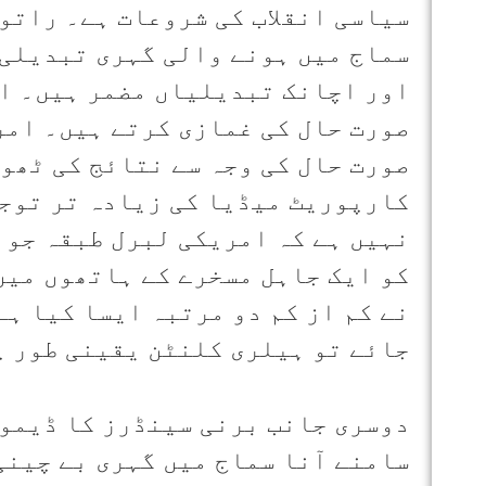
سیاسی انقلاب کی شروعات ہے۔ راتوں
سماج میں ہونے والی گہری تبدیلی ک
اور اچانک تبدیلیاں مضمر ہیں۔ ا
صورت حال کی غمازی کرتے ہیں۔ امر
صورت حال کی وجہ سے نتائج کی ٹھو
کارپوریٹ میڈیا کی زیادہ تر توجہ
نہیں ہے کہ امریکی لبرل طبقہ جو 
کو ایک جاہل مسخرے کے ہاتھوں میں
نے کم از کم دو مرتبہ ایسا کیا ہے
جائے تو ہیلری کلنٹن یقینی طور پر
دوسری جانب برنی سینڈرز کا ڈیمو
سامنے آنا سماج میں گہری بے چینی 