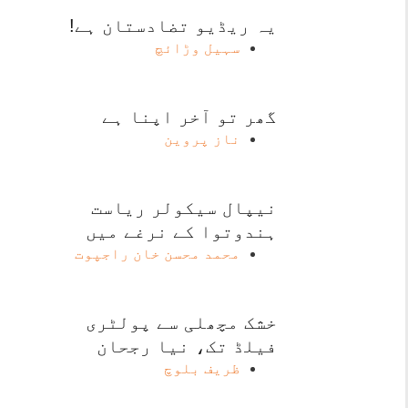
یہ ریڈیو تضادستان ہے!
سہیل وڑائچ
گھر تو آخر اپنا ہے
ناز پروین
نیپال سیکولر ریاست
ہندوتوا کے نرغے میں
محمد محسن خان راجپوت
خشک مچھلی سے پولٹری
فیلڈ تک، نیا رجحان
ظریف بلوچ