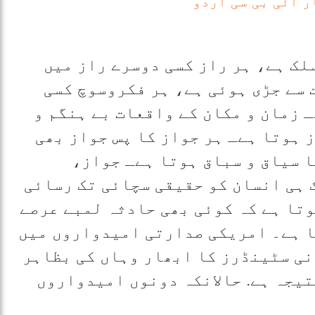
ر آئی بی سی اردو
لک ہے، ہر راز کسی دوسرے راز میں
 سے جڑی ہوئی ہے، ہر فکروسوچ کسی
 زمان و مکان کے واقعات بے ہنگم و
 ہوتا ہےـ ہر جواز کا پس جواز بھی
 سیاق و سباق ہوتا ہےـ جواز،
 ہی انسان کو حقیقی سچائی تک رسائی
وتا ہے کہ کوئی بھی حادثہ لمبے عرصے
ا ہے۔ امریکی صدارتی امیدواروں میں
نی سٹینڈرز کا ابھار وہاں کی بظاہر
یجہ ہے. حالانکہ دونوں امیدواروں