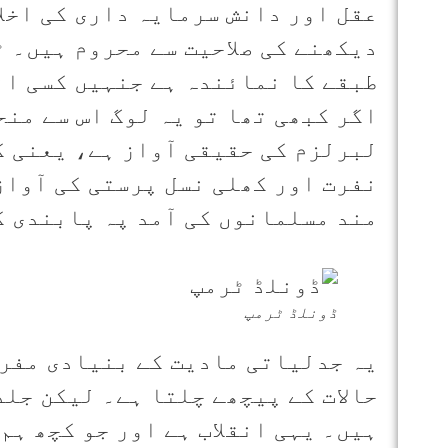
عقل اور دانش سرمایہ داری کی اخل
دیکھنے کی صلاحیت سے محروم ہیں۔ ٹ
طبقے کا نمائندہ ہے جنہیں کسی ان
اگر کبھی تھا تو یہ لوگ اس سے من
لبرلزم کی حقیقی آواز ہے، یعنی ک
نفرت اور کھلی نسل پرستی کی آواز
مند مسلمانوں کی آمد پہ پابندی ک
ڈونلڈ ٹرمپ
یہ جدلیاتی مادیت کے بنیادی مفرو
حالات کے پیچھے چلتا ہے۔ لیکن جلد
ہیں۔ یہی انقلاب ہے اور جو کچھ ہم