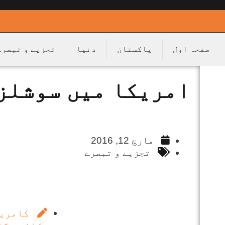
صفحہ اول
پاکستان
دنیا
تجزیے و تبصرے
امریکا میں سوشلز
مارچ 12, 2016
تجزیے و تبصرے
کامریڈ