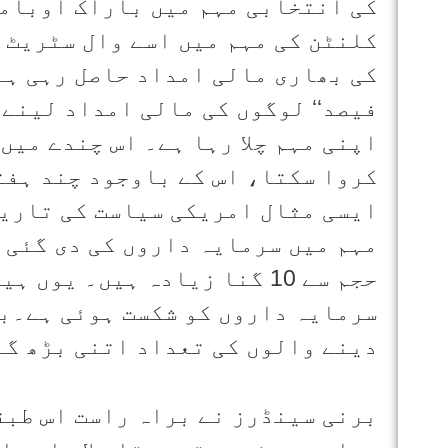
کی انتخابی مہم میں باراک اوباما
کلنٹن کی مہم میں اسے وال سٹریٹ 
کی بھاری مالی امداد حاصل رہی ہے۔
فیصد‘‘ لوگوں کی مالی امداد لینے 
کروا سکتا، اس کے باوجود چند ہفت
ایسی مثال امریکی سیاست کی تاریخ
مہم میں سرمایہ داروں کی دی گئی 
حجم سے 10 گنا زیادہ ہیں۔ ی
سرمایہ داروں کو شکست ہوئی ہے۔بر
دینے والوں کی تعداد اتنی بڑھ گئی
برنی سینڈرز نے براہ راست اس طبق