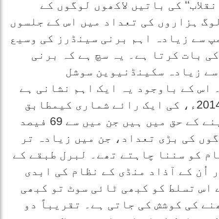
قلاب‘‘ کی باتیں لاکھوں لوگوں کے
وگ ہزاروں کی تعداد میں اس کے جلسوں
پ سے زیادہ اہم برنی سینڈرز کی وسیع
ی بات کرتا ہے۔ یہ سچ ہے کہ برنی
سے زیادہ سکینڈنیوین سوشل
اس کے باوجود یہ ایک اہم نشانی ہے
کہ امریکہ تبدیل ہورہا ہے۔ جون 2014ء، کی ایک رائے شماری کیمطابق
47 فیصد امریکی سوشلزم کو ووٹ دینے کے حق میں ہیں جن میں سے 69 فیصد
گوں کی بڑی تعداد، جن میں زیادہ تر
م کو سننا چاہتے تھے۔ لبرل طبقے کے
ر اُن کے آذاد منڈی کے نظام کی ابدی
 اس تسلط کو کبھی ٹائی سوٹ تو کبھی
ے کی کوشش کی جاتی ہے۔ تقریباً دو