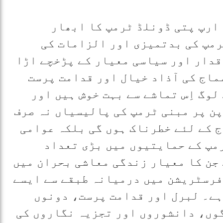
ارپ پتی ڈونلڈ ٹرمپ کا ابھار
رمپ کی بدتمیزی اور الزامات کی
قدار اور سیاسی معیار کے پڑخچے اڑا
سماج کی آذاد خیال اور قدامت پرست
وگ اِس تماشے سے بہت خوش ہیں اور
پن پر مبنی ٹرمپ کی پالیسیاں نہ صرف
 کے لئے خطرناک ہوں گی بلکہ عوامی
مپ کے حمایتیوں میں بڑی تعداد
جن کا معیار زندگی معاشی بحران میں
فرسٹریشن میں درمیانہ طبقے سے ایسے
ہے۔ لبرل اور قدامت پرست، دونوں
گوں، دانشوروں اور تجزیہ نگاروں کی