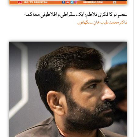
عصرِ نو کا فکری تلاطم: ایک سقراطی و افلاطونی محاکمہ
ڈاکٹر محمد طیب خان سنگھانوی