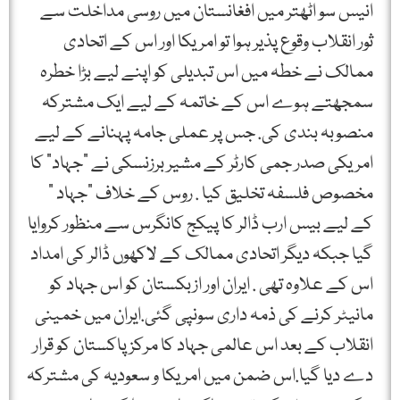
انیس سو اٹھتر میں افغانستان میں روسی مداخلت سے
ثور انقلاب وقوع پذیر ہوا تو امریکا اور اس کے اتحادی
ممالک نے خطہ میں اس تبدیلی کو اپنے لیے بڑا خطرہ
سمجھتے ہوے اس کے خاتمہ کے لیے ایک مشترکہ
منصوبہ بندی کی. جس پر عملی جامہ پہنانے کے لیے
امریکی صدر جمی کارٹر کے مشیر برزنسکی نے ”جہاد” کا
مخصوص فلسفہ تخلیق کیا . روس کے خلاف ”جہاد ”
کے لیے بیس ارب ڈالر کا پیکج کانگرس سے منظور کروایا
گیا جبکہ دیگر اتحادی ممالک کے لاکھوں ڈالر کی امداد
اس کے علاوہ تھی . ایران اور ازبکستان کو اس جہاد کو
مانیٹر کرنے کی ذمہ داری سونپی گئی.ایران میں خمینی
انقلاب کے بعد اس عالمی جہاد کا مرکز پاکستان کو قرار
دے دیا گیا.اس ضمن میں امریکا و سعودیہ کی مشترکہ