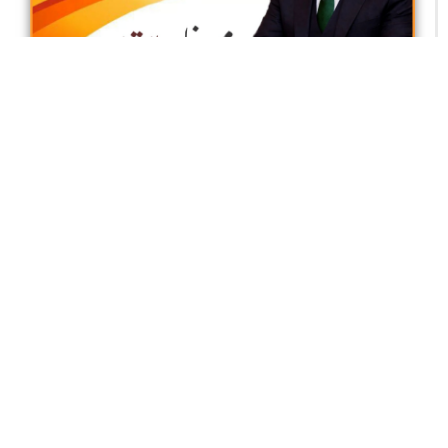
یہ میرا کراچی ہے
محمد محسن خان راجپوت