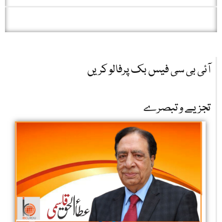
آئی بی سی فیس بک پرفالو کریں
تجزیے و تبصرے