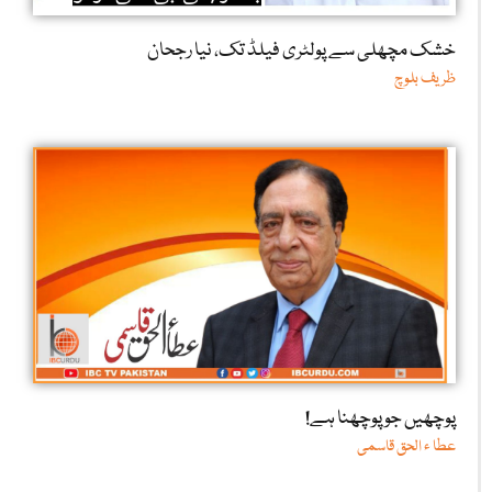
خشک مچھلی سے پولٹری فیلڈ تک، نیا رجحان
ظریف بلوچ
پوچھیں جو پوچھنا ہے!
عطا ء الحق قاسمی