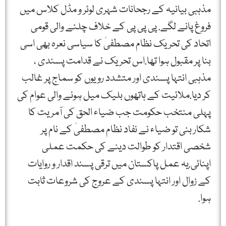
مذہبی بیانیہ کے رجحانات شہری لوئر و مڈل کلاس میں
فروغ پانے لگے. پی پی پی کے خلاف چلنے والی قومی
اتحاد کی تحریک نظام مصطفیٰ کا سیاسی نعرہ بھی اسی
بنا پر مقبول ہوا تھا.اس تحریک نے قدامت پسندی ،
مذہبی انتہا پسندی اور متشدد رویوں کو سماج پر غالب
کر دیا.ملائیت کے ہاتھوں بلیک میل ہونے والی عوام کی
پہلی منتخب حکومت جب ضیاء الحق کی آمریت کا
شکار بنی تو ضیاء نے نفاد نظام مصطفیٰ کے نام پر
شخصی اقتدار کو طوالت دینے کی حکمت عملی
اپنائی.یہ عمل پاکستان میں ترقی پسند اقدار و روایات
کے زوال اور انتہا پسندی کے عروج کی شروعات ثابت
ہوا.