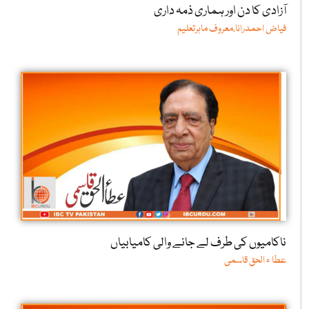
آزادی کا دن اور ہماری ذمہ داری
فیاض احمدرانا،معروف ماہرتعلیم
ناکامیوں کی طرف لے جانے والی کامیابیاں
عطا ء الحق قاسمی