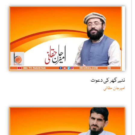
نئے گھر کی دعوت
امیرجان حقانی