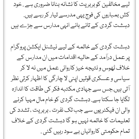
لیے مخالفین کو بربریت کا نشانہ بنانا ضروری ہے . خود
کش بمباروں کی فوج یہی مدرسے تیار کر رہے ہیں.
دہشت گردی کے تانے بانے انہی مدارس سے جڑے ہیں
دہشت گردی کے خاتمہ کے لیے نیشنل ایکشن پروگرام
پر عمل درآمد کے حالیہ اقدامات میں ان مدارس کے
خلاف ٹھوس و نتیجہ خیز کاروائی عمل میں نہ لا کر
سیاسی و عسکری قوتیں اپنی لا چارگی کا اظہار کرتی نظر
آتی ہیں.جس سے جہادی مکتبہ فکر کی طاقت کا اندازہ
لگایا جا سکتا ہے. دہشت گردی کو خام مال مہیا کرنے
والی ان فیکٹریوں سے جب تک نفرت ، بربریت ، تشدد کی
تعلیمات کا خاتمہ نہیں ہو گا دہشت گردی کے خلاف
تمام حکومتی کاروائیاں بے سود رہیں گئی .