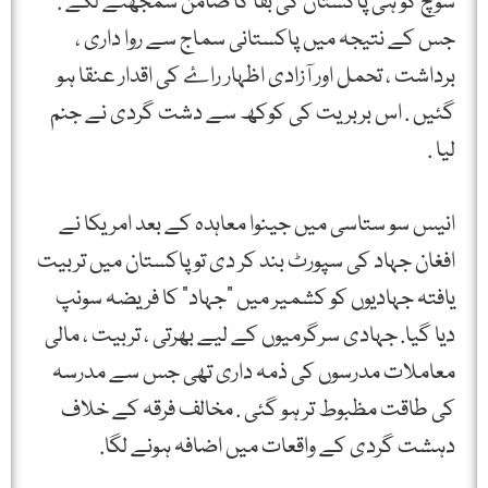
سوچ کو ہی پاکستان کی بقا کا ضامن سمجھنے لگے .
جس کے نتیجہ میں پاکستانی سماج سے روا داری ،
برداشت ، تحمل اور آزادی اظہار راۓ کی اقدار عنقا ہو
گئیں . اس بربریت کی کوکھ سے دشت گردی نے جنم
لیا .
انیس سو ستاسی میں جینوا معاہدہ کے بعد امریکا نے
افغان جہاد کی سپورٹ بند کر دی تو پاکستان میں تربیت
یافتہ جہادیوں کو کشمیر میں ”جہاد” کا فریضہ سونپ
دیا گیا. جہادی سرگرمیوں کے لیے بھرتی ، تربیت ، مالی
معاملات مدرسوں کی ذمہ داری تھی جس سے مدرسہ
کی طاقت مظبوط تر ہو گئی . مخالف فرقہ کے خلاف
دہشت گردی کے واقعات میں اضافہ ہونے لگا.