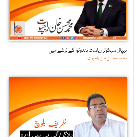
نیپال سیکولر ریاست ہندوتوا کے نرغے میں
محمد محسن خان راجپوت