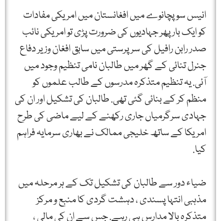
انیس سو پچانوے میں افغانستان میں امریکی مفادات
کو ایک بار پھر جہادیوں کی ضرورت پڑی تو امریکی نائب
صدر رابن رافیل کی سرپرستی میں سابق افغان وزیر دفاع
جنرل تنائی کے گھر میں طالبان نامی تنظیم وجود میں
آئی. یہ تنظیم متذکرہ مدرسوں کے طالب علموں کو
منظم کر کے بنائی گئی تھی. طالبان کی تشکیل اور ان کی
جہادی سرگرمیاں جاری رکھنے کے لیے ماضی کی طرح
امریکا کے ساتھ خلیجی ممالک نے بھاری سرمایہ فراہم
کیا.
ضیاء دور سے طالبان کی تشکیل تک کے ہر مرحلہ میں
مذہبی انتہا پسندی ، دہشت گردی کا منبع و مرکز
متذکرہ بالا مدارس ہی رہے. جس سے ان کی مالی ،