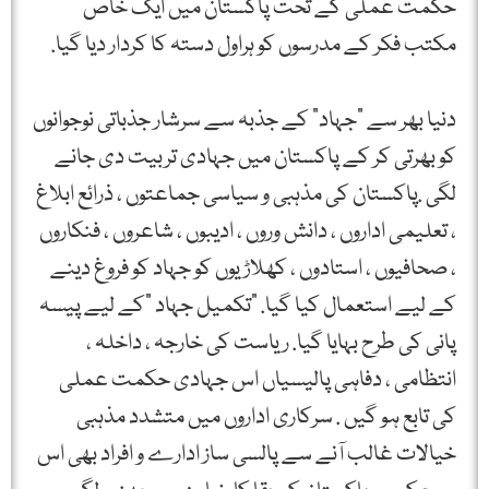
حکمت عملی کے تحت پاکستان میں ایک خاص
مکتب فکر کے مدرسوں کو ہراول دستہ کا کردار دیا گیا.
دنیا بھر سے ”جہاد” کے جذبہ سے سرشار جذباتی نوجوانوں
کو بھرتی کر کے پاکستان میں جہادی تربیت دی جانے
لگی .پاکستان کی مذہبی و سیاسی جماعتوں ، ذرائع ابلاغ
، تعلیمی اداروں ، دانش وروں ، ادیبوں ، شاعروں ، فنکاروں
، صحافیوں ، استادوں ، کھلاڑیوں کو جہاد کو فروغ دینے
کے لیے استعمال کیا گیا. ”تکمیل جہاد ”کے لیے پیسہ
پانی کی طرح بہایا گیا. ریاست کی خارجہ ، داخلہ ،
انتظامی ، دفاہی پالیسیاں اس جہادی حکمت عملی
کی تابع ہو گیں . سرکاری اداروں میں متشدد مذہبی
خیالات غالب آنے سے پالسی ساز ادارے و افراد بھی اس