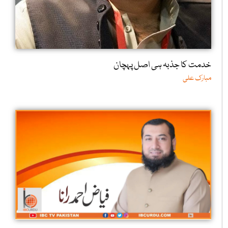
خدمت کا جذبہ ہی اصل پہچان
مبارک علی