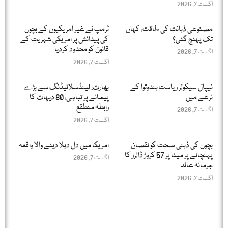
اگست 7, 2026
مصنوعی ذہانت کی طاقت، کہاں
ٹرمپ نے غیر امریکیوں کے بچوں
تک پہنچ گئی؟
کی پیدائش پر امریکی شہریت کے
قانون کو محدود کردیا
اگست 7, 2026
اگست 7, 2026
نیپال سیکولر ریاست ہندوتوا کے
بھارت: لینڈسلائیڈنگ سے بڑے
نرغے میں
پیمانے پر تباہی، 80 دیہات کا
رابطہ منطقع
اگست 7, 2026
اگست 7, 2026
بچوں کی ذہنی صحت کو نقصان
امریکا میں دل دہلا دینے والا واقعہ
پہنچانے پر میٹا پر 57 کروڑ ڈالرز کا
اگست 7, 2026
جرمانہ عائد
اگست 7, 2026