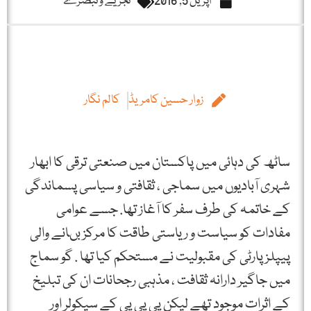
اپریل 5, 2016
تجزیے و تبصرے
زوار حسین کامریڈ
کالم نگار
ساٹھ کی دہائی میں پاکستان میں صنعتی ترقی کا ابھار
شہری آبادیوں میں سماجی ، ثقافتی و سیاسی پسماندگی
کے خاتمہ کی طرف سفر کا آغاز تھا. جسے عوامی
مفادات کو سیاست و ریاستی طاقت کا مرکز بںانے والی
پیپلز پارٹی کی مقبولیت نے مستحکم کیا تھا . گو سماج
میں جاگیر دارانہ ثقافت ، مذہبی رجحانات ان کی تبلیخ
کے اثرات موجود تھے لیکن پی پی پی کے سیکولر اور