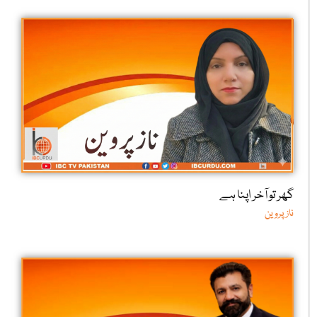
گھر تو آخر اپنا ہے
ناز پروین