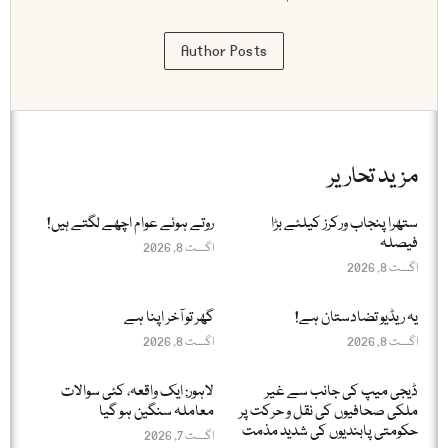
Author Posts
مزید تحاریر
ستھرا پنجاب ورکرز کیلئے بڑا
روتے ہوئے عوام اچھے لگتے ہیں!
فیصلہ
اگست 8, 2026
اگست 8, 2026
یہ ریڈیو تضادستان ہے!
گھر تو آخر اپنا ہے
اگست 8, 2026
اگست 8, 2026
ڈیجی میپ کی جانب سے غیر
لاہور: ایک واقعہ، کئی سوالات
ملکی صحافیوں کی نقل و حرکت پر
معاملہ سنگین ہو گیا
حکومتی پابندیوں کی شدید مذمت
اگست 7, 2026