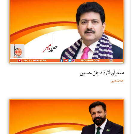
منٹو اور لارڈ قربان حسین
حامد میر