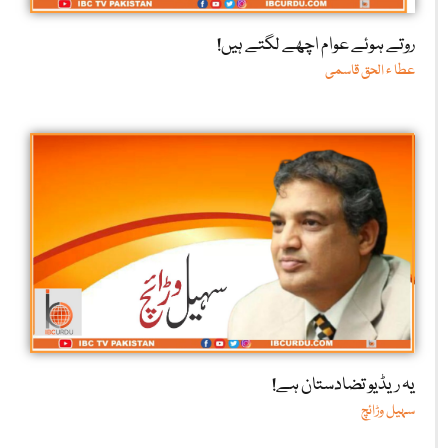
روتے ہوئے عوام اچھے لگتے ہیں!
عطا ء الحق قاسمی
یہ ریڈیو تضادستان ہے!
سہیل وڑائچ