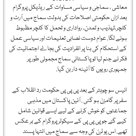
معاشی ، سماجی و سیاسی مساوات کے ریڈیکل پروگرام
بعد ازاں حکومتی اصلاحات کی بدولت سماج میں آرٹ و
کلچر،تہذیب و تمدن، رواداری و تحمل کا کلچر مظبوط
ہونے لگا. عوام دوست نصابی تعلیمات اور سیاسی عمل
کے استحکام کی بنا پر انفرادیت کی بجاۓ اجتمائیت کی
فکر نے جنم لیا تو پاکستانی سماج مجموئی طور پر
جمہوری رویوں کا آئینہ دار بن گیا.
انیس سو چوہتر کے بعد پی پی پی حکومت رد انقلاب کے
سفر پر گامزن ہو گئی . آئین پاکستان میں مذہبی
جماعتوں کو خوش کرنے کے لیے ایسے قوانین شامل
کیے گۓ جو پی پی پی کے سیکولر پروگرام کے بر عکس
تھے. اس یو ٹرن کی وجہ سے سماج میں انتہا پسند