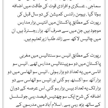
سماجی ، عسکری و افرادی قوت کی طاقت میں اضافہ
ہوتا گیا . ہیومن رائٹس کمیشن کی دو سال قبل کی
رپورٹ کے مطابق پاکستان میں انتیس ہزار مدارس
موجود ہیں جن میں سے صرف آٹھ ہزار رجسٹرڈ ہیں. ان
میں چالیس لاکھ سے زائد طلبا زیر تعلیم ہیں.
رپورٹ کے مطابق انیس سو سنتالیس میں مغربی
پاکستان میں دو سو پینتالیس مدارس تھے . انیس سو
اناسی میں یہ تعداد دو ہزار ہوئی ، انیس سو اٹھاسی میں دو
ہزار آٹھ سو اکسٹھ ہو گئی اور انیس سو اٹھاسی سے دو
ہزار تک یہ تعداد بیس ہزار ہو گئی. اس عرصہ کے دوران
اضافہ کی شرح ایک سو چھتیس فیصد رہی جو تسلسل
کے ساتھ بڑھ رہی ہے . اسلام آباد میں مدرسوں کے