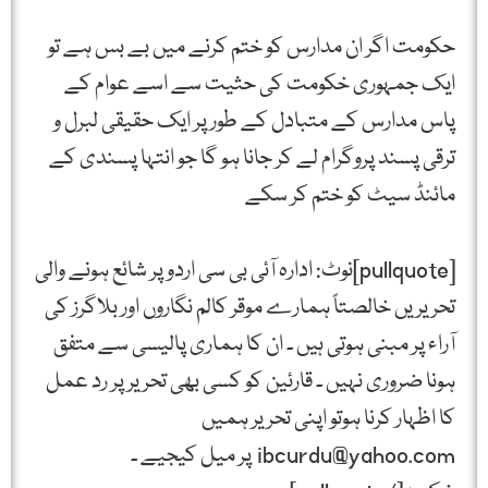
حکومت اگر ان مدارس کو ختم کرنے میں بے بس ہے تو
ایک جمہوری خکومت کی حثیت سے اسے عوام کے
پاس مدارس کے متبادل کے طور پر ایک حقیقی لبرل و
ترقی پسند پروگرام لے کر جانا ہو گا جو انتہا پسندی کے
مائنڈ سیٹ کو ختم کر سکے
[pullquote]نوٹ: ادارہ آئی بی سی اردو پر شائع ہونے والی
تحریریں خالصتاً ہمارے موقر کالم نگاروں اور بلاگرز کی
آراء پر مبنی ہوتی ہیں ۔ ان کا ہماری پالیسی سے متفق
ہونا ضروری نہیں ۔ قارئین کو کسی بھی تحریر پر رد عمل
کا اظہار کرنا ہوتو اپنی تحریر ہمیں
ibcurdu@yahoo.com پر میل کیجیے ۔