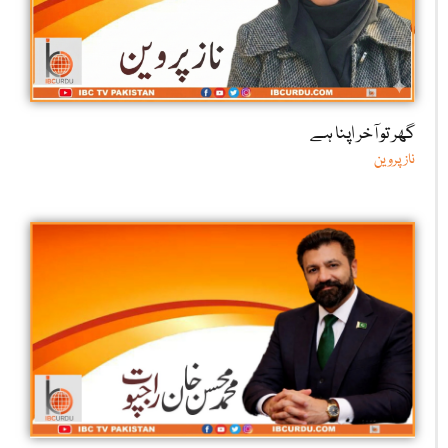
گھر تو آخر اپنا ہے
ناز پروین