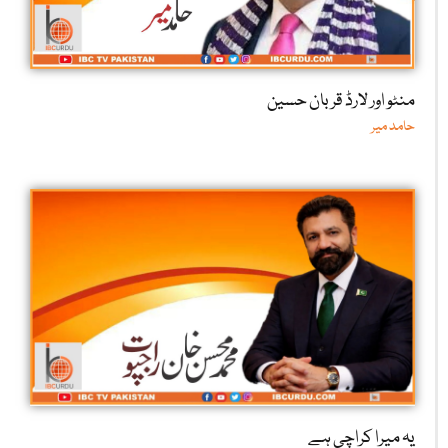
منٹو اور لارڈ قربان حسین
حامد میر
یہ میرا کراچی ہے