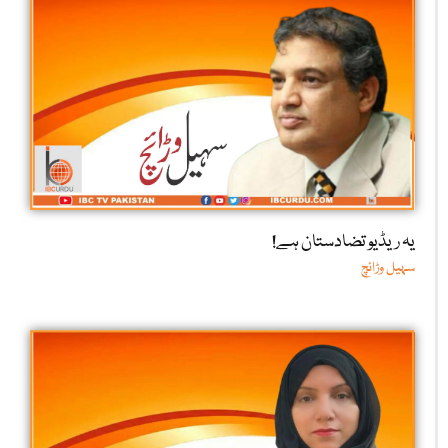
یہ ریڈیو تضادستان ہے!
سہیل وڑائچ