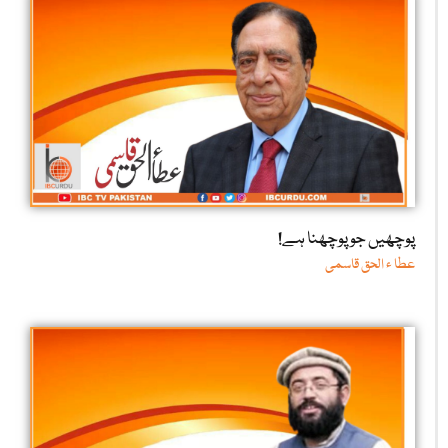
پوچھیں جو پوچھنا ہے!
عطا ء الحق قاسمی