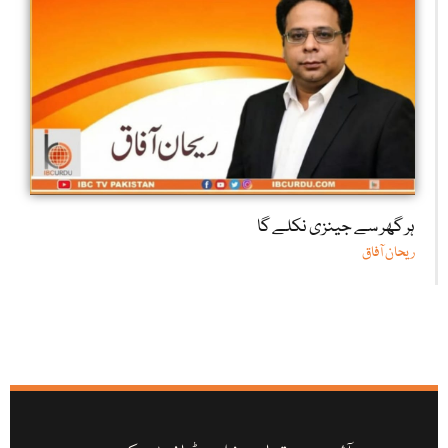
ہر گھر سے جینزی نکلے گا
ریحان آفاق