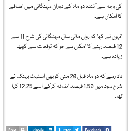
کی وجہ سے آئندہ دو ماہ کے دوران مہنگائی میں اضافے
کا امکان ہے۔
انہوں نے کہا کہ رواں مالی سال مہنگائی کی شرح 11 سے
12 فیصد رہنے کا امکان ہے جو کہ توقعات سے کچھ
زیادہ ہے۔
یاد رہے کہ دو ماہ قبل 20 مئی کو بھی اسٹیٹ بینک نے
شرح سود میں 1.50 فیصد اضافہ کرکے اسے 12.25 کیا
تھا۔
Print
LinkedIn
Twitter
Facebook