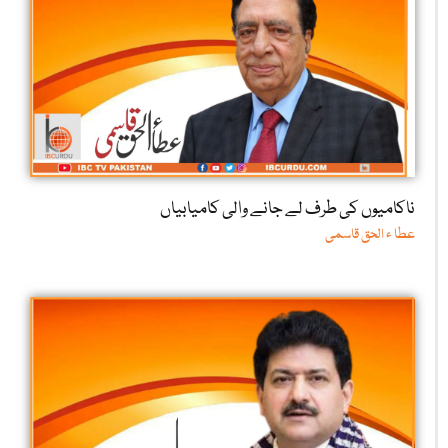
ناکامیوں کی طرف لے جانے والی کامیابیاں
عطا ء الحق قاسمی