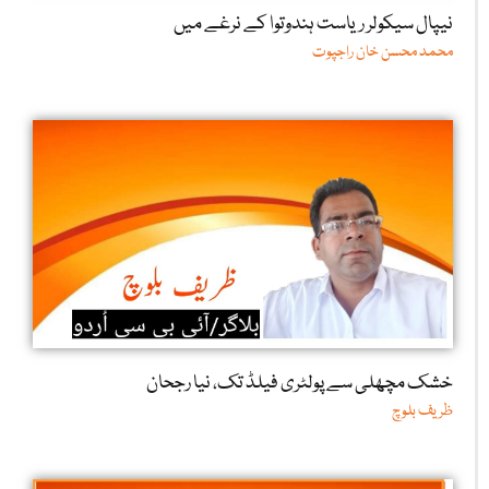
نیپال سیکولر ریاست ہندوتوا کے نرغے میں
محمد محسن خان راجپوت
خشک مچھلی سے پولٹری فیلڈ تک، نیا رجحان
ظریف بلوچ