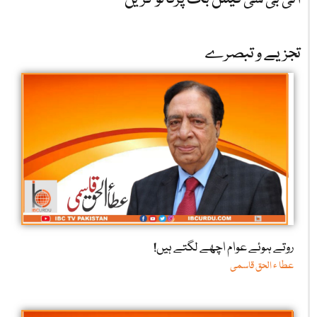
تجزیے و تبصرے
روتے ہوئے عوام اچھے لگتے ہیں!
عطا ء الحق قاسمی