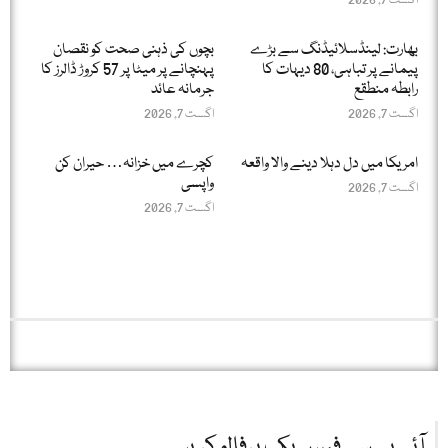
اگست 7, 2026
بھارت: لینڈسلائیڈنگ سے بڑے
بچوں کی ذہنی صحت کو نقصان
پیمانے پر تباہی، 80 دیہات کا
پہنچانے پر میٹا پر 57 کروڑ ڈالرز کا
رابطہ منطقع
جرمانہ عائد
اگست 7, 2026
اگست 7, 2026
امریکا میں دل دہلا دینے والا واقعہ
کچرے میں خزانہ… حیران کن
واپسی
اگست 7, 2026
اگست 7, 2026
آئی بی سی فیس بک پرفالو کریں