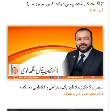
7 اگست کے احتجاج میں شرکت کیوں ضروری ہے؟
آصف اقبال
عصرِ نو کا فکری تلاطم: ایک سقراطی و افلاطونی محاکمہ
ڈاکٹر محمد طیب خان سنگھانوی