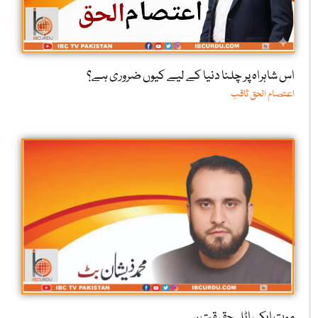
اس شاہراہ پر چلنا دنیا کے لیے کیوں ضروری ہے؟
اعتصام الحق ثاقب
موت ایک اٹل حقیقت ہے