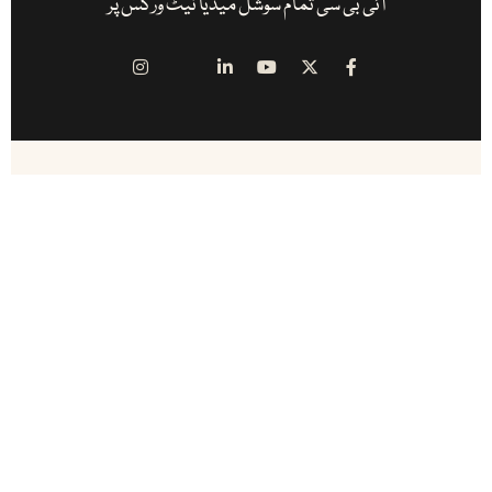
آئی بی سی تمام سوشل میڈیا نیٹ ورکس پر
آئی بی سی ( انڈس براڈ کاسٹ اینڈ کیمونیکیشن ) پاکستان اور پاکستان سے باہر
کام کرنے والے ممتاز صحافیوں کا منصوبہ ہے ۔ یہ پاکستان کا سب سے پہلا اور
مکمل آن لائن میڈیا ہاوس ہے .
ہمارے متعلق مزید جانیے