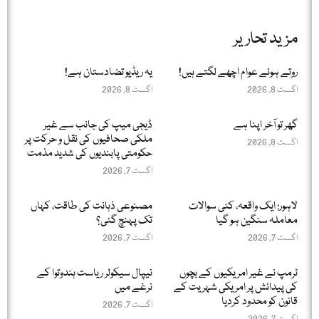
مزید تحاریر
روتے ہوئے عوام اچھے لگتے ہیں!
یہ ریڈیو تضادستان ہے!
اگست 8, 2026
اگست 8, 2026
گھر تو آخر اپنا ہے
ڈیجی میپ کی جانب سے غیر
ملکی صحافیوں کی نقل و حرکت پر
اگست 8, 2026
حکومتی پابندیوں کی شدید مذمت
اگست 7, 2026
لاہور: ایک واقعہ، کئی سوالات
مصنوعی ذہانت کی طاقت، کہاں
معاملہ سنگین ہو گیا
تک پہنچ گئی؟
اگست 7, 2026
اگست 7, 2026
ٹرمپ نے غیر امریکیوں کے بچوں
نیپال سیکولر ریاست ہندوتوا کے
کی پیدائش پر امریکی شہریت کے
نرغے میں
قانون کو محدود کردیا
اگست 7, 2026