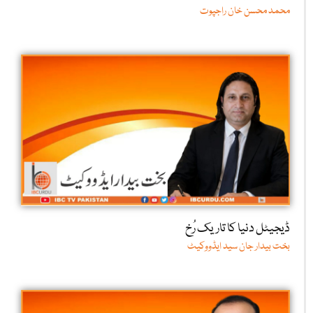
محمد محسن خان راجپوت
ڈیجیٹل دنیا کا تاریک رُخ
بخت بیدار جان سید ایڈووکیٹ