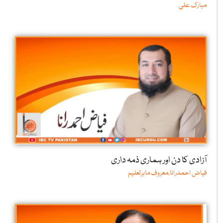
مبارک علی
آزادی کا دن اور ہماری ذمہ داری
فیاض احمدرانا،معروف ماہرتعلیم