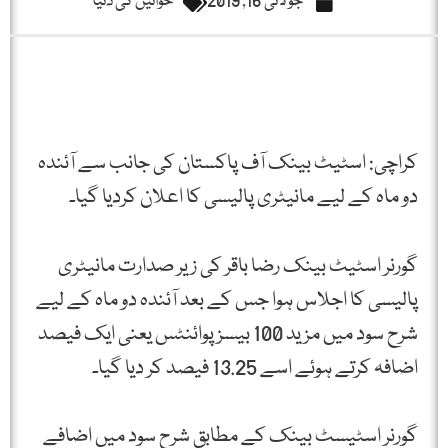
جولائی 16, 2019
خواتین کی دنیا
کراچی: اسٹیٹ بینک آف پاکستان کی جانب سے آئندہ
دو ماہ کے لیے مانیٹری پالیسی کا اعلان کردیا گیا۔
گورنر اسٹیٹ بینک رضا باقر کی زیر صدارت مانیٹری
پالیسی کا اجلاس ہوا جس کے بعد آئندہ دو ماہ کے لیے
شرح سود میں مزید 100 بیسز پوائنٹس یعنی ایک فیصد
اضافہ کرتے ہوئے اسے 13.25 فیصد کر دیا گیا۔
گورنر اسٹیسٹ بینک کے مطابق شرح سود میں اضافے