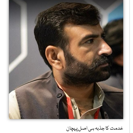
خدمت کا جذبہ ہی اصل پہچان