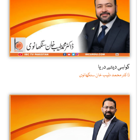
گواہی دیتے دریا
ڈاکٹر محمد طیب خان سنگھانوی