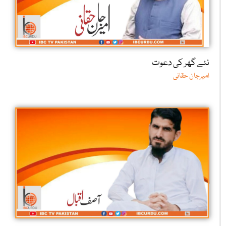
نئے گھر کی دعوت
امیرجان حقانی